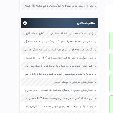
یکی از داستان های مربوط به زندگی امام کاظم صفحه 45 هدیه های آسمان چهارم
مطالب تصادفی
آن چیست که همه می بینند اما خدا نمی بیند ؟ بازی خواستگاری جواب پاسخ
اکنون متن نوشته خود را به طور کامل پاک نویس کنید صفحه 62 نگارش یازدهم
اگر بخواهید قصه ای برای خواندن انتخاب کنید چه ویژگی هایی را برای آن در نظر می گیرید؟ صفحه 103 فارسی ششم
درباره سرگذشت یک رود انشا بنویسید و در آن از زبان رود مسئله آلودگی آب و راه های جلوگیری از آن را شرح دهید صفحه 31 مطالعات اجتماعی پنجم
اهلی کردن حیوانات برای انسان چه فایده هایی داشت چهار فایده را بیان کنید صفحه 35 مطالعات اجتماعی چهارم
با توجه به تصویر موضوعی را انتخاب کنید و یک بند درباره آن بنویسید صفحه 13 کتاب نگارش فارسی چهارم دبستان
بازیگر نقش نفرتیتی در یوسف پیامبر
بازیگر نقش مسعود در سریال لیسانسه ها کیست + اسم اصلی واقعی
برای واژه آخته دو معادل معنایی بنویسید صفحه 152 فارسی دوازدهم
جواب درک و دریافت دیدار روان خوانی صفحه 139 فارسی یازدهم