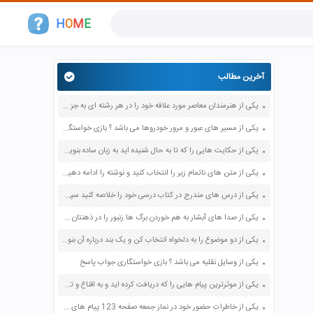
H
O
M
E
آخرین مطالب
یکی از هنرمندان معاصر مورد علاقه خود را در هر رشته ای به جز عکاسی صفحه 69 فرهنگ و هنر نهم
یکی از مسیر های عبور و مرور خودروها می باشد ؟ بازی خواستگاری جواب پاسخ
یکی از حکایت هایی را که تا به حال شنیده اید به زبان ساده بنویسید صفحه 97 نگارش ششم دبستان
یکی از متن های ناتمام زیر را انتخاب کنید و نوشته را ادامه دهید صفحه 73 و 74 کتاب نگارش فارسی پنجم دبستان
یکی از درس های مندرج در کتاب درسی خود را خلاصه کنید سپس متن خلاصه شده را با بهره گیری از روش های دسته بندی نمودار جدول نقشه مفهومی نشان دهید صفحه 118 نگارش یازدهم
یکی از صدا های آبشار به هم خوردن برگ ها زنبور را در ذهنتان مجسم کنید و درباره آن یک بند بنویسید صفحه 11 نگارش پنجم
یکی از دو موضوع را به دلخواه انتخاب کن و یک بند درباره آن بنویس صفحه 35 کتاب نگارش فارسی سوم
یکی از وسایل نقلیه می باشد ؟ بازی خواستگاری جواب پاسخ
یکی از موثرترین پیام هایی را که دریافت کرده اید و به اقناع و تغییری جدی در شما منجر شده است برسی کنید و علت این تاثیر گذاری قابل توجه را بنویسید صفحه 52 تفکر و سواد رسانه ای دهم
یکی از خاطرات حضور خود در نماز جمعه صفحه 123 پیام های آسمان هفتم