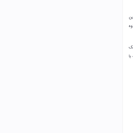
ین
وه
یک
با