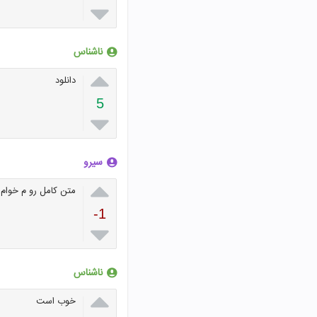

ناشناس

دانلود
5

سیرو

متن کامل رو م خوام
-1

ناشناس

خوب است