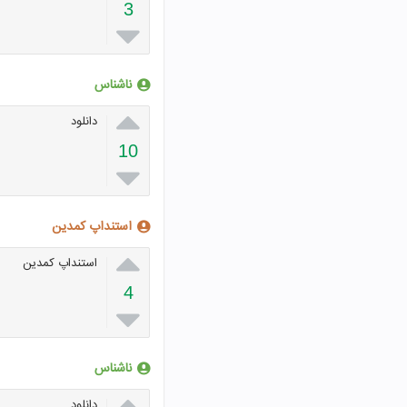
3

ناشناس

دانلود
10

استنداپ کمدین

استنداپ کمدین
4

ناشناس

دانلود