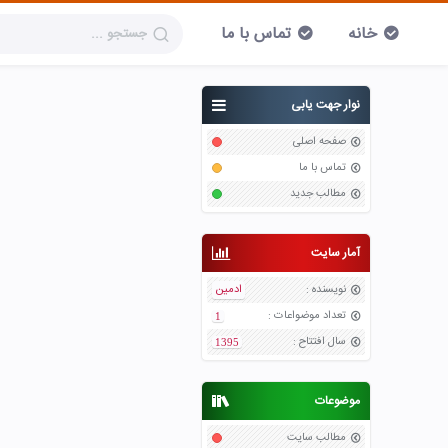
خانه
تماس با ما
نوار جهت یابی
صفحه اصلی
تماس با ما
مطالب جدید
آمار سایت
نویسنده
:
ادمین
تعداد موضواعات
:
1
سال افتتاح
:
1395
موضوعات
مطالب سایت