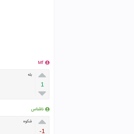
Mf

بله
1

ناشناس

شکوه
-1