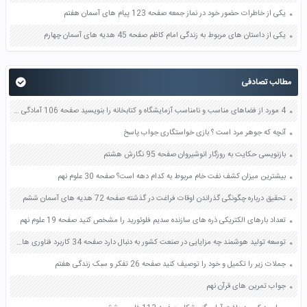
یکی از خاطرات حضور خود در نماز جمعه صفحه 123 پیام های آسمان هفتم
یکی از داستان های مربوط به زندگی امام کاظم صفحه 45 هدیه های آسمان چهارم
مطالب تصادفی
4 مورد از فضاهای مناسب و نامناسب آزمایشگاه و کتابخانه را بنویسید صفحه 106 آمادگی دفاعی نهم
آنچه که جوهر مرد است ؟ بازی خواستگاری جواب پاسخ
بازنویسی حکایت به روزگار انوشیروان صفحه 95 نگارش هشتم
بیشترین میزان کشف نفت خام مربوط به کدام دهه است؟ صفحه 30 علوم نهم
تحقیق درباره چگونگی گذراندن اوقات فراغت در گذشته صفحه 72 هدیه های آسمان ششم
تعداد بارهای الکتریکی ذره های سازنده سدیم فلوئورید را مشخص کنید صفحه 19 علوم نهم
توسعه تولید هوشمند چه مزایایی در صنعت کشور به دنبال دارد صفحه 34 کاربرد فناوری های نوین یازدهم
جملات زیر را تکمیل و خود را توصیف کنید صفحه 26 تفکر و سبک زندگی هفتم
جواب تمرین های قرآن نهم