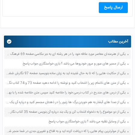
ارسال پاسخ
آخرین مطالب
یکی از هنرمندان معاصر مورد علاقه خود را در هر رشته ای به جز عکاسی صفحه 69 فرهنگ و هنر نهم
یکی از مسیر های عبور و مرور خودروها می باشد ؟ بازی خواستگاری جواب پاسخ
یکی از حکایت هایی را که تا به حال شنیده اید به زبان ساده بنویسید صفحه 97 نگارش ششم دبستان
یکی از متن های ناتمام زیر را انتخاب کنید و نوشته را ادامه دهید صفحه 73 و 74 کتاب نگارش فارسی پنجم دبستان
یکی از درس های مندرج در کتاب درسی خود را خلاصه کنید سپس متن خلاصه شده را با بهره گیری از روش های دسته بندی نمودار جدول نقشه مفهومی نشان دهید صفحه 118 نگارش یازدهم
یکی از صدا های آبشار به هم خوردن برگ ها زنبور را در ذهنتان مجسم کنید و درباره آن یک بند بنویسید صفحه 11 نگارش پنجم
یکی از دو موضوع را به دلخواه انتخاب کن و یک بند درباره آن بنویس صفحه 35 کتاب نگارش فارسی سوم
یکی از وسایل نقلیه می باشد ؟ بازی خواستگاری جواب پاسخ
یکی از موثرترین پیام هایی را که دریافت کرده اید و به اقناع و تغییری جدی در شما منجر شده است برسی کنید و علت این تاثیر گذاری قابل توجه را بنویسید صفحه 52 تفکر و سواد رسانه ای دهم