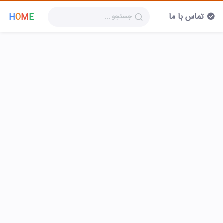
تماس با ما
H
O
M
E