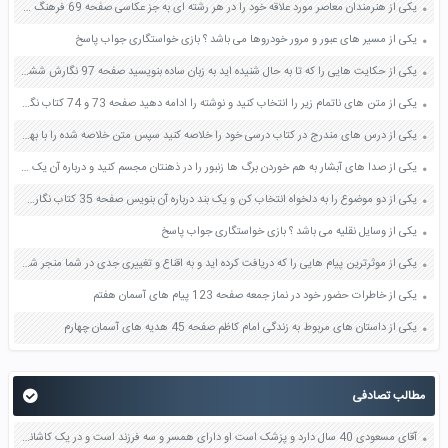
یکی از هنرمندان معاصر مورد علاقه خود را در هر رشته ای به جز عکاسی صفحه 69 فرهنگ و هنر نهم
یکی از مسیر های عبور و مرور خودروها می باشد ؟ بازی خواستگاری جواب پاسخ
یکی از حکایت هایی را که تا به حال شنیده اید به زبان ساده بنویسید صفحه 97 نگارش ششم دبستان
یکی از متن های ناتمام زیر را انتخاب کنید و نوشته را ادامه دهید صفحه 73 و 74 کتاب نگارش فارسی پنجم دبستان
یکی از درس های مندرج در کتاب درسی خود را خلاصه کنید سپس متن خلاصه شده را با بهره گیری از روش های دسته بندی نمودار جدول نقشه مفهومی نشان دهید صفحه 118 نگارش یازدهم
یکی از صدا های آبشار به هم خوردن برگ ها زنبور را در ذهنتان مجسم کنید و درباره آن یک بند بنویسید صفحه 11 نگارش پنجم
یکی از دو موضوع را به دلخواه انتخاب کن و یک بند درباره آن بنویس صفحه 35 کتاب نگارش فارسی سوم
یکی از وسایل نقلیه می باشد ؟ بازی خواستگاری جواب پاسخ
یکی از موثرترین پیام هایی را که دریافت کرده اید و به اقناع و تغییری جدی در شما منجر شده است برسی کنید و علت این تاثیر گذاری قابل توجه را بنویسید صفحه 52 تفکر و سواد رسانه ای دهم
یکی از خاطرات حضور خود در نماز جمعه صفحه 123 پیام های آسمان هفتم
یکی از داستان های مربوط به زندگی امام کاظم صفحه 45 هدیه های آسمان چهارم
مطالب تصادفی
آقای مسعودی 40 سال دارد و پزشک است او دارای همسر و سه فرزند است و در یک کاشانه آپارتمان زندگی می کند به نظر شما او در هریک از نقش های زیر چه مسئولیتی دارد صفحه 6 مطالعات اجتماعی هفتم