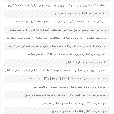
از نظم شگفت انگیز جهان و مخلوقات درون آن چه نتیجه ای می توان گرفت صفحه 15 پیام های آسمان هشتم
انشا شخص کور | انشا درباره درمورد شخص کور
این شهر به پایتخت سازه های آبی ایران شهرت دارد ؟ بازی خواستگاری جواب پاسخ
برای آسان شدن یادسپاری پنج کلمه زنبور یک نوآوری گیاه دانه سه فناوری ارائه کنید صفحه 9 کار و فناوری هفتم
برای ثبت اطلاعات از چه ابزار و وسیله ای استفاده می کنیم صفحه 21 تفکر و سبک زندگی هفتم
به نظر شما آیا صحیح است که در خانه، همه کارها بر دوش یک نفر گذاشته شود؟ چرا؟ صفحه 6 مطالعات اجتماعی هشتم
تصویر نویسی انشا آزاد درس هفتم صفحه 84 و 85 کتاب نگارش هشتم
تکرار فیلم یوسف پیامبر از شبکه قران
تعدادی از ارزش های جهانی را بنویسید که مردم دنیا با پذیرش آنها می‌توانند به آسانی در کنار یکدیگر و به دور از اختلاف زندگی کنند و صفحه 166 کتاب تفکر و سبک زندگی هشتم
جواب درس پانزدهم آزاد صفحه 134 و 135 و 136 و 137 فارسی هفتم
جواب درک و دریافت انتظار بخوان و بیندیش صفحه 70 فارسی چهارم
جواب مرحله ۱۲۵۹ بازی آمیرزا 1259 یک هزار و دویست و پنجاه و نه پاسخ
جواب مرحله ۱۷۳ بازی آفتابه 173 صد و هفتاد و سه پاسخ
جواب مرحله ۲۱ بازی آفتابه 21 بیست و یک پاسخ