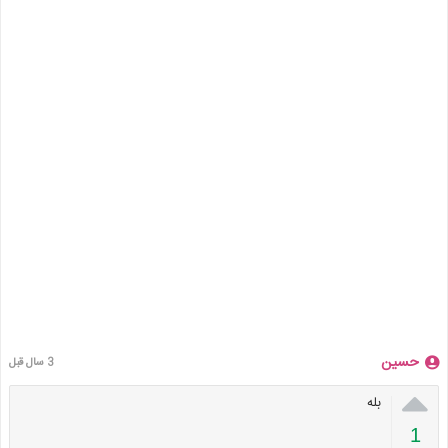
حسین
3 سال قبل

بله
1