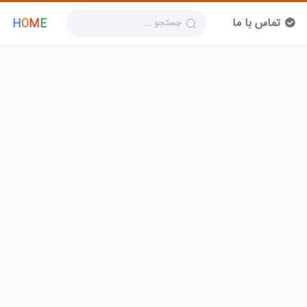
تماس با ما
H
O
M
E