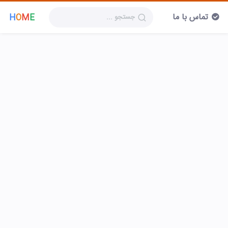
تماس با ما
H
O
M
E