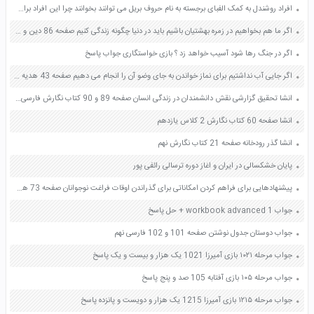
افراد روشندل به کمک الفبای برجسته به نام حروف بریل می توانند بخوانند چرا این افراد برای خواندن از سرانگشتان خود استفاده می کنند؟ صفحه 60 علوم پنجم
اگر ما هم بخواهیم در زمره بهشتیان باشیم باید در دنیا چگونه زندگی کنیم صفحه 86 دین و زندگی دهم
اگر در جنگ رها شود آسیب خواهد زد ؟ بازی خواستگاری جواب پاسخ
اگر جایی آب نداشتیم برای نماز خواندن به جای وضو آن را انجام می دهیم صفحه 43 هدیه های آسمان ششم
انشا تحقیق گزارشی نقش دانشمندان در زندگی انسان صفحه 89 و 90 کتاب نگارش فارسی پنجم دبستان
انشا صفحه 60 کتاب نگارش 2 کلاس یازدهم
انشا گذر رودخانه صفحه 21 کتاب نگارش نهم
پایان خشکسالی در ایران و اغاز دوره ترسالی رائفی پور
پیشنهادهایی برای فراهم کردن امکاناتی برای گذراندن اوقات فراغت نوجوانان صفحه 73 هدیه های آسمان ششم
جواب workbook advanced 1 + حل پاسخ
جواب دوستان جدول نوشتن صفحه 101 و 102 فارسی نهم
جواب مرحله ۱۰۲۱ بازی آمیرزا 1021 یک هزار و بیست و یک پاسخ
جواب مرحله ۱۰۵ بازی آفتابه 105 صد و پنج پاسخ
جواب مرحله ۱۲۱۵ بازی آمیرزا 1215 یک هزار و دویست و پانزده پاسخ