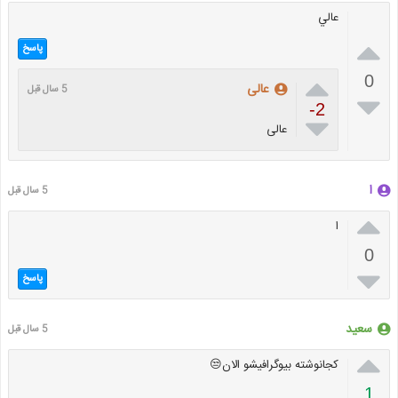
عالي

پاسخ

0
عالی
5 سال قبل

-2

عالی
ا
5 سال قبل

ا
0

پاسخ
سعید
5 سال قبل

کجانوشته بیوگرافیشو الان😒
1