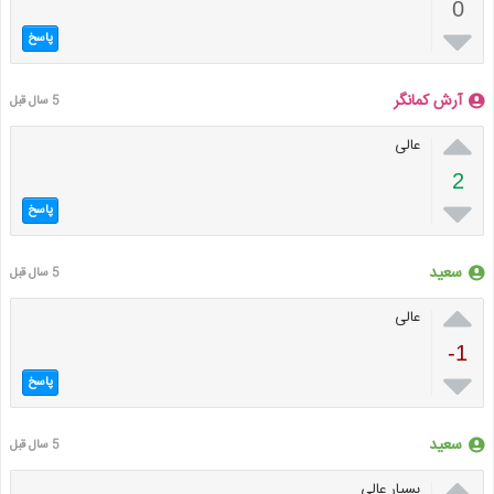
0

پاسخ
آرش کمانگر
5 سال قبل

عالی
2

پاسخ
سعید
5 سال قبل

عالی
-1

پاسخ
سعید
5 سال قبل

بسیار عالی