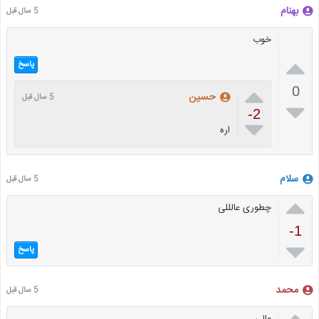
بهنام
5 سال قبل
خوب

پاسخ

0
حسین
5 سال قبل

-2

اره
سلام
5 سال قبل

چطوری عالللی
-1

پاسخ
محمد
5 سال قبل

عالی