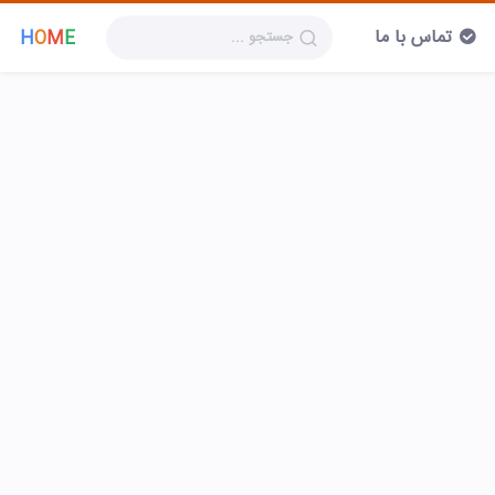
تماس با ما
H
O
M
E