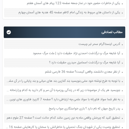
یکی از خاطرات حضور خود در نماز جمعه صفحه 123 پیام های آسمان هفتم
یکی از داستان های مربوط به زندگی امام کاظم صفحه 45 هدیه های آسمان چهارم
مطالب تصادفی
آدرس اینستاگرام سحر تبر چیست
آیا شایعه مرگ و درگذشت احمدی نژاد حقیقت دارد | علت مرگ محمود
آیا شایعه مرگ و درگذشت اسماعیل حیدری حقیقت دارد ؟
از نظر سعدی دانشمند واقعی کیست؟ صفحه 36 فارسی ششم
با توجه به طرح نوشته خود متنی بنویسید بند آغازین بند های میانی و بند پایانی را در آن مشخص کنید صفحه 24 و 25 کتاب نگارش یازدهم
بنویسید هر یک از موضوعات زیر که در زندگی روزمره با آن سر و کار دارید به کدام وزارتخانه مربوط می شود درس خواندن در مدرسه وزارت آموزش و پرورش استفاده از اتوبان، بزرگراه ها و جاده های بین شهرها در مسافرت رفتن به سینما و کتابخانه مراجعه به پزشک و بیمارستان مصرف آب و برق صفحه 17 مطالعات اجتماعی هشتم
به نظر شما سواد فناورانه با سواد علمی چه ارتباطی دارد ؟ صفحه 7 کاربرد فناوری های نوین یازدهم
پدر تاریخ جهان که نام دارد ؟ بازی خواستگاری جواب پاسخ
تحقیق کنید که چرخش واقعی ماه به دور زمین مانند کدام حالت است ؟ صفحه 27 علوم دهم
تحقیق وصیت یکی از شهیدان جنگ تحمیلی یا خاطراتش یا سخنان یا کارهایش صفحه 16 کتاب عربی پایه دوازدهم