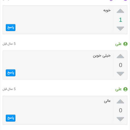

خوبه
1

پاسخ
علی
5 سال قبل

خیلی خوبن
0

پاسخ
علی
5 سال قبل

عالی
0

پاسخ