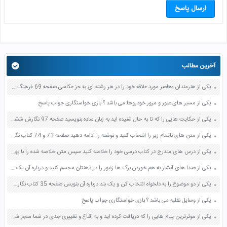
ارسال پاسخ
آخرین مطالب
یکی از هنرمندان معاصر مورد علاقه خود را در هر رشته ای به جز عکاسی صفحه 69 فرهنگ و هنر نهم
یکی از مسیر های عبور و مرور خودروها می باشد ؟ بازی خواستگاری جواب پاسخ
یکی از حکایت هایی را که تا به حال شنیده اید به زبان ساده بنویسید صفحه 97 نگارش ششم دبستان
یکی از متن های ناتمام زیر را انتخاب کنید و نوشته را ادامه دهید صفحه 73 و 74 کتاب نگارش فارسی پنجم دبستان
یکی از درس های مندرج در کتاب درسی خود را خلاصه کنید سپس متن خلاصه شده را با بهره گیری از روش های دسته بندی نمودار جدول نقشه مفهومی نشان دهید صفحه 118 نگارش یازدهم
یکی از صدا های آبشار به هم خوردن برگ ها زنبور را در ذهنتان مجسم کنید و درباره آن یک بند بنویسید صفحه 11 نگارش پنجم
یکی از دو موضوع را به دلخواه انتخاب کن و یک بند درباره آن بنویس صفحه 35 کتاب نگارش فارسی سوم
یکی از وسایل نقلیه می باشد ؟ بازی خواستگاری جواب پاسخ
یکی از موثرترین پیام هایی را که دریافت کرده اید و به اقناع و تغییری جدی در شما منجر شده است برسی کنید و علت این تاثیر گذاری قابل توجه را بنویسید صفحه 52 تفکر و سواد رسانه ای دهم