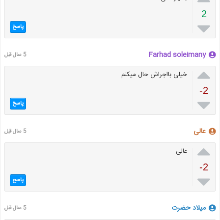
2

پاسخ
Farhad soleimany
5 سال قبل

خیلی بااجراش حال میکنم
-2

پاسخ
عالی
5 سال قبل

عالی
-2

پاسخ
میلاد حضرت
5 سال قبل