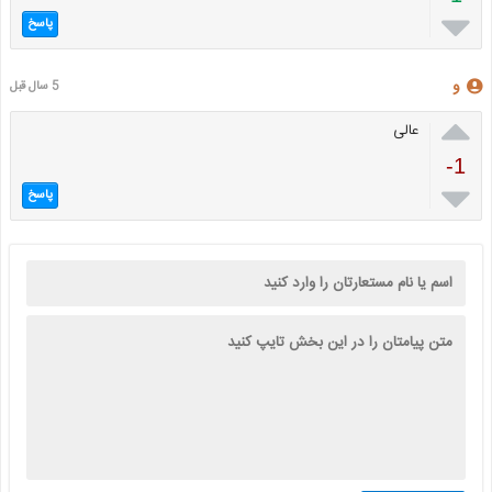

پاسخ
و
5 سال قبل

عالی
-1

پاسخ