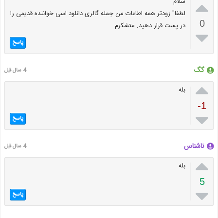

سلام
لطفا" زودتر همه اطاعات من جمله گالری دانلود اسی خواننده قدیمی را
0
در پست قرار دهید. متشکرم

پاسخ
گگ
4 سال قبل

بله
-1

پاسخ
ناشناس
4 سال قبل

بله
5

پاسخ