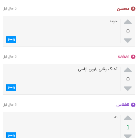
محسن
5 سال قبل

خوبه
0

پاسخ
sahar
5 سال قبل

آهنگ وقتی بارون ازاسی
0

پاسخ
ناشناس
5 سال قبل

نه
1

پاسخ