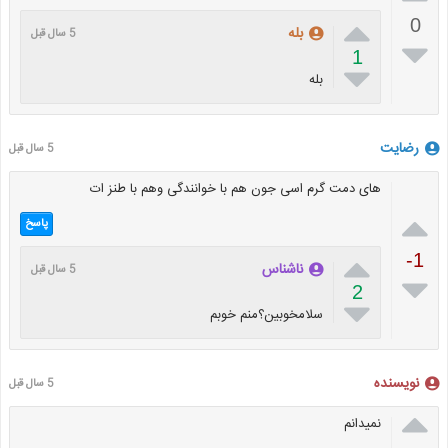

0
بله
5 سال قبل

1

بله
رضایت
5 سال قبل
های دمت گرم اسی جون هم با خوانندگی وهم با طنز ات

پاسخ

-1
ناشناس
5 سال قبل

2

سلامخوبين؟منم خوبم
نویسنده
5 سال قبل

نمیدانم