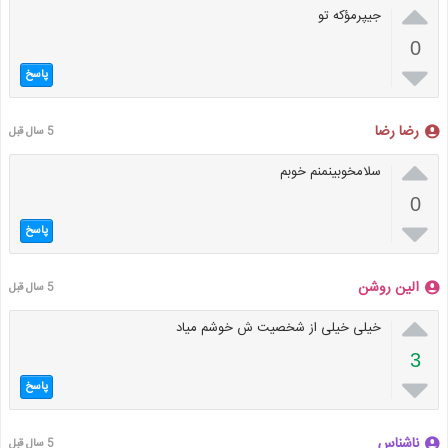

جیپرمؤکه تو
0

پاسخ
رضا رضا
5 سال قبل

سلامخوبينمنم خوبم
0

پاسخ
الین روشن
5 سال قبل

خیلی خیلی از شخصیت ش خوشم میاد
3

پاسخ
ناشناس
5 سال قبل