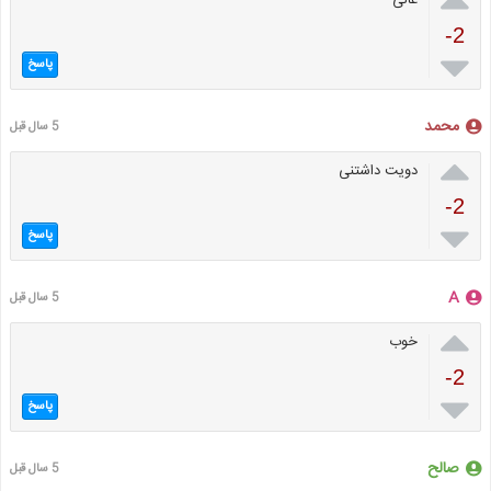
-2

پاسخ
محمد
5 سال قبل

دویت داشتنی
-2

پاسخ
A
5 سال قبل

خوب
-2

پاسخ
صالح
5 سال قبل