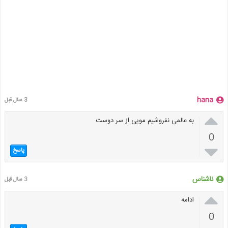
hana
3 سال قبل

به عالمی نفروشیم مویی از سر دوست
0

پاسخ
ناشناس
3 سال قبل

ادامه
0