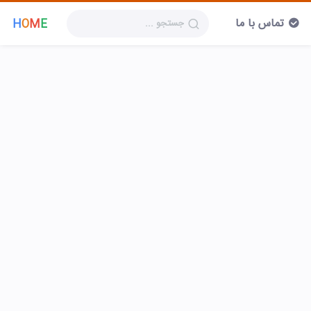
تماس با ما
H
O
M
E