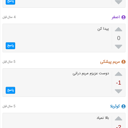

پاسخ
اصغر
4 سال قبل

پیدا کن
0

پاسخ
مریم پیشکی
5 سال قبل

دوست عزیزم مریم درانی
-1

پاسخ
کوثربلا
5 سال قبل

بالا نمیاد
-2