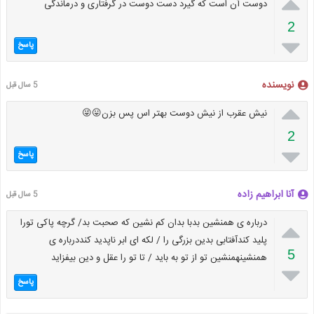

دوست آن است که گیرد دست دوست در گرفتاری و درماندگی
2

پاسخ
نویسنده
5 سال قبل

نیش عقرب از نیش دوست بهتر اس پس بزن😛😜
2

پاسخ
آنا ابراهیم زاده
5 سال قبل

درباره ی همنشین بدبا بدان کم نشین که صحبت بد/ گرچه پاکی تورا
پلید کندآفتابی بدین بزرگی را / لکه ای ابر ناپدید کنددرباره ی
5
همنشینهمنشین تو از تو به باید / تا تو را عقل و دین بیفزاید

پاسخ