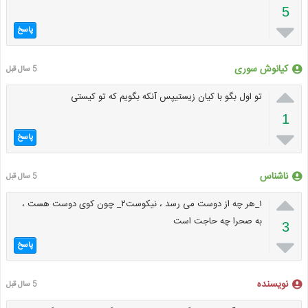
5

پاسخ
کیانوش سوری
5 سال قبل

تو اول بگو با کیان زیستیپس آنکه بگویم که تو کیستی
1

پاسخ
ناشناس
5 سال قبل

۱_هر چه از دوست می رسد ، نیکوست۲_ چون کوی دوست هست ،
به صحرا چه حاجت است
3

پاسخ
نویسنده
5 سال قبل