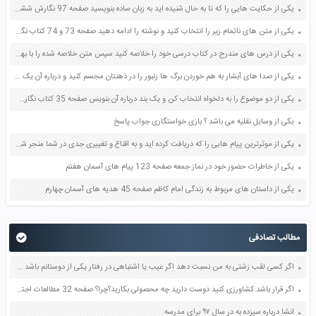
یکی از حکایت هایی را که تا به حال شنیده اید به زبان ساده بنویسید صفحه 97 نگارش ششم دبستان
یکی از متن های ناتمام زیر را انتخاب کنید و نوشته را ادامه دهید صفحه 73 و 74 کتاب نگارش فارسی پنجم دبستان
یکی از درس های مندرج در کتاب درسی خود را خلاصه کنید سپس متن خلاصه شده را با بهره گیری از روش های دسته بندی نمودار جدول نقشه مفهومی نشان دهید صفحه 118 نگارش یازدهم
یکی از صدا های آبشار به هم خوردن برگ ها زنبور را در ذهنتان مجسم کنید و درباره آن یک بند بنویسید صفحه 11 نگارش پنجم
یکی از دو موضوع را به دلخواه انتخاب کن و یک بند درباره آن بنویس صفحه 35 کتاب نگارش فارسی سوم
یکی از وسایل نقلیه می باشد ؟ بازی خواستگاری جواب پاسخ
یکی از موثرترین پیام هایی را که دریافت کرده اید و به اقناع و تغییری جدی در شما منجر شده است برسی کنید و علت این تاثیر گذاری قابل توجه را بنویسید صفحه 52 تفکر و سواد رسانه ای دهم
یکی از خاطرات حضور خود در نماز جمعه صفحه 123 پیام های آسمان هفتم
یکی از داستان های مربوط به زندگی امام کاظم صفحه 45 هدیه های آسمان چهارم
مطالب تصادفی
اگر کسی لقب زشتی به من نسبت دهد اگر عیب یا اشتباهی در رفتار یکی از دوستانم باشد صفحه 56 هدیه های آسمان پنجم
اگر قرار باشد کشاورزی کنید دوست دارید چه محصولی بکارید؟چرا؟ صفحه 32 مطالعات اجتماعی ششم
انشا درباره سیزده به در سال ۹۷ برای مدرسه