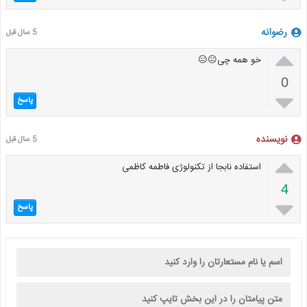
رضوانه
5 سال قبل

خو همه چی😐😑
0

پاسخ
نویسنده
5 سال قبل

استفاده نابجا از تکنولوژی فاطمه کاظمی
4

پاسخ