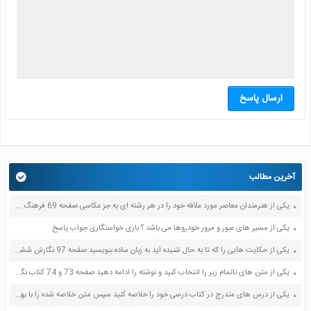
ارسال پاسخ
آخرین مطالب
یکی از هنرمندان معاصر مورد علاقه خود را در هر رشته ای به جز عکاسی صفحه 69 فرهنگ و هنر نهم
یکی از مسیر های عبور و مرور خودروها می باشد ؟ بازی خواستگاری جواب پاسخ
یکی از حکایت هایی را که تا به حال شنیده اید به زبان ساده بنویسید صفحه 97 نگارش ششم دبستان
یکی از متن های ناتمام زیر را انتخاب کنید و نوشته را ادامه دهید صفحه 73 و 74 کتاب نگارش فارسی پنجم دبستان
یکی از درس های مندرج در کتاب درسی خود را خلاصه کنید سپس متن خلاصه شده را با بهره گیری از روش های دسته بندی نمودار جدول نقشه مفهومی نشان دهید صفحه 118 نگارش یازدهم