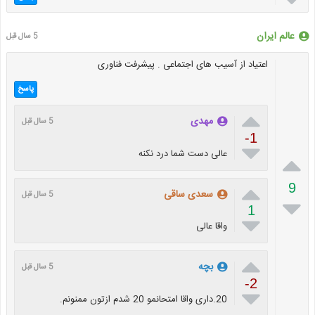
عالم ایران
5 سال قبل
اعتیاد از آسیب های اجتماعی . پیشرفت فناوری
پاسخ

مهدی
5 سال قبل
-1

عالی دست شما درد نکنه


9
سعدی ساقی
5 سال قبل

1

واقا عالی

بچه
5 سال قبل
-2

20.داری واقا امتحانمو 20 شدم ازتون ممنونم.