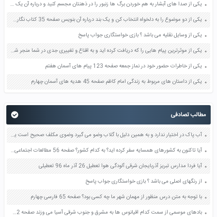
یکی از صدا های آبشار به هم خوردن برگ ها زنبور را در ذهنتان مجسم کنید و درباره آن یک بند بنویسید صفحه 11 نگارش پنجم
یکی از دو موضوع را به دلخواه انتخاب کن و یک بند درباره آن بنویس صفحه 35 کتاب نگارش فارسی سوم
یکی از وسایل نقلیه می باشد ؟ بازی خواستگاری جواب پاسخ
یکی از موثرترین پیام هایی را که دریافت کرده اید و به اقناع و تغییری جدی در شما منجر شده است برسی کنید و علت این تاثیر گذاری قابل توجه را بنویسید صفحه 52 تفکر و سواد رسانه ای دهم
یکی از خاطرات حضور خود در نماز جمعه صفحه 123 پیام های آسمان هفتم
یکی از داستان های مربوط به زندگی امام کاظم صفحه 45 هدیه های آسمان چهارم
مطالب تصادفی
آب پاک در اختیار ندارد و به همین دلیل با گلاب وضو می گیرد وضوی مکلف صحیح است یا باطل صفحه 68 پیام های آسمان نهم
آیا تاکنون به کشورهای همسایه سفر کرده اید؟ به کدام کشور؟ صفحه 56 مطالعات اجتماعی پنجم
آیا فردا مدارس تبریز آذربایجان شرقی آلودگی هوا تعطیل 26 آذر ماه 96 تعطیلی
از رنگهای اصلی می باشد ؟ بازی خواستگاری جواب پاسخ
با توجه به متن درس منظور از مهمان شهر ما چه کسی بود؟ صفحه 65 فارسی چهارم
بادهای موسمی از سمت کدام اقیانوس ها به مشرق و جنوب شرقی آسیا می وزند صفحه 112 مطالعات اجتماعی هشتم