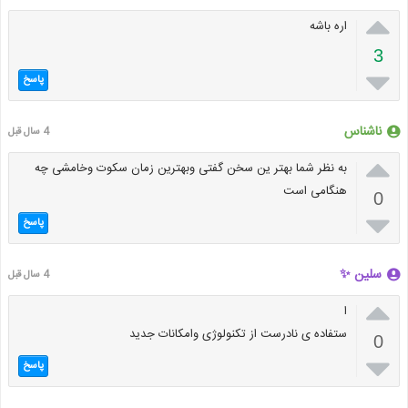

اره باشه
3

پاسخ
ناشناس
4 سال قبل

به نظر شما بهتر ین سخن گفتی وبهترین زمان سکوت وخامشی چه
هنگامی است
0

پاسخ
سلین ✨
4 سال قبل

ا
ستفاده ی نادرست از تکنولوژی وامکانات جدید
0

پاسخ