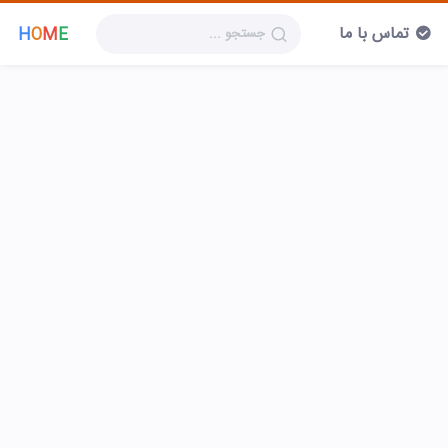
تماس با ما
H
O
M
E