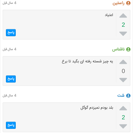
راستین
4 سال قبل

اعتیاد
2

پاسخ
ناشناس
4 سال قبل

یه چیز شسته رفته ای بگید تا برع
0

پاسخ
شت
4 سال قبل

بلد بودم نمیزدم گوگل
2

پاسخ