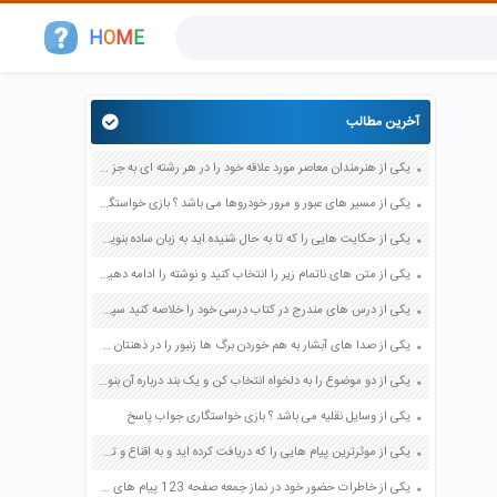
H
O
M
E
آخرین مطالب
یکی از هنرمندان معاصر مورد علاقه خود را در هر رشته ای به جز عکاسی صفحه 69 فرهنگ و هنر نهم
یکی از مسیر های عبور و مرور خودروها می باشد ؟ بازی خواستگاری جواب پاسخ
یکی از حکایت هایی را که تا به حال شنیده اید به زبان ساده بنویسید صفحه 97 نگارش ششم دبستان
یکی از متن های ناتمام زیر را انتخاب کنید و نوشته را ادامه دهید صفحه 73 و 74 کتاب نگارش فارسی پنجم دبستان
یکی از درس های مندرج در کتاب درسی خود را خلاصه کنید سپس متن خلاصه شده را با بهره گیری از روش های دسته بندی نمودار جدول نقشه مفهومی نشان دهید صفحه 118 نگارش یازدهم
یکی از صدا های آبشار به هم خوردن برگ ها زنبور را در ذهنتان مجسم کنید و درباره آن یک بند بنویسید صفحه 11 نگارش پنجم
یکی از دو موضوع را به دلخواه انتخاب کن و یک بند درباره آن بنویس صفحه 35 کتاب نگارش فارسی سوم
یکی از وسایل نقلیه می باشد ؟ بازی خواستگاری جواب پاسخ
یکی از موثرترین پیام هایی را که دریافت کرده اید و به اقناع و تغییری جدی در شما منجر شده است برسی کنید و علت این تاثیر گذاری قابل توجه را بنویسید صفحه 52 تفکر و سواد رسانه ای دهم
یکی از خاطرات حضور خود در نماز جمعه صفحه 123 پیام های آسمان هفتم