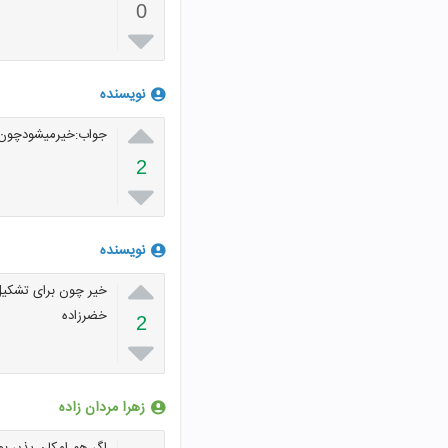
0

نویسنده

جواب:خیرمیشودچون ب
2

نویسنده

خیر چون برای تشکیل 
خضرزاده
2

زهرا مردان زاده