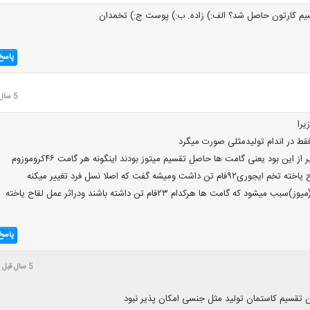
قسیم کارتون حاصل شد؟ الف:) زاده. ب:) پوست ج:) تخمدان
پاسخ
5 سال قبل
یرا
فقط در اندام تولیدمثلی صورت میگرد
وبه خاطر اینکه اگر غیر از این بود یعنی گامت ها حاصل تقسیم میتوز بودند اینگونه هر گامت ۴۶کروموزوم
داشت ومیشه گفت که اصلا نسل فرد تغییر میکنه
ولی تقسیم کاستمان(میوز)سبب میشود که گامت ها هرکدام ۲۳فام تن داشته باشند ودراثر عمل لقاح یاخته
پاسخ
5 سال قبل
 تقسیم کاستمان تولید مثل جنسی امکان پذیر نبود