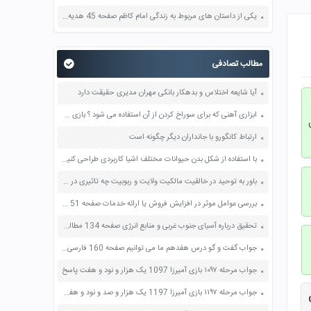
یکی از داستان های مربوط به زندگی امام کاظم صفحه 45 هدیه های آسمان چهارم
مطالب تصادفی
آیا شایعه اختلاس و بدهکار بانکی مهران مدیری حقیقت دارد
ابزاری آهنی که برای سوراخ کردن از آن استفاده می شود ؟ بازی خواستگاری جواب پاسخ
 فام تن
ارتباط کانگورو با جانداران دیگر چگونه است
با استفاده از شکل بدن حیوانات مختلف اشیا کاربردی طراحی کنید صفحه 15 فرهنگ و هنر هشتم
باور به توحید در خالقیت مالکیت ولایت و ربوبیت چه تاثیری در زندگی ما می گذارد صفحه 26 دین و زندگی دوازدهم
بررسی عوامل موثر در افزایش فروش یا ارائه خدمات صفحه 51 کار و فناوری هفتم
تحقیق درباره آسیای جنوب غربی و منابع انرژی صفحه 134 مطالعات اجتماعی هشتم
جواب گفت و گو درس هفدهم ما می توانیم صفحه 160 فارسی هفتم
جواب مرحله ۱۰۹۷ بازی آمیرزا 1097 یک هزار و نود و هفت پاسخ
جواب مرحله ۱۱۹۷ بازی آمیرزا 1197 یک هزار و صد و نود و هفت پاسخ