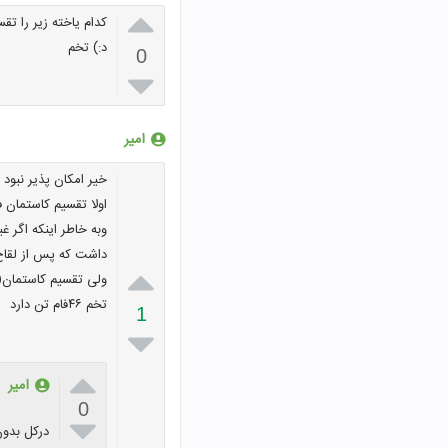

کدام یاخته زیر را ت
د:) تخم
0

امیر
خیر امکان پذیر نبود ز
اولا تقسیم کاستمان 
داشت که پس از لقاح یاخته تخم ایجوری۹۲فام تن 

تخم ۴۶فام تن دارد
1


امیر
0

درکل بدون