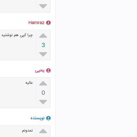

Hamraz

چرا کپی هم نوشتید
3

یحیی

عالیه
0

نویسنده

نمدونم