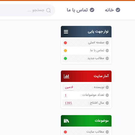
خانه
تماس با ما
نوار جهت یابی
صفحه اصلی
تماس با ما
مطالب جدید
آمار سایت
نویسنده
:
ادمین
تعداد موضواعات
:
1
سال افتتاح
:
1395
موضوعات
مطالب سایت