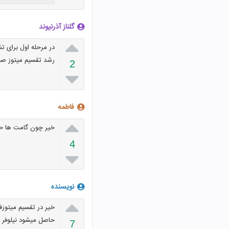
گلناز آذرنیوند

در مرحله اول برای ت
رشد تقسیم میتوز صو
2

فاطمه

خیر چون گامت ها ح
4

نویسنده

حاصل میشود نیلوفر
7