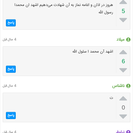

هروز در اذان و اغامه نماز به آن شهادت می‌دهیم اشهد ان محمدا
5
رسول الله

پاسخ
میلاد
4 سال قبل

اشهد آن محمد ا سلول الله
6

پاسخ
ناشناس
4 سال قبل

ت
0

پاسخ
نیلوفر
4 سال قبل