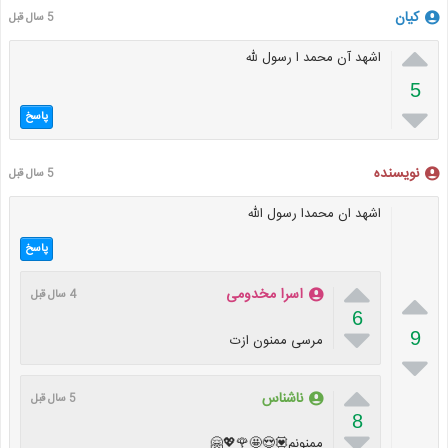
کیان
5 سال قبل

اشهد آن محمد ا رسول لله
5

پاسخ
نویسنده
5 سال قبل
اشهد ان محمدا رسول الله
پاسخ


اسرا مخدومی
4 سال قبل
6

9
مرسی ممنون ازت


ناشناس
5 سال قبل
8

ممنونم💟😍🤩🌹💖🤗