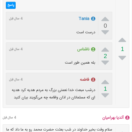
پاسخ

Tania
4 سال قبل
0

درست است


1
ناشناس
4 سال قبل

2

بله همين طور است

فاطمه
4 سال قبل
1
درشب مبعث خدا نعمتی بزرگ به مردم هدیه کرد هدیه

ای که مسلمانان در اذان واقامه چه می‌گویند بیان کنید
آندیا بهرامیان
4 سال قبل
سلام وقت بخیر خداوند در شب بعثت حضرت محمد رو به ما داد که ما