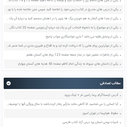
یکی از متن های ناتمام زیر را انتخاب کنید و نوشته را ادامه دهید صفحه 73 و 74 کتاب نگارش فارسی پنجم دبستان
یکی از درس های مندرج در کتاب درسی خود را خلاصه کنید سپس متن خلاصه شده را با بهره گیری از روش های دسته بندی نمودار جدول نقشه مفهومی نشان دهید صفحه 118 نگارش یازدهم
یکی از صدا های آبشار به هم خوردن برگ ها زنبور را در ذهنتان مجسم کنید و درباره آن یک بند بنویسید صفحه 11 نگارش پنجم
یکی از دو موضوع را به دلخواه انتخاب کن و یک بند درباره آن بنویس صفحه 35 کتاب نگارش فارسی سوم
یکی از وسایل نقلیه می باشد ؟ بازی خواستگاری جواب پاسخ
یکی از موثرترین پیام هایی را که دریافت کرده اید و به اقناع و تغییری جدی در شما منجر شده است برسی کنید و علت این تاثیر گذاری قابل توجه را بنویسید صفحه 52 تفکر و سواد رسانه ای دهم
یکی از خاطرات حضور خود در نماز جمعه صفحه 123 پیام های آسمان هفتم
یکی از داستان های مربوط به زندگی امام کاظم صفحه 45 هدیه های آسمان چهارم
مطالب تصادفی
آدرس اینستاگرام ریما رامین فر + لینک ورود
آیا کسانی را می شناسید که گاهی مانند مارگیر رفتار کرده باشند با مثال ویژگی آنها را توصیف کنید صفحه 32 تفکر و پژوهش ششم
سقوط هواپیما در تهران امروز
ادبیات بومی استان یزد درس آزاد کتاب فارسی