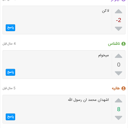

لاکن
-2

پاسخ
ناشناس
4 سال قبل

میخوام
0

پاسخ
هانیه
5 سال قبل

اشهدان محمد ان رسول الله
8

پاسخ