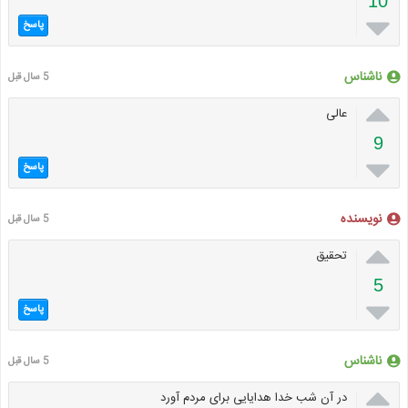
10

پاسخ
ناشناس
5 سال قبل

عالی
9

پاسخ
نویسنده
5 سال قبل

تحقیق
5

پاسخ
ناشناس
5 سال قبل

در آن شب خدا هدایایی برای مردم آورد