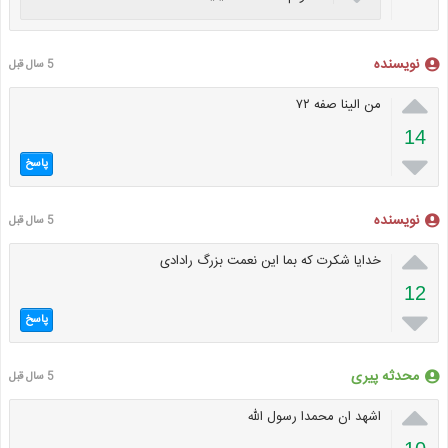
نویسنده
5 سال قبل

من الینا صفه ۷۲
14

پاسخ
نویسنده
5 سال قبل

خدایا شکرت که بما این نعمت بزرگ رادادی
12

پاسخ
محدثه پیری
5 سال قبل

اشهد ان محمدا رسول الله