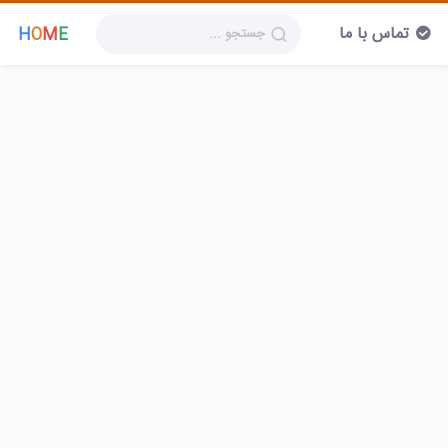
تماس با ما
H
O
M
E