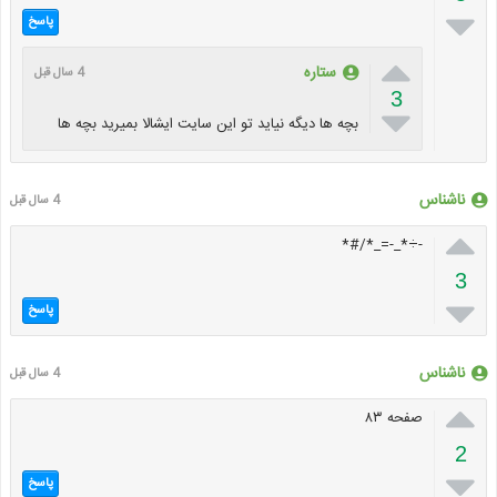

پاسخ

ستاره
4 سال قبل
3

بچه ها دیگه نیاید تو این سایت ایشالا بمیرید بچه ها
ناشناس
4 سال قبل

-÷*_-=_*/#*
3

پاسخ
ناشناس
4 سال قبل

صفحه ۸۳
2

پاسخ