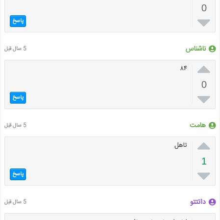
0

پاسخ
ناشناس
5 سال قبل

۸۴
0

پاسخ
هامت
5 سال قبل

تاهل
1

پاسخ
داتتتو
5 سال قبل