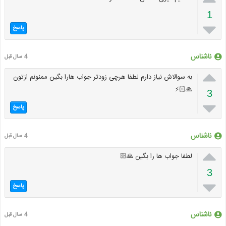
1

پاسخ
ناشناس
4 سال قبل

به سوالاش نیاز دارم لطفا هرچی زودتر جواب هارا بگین ممنونم ازتون
🙏🏻⚡
3

پاسخ
ناشناس
4 سال قبل

لطفا جواب ها را بگین 🙏🏻
3

پاسخ
ناشناس
4 سال قبل