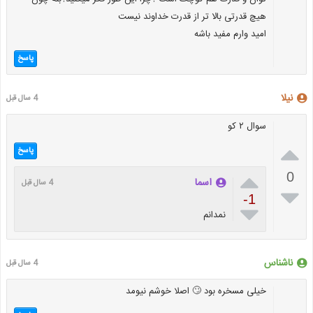
هیچ قدرتی بالا تر از قدرت خداوند نیست
امید وارم مفید باشه
پاسخ
نیلا
4 سال قبل
سوال ۲ کو

پاسخ

0
اسما
4 سال قبل

-1

نمدانم
ناشناس
4 سال قبل
خیلی مسخره بود 🙄 اصلا خوشم نیومد