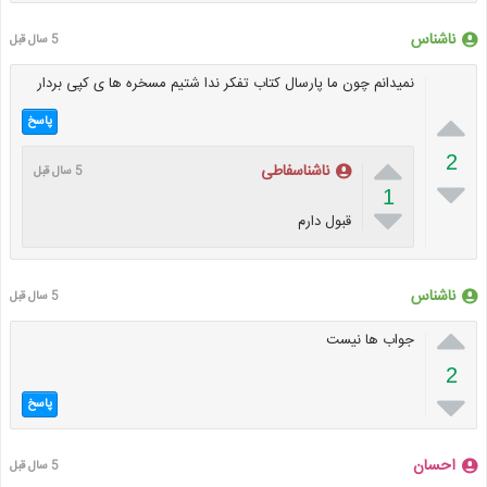
ناشناس
5 سال قبل
نمیدانم چون ما پارسال کتاب تفکر ندا شتیم مسخره ها ی کپی بردار

پاسخ

2
ناشناسفاطی
5 سال قبل

1

قبول دارم
ناشناس
5 سال قبل

جواب ها نیست
2

پاسخ
احسان
5 سال قبل