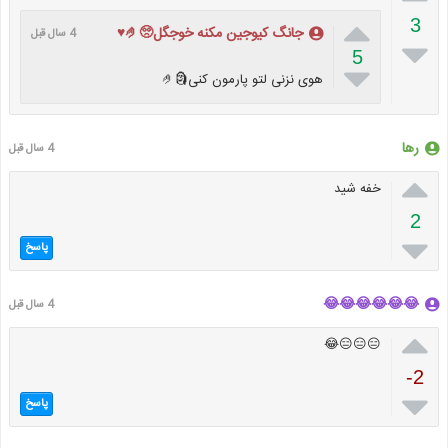

3
جانگ کیوجین مکنه خوجگل🥺🤌♥️
4 سال قبل

5

هوی نزنی لتو پارمون کنی🗿🤌
رها
4 سال قبل

خفه شید
2

پاسخ
😂😂😂😂😂😂
4 سال قبل

😑😑😑😂
-2

پاسخ