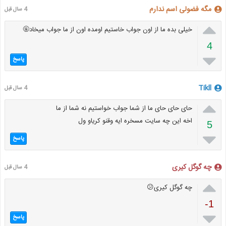
مگه فضولی اسم ندارم
4 سال قبل

خیلی بده ما از اون جواب خاستیم اومده اون از ما جواب میخاد🤬
4

پاسخ
Tikll
4 سال قبل

حای حای حای ما از شما جواب خواستیم نه شما از ما
اخه این چه سایت مسخره ایه وقنو کریاو ول
5

پاسخ
چه گوگل کیری
4 سال قبل

چه گوگل کیری😕
-1

پاسخ