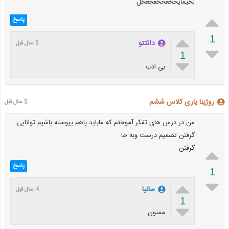
لخیمایحخعحخعجعخل

پاسخ

1
داتتتو
5 سال قبل

1

بی ادب
روژینا یاری کلاس ششم
5 سال قبل
من در درس های تفکر آموختم که ماباید باهم پیوسته باشیم توانایی
گرفتن تصمیم درست وبه جا
گرفتن

پاسخ
1


سانیا
4 سال قبل
1

ممنون