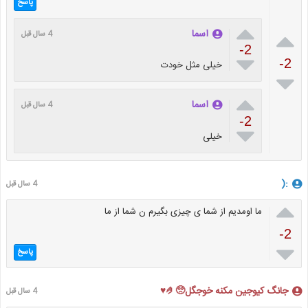
پاسخ


اسما
4 سال قبل
-2

-2
خیلی مثل خودت


اسما
4 سال قبل
-2

خیلی
:(
4 سال قبل

ما اومدیم از شما ی چیزی بگیرم ن شما از ما
-2

پاسخ
جانگ کیوجین مکنه خوجگل🥺🤌♥️
4 سال قبل