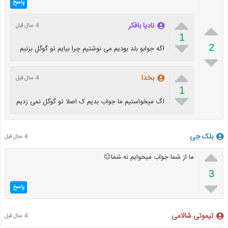
پاسخ


نادیا بافکر
4 سال قبل
1

2
اگه جوابو بلد بودیم می نوشتیم چرا بیایم تو گوگل بزنیم


بخدا
4 سال قبل
1

اگ میخواستیم ما جواب بدیم ک اصلا تو گوگل نمی زدیم
بلک جی
4 سال قبل

ما از شما جواب میخوایم نه شما😑
3

پاسخ
تیموتی شالامی
4 سال قبل