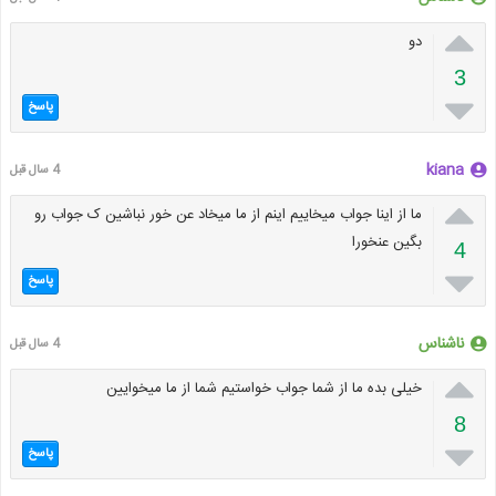

دو
3

پاسخ
kiana
4 سال قبل

ما از اینا جواب میخاییم اینم از ما میخاد عن خور نباشین ک جواب رو
بگین عنخورا
4

پاسخ
ناشناس
4 سال قبل

خیلی بده ما از شما جواب خواستیم شما از ما میخوایین
8

پاسخ