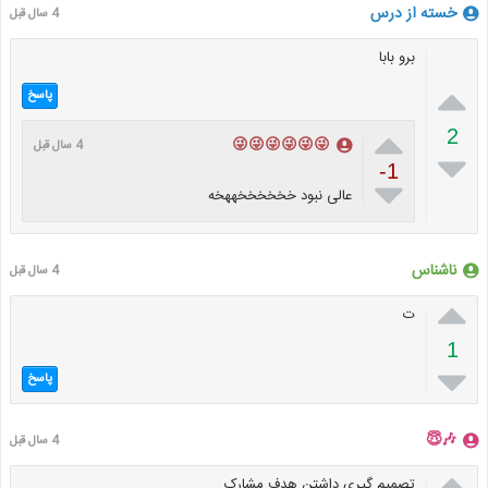
خسته از درس
4 سال قبل
برو بابا

پاسخ

2
😜😜😜😜😜😜
4 سال قبل

-1

عالی نبود خخخخخخههخه
ناشناس
4 سال قبل

ت
1

پاسخ
🎶😇
4 سال قبل

تصمیم گیری داشتن هدف مشارک