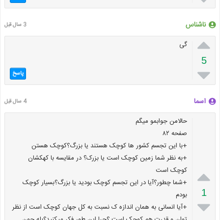
ناشناس
3 سال قبل

گی
5

پاسخ
اسما
4 سال قبل
حالامن جوابمو میگم
صفحه ۸۲
+با این تجسم کشور ها کوچک هستند یا بزرگ؟کوچک هستن
+به نظر شما زمین کوچک است یا بزرک؟ در مقایسه با کهکشان

کوچک است
+شما چطور؟آیا در این تجسم کوچک بودید یا بزرگ؟بسیار کوچک
1
بودم

+آیا انسانی به همان اندازه ک نسبت به کل جهان کوچک است از نظر
توان و قدرت هم کوچک است ؟چرا این طور فکر میکنید؟بله چون