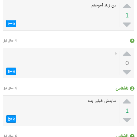

من زیاد آموختم
1

پاسخ
4 سال قبل

و
0

پاسخ
ناشناس
4 سال قبل

سایتش خیلی بده
1

پاسخ
ناشناس
4 سال قبل