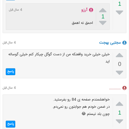
1


آرزو
4 سال قبل
1

احمق نه اهمق
مجتبی بهجت
4 سال قبل

خیلی خیلی خرید واقعنکه من از دست گوگل چیکار کنم خیلی گوساله
اید
0

پاسخ
..........
4 سال قبل

خواهشمندم صفحه ی 84 رو بفرستید.
در ضمن خودم هم جوابتون رو نمی‌دم.
1
چون بلد نیستم 😂

پاسخ