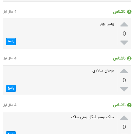
ناشناس
4 سال قبل

یعنی چع
0

پاسخ
ناشناس
4 سال قبل

فرحان سالاری
0

پاسخ
ناشناس
4 سال قبل

خاک توسر گوگل یعنی خاک
0