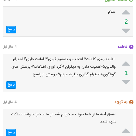

سلام
2

پاسخ
فاطمه
4 سال قبل

۱-طبقه بندی کلمات۲-انتخاب و تصمیم گیری۳-امانت داری۴-احترام
والدین۵-اهمیت دادن به دیگران۶-گرد آوری اطلاعات۷-پرسش های
1
گوناگون۸-احترام گذاری نظریه مردم۹-پرسش و پاسخ

پاسخ
به توچه
4 سال قبل
اهمق آخه ما از شما جواب میخوایم شما از ما میخواید واقعا مملکت
نابود شده

پاسخ