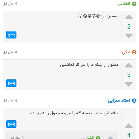
ناشناس
4 سال قبل

مسخره بود😂🤣😂😂🤣
2

پاسخ
نیکی
4 سال قبل

ممنون از اینکه ما را سر کار گذاشتین
3

پاسخ
استاد ممزایی
4 سال قبل
سلام این جواب صفحه ۸۳ را نیورده جدول را هم یورده

پاسخ

4
ناشناس
3 سال قبل