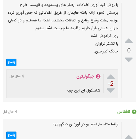
با روش گرد آوری اطلاعات. رفتار های پسندیده و ناپسند. طرح
پرسش. نحوه ارائه یافته هایمان از طریق اطلاعاتی که جمع آوری کرده
بودیم .علت وقوع وقایع و اتفاقات مختلف. اینکه ما هستیم و در کجای
جهان هستی قرار داریم وظيفه ما چیست آشنا شدیم
رای فراموش نشه

با تشکر فراوان
0
جانگ کیوجین.

پاسخ

جیگولیتون
4 سال قبل
-2

شاسکول اخ این چیه
ناشناس
4 سال قبل
واقعا متاسفا. لجم رو در آوردین دیگههههه

پاسخ