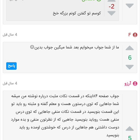

-2

کوسم تو گفتن کونم بزرگه خخ
F
4 سال قبل

ما از شما جواب میخوایم بعد شما میگین جواب بدین😑
6

پاسخ
آرزو
4 سال قبل
جواب صفحه ۸۴اینکه در قسمت نکات مثبت درباره نوشته من میشه
شما جاهایی که توی درستون هست و معلم گفته و مثبته رو باید تو
این قسمت بنویسید در قسمت نکات منفی جاهایی که توی درس
منفی هست روباید بنویسید جاهیی که از نظرتون منفی و بده موارد

دوست داشتنی هم جاهایی از درس که خوشتون اومده رو باید
بنویسید
5