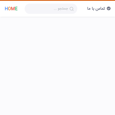
تماس با ما
H
O
M
E