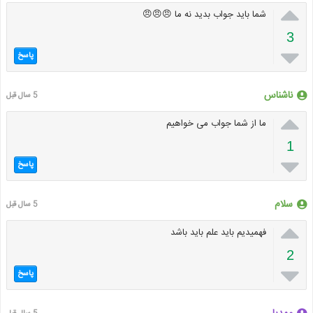

شما باید جواب بدید نه ما 😠😠😠
3

پاسخ
ناشناس
5 سال قبل

ما از شما جواب می خواهیم
1

پاسخ
سلام
5 سال قبل

فهمیدیم باید علم باید باشد
2

پاسخ