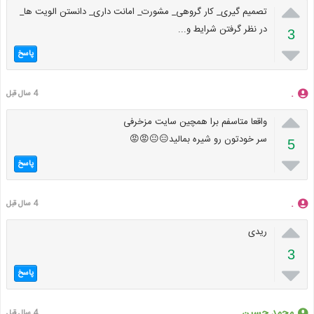

تصمیم گیری_ کار گروهی_ مشورت_ امانت داری_ دانستن الویت ها_
در نظر گرفتن شرایط و...
3

پاسخ
.
4 سال قبل

واقعا متاسفم برا همچین سایت مزخرفی
سر خودتون رو شیره بمالید😑😐😡😡
5

پاسخ
.
4 سال قبل

ریدی
3

پاسخ
محمد حسین
4 سال قبل