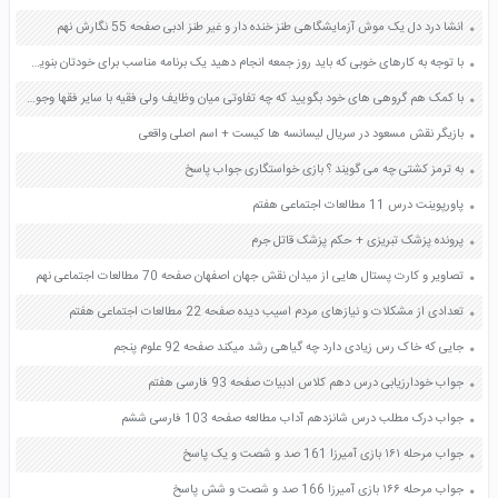
انشا درد دل یک موش آزمایشگاهی طنز خنده دار و غیر طنز ادبی صفحه 55 نگارش نهم
با توجه به کارهای خوبی که باید روز جمعه انجام دهید یک برنامه مناسب برای خودتان بنویسید صفحه 50 هدیه های آسمان پنجم
با کمک هم گروهی های خود بگویید که چه تفاوتی میان وظایف ولی فقیه با سایر فقها وجود دارد صفحه 58 پیام های آسمان نهم
بازیگر نقش مسعود در سریال لیسانسه ها کیست + اسم اصلی واقعی
به ترمز کشتی چه می گویند ؟ بازی خواستگاری جواب پاسخ
پاورپوینت درس 11 مطالعات اجتماعی هفتم
پرونده پزشک تبریزی + حکم پزشک قاتل جرم
تصاویر و کارت پستال هایی از میدان نقش جهان اصفهان صفحه 70 مطالعات اجتماعی نهم
تعدادی از مشکلات و نیازهای مردم اسیب دیده صفحه 22 مطالعات اجتماعی هفتم
جایی که خاک رس زیادی دارد چه گیاهی رشد میکند صفحه 92 علوم پنجم
جواب خودارزیابی درس دهم کلاس ادبیات صفحه 93 فارسی هفتم
جواب درک مطلب درس شانزدهم آداب مطالعه صفحه 103 فارسی ششم
جواب مرحله ۱۶۱ بازی آمیرزا 161 صد و شصت و یک پاسخ
جواب مرحله ۱۶۶ بازی آمیرزا 166 صد و شصت و شش پاسخ