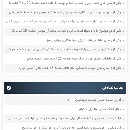
یکی از متن های ناتمام زیر را انتخاب کنید و نوشته را ادامه دهید صفحه 73 و 74 کتاب نگارش فارسی پنجم دبستان
یکی از درس های مندرج در کتاب درسی خود را خلاصه کنید سپس متن خلاصه شده را با بهره گیری از روش های دسته بندی نمودار جدول نقشه مفهومی نشان دهید صفحه 118 نگارش یازدهم
یکی از صدا های آبشار به هم خوردن برگ ها زنبور را در ذهنتان مجسم کنید و درباره آن یک بند بنویسید صفحه 11 نگارش پنجم
یکی از دو موضوع را به دلخواه انتخاب کن و یک بند درباره آن بنویس صفحه 35 کتاب نگارش فارسی سوم
یکی از وسایل نقلیه می باشد ؟ بازی خواستگاری جواب پاسخ
یکی از موثرترین پیام هایی را که دریافت کرده اید و به اقناع و تغییری جدی در شما منجر شده است برسی کنید و علت این تاثیر گذاری قابل توجه را بنویسید صفحه 52 تفکر و سواد رسانه ای دهم
یکی از خاطرات حضور خود در نماز جمعه صفحه 123 پیام های آسمان هفتم
یکی از داستان های مربوط به زندگی امام کاظم صفحه 45 هدیه های آسمان چهارم
مطالب تصادفی
آدرس سایت ضمن خدمت فرهنگیان ltms
کانال آهنگ ترکی استانبولی تلگرام
آیا نظر خود را به عنوان یک قاعده کلی برای همه زمان ها و مکان ها و افراد ثابت می دانید چرا صفحه 59 تفکر و سبک زندگی هفتم
از نزدیکترین خویشاوندان زنده انسان چه نام دارد ؟ بازی خواستگاری جواب پاسخ