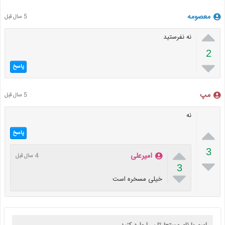
معصومه
5 سال قبل

نه نفرستید
2

پاسخ
مپ
5 سال قبل
نه

پاسخ

3
امیرعلی
4 سال قبل

3

خیلی مسخره است