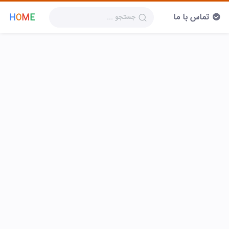
تماس با ما
H
O
M
E