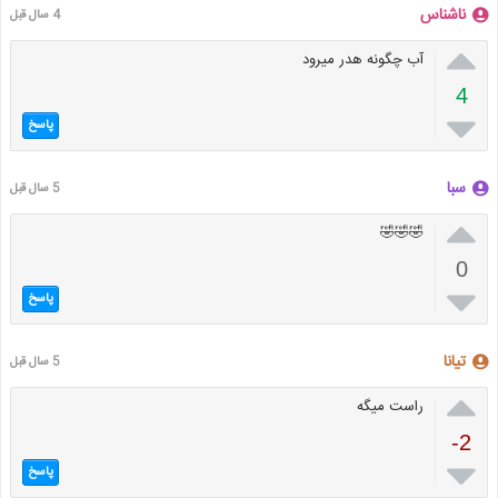
ناشناس
4 سال قبل

آب چگونه هدر میرود
4

پاسخ
سبا
5 سال قبل

🤣🤣🤣
0

پاسخ
تیانا
5 سال قبل

راست میگه
-2

پاسخ