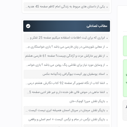
یکی از داستان های مربوط به زندگی امام کاظم صفحه 45 هدیه های آسمان چهارم
مطالب تصادفی
ابزاری که برای ثبت اطلاعات استفاده میکنیم صفحه 25 تفکر و سبک زندگی هفتم
از معانی شوربختی در زبان فارسی می باشد ؟ بازی خواستگاری جواب پاسخ
از نظر پیر خارکش عزت و آزادگی چیست؟ صفحه 61 فارسی هشتم
از وسایل مورد نیاز برای نقاشی رنگ روغن می باشد ؟ بازی خواستگاری جواب پاسخ
استاد یوسفیان پور کیست بیوگرافی زندگینامه عکس
انشا کتاب از نگاه تصویر گر صفحه 92 کتاب نگارش هشتم درس هشتم
انشا ماهی در حوض قالی طنز خنده دار و غیر طنز ادبی صفحه 55 نگارش نهم
بازیگر نقش میرزا کوچک خان
بازیگر نقش مرجان در سریال اسمان همیشه ابری نیست کیست بیوگرافی اسم اصلی واقعی
بازیگر نقش نرگس در سام و نرگس کیست + اسم اصلی و واقعی