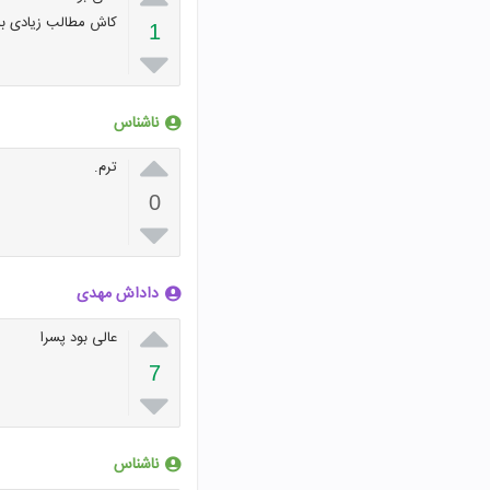
کاش مطالب زیادی بذ
1

ناشناس

ترم.
0

داداش مهدی

عالی بود پسرا
7

ناشناس