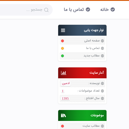
خانه
تماس با ما
نوار جهت یابی
صفحه اصلی
تماس با ما
مطالب جدید
آمار سایت
نویسنده
:
ادمین
تعداد موضواعات
:
1
سال افتتاح
:
1395
موضوعات
مطالب سایت