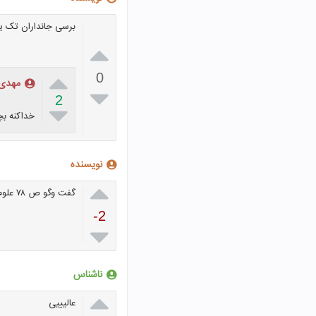
برسی جانداران تک یا


0
مهدی

2

خداکنه بچ
نویسنده

گفت وگو ص ۷۸ علوم ششم
-2

ناشناس

عالیییی