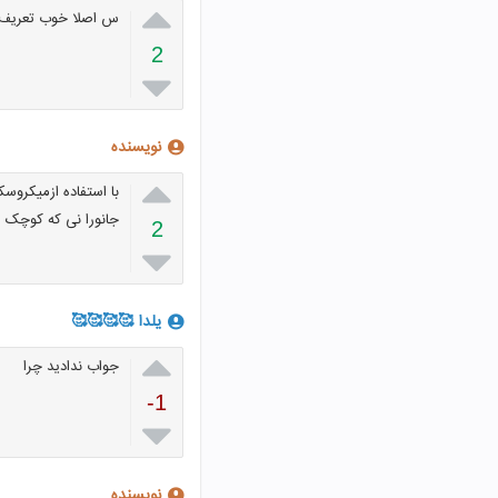

س اصلا خوب تعریف 
2

نویسنده

با استفاده ازمیکروسک
جانورا نی که کوچک هس
2

یلدا 🥰🥰🥰🥰

جواب ندادید چرا
-1

نویسنده