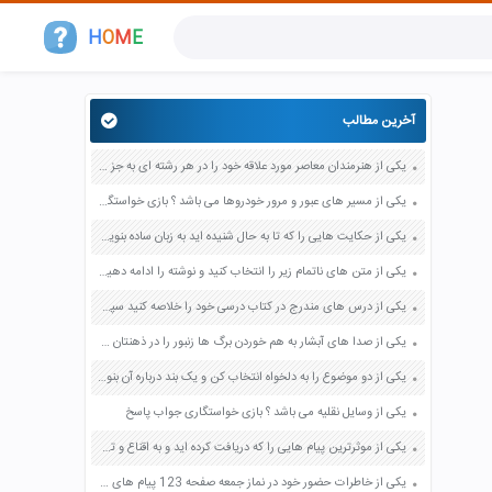
H
O
M
E
آخرین مطالب
یکی از هنرمندان معاصر مورد علاقه خود را در هر رشته ای به جز عکاسی صفحه 69 فرهنگ و هنر نهم
یکی از مسیر های عبور و مرور خودروها می باشد ؟ بازی خواستگاری جواب پاسخ
یکی از حکایت هایی را که تا به حال شنیده اید به زبان ساده بنویسید صفحه 97 نگارش ششم دبستان
یکی از متن های ناتمام زیر را انتخاب کنید و نوشته را ادامه دهید صفحه 73 و 74 کتاب نگارش فارسی پنجم دبستان
یکی از درس های مندرج در کتاب درسی خود را خلاصه کنید سپس متن خلاصه شده را با بهره گیری از روش های دسته بندی نمودار جدول نقشه مفهومی نشان دهید صفحه 118 نگارش یازدهم
یکی از صدا های آبشار به هم خوردن برگ ها زنبور را در ذهنتان مجسم کنید و درباره آن یک بند بنویسید صفحه 11 نگارش پنجم
یکی از دو موضوع را به دلخواه انتخاب کن و یک بند درباره آن بنویس صفحه 35 کتاب نگارش فارسی سوم
یکی از وسایل نقلیه می باشد ؟ بازی خواستگاری جواب پاسخ
یکی از موثرترین پیام هایی را که دریافت کرده اید و به اقناع و تغییری جدی در شما منجر شده است برسی کنید و علت این تاثیر گذاری قابل توجه را بنویسید صفحه 52 تفکر و سواد رسانه ای دهم
یکی از خاطرات حضور خود در نماز جمعه صفحه 123 پیام های آسمان هفتم