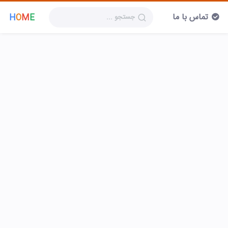
تماس با ما
H
O
M
E