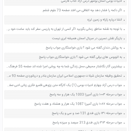
ادبیات بومی استان بوشهر درس آزاد کتاب فارسی
اگر دکمه را فشار دهد چه اتفاقی می افتد صفحه 73 علوم ششم
انشا درباره زلزله و زمین لرزه
با توجه به نقشه مناطق زمانی بگویید اگر کسی از تهران به پاریس سفر کند باید ساعت خود را جلو بکشد یا عقب چرا صفحه 11 مطالعات اجتماعی نهم
بازیگر نقش نسرین در سریال اسمان همیشه ابری نیست
به روکش دندان گفته می شود ؟ بازی خواستگاری جواب پاسخ
به اتوبوس های برقی گفته می شود ؟ بازی خواستگاری جواب پاسخ
بیشترین آثار نگاشتار محیطی محل زندگی شما به چه روشی اجرا شده اند صفحه 55 فرهنگ و هنر نهم
تحقیق وظیفه سازمان شیلات جمهوری اسلامی ایران سازمان بنادر و دریانوردی صفحه 93 مطالعات اجتماعی ششم
جواب درس آزاد چهارم ادبیات بومی (1) یک کارگاه متن پژوهی قلمرو فکری زبانی ادبی صفحه 32 و 33 فارسی دوازدهم
جواب مرحله ۱۰۰۳ بازی آمیرزا 1003 یک هزار و سه پاسخ
جواب مرحله ۱۰۸۷ بازی آمیرزا 1087 یک هزار و هشتاد و هفت پاسخ
جواب مرحله ۱۳۱ بازی فندق 131 صد و سی و یک پاسخ
جواب مرحله ۳۱۳ بازی فندق 313 سیصد و سیزده پاسخ