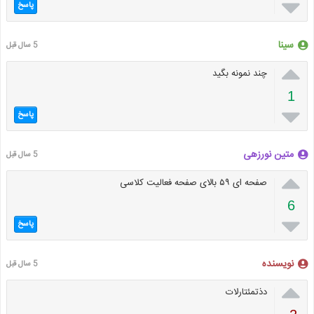

پاسخ
سینا
5 سال قبل

چند نمونه بگید
1

پاسخ
متین نورزهی
5 سال قبل

صفحه ای ۵۹ بالای صفحه فعالیت کلاسی
6

پاسخ
نویسنده
5 سال قبل

دذتمئتارلات