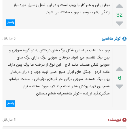

نجاری فن و هنر کار با چوب است و در این شغل وسایل مورد نیاز
زندگی بشر به وسیله چوب ساخته می شود.
32

پاسخ
کوثر هاشمی
5 سال قبل
چوب ها اغلب بر اساس شکل برگ های درختان به دو گروه سوزنی و
پهن برگ تقسیم می شوند درختان سوزنی برگ دارای برگ های

سوزنی شکل هستند مانند کاج …این نوع از درخت ها برگ پهن دارند
مانند گردو …جنگل های ایران منبع اصلی تهیه چوب و دارای درختان
6
پهن برگ هستند .سوزنی برگان ،در کارهای تزئیناتی ، ساخت مبلمانو

همچنین تهیه روکش ها و تخته چند لایه مورد استفاده قرار
میگیرندگرد اورنده =کوثر هاشمیپایه ششم دبستان
پاسخ
نویسنده
5 سال قبل