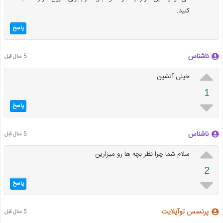
کنید.
پاسخ
ناشناس
5 سال قبل

خیلی آتشین
1

پاسخ
ناشناس
5 سال قبل

سلام شما چرا نظر بچه ها‌ رو میزارین
2

پاسخ
پرنسس توآیلایت
5 سال قبل