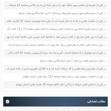
یکی از هنرمندان معاصر مورد علاقه خود را در هر رشته ای به جز عکاسی صفحه 69 فرهنگ و هنر نهم
یکی از مسیر های عبور و مرور خودروها می باشد ؟ بازی خواستگاری جواب پاسخ
یکی از حکایت هایی را که تا به حال شنیده اید به زبان ساده بنویسید صفحه 97 نگارش ششم دبستان
یکی از متن های ناتمام زیر را انتخاب کنید و نوشته را ادامه دهید صفحه 73 و 74 کتاب نگارش فارسی پنجم دبستان
یکی از درس های مندرج در کتاب درسی خود را خلاصه کنید سپس متن خلاصه شده را با بهره گیری از روش های دسته بندی نمودار جدول نقشه مفهومی نشان دهید صفحه 118 نگارش یازدهم
یکی از صدا های آبشار به هم خوردن برگ ها زنبور را در ذهنتان مجسم کنید و درباره آن یک بند بنویسید صفحه 11 نگارش پنجم
یکی از دو موضوع را به دلخواه انتخاب کن و یک بند درباره آن بنویس صفحه 35 کتاب نگارش فارسی سوم
یکی از وسایل نقلیه می باشد ؟ بازی خواستگاری جواب پاسخ
یکی از موثرترین پیام هایی را که دریافت کرده اید و به اقناع و تغییری جدی در شما منجر شده است برسی کنید و علت این تاثیر گذاری قابل توجه را بنویسید صفحه 52 تفکر و سواد رسانه ای دهم
یکی از خاطرات حضور خود در نماز جمعه صفحه 123 پیام های آسمان هفتم
یکی از داستان های مربوط به زندگی امام کاظم صفحه 45 هدیه های آسمان چهارم
مطالب تصادفی