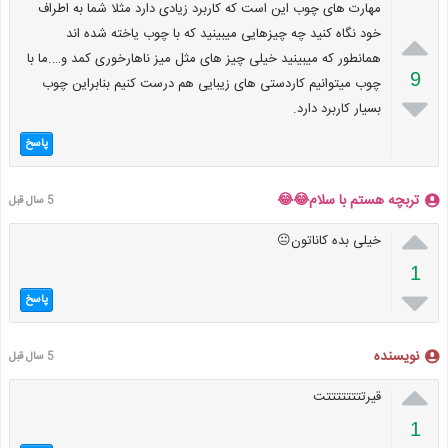
مهارت های چوب این است که کاربرد زیادی دارد مثلا شما به اطراف

خود نگاه کنید چه چیزهایی میبینید که با چوب یاخته شده اند
همانطور که میبینید خیلی چیز های مثل میز ناهارخوری کمد و….ما با
9
چوب میتوانیم کاردستی های زیبایی هم درست کنیم بنابراین چوب

بسیار کاربرد دارد.
پاسخ
تربچه هستم با سلام😂😂
5 سال قبل

خیلی بده کاناتون😐
1

پاسخ
نویسنده
5 سال قبل

قیرتتتتتتتتت
1