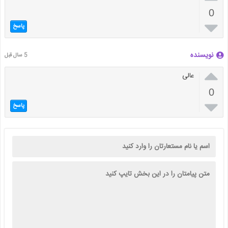
0

پاسخ
نویسنده
5 سال قبل

عالی
0

پاسخ