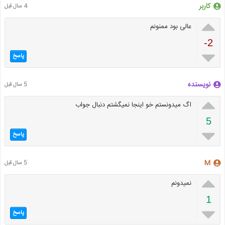
کاربر
4 سال قبل

عالی بود ممنونم
-2

پاسخ
نویسنده
5 سال قبل

اگ میدونستم خو اینجا نمیگشتم دنبال جواب
5

پاسخ
M
5 سال قبل

نمیدونم
1

پاسخ