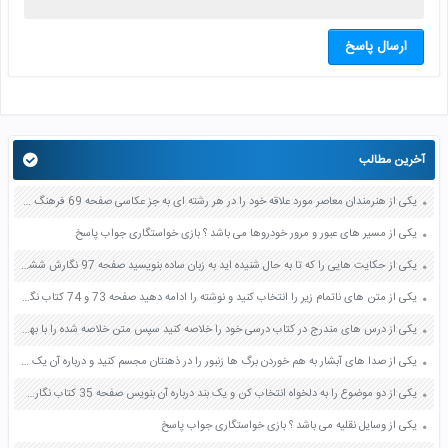
ارسال پاسخ
آخرین مطالب
یکی از هنرمندان معاصر مورد علاقه خود را در هر رشته ای به جز عکاسی صفحه 69 فرهنگ و هنر نهم
یکی از مسیر های عبور و مرور خودروها می باشد ؟ بازی خواستگاری جواب پاسخ
یکی از حکایت هایی را که تا به حال شنیده اید به زبان ساده بنویسید صفحه 97 نگارش ششم دبستان
یکی از متن های ناتمام زیر را انتخاب کنید و نوشته را ادامه دهید صفحه 73 و 74 کتاب نگارش فارسی پنجم دبستان
یکی از درس های مندرج در کتاب درسی خود را خلاصه کنید سپس متن خلاصه شده را با بهره گیری از روش های دسته بندی نمودار جدول نقشه مفهومی نشان دهید صفحه 118 نگارش یازدهم
یکی از صدا های آبشار به هم خوردن برگ ها زنبور را در ذهنتان مجسم کنید و درباره آن یک بند بنویسید صفحه 11 نگارش پنجم
یکی از دو موضوع را به دلخواه انتخاب کن و یک بند درباره آن بنویس صفحه 35 کتاب نگارش فارسی سوم
یکی از وسایل نقلیه می باشد ؟ بازی خواستگاری جواب پاسخ