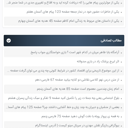
یکی از موثرترین پیام هایی را که دریافت کرده اید و به اقناع و تغییری جدی در شما منجر شده است برسی کنید و علت این تاثیر گذاری قابل توجه را بنویسید صفحه 52 تفکر و سواد رسانه ای دهم
یکی از خاطرات حضور خود در نماز جمعه صفحه 123 پیام های آسمان هفتم
یکی از داستان های مربوط به زندگی امام کاظم صفحه 45 هدیه های آسمان چهارم
مطالب تصادفی
آرامگاه بابا طاهر عریان در کدام شهر است ؟ بازی خواستگاری جواب پاسخ
اثر ایرج پزشک زاد در بازی جدولانه
از این موضوع تاریخی برای اقتصاد کشور در شرایط کنونی چه پندی می توان گرفت صفحه 84 مطالعات اجتماعی نهم
از متن درس نهم کلاسی نقاشی دو کنایه بیابید صفحه 67 فارسی دهم
امام زمان چندمین معصوم است صفحه 85 هدیه های آسمان پنجم
بلوغ اجتماعی یعنی چه جملات زیر را تکمیل کنید صفحه 9 تفکر و سبک زندگی پسران هشتم
بعضی از منشیان و دبیران به چند زبان و خط آشنایی داشتند چرا؟ صفحه 125 پیام های آسمان هفتم
به قصه ی پرواز روباه با دقت گوش دهید صفحه 75 فارسی پنجم
بیوگرافی بازیگر نقش مهدی در سریال مینو کیست | آدرس اینستاگرام