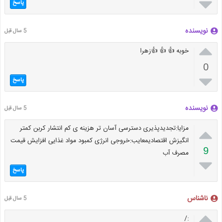

پاسخ
نویسنده
5 سال قبل

خوبه 👍 👍 👍زهرا
0

پاسخ
نویسنده
5 سال قبل

مزایا:تجدیدپذیری دسترسی آسان تر هزینه ی کم انتشار کربن کمتر
انگیزش اقتصادیمعایب:خروجی انرژی کمبود مواد غذایی افزایش قیمت
9
مصرف آب

پاسخ
ناشناس
5 سال قبل

:/