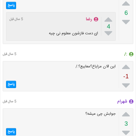

پاسخ
6


رضا
5 سال قبل
4

ای دمت فازشون معلوم نی چیه
:/
5 سال قبل

این الان مزایاع؟معایبع؟:/
-1

پاسخ
شهرام
5 سال قبل

جوابش چی میشه؟
3

پاسخ