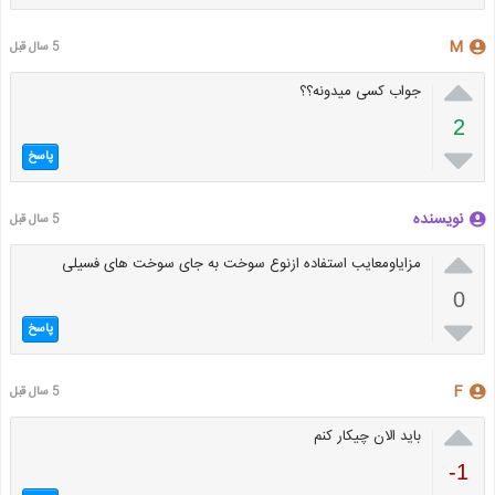
M
5 سال قبل

جواب کسی میدونه؟؟
2

پاسخ
نویسنده
5 سال قبل

مزایاومعایب استفاده ازنوع سوخت به جای سوخت های فسیلی
0

پاسخ
F
5 سال قبل

باید الان چیکار کنم
-1