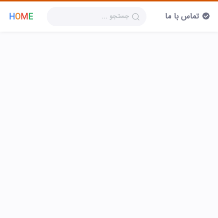
تماس با ما
H
O
M
E