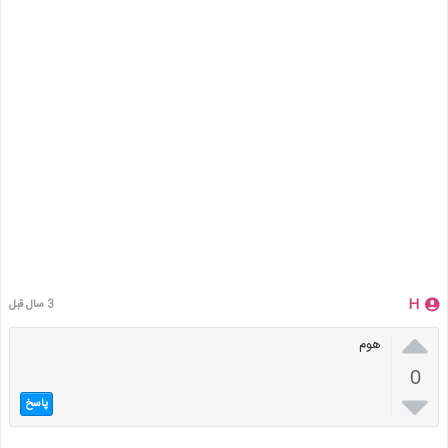
H
3 سال قبل

هوم
0

پاسخ