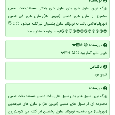
نویسنده
بزرگ ترین سلول های بدن سلول های یاختی هستند.بافت عصبی
مجموع از سلول های عصبی (نورون ها)وسلول های غیر عصبی
(نوروگیاها)می باشد به نوروگلیا سلول پشتیبان نیز گفته میشود 😊☺😇
😎😘😚😚😚😘😊😍😘😇😚😘اومید وارم خوشتون بیاد
نویسنده 😐🤌🏻💔
خیلی تاثیر گذار بود 😐😂🤌🏻💔
ناشناس
کیری بود
نویسنده
بزرگ ترین سلول های بدن سلول های بافت عصبی هستند.بافت عصبی
مجموعه ای از سلول های عسبی (نورون ها) و سلول های غیرعصبی
(نوروگلیا) می باشد.به نوروگلیا سلول پشتیبان نیز گفته می شود.نورون