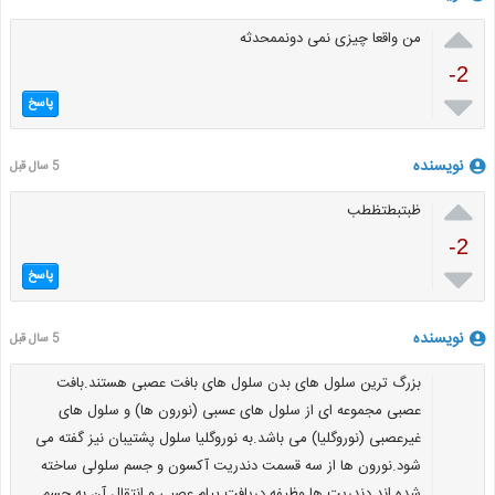

من واقعا چیزی نمی دونممحدثه
-2

پاسخ
نویسنده
5 سال قبل

ظبتبطتظطب
-2

پاسخ
نویسنده
5 سال قبل
بزرگ ترین سلول های بدن سلول های بافت عصبی هستند.بافت
عصبی مجموعه ای از سلول های عسبی (نورون ها) و سلول های
غیرعصبی (نوروگلیا) می باشد.به نوروگلیا سلول پشتیبان نیز گفته می
شود.نورون ها از سه قسمت دندریت آکسون و جسم سلولی ساخته
شده اند.دندریت ها وظیفه دریافت پیام عصبی و انتقال آن به جسم