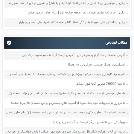
یکی از موثرترین پیام هایی را که دریافت کرده اید و به اقناع و تغییری جدی در شما منجر شده است برسی کنید و علت این تاثیر گذاری قابل توجه را بنویسید صفحه 52 تفکر و سواد رسانه ای دهم
یکی از خاطرات حضور خود در نماز جمعه صفحه 123 پیام های آسمان هفتم
یکی از داستان های مربوط به زندگی امام کاظم صفحه 45 هدیه های آسمان چهارم
مطالب تصادفی
آدرس صفحه اینستاگرام پرستو قربانی | آدرس اینستاگرام همسر سعید عزت‌اللهی
اپلیکیشن روبیکا چیست معرفی برنامه روبیکا
انجام چه کارهایی موجب میشود روزهای عید خوشحال باشیم صفحه 76 هدیه های آسمان ششم
با رتبه 20000 تجربی کجا قبول میشم
بادهای موسمی از سمت کدام اقیانوس ها به مشرق و جنوب شرقی آسیا می وزند صفحه 112 مطالعات اجتماعی هشتم
با مروری بر تجربیات خود چند نمونه از آسیب های جسمی و روانی خشم را نام ببرید صفحه 97 کتاب تفکر و سبک زندگی هفتم
به نظر شما چه کار های دیگری موجب جلب یاری خداوند می شود صفحه 31 پیام های آسمان هفتم
بیوگرافی علی هاشمی بازیگر کیست زندگینامه ویکی پدیا
پرنده ای که در هنگام شکار بال ها رو مثل چتر دور خود پهن میکند ؟ بازی خواستگاری جواب پاسخ