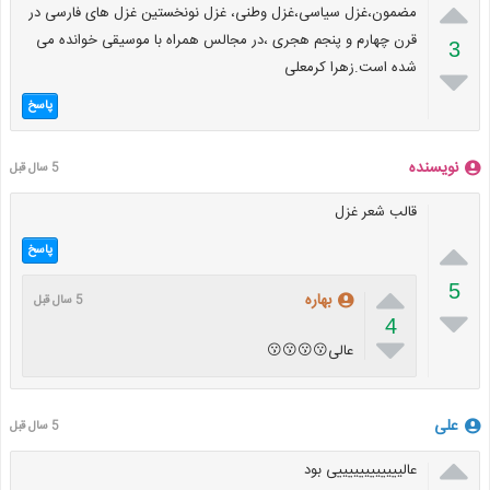

مضمون،غزل سیاسی،غزل وطنی، غزل نونخستین غزل های فارسی در
قرن چهارم و پنجم هجری ،در مجالس همراه با موسیقی خوانده می
3
شده است.زهرا کرمعلی

پاسخ
نویسنده
5 سال قبل
قالب شعر غزل

پاسخ

5
بهاره
5 سال قبل

4

عالی😗😗😗😗
علی
5 سال قبل

عالییییییییییییی بود