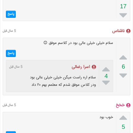
17

پاسخ
ناشناس
5 سال قبل
سلام خیلی خیلی عالی بود در کلاسم موفق 😊

پاسخ

6
اسرا رضائی
5 سال قبل

4
سلام اره راست میگن خیلی خیلی عالی بود

ودر کلاس موفق شدم که معلمم بهم ۲۰ داد
خخخ
5 سال قبل

خوب بود
5