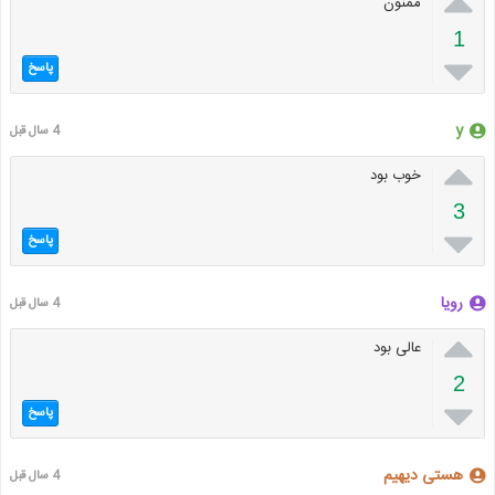

ممنون
1

پاسخ
y
4 سال قبل

خوب بود
3

پاسخ
رویا
4 سال قبل

عالی بود
2

پاسخ
هستی دیهیم
4 سال قبل