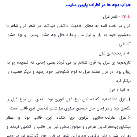
جواب بچه ها در نظرات پایین سایت
: شعر غزل
m.s
غزل در لغت نامه به معنای حدیث عاشقی میباشد .در شعر غزل شاعر با
معشوق خود به راز و نیاز می پردازد.حال چه عشق زمینی و چه عشق
آسمانی.
🔹 تاریخچه ی غزل
تاریخچه ی غزل به قرن ششم بر می گردد.یعنی زمانی که قصیده رو به
زوال بود .در قرن هفتم غزل به اوج شکوفایی خود رسید و دیگر قصیده را
برکنار کرد.
🔹 انواع غزل
1_غزل عاشقانه:بنا کننده این نوع غزل انوری بود.سعدی این نوع غزل را
تکمیل کرد و در زمان حال حسین منزوی نیز شاعر شاخص این قالب است.
2_غزل عارفانه:سنایی غزنوی برپا کننده این قالب بود و عطار
نیشابوری،فخرالدین عراقی و مولوی بلخی نیز این قالب را تکمیل کردند و
به آن رشد دادند. برترین چهره این شعر در قرن های گذشته نیز در عصر