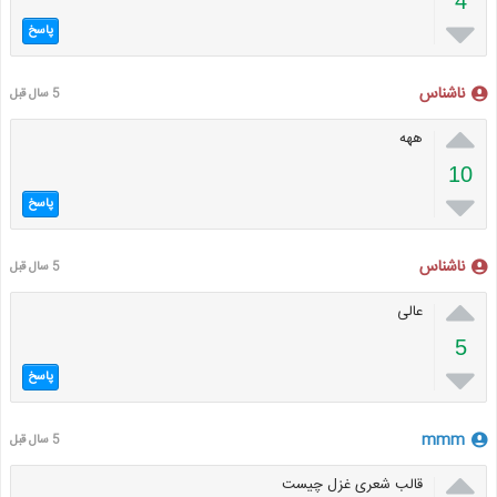
4

پاسخ
ناشناس
5 سال قبل

ههه
10

پاسخ
ناشناس
5 سال قبل

عالی
5

پاسخ
mmm
5 سال قبل

قالب شعری غزل چیست