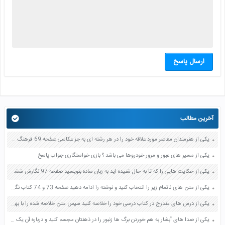
ارسال پاسخ
آخرین مطالب
یکی از هنرمندان معاصر مورد علاقه خود را در هر رشته ای به جز عکاسی صفحه 69 فرهنگ و هنر نهم
یکی از مسیر های عبور و مرور خودروها می باشد ؟ بازی خواستگاری جواب پاسخ
یکی از حکایت هایی را که تا به حال شنیده اید به زبان ساده بنویسید صفحه 97 نگارش ششم دبستان
یکی از متن های ناتمام زیر را انتخاب کنید و نوشته را ادامه دهید صفحه 73 و 74 کتاب نگارش فارسی پنجم دبستان
یکی از درس های مندرج در کتاب درسی خود را خلاصه کنید سپس متن خلاصه شده را با بهره گیری از روش های دسته بندی نمودار جدول نقشه مفهومی نشان دهید صفحه 118 نگارش یازدهم
یکی از صدا های آبشار به هم خوردن برگ ها زنبور را در ذهنتان مجسم کنید و درباره آن یک بند بنویسید صفحه 11 نگارش پنجم