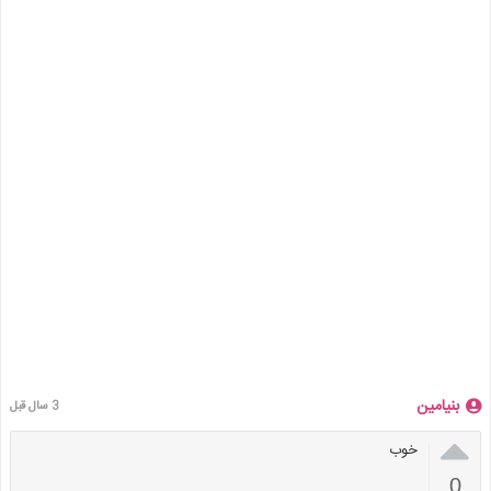
بنیامین
3 سال قبل

خوب
0