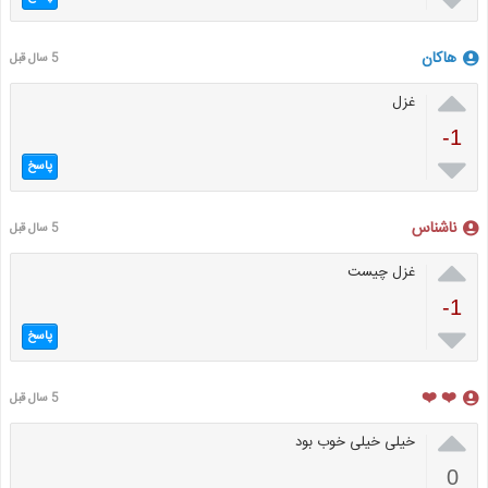
هاکان
5 سال قبل

غزل
-1

پاسخ
ناشناس
5 سال قبل

غزل چیست
-1

پاسخ
❤️ ❤️
5 سال قبل

خیلی خیلی خوب بود
0