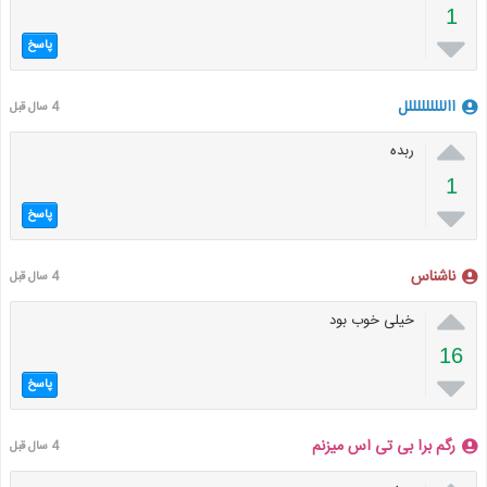
1

پاسخ
االللللللللل
4 سال قبل

ربده
1

پاسخ
ناشناس
4 سال قبل

خیلی خوب بود
16

پاسخ
رگم برا بی تی اس میزنم
4 سال قبل