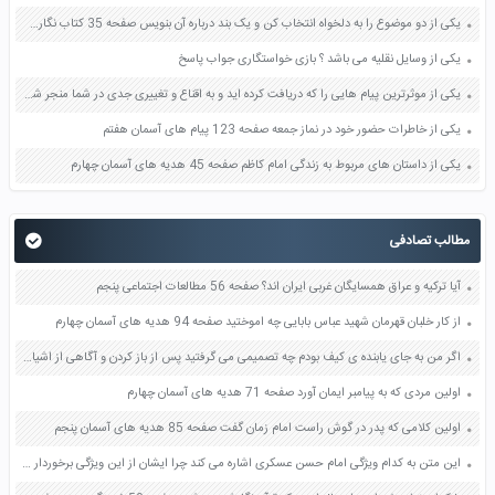
یکی از دو موضوع را به دلخواه انتخاب کن و یک بند درباره آن بنویس صفحه 35 کتاب نگارش فارسی سوم
یکی از وسایل نقلیه می باشد ؟ بازی خواستگاری جواب پاسخ
یکی از موثرترین پیام هایی را که دریافت کرده اید و به اقناع و تغییری جدی در شما منجر شده است برسی کنید و علت این تاثیر گذاری قابل توجه را بنویسید صفحه 52 تفکر و سواد رسانه ای دهم
یکی از خاطرات حضور خود در نماز جمعه صفحه 123 پیام های آسمان هفتم
یکی از داستان های مربوط به زندگی امام کاظم صفحه 45 هدیه های آسمان چهارم
مطالب تصادفی
آیا ترکیه و عراق همسایگان غربی ایران اند؟ صفحه 56 مطالعات اجتماعی پنجم
از کار خلبان قهرمان شهید عباس بابایی چه اموختید صفحه 94 هدیه های آسمان چهارم
اگر من به جای یابنده ی کیف بودم چه تصمیمی می گرفتید پس از باز کردن و آگاهی از اشیای داخل آن صفحه 22 تفکر و پژوهش ششم
اولین مردی که به پیامبر ایمان آورد صفحه 71 هدیه های آسمان چهارم
اولین کلامی که پدر در گوش راست امام زمان گفت صفحه 85 هدیه های آسمان پنجم
این متن به کدام ویژگی امام حسن عسکری اشاره می کند چرا ایشان از این ویژگی برخوردار بودند صفحه 78 هدیه های آسمان پنجم