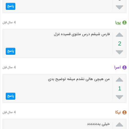

پاسخ
پویا
4 سال قبل

فارس شیشم درس مثنوی قسیده غزل
2

پاسخ
اسرا
4 سال قبل

من هیچی هالی نشدم میشه توضیح بدی
1

پاسخ
نیکا
4 سال قبل

خیلی بددددددد