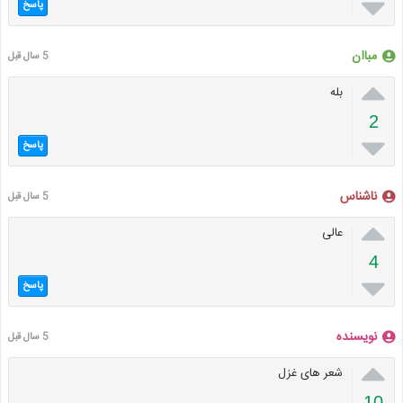

پاسخ
مباان
5 سال قبل

بله
2

پاسخ
ناشناس
5 سال قبل

عالی
4

پاسخ
نویسنده
5 سال قبل

شعر های غزل
10