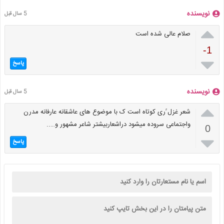
نویسنده
5 سال قبل

صلام عالی شده است
-1

پاسخ
نویسنده
5 سال قبل

شعر غزل ََری کوتاه است ک با موضوع های عاشقانه عارفانه مدرن
واجتماعی سروده میشود دراشعاربیشتر شاعر مشهور و…..
0

پاسخ