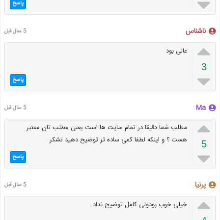

پاسخ
ناشناس
5 سال قبل

عالی بود
3

پاسخ
Ma
5 سال قبل

مطلب شما دقیقا در تمام سایت ها است یعنی مطلب تان معتبر
هست ؟ و اینکه لطفا کمی ساده تر توضیح دهید تشکر
5

پاسخ
پرنیا
5 سال قبل

خیلی خوب بودولی کامل توضیح نداد