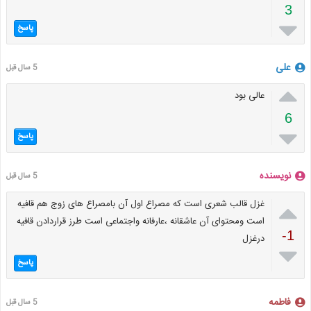
3

پاسخ
علی
5 سال قبل

عالی بود
6

پاسخ
نویسنده
5 سال قبل

غزل قالب شعری است که مصراع اول آن بامصراع های زوج هم قافیه
است ومحتوای آن عاشقانه ،عارفانه واجتماعی است طرز قراردادن قافیه
-1
درغزل

پاسخ
فاطمه
5 سال قبل