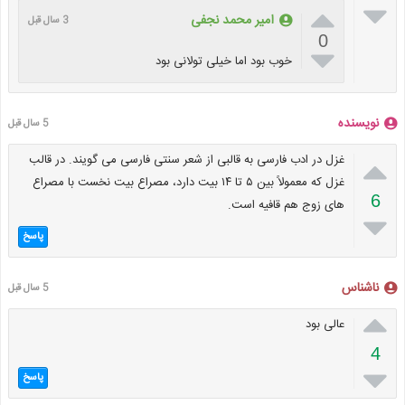


امیر محمد نجفی
3 سال قبل
0

خوب بود اما خیلی تولانی بود
نویسنده
5 سال قبل

غزل در ادب فارسی به قالبی از شعر سنتی فارسی می گویند. در قالب
غزل که معمولاً بین ۵ تا ۱۴ بیت دارد، مصراع بیت نخست با مصراع
6
های زوج هم قافیه است.

پاسخ
ناشناس
5 سال قبل

عالی بود
4

پاسخ