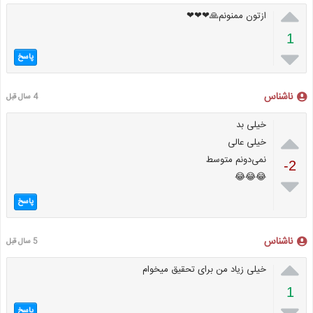

ازتون ممنونم🙏❤❤❤
1

پاسخ
ناشناس
4 سال قبل
خیلی بد

خیلی عالی
نمی‌دونم متوسط
-2
😂😂😂

پاسخ
ناشناس
5 سال قبل

خیلی زیاد من برای تحقیق میخوام
1

پاسخ