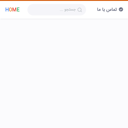
تماس با ما
H
O
M
E