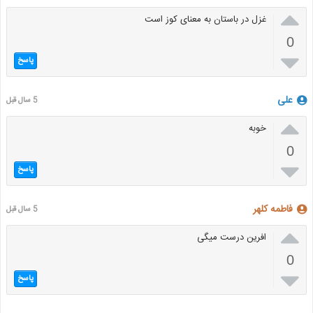

غزل در باستان به معنای کوز است
0

پاسخ
علی
5 سال قبل

خوبه
0

پاسخ
فاطمه کلهر
5 سال قبل

افرین درست میگی
0

پاسخ