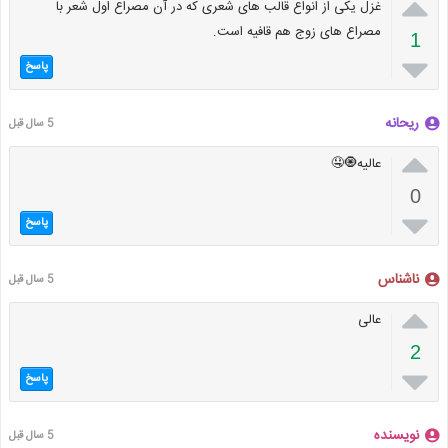

غزل یکی از انواع قالب های شعری که در آن مصراع اول شعر با
مصراع های زوج هم قافیه است.
1

پاسخ
ریحانه
5 سال قبل

عالیه🧿🤤
0

پاسخ
ناشناس
5 سال قبل

عالی
2

پاسخ
نویسنده
5 سال قبل