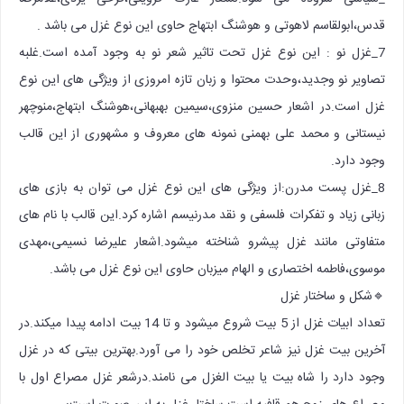
قدس،ابولقاسم لاهوتی و هوشنگ ابتهاج حاوی این نوع غزل می باشد .
7_غزل نو : این نوع غزل تحت تاثیر شعر نو به وجود آمده است.غلبه
تصاویر نو وجدید،وحدت محتوا و زبان تازه امروزی از ویژگی های این نوع
غزل است.در اشعار حسین منزوی،سیمین بهبهانی،هوشنگ ابتهاج،منوچهر
نیستانی و محمد علی بهمنی نمونه های معروف و مشهوری از این قالب
وجود دارد.
8_غزل پست مدرن:از ویژگی های این نوع غزل می توان به بازی های
زبانی زیاد و تفکرات فلسفی و نقد مدرنیسم اشاره کرد.این قالب با نام های
متفاوتی مانند غزل پیشرو شناخته میشود.اشعار علیرضا نسیمی،مهدی
موسوی،فاطمه اختصاری و الهام میزبان حاوی این نوع غزل می باشد.
🔹شکل و ساختار غزل
تعداد ابیات غزل از 5 بیت شروع میشود و تا 14 بیت ادامه پیدا میکند.در
آخرین بیت غزل نیز شاعر تخلص خود را می آورد.بهترین بیتی که در غزل
وجود دارد را شاه بیت یا بیت الغزل می نامند.درشعر غزل مصراع اول با