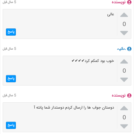
نویسنده
5 سال قبل

عالی
0

پاسخ
ہانیہ
5 سال قبل

خوب بود کمکم کرد✔✔✔✔
0

پاسخ
نویسنده
5 سال قبل

دوستان جواب ها را ارسال کردم دوستدار شما پانته آ
0

پاسخ