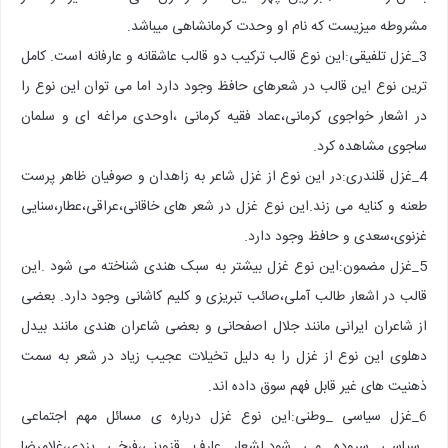
مشروطه میزیست که نام او وحدت کرمانشاهی میباشد.
3_غزل تلفیقی:این نوع قالب ترکیب دو قالب عاشقانه و عارفانه است. کامل
ترین نوع این قالب در شعرهای حافظ وجود دارد اما می توان این نوع را
در اشعار خواجوی کرمانی،عماد فقیه کرمانی ،اوحدی مراغه ای و سلمان
ساجوی مشاهده کرد.
4_غزل قلندری:در این نوع از غزل شاعر به زاهدان و صوفیان ظاهر پرست
طعنه و کنایه می زند.این نوع غزل در شعر های خاقانی،عراقی،عطار،سنایی
غزنوی،سعدی و حافظ وجود دارد.
5_غزل مضمون:این نوع غزل بیشتر به سبک هندی شناخته می شود .این
قالب در اشعار طالب آملی،صائب تبریزی و کلیم کاشانی وجود دارد. بعضی
از شاعران ایرانی مانند جلال اصفحانی و بعضی شاعران هندی مانند بیدل
دهلوی این نوع از غزل را به دلیل تخیلات عجیب زیاد در شعر به سمت
ذهنیت های غیر قابل فهم سوق داده اند.
6_غزل سیاسی _وطنی:این نوع غزل درباره ی مسائل مهم اجتماعی
_سیاسی سروده می شود.لشعار عارف قزوینی،فرخی یزدی،غلامرضا