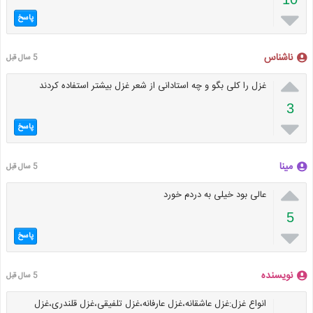

پاسخ
ناشناس
5 سال قبل

غزل را کلی بگو و چه استادانی از شعر غزل بیشتر استفاده کردند
3

پاسخ
مینا
5 سال قبل

عالی بود خیلی به دردم خورد
5

پاسخ
نویسنده
5 سال قبل
انواع غزل:غزل عاشقانه،غزل عارفانه،غزل تلفیقی،غزل قلندری،غزل