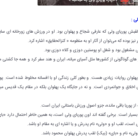
ی :
لقبش پوریای ولی که عارفی شجاع و پهلوان بود. او در ورزش های زورخانه ای ساب
یز بوده که می‌توان از آثار او به منظومه « کنزالحقایق» اشاره کرد.
ی مشغول بود و شغل او پوستین دوزی و کلاه دوزی بود.
 های گوناگونی از کشورها مثل آسیای میانه، ایران و هند سفر کرد و همه جا کشتی 
پهلوان روایات زیادی هست. و بطور کلی زندگی او با افسانه مخلوط شده است. پور
وی اخلاق و جوانمردی است. و نه در جایگاه یک پهلوان بلکه در مقام یک قدیس می
از پوریا باقی مانده، جزو اصول ورزش باستانی ایران است.
 بسیار است. برخی گفته اند اون پوربای ولی است، به همین خاطر احتمال دارد «با
ی است، لقب او و «ولی» نام پدرش و یا اشاره ای به مقام او باشد.
لی» نام و «بای» (بیک) لقب پدرش پهلوان محمود باشد.