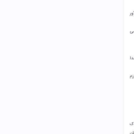
ور
می
دا
زم
 ک
ان