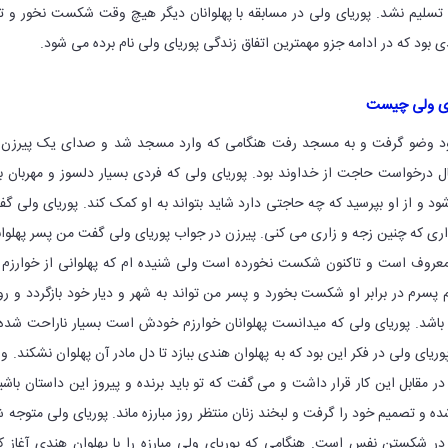
سلیم نشد. پوریای ولی در مسابقه با پهلوانان دیگر هیچ وقت شکست نخور و تن
ی بود که در ادامه جزو مهمترین اتفاق زندگی پوریای ولی نام برده می شود.
ای ولی چیست
ود وضو گرفت و به مسجد رفت هنگامی که وارد مسجد شد و صدای یک پیرزن ر
 درخواست حاجت از خداوند بود. پوریای ولی که فردی بسیار دلسوز و مهربان ب
د و از او بپرسید که چه حاجتی دارد شاید بتواند به او کمک کند. پوریای ولی گ
اری که چنین زجه و زاری می کنی. پیرزن در جواب پوریای ولی گفت من پسر پهلوا
 معروف است و تاکنون شکست نخورده است ولی شنیده ام که پهلوانی از خوارزم 
پسرم در برابر او شکست بخورد و پسر من تواند به شهر و دیار خود بازگردد و ر
باشد. پوریای ولی که میدانست پهلوانان خوارزم خودش است بسیار ناراحت شده
ریای ولی در فکر این بود که به پهلوان هندی ببازد تا دل مادر آن پهلوان نشکند. و
ر مقابل این کار قرار داشت و می گفت که تو باید برنده و پیروز این داستان باشی
ه و تصمیم خود را گرفت و لبخند زنان منتظر روز مبارزه ماند. پوریای ولی متوجه 
در شکستن نفس است. هنگامی که پوریای ولی مبارزه را با پهلوان هندی آغاز ک