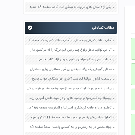
یکی از داستان های مربوط به زندگی امام کاظم صفحه 45 هدیه های آسمان چهارم
مطالب تصادفی
آداب معاشرت یعنی چه منظور از آداب معاشرت چیست صفحه 40 تفکر و سبک زندگی هشتم
آیا می توانید محل وقوع چند زمین لرزه بزرگ را که در کشور ما رخ داده است نام ببرید صفحه 89 آمادگی دفاعی نهم
ادبیات بومی استان خراسان رضوی درس آزاد کتاب فارسی
به طور گروهی یک برگه تبلیغاتی بروشور مسافرتی برای مسافران یکی از زیست بوم ها تهیه کنید صفحه 35 مطالعات اجتماعی نهم
پایتخت کشور اسپانیا کجاست ؟ بازی خواستگاری جواب پاسخ
پیامبر اکرم برای هدایت مردم بعد از خود چه برنامه ای طراحی کرده بود صفحه 38 پیام های آسمان هشتم
پیرمراد چه کسی بود و توضیه های او در مورد دانش آموزان رزمنده آن زمان چه بوده است صفحه 33 آمادگی دفاعی دهم
تحقیق درباره جاذبه گردشگری استرالیا و اقیانوسیه صفحه 166 مطالعات اجتماعی هشتم
تحلیل فیلم پیش به سوی عصر رسانه ها صفحه 11 تفکر و سواد رسانه ای دهم
جهاد دفاعی در چه زمانی و بر چه کسانی واجب است؟ صفحه 140 پیام های آسمان نهم