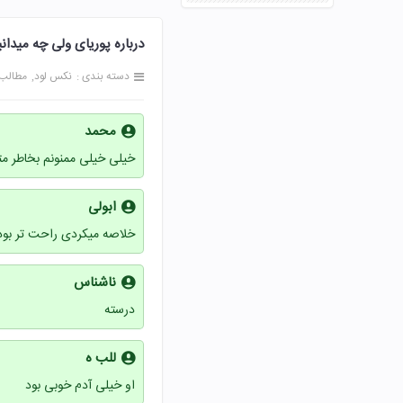
درباره پوریای ولی چه میدانید مهمت
دسته بندی :
نکس لود
مطالب
محمد
خیلی خیلی ممنونم بخاطر م
ابولی
خلاصه میکردی راحت تر بود
ناشناس
درسته
للب ه
او خیلی آدم خوبی بود