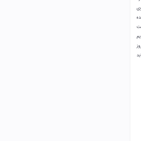
وی
ده
ست
یم
وز
بد