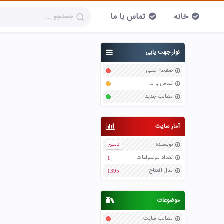
خانه
تماس با ما
نوار جهت یابی
صفحه اصلی
تماس با ما
مطالب جدید
آمار سایت
نویسنده
:
ادمین
تعداد موضواعات
:
1
سال افتتاح
:
1395
موضوعات
مطالب سایت