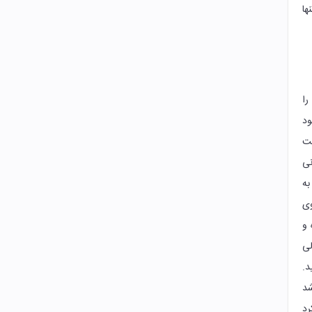
ها
ا
ود
فت
نی
به
وی
 و
لی
د.
شد
رد