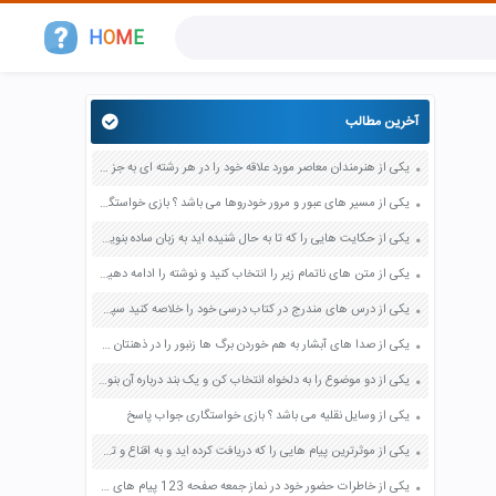
H
O
M
E
آخرین مطالب
یکی از هنرمندان معاصر مورد علاقه خود را در هر رشته ای به جز عکاسی صفحه 69 فرهنگ و هنر نهم
یکی از مسیر های عبور و مرور خودروها می باشد ؟ بازی خواستگاری جواب پاسخ
یکی از حکایت هایی را که تا به حال شنیده اید به زبان ساده بنویسید صفحه 97 نگارش ششم دبستان
یکی از متن های ناتمام زیر را انتخاب کنید و نوشته را ادامه دهید صفحه 73 و 74 کتاب نگارش فارسی پنجم دبستان
یکی از درس های مندرج در کتاب درسی خود را خلاصه کنید سپس متن خلاصه شده را با بهره گیری از روش های دسته بندی نمودار جدول نقشه مفهومی نشان دهید صفحه 118 نگارش یازدهم
یکی از صدا های آبشار به هم خوردن برگ ها زنبور را در ذهنتان مجسم کنید و درباره آن یک بند بنویسید صفحه 11 نگارش پنجم
یکی از دو موضوع را به دلخواه انتخاب کن و یک بند درباره آن بنویس صفحه 35 کتاب نگارش فارسی سوم
یکی از وسایل نقلیه می باشد ؟ بازی خواستگاری جواب پاسخ
یکی از موثرترین پیام هایی را که دریافت کرده اید و به اقناع و تغییری جدی در شما منجر شده است برسی کنید و علت این تاثیر گذاری قابل توجه را بنویسید صفحه 52 تفکر و سواد رسانه ای دهم
یکی از خاطرات حضور خود در نماز جمعه صفحه 123 پیام های آسمان هفتم