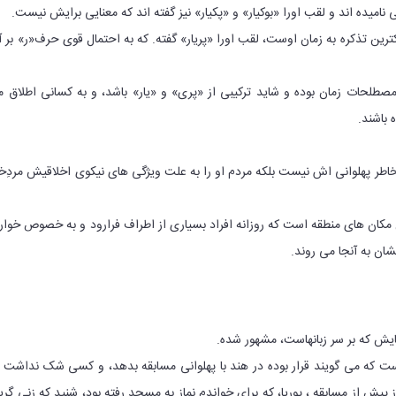
 نامیده اند و لقب اورا «بوکیار» و «پکیار» نیز گفته اند که معنایی برایش نیست.
ین تذکره به زمان اوست، لقب اورا «پریار» گفته. که به احتمال قوی حرف«ر» بر آ
مصطلحات زمان بوده و شاید ترکیبی از «پری» و «یار» باشد، و به کسانی اطلاق 
 باشند.
بخاطر پهلوانی اش نیست بلکه مردم او را به علت ویژگی های نیکوی اخلاقیش مردِخ
ین مکان های منطقه است که روزانه افراد بسیاری از اطراف فرارود و به خصوص خوار
یشان به آنجا می روند.
یش که بر سر زبانهاست، مشهور شده.
ست که می گویند قرار بوده در هند با پهلوانی مسابقه بدهد، و کسی شک نداشت
ز پیش از مسابقه ، پوریا، که برای خواندم نماز به مسجد رفته بود، شنید که زنی گری