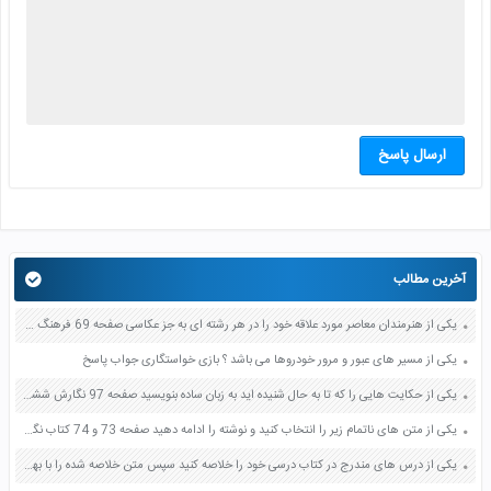
ارسال پاسخ
آخرین مطالب
یکی از هنرمندان معاصر مورد علاقه خود را در هر رشته ای به جز عکاسی صفحه 69 فرهنگ و هنر نهم
یکی از مسیر های عبور و مرور خودروها می باشد ؟ بازی خواستگاری جواب پاسخ
یکی از حکایت هایی را که تا به حال شنیده اید به زبان ساده بنویسید صفحه 97 نگارش ششم دبستان
یکی از متن های ناتمام زیر را انتخاب کنید و نوشته را ادامه دهید صفحه 73 و 74 کتاب نگارش فارسی پنجم دبستان
یکی از درس های مندرج در کتاب درسی خود را خلاصه کنید سپس متن خلاصه شده را با بهره گیری از روش های دسته بندی نمودار جدول نقشه مفهومی نشان دهید صفحه 118 نگارش یازدهم