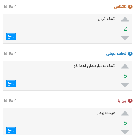
ناشناس
4 سال قبل

کمک کردن
2

پاسخ
فاطمه نجفی
4 سال قبل

کمک به نیازمندان اهدا خون
5

پاسخ
پی پا
4 سال قبل

عیادت بیمار
5

پاسخ