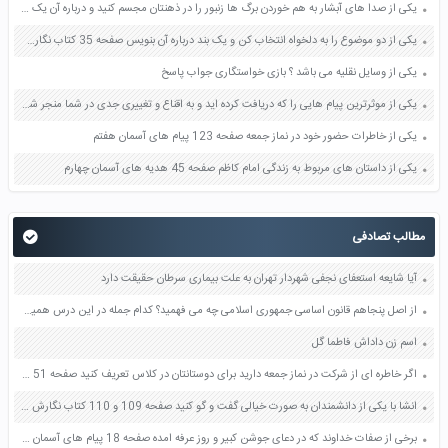
یکی از صدا های آبشار به هم خوردن برگ ها زنبور را در ذهنتان مجسم کنید و درباره آن یک بند بنویسید صفحه 11 نگارش پنجم
یکی از دو موضوع را به دلخواه انتخاب کن و یک بند درباره آن بنویس صفحه 35 کتاب نگارش فارسی سوم
یکی از وسایل نقلیه می باشد ؟ بازی خواستگاری جواب پاسخ
یکی از موثرترین پیام هایی را که دریافت کرده اید و به اقناع و تغییری جدی در شما منجر شده است برسی کنید و علت این تاثیر گذاری قابل توجه را بنویسید صفحه 52 تفکر و سواد رسانه ای دهم
یکی از خاطرات حضور خود در نماز جمعه صفحه 123 پیام های آسمان هفتم
یکی از داستان های مربوط به زندگی امام کاظم صفحه 45 هدیه های آسمان چهارم
مطالب تصادفی
آیا شایعه استعفای نجفی شهردار تهران به علت بیماری سرطان حقیقت دارد
از اصل پنجاهم قانون اساسی جمهوری اسلامی چه می فهمید؟ کدام جمله در این درس همین مطلب را می گوید؟ صفحه 71 مطالعات اجتماعی هفتم
اسم زن داداش فاطما گل
اگر خاطره ای از شرکت در نماز جمعه دارید برای دوستانتان در کلاس تعریف کنید صفحه 51 هدیه های آسمان پنجم
انشا با یکی از دانشمندان به صورت خیالی گفت و گو کنید صفحه 109 و 110 کتاب نگارش فارسی چهارم
برخی از صفات خداوند که در دعای جوشن کبیر و روز عرفه امده صفحه 18 پیام های آسمان نهم