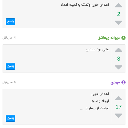

اهدای خون ‌‌وکمک به‌‌کمیته ‌امداد
2

پاسخ
دیوانه ‌ی‌عاشق
4 سال قبل

عالی بود ممنون
3

پاسخ
مهدی
4 سال قبل

اهدای خون
ایجاد وصلح
17
عیادت از بیمار و.....

پاسخ