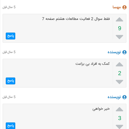
مهسا
5 سال قبل

فقط سوال 2 فعالیت مطالعات هشتم صفحه 7
9

پاسخ
نویسنده
5 سال قبل

کمک به افراد بی بزاعت
2

پاسخ
نویسنده
5 سال قبل

خیر خواهی
3

پاسخ