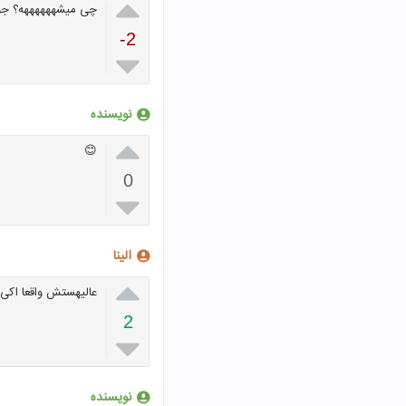

چی میشههههههه؟ جو
-2

نویسنده

😊
0

الینا

عالیهستش واقعا اکی 
2

نویسنده