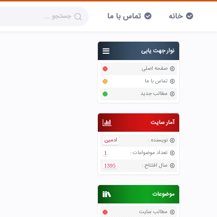
خانه
تماس با ما
نوار جهت یابی
صفحه اصلی
تماس با ما
مطالب جدید
آمار سایت
نویسنده
:
ادمین
تعداد موضواعات
:
1
سال افتتاح
:
1395
موضوعات
مطالب سایت