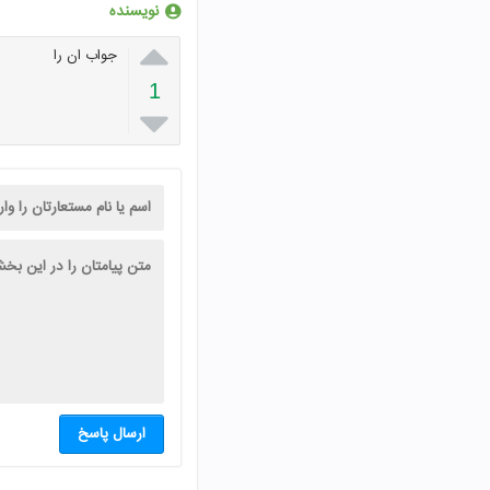
نویسنده

جواب ان را
1

ارسال پاسخ