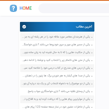
H
O
M
E
آخرین مطالب
یکی از هنرمندان معاصر مورد علاقه خود را در هر رشته ای به جز عکاسی صفحه 69 فرهنگ و هنر نهم
یکی از مسیر های عبور و مرور خودروها می باشد ؟ بازی خواستگاری جواب پاسخ
یکی از حکایت هایی را که تا به حال شنیده اید به زبان ساده بنویسید صفحه 97 نگارش ششم دبستان
یکی از متن های ناتمام زیر را انتخاب کنید و نوشته را ادامه دهید صفحه 73 و 74 کتاب نگارش فارسی پنجم دبستان
یکی از درس های مندرج در کتاب درسی خود را خلاصه کنید سپس متن خلاصه شده را با بهره گیری از روش های دسته بندی نمودار جدول نقشه مفهومی نشان دهید صفحه 118 نگارش یازدهم
یکی از صدا های آبشار به هم خوردن برگ ها زنبور را در ذهنتان مجسم کنید و درباره آن یک بند بنویسید صفحه 11 نگارش پنجم
یکی از دو موضوع را به دلخواه انتخاب کن و یک بند درباره آن بنویس صفحه 35 کتاب نگارش فارسی سوم
یکی از وسایل نقلیه می باشد ؟ بازی خواستگاری جواب پاسخ
یکی از موثرترین پیام هایی را که دریافت کرده اید و به اقناع و تغییری جدی در شما منجر شده است برسی کنید و علت این تاثیر گذاری قابل توجه را بنویسید صفحه 52 تفکر و سواد رسانه ای دهم
یکی از خاطرات حضور خود در نماز جمعه صفحه 123 پیام های آسمان هفتم