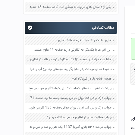
یکی از داستان های مربوط به زندگی امام کاظم صفحه 45 هدیه های آسمان چهارم
مطالب تصادفی
اندی ساعت چند مرد + فیلم تصادف اندی
این اتم ها با یکدیگر چه تفاوتی دارند صفحه 25 علوم هشتم
انشا هدف زندگی صفحه 81 کتاب نگارش نهم در قالب نوشتاری درس ششم
با توجه به توضیحات پدر سارا بگویید عربستان چه نوع آب و هوایی دارد؟ صفحه 83 مطالعات اجتماعی پنجم
هزینه اضافه بار در فرودگاه امام
پایتخت کشور ازبکستان کجاست ؟ بازی خواستگاری جواب پاسخ
جواب درک و دریافت روان خوانی پیرمرد چشم ما بود صفحه 71 فارسی دهم
جواب درک و دریافت آذرباد روان خوانی صفحه 156 فارسی یازدهم
……
جواب فعالیت های نوشتاری فارسی هشتم درس 7
ای
ات
جواب مرحله ۱۱۳۷ بازی آمیرزا 1137 یک هزار و صد و سی و هفت پاسخ