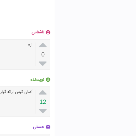
ناشناس

اره
0

نویسنده

آسان کردن ارائه گزا
12

هستی