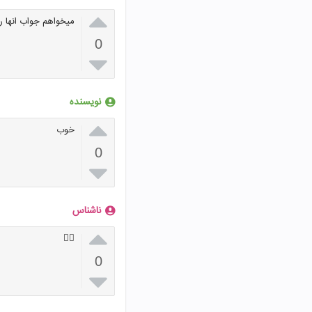

میخواهم جواب انها را
0

نویسنده

خوب
0

ناشناس

👍🏻
0
