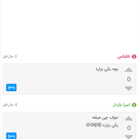
ناشناس
3 سال قبل

بچه یکی بزاره
0

پاسخ
اسرا بازدار
4 سال قبل

جواب چی میشه
یکی بزاره 🤯🤯😰😰
0

پاسخ