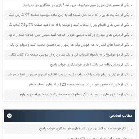
یکی از مسیر های عبور و مرور خودروها می باشد ؟ بازی خواستگاری جواب پاسخ
یکی از حکایت هایی را که تا به حال شنیده اید به زبان ساده بنویسید صفحه 97 نگارش ششم دبستان
یکی از متن های ناتمام زیر را انتخاب کنید و نوشته را ادامه دهید صفحه 73 و 74 کتاب نگارش فارسی پنجم دبستان
یکی از درس های مندرج در کتاب درسی خود را خلاصه کنید سپس متن خلاصه شده را با بهره گیری از روش های دسته بندی نمودار جدول نقشه مفهومی نشان دهید صفحه 118 نگارش یازدهم
یکی از صدا های آبشار به هم خوردن برگ ها زنبور را در ذهنتان مجسم کنید و درباره آن یک بند بنویسید صفحه 11 نگارش پنجم
یکی از دو موضوع را به دلخواه انتخاب کن و یک بند درباره آن بنویس صفحه 35 کتاب نگارش فارسی سوم
یکی از وسایل نقلیه می باشد ؟ بازی خواستگاری جواب پاسخ
یکی از موثرترین پیام هایی را که دریافت کرده اید و به اقناع و تغییری جدی در شما منجر شده است برسی کنید و علت این تاثیر گذاری قابل توجه را بنویسید صفحه 52 تفکر و سواد رسانه ای دهم
یکی از خاطرات حضور خود در نماز جمعه صفحه 123 پیام های آسمان هفتم
یکی از داستان های مربوط به زندگی امام کاظم صفحه 45 هدیه های آسمان چهارم
مطالب تصادفی
از آثار خواجه عبداله انصاری می باشد ؟ بازی خواستگاری جواب پاسخ
ادبیات بومی استان یزد درس آزاد کتاب فارسی