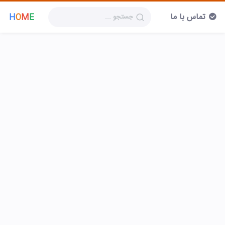
تماس با ما
H
O
M
E