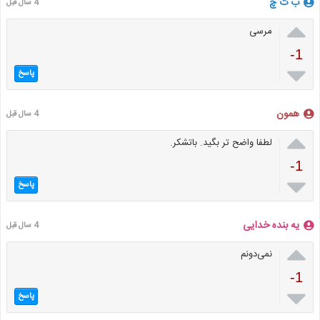
ب ت چ
4 سال قبل

مرسی
-1

پاسخ
همون
4 سال قبل

لطفا واضح تر بگید. باتشکر.
-1

پاسخ
یه بنده خدایی
4 سال قبل

نمی‌دونم
-1

پاسخ