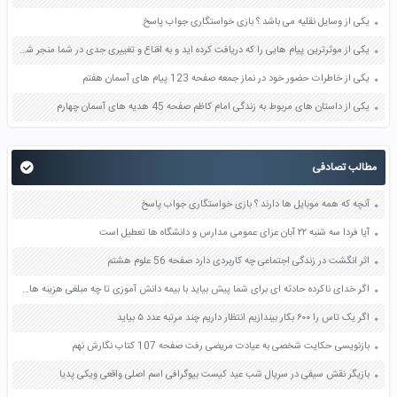
یکی از وسایل نقلیه می باشد ؟ بازی خواستگاری جواب پاسخ
یکی از موثرترین پیام هایی را که دریافت کرده اید و به اقناع و تغییری جدی در شما منجر شده است برسی کنید و علت این تاثیر گذاری قابل توجه را بنویسید صفحه 52 تفکر و سواد رسانه ای دهم
یکی از خاطرات حضور خود در نماز جمعه صفحه 123 پیام های آسمان هفتم
یکی از داستان های مربوط به زندگی امام کاظم صفحه 45 هدیه های آسمان چهارم
مطالب تصادفی
آنچه که همه موبایل ها دارند ؟ بازی خواستگاری جواب پاسخ
آیا فردا سه شنبه ۲۲ آبان عزای عمومی مدارس و دانشگاه ها تعطیل است
اثر انگشت در زندگی اجتماعی چه کاربردی دارد صفحه 56 علوم هشتم
اگر خدای ناکرده حادثه ای برای شما پیش بیاید با بیمه دانش آموزی تا چه مبلغی هزینه های درمان را پرداخت می کنند صفحه 26 مطالعات اجتماعی هفتم
اگر یک تاس را ۶۰۰ بکار بیندازیم انتظار داریم چند مرتبه عدد ۵ بیاید
بازنویسی حکایت شخصی به عیادت مریضی رفت صفحه 107 کتاب نگارش نهم
بازیگر نقش سیفی در سریال شب عید کیست بیوگرافی اسم اصلی واقعی ویکی پدیا