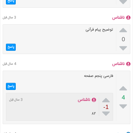

پاسخ
ناشناس
3 سال قبل

توضیح پیام قرآنی
0

پاسخ
ناشناس
4 سال قبل
فارسی پنجم صفحه

پاسخ

4
ناشناس
3 سال قبل

-1

۸۲