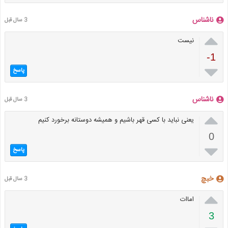
ناشناس
3 سال قبل

نیست
-1

پاسخ
ناشناس
3 سال قبل

یعنی نباید با کسی قهر باشیم و همیشه دوستانه برخورد کنیم
0

پاسخ
خبچ
3 سال قبل

اماات
3