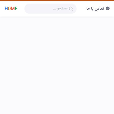
تماس با ما
H
O
M
E