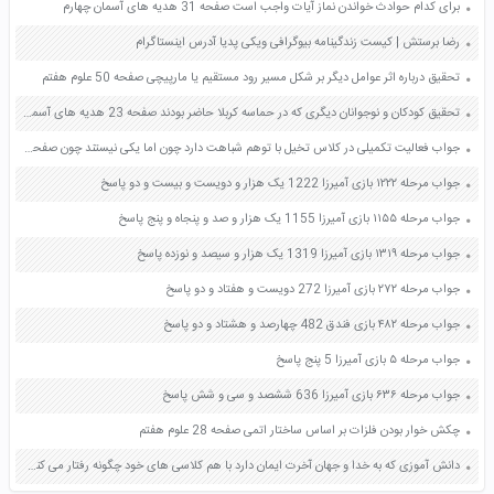
برای کدام حوادث خواندن نماز آیات واجب است صفحه 31 هدیه های آسمان چهارم
رضا برستش | کیست زندگینامه بیوگرافی ویکی پدیا آدرس اینستاگرام
تحقیق درباره اثر عوامل دیگر بر شکل مسیر رود مستقیم یا مارپیچی صفحه 50 علوم هفتم
تحقیق کودکان و نوجوانان دیگری که در حماسه کربلا حاضر بودند صفحه 23 هدیه های آسمان ششم
جواب فعالیت تکمیلی در کلاس تخیل با توهم شباهت دارد چون اما یکی نیستند چون صفحه 125 کتاب تفکر و سبک زندگی هشتم
جواب مرحله ۱۲۲۲ بازی آمیرزا 1222 یک هزار و دویست و بیست و دو پاسخ
جواب مرحله ۱۱۵۵ بازی آمیرزا 1155 یک هزار و صد و پنجاه و پنج پاسخ
جواب مرحله ۱۳۱۹ بازی آمیرزا 1319 یک هزار و سیصد و نوزده پاسخ
جواب مرحله ۲۷۲ بازی آمیرزا 272 دویست و هفتاد و دو پاسخ
جواب مرحله ۴۸۲ بازی فندق 482 چهارصد و هشتاد و دو پاسخ
جواب مرحله ۵ بازی آمیرزا 5 پنج پاسخ
جواب مرحله ۶۳۶ بازی آمیرزا 636 ششصد و سی و شش پاسخ
چکش خوار بودن فلزات بر اساس ساختار اتمی صفحه 28 علوم هفتم
دانش آموزی که به خدا و جهان آخرت ایمان دارد با هم کلاسی های خود چگونه رفتار می کند صفحه 55 هدیه های آسمان ششم