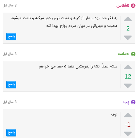
ناشناس
3 سال قبل

به فکر خدا بودن مارا از کینه و نفرت ترس دور میکنه و باعث میشود
محبت و مهربانی در میان مردم رواج پیدا کنه
2

پاسخ
حماسه
3 سال قبل

سلام لطفاً انشا را بفرستین فقط ۵ خط می خواهم
12

پاسخ
پب
3 سال قبل

‌اوف
-1

پاسخ