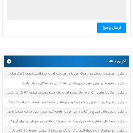
ارسال پاسخ
آخرین مطالب
یکی از هنرمندان معاصر مورد علاقه خود را در هر رشته ای به جز عکاسی صفحه 69 فرهنگ و هنر نهم
یکی از مسیر های عبور و مرور خودروها می باشد ؟ بازی خواستگاری جواب پاسخ
یکی از حکایت هایی را که تا به حال شنیده اید به زبان ساده بنویسید صفحه 97 نگارش ششم دبستان
یکی از متن های ناتمام زیر را انتخاب کنید و نوشته را ادامه دهید صفحه 73 و 74 کتاب نگارش فارسی پنجم دبستان
یکی از درس های مندرج در کتاب درسی خود را خلاصه کنید سپس متن خلاصه شده را با بهره گیری از روش های دسته بندی نمودار جدول نقشه مفهومی نشان دهید صفحه 118 نگارش یازدهم
یکی از صدا های آبشار به هم خوردن برگ ها زنبور را در ذهنتان مجسم کنید و درباره آن یک بند بنویسید صفحه 11 نگارش پنجم
یکی از دو موضوع را به دلخواه انتخاب کن و یک بند درباره آن بنویس صفحه 35 کتاب نگارش فارسی سوم