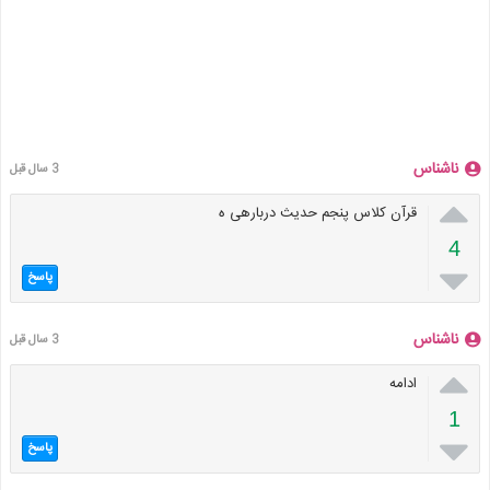
ناشناس
3 سال قبل

قرآن کلاس پنجم حدیث دربارهی ه
4

پاسخ
ناشناس
3 سال قبل

ادامه
1

پاسخ