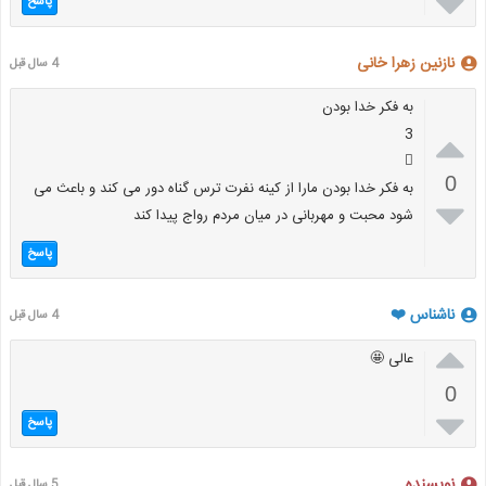

پاسخ
نازنین زهرا خانی
4 سال قبل
به فکر خدا بودن
3


0
به فکر خدا بودن مارا از کینه نفرت ترس گناه دور می کند و باعث می

شود محبت و مهربانی در میان مردم رواج پیدا کند
پاسخ
ناشناس ❤️
4 سال قبل

عالی 🤩
0

پاسخ
نویسنده
5 سال قبل