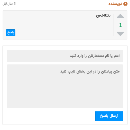
نویسنده
5 سال قبل

نکتااخحح
1

پاسخ
ارسال پاسخ