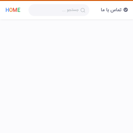
تماس با ما
H
O
M
E