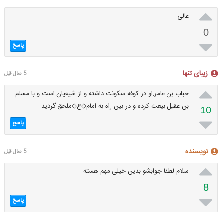

عالی
0

پاسخ
زیبای تنها
5 سال قبل

حباب بن عامر:او در کوفه سکونت داشته و از شیعیان است و با مسلم
بن عقیل بیعت کرده و در بین راه به امام◇ع◇ملحق گردید.
10

پاسخ
نویسنده
5 سال قبل

سلام لطفا جوابشو بدین خیلی مهم هسته
8

پاسخ