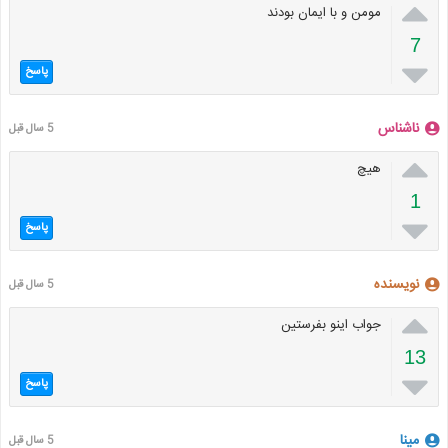

مومن و با ایمان بودند
7

پاسخ
ناشناس
5 سال قبل

هیچ
1

پاسخ
نویسنده
5 سال قبل

جواب اینو بفرستین
13

پاسخ
مینا
5 سال قبل