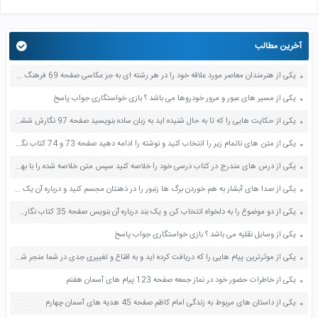
آخرین مطالب
یکی از هنرمندان معاصر مورد علاقه خود را در هر رشته ای به جز عکاسی صفحه 69 فرهنگ و هنر نهم
یکی از مسیر های عبور و مرور خودروها می باشد ؟ بازی خواستگاری جواب پاسخ
یکی از حکایت هایی را که تا به حال شنیده اید به زبان ساده بنویسید صفحه 97 نگارش ششم دبستان
یکی از متن های ناتمام زیر را انتخاب کنید و نوشته را ادامه دهید صفحه 73 و 74 کتاب نگارش فارسی پنجم دبستان
یکی از درس های مندرج در کتاب درسی خود را خلاصه کنید سپس متن خلاصه شده را با بهره گیری از روش های دسته بندی نمودار جدول نقشه مفهومی نشان دهید صفحه 118 نگارش یازدهم
یکی از صدا های آبشار به هم خوردن برگ ها زنبور را در ذهنتان مجسم کنید و درباره آن یک بند بنویسید صفحه 11 نگارش پنجم
یکی از دو موضوع را به دلخواه انتخاب کن و یک بند درباره آن بنویس صفحه 35 کتاب نگارش فارسی سوم
یکی از وسایل نقلیه می باشد ؟ بازی خواستگاری جواب پاسخ
یکی از موثرترین پیام هایی را که دریافت کرده اید و به اقناع و تغییری جدی در شما منجر شده است برسی کنید و علت این تاثیر گذاری قابل توجه را بنویسید صفحه 52 تفکر و سواد رسانه ای دهم
یکی از خاطرات حضور خود در نماز جمعه صفحه 123 پیام های آسمان هفتم
یکی از داستان های مربوط به زندگی امام کاظم صفحه 45 هدیه های آسمان چهارم