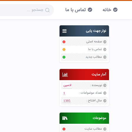
خانه
تماس با ما
نوار جهت یابی
صفحه اصلی
تماس با ما
مطالب جدید
آمار سایت
نویسنده
:
ادمین
تعداد موضواعات
:
1
سال افتتاح
:
1395
موضوعات
مطالب سایت