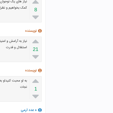

نیاز های یک نوجوان 
کمک بخواهیم و نظرات
8

نویسنده

نیاز به آرامش و امنیت
استقلال و قدرت
21

نویسنده

به او محبت کنیداو ب
نجات
1

ه عدد ارمی