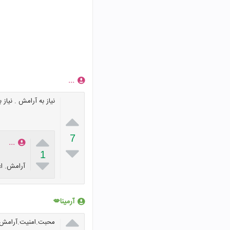
...
نیاز به آرامش . نیاز 


7
...

1

آرامش. اع
آرمینا💋

محبت.امنیت.آرامش.