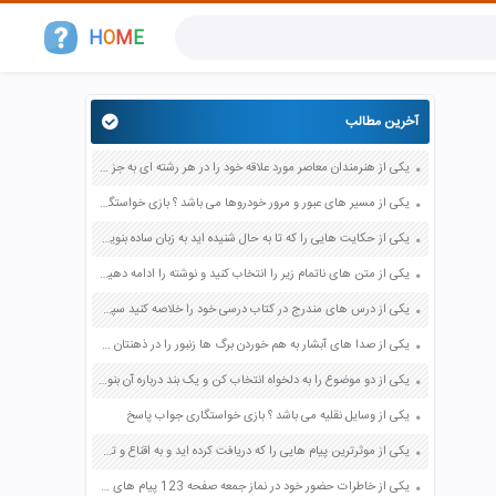
H
O
M
E
آخرین مطالب
یکی از هنرمندان معاصر مورد علاقه خود را در هر رشته ای به جز عکاسی صفحه 69 فرهنگ و هنر نهم
یکی از مسیر های عبور و مرور خودروها می باشد ؟ بازی خواستگاری جواب پاسخ
یکی از حکایت هایی را که تا به حال شنیده اید به زبان ساده بنویسید صفحه 97 نگارش ششم دبستان
یکی از متن های ناتمام زیر را انتخاب کنید و نوشته را ادامه دهید صفحه 73 و 74 کتاب نگارش فارسی پنجم دبستان
یکی از درس های مندرج در کتاب درسی خود را خلاصه کنید سپس متن خلاصه شده را با بهره گیری از روش های دسته بندی نمودار جدول نقشه مفهومی نشان دهید صفحه 118 نگارش یازدهم
یکی از صدا های آبشار به هم خوردن برگ ها زنبور را در ذهنتان مجسم کنید و درباره آن یک بند بنویسید صفحه 11 نگارش پنجم
یکی از دو موضوع را به دلخواه انتخاب کن و یک بند درباره آن بنویس صفحه 35 کتاب نگارش فارسی سوم
یکی از وسایل نقلیه می باشد ؟ بازی خواستگاری جواب پاسخ
یکی از موثرترین پیام هایی را که دریافت کرده اید و به اقناع و تغییری جدی در شما منجر شده است برسی کنید و علت این تاثیر گذاری قابل توجه را بنویسید صفحه 52 تفکر و سواد رسانه ای دهم
یکی از خاطرات حضور خود در نماز جمعه صفحه 123 پیام های آسمان هفتم