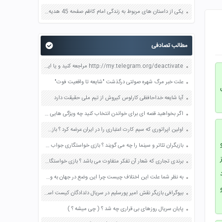
یکی از داستان های مربوط به زندگی امام کاظم صفحه 45 هدیه های آسمان چهارم
مطالب تصادفی
http://my.telegram.org/deactivate مراجعه کنید و یا اینجا کلیک کنید
علت خبر مرگ شهره صولتی درگذشت "شایعه تا واقعیت فوت"
آیا شایعه خداحافظی کارلوس کیروش از تیم ملی حقیقت دارد
اگر بخواهید قصه ای برای خواندن انتخاب کنید چه ویژگی هایی را برای آن در نظر می گیرید؟ صفحه 103 فارسی ششم
اولین اپراتوری که سیم کارت اعتباری را در ایران عرضه کرد ؟ بازی خواستگاری جواب پاسخ
بازیگران تئاتر و سینما را چه می گویند ؟ بازی خواستگاری جواب پاسخ
برندی تجاری که شعار آن تفکر متفاوت می باشد ؟ بازی خواستگاری جواب پاسخ
به نظر شما علت این اختلاف چیست چرا این وضع در جهان به وجود آمده است صفحه 119 پیام های آسمان نهم
بیوگرافی بازیگر نقش امیر پورسلیم در سریال دلدادگان کیست اسم اصلی واقعی
پایان سریال روزهای بی قراری چه شد ؟ ( چی میشه ؟ )