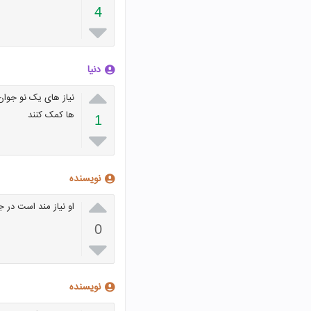
4

دنیا

نیاز های یک نو جوان 
ها کمک کنند
1

نویسنده

او نیاز مند است در ج
0

نویسنده