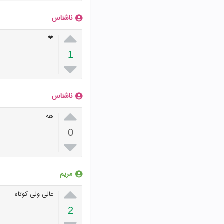
ناشناس

❤
1

ناشناس

هه
0

مریم

عالی ولی کوتاه
2