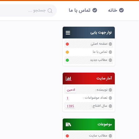
خانه
تماس با ما
نوار جهت یابی
صفحه اصلی
تماس با ما
مطالب جدید
آمار سایت
نویسنده
:
ادمین
تعداد موضواعات
:
1
سال افتتاح
:
1395
موضوعات
مطالب سایت