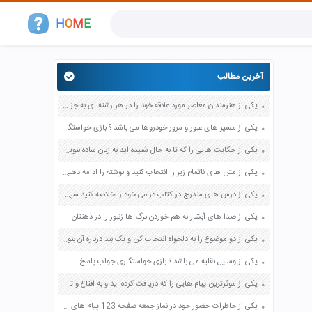
H
O
M
E
آخرین مطالب
یکی از هنرمندان معاصر مورد علاقه خود را در هر رشته ای به جز عکاسی صفحه 69 فرهنگ و هنر نهم
یکی از مسیر های عبور و مرور خودروها می باشد ؟ بازی خواستگاری جواب پاسخ
یکی از حکایت هایی را که تا به حال شنیده اید به زبان ساده بنویسید صفحه 97 نگارش ششم دبستان
یکی از متن های ناتمام زیر را انتخاب کنید و نوشته را ادامه دهید صفحه 73 و 74 کتاب نگارش فارسی پنجم دبستان
یکی از درس های مندرج در کتاب درسی خود را خلاصه کنید سپس متن خلاصه شده را با بهره گیری از روش های دسته بندی نمودار جدول نقشه مفهومی نشان دهید صفحه 118 نگارش یازدهم
یکی از صدا های آبشار به هم خوردن برگ ها زنبور را در ذهنتان مجسم کنید و درباره آن یک بند بنویسید صفحه 11 نگارش پنجم
یکی از دو موضوع را به دلخواه انتخاب کن و یک بند درباره آن بنویس صفحه 35 کتاب نگارش فارسی سوم
یکی از وسایل نقلیه می باشد ؟ بازی خواستگاری جواب پاسخ
یکی از موثرترین پیام هایی را که دریافت کرده اید و به اقناع و تغییری جدی در شما منجر شده است برسی کنید و علت این تاثیر گذاری قابل توجه را بنویسید صفحه 52 تفکر و سواد رسانه ای دهم
یکی از خاطرات حضور خود در نماز جمعه صفحه 123 پیام های آسمان هفتم