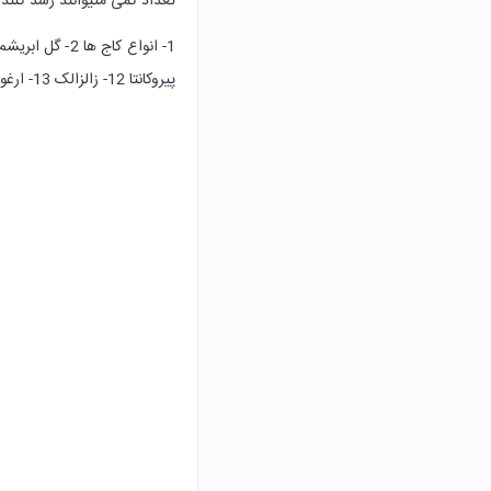
تعداد کمی متیوانند رشد کنند د
پیروکانتا 12- زالزالک 13- ارغوان 14- پسته 15- فندق.