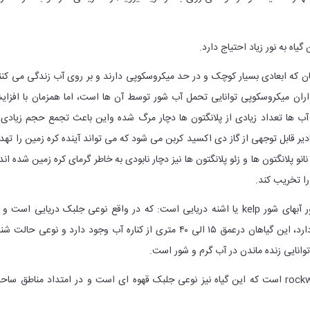
یاهان که ابعادی بسیار کوچک و در حد میکروسکوپی دارند و بر روی آب زندگی می کنن
اران میکروسکوپی توانایی تحمل آب شور توسط آن ها است، اما همزمان با افزا
ب ها تعداد زیادی از پلانگتون ها دچار مرگ شده واین باعث تجمع حجم زیادی 
ادیر قابل توجهی از گاز دی اکسید کربن می شود که می تواند آینده کره زمین را تهد
 نانو پلانگتون ها و زئو پلانگتون ها نیز دچار نابودی به خاطر گرمای کره زمین شده اند
را تخریب کند.
4. یکی دیگر از گیاهان مشهور آبهای شور kelp یا اشنه دریایی است: که در واقع نوعی جلبک دریایی است و
مناطق مختلفی از دنیا وجود دارد، این گیاهان درعمق ۱۵ الی ۴۰ متری از کناره آب وجود دارد و نوعی حالت 
توانایی زنده ماندن در آب گرم و شور است.
5. گیاه دیگر آبهای شور rockweed است که این گیاه نیز نوعی جلبک قهوه ای است و در امتداد مناطق سا