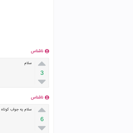
ناشناس

سلام
3

ناشناس

سلام یه جواب کوتاه 
6
