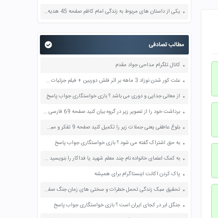
یکی از داستان های مربوط به زندگی امام کاظم صفحه 45 هدیه های آسمان چهارم
مطالب تصادفی
کانال تلگرام مداحی جواد مقدم
علت کور شدن نوزاد 3 ماهه بر اثر فلش دوربین + فیلم جزئیات ماجرا
از معانی جدایی و دوری می باشد ؟ بازی خواستگاری جواب پاسخ
برداشت خود را از تصویر زیر در گروه بیان کنید صفحه 69 فارسی هفتم
بلوغ عاطفی یعنی جملات زیر را تکمیل کنید صفحه 9 تفکر و سبک زندگی پسران هشتم
به حق اشتراک گفته می شود ؟ بازی خواستگاری جواب پاسخ
به کمک اعضای خانواده نام چند معلم شهید یا فداکار را بنویسید صفحه 107 هدیه های آسمان چهارم
پاک کردن اکانت اینستاگرام برای همیشه
تحقیق سبک زندگی تحمل خطرات و سختی های زمان جنگ صفحه 35 آمادگی دفاعی دهم
جنگل ابر در کجای ایران است ؟ بازی خواستگاری جواب پاسخ