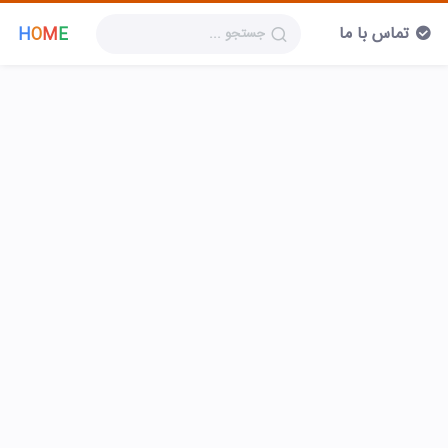
تماس با ما
H
O
M
E