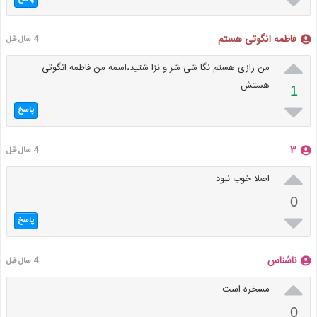

فاطمه انگوتی هستم
4 سال قبل

من رازی هستم نگا شی شر و نزا شتید،اسمه من فاطمه انگوتی
هستش
1

پاسخ
۳
4 سال قبل

اصلا خوب نبود
0

پاسخ
ناشناس
4 سال قبل

مسخره است
0