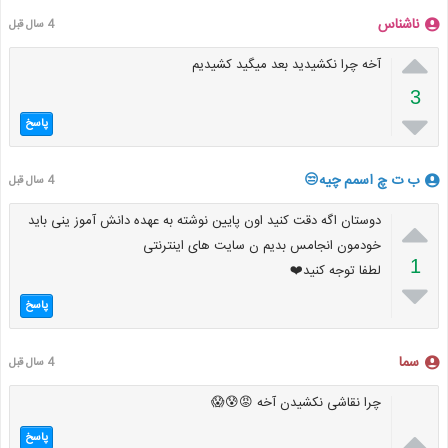
ناشناس
4 سال قبل

آخه چرا نکشیدید بعد میگید کشیدیم
3

پاسخ
ب ت چ اسمم چیه😒
4 سال قبل

دوستان اگه دقت کنید اون پایین نوشته به عهده دانش آموز ینی باید
خودمون انجامس بدیم ن سایت های اینترنتی
1
لطفا توجه کنید❤️

پاسخ
سما
4 سال قبل
چرا نقاشی نکشیدن آخه 😡😰😱

پاسخ