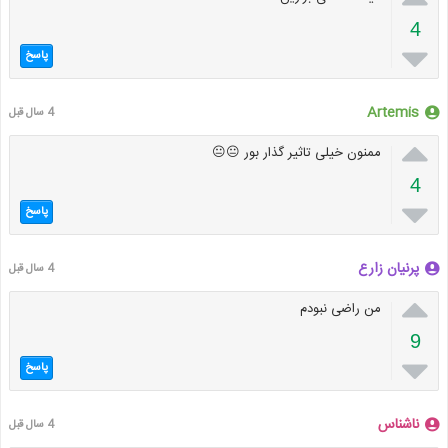
4

پاسخ
Artemis
4 سال قبل

ممنون خیلی تاثیر گذار بور 😐😐
4

پاسخ
پرنیان زارع
4 سال قبل

من راضی نبودم
9

پاسخ
ناشناس
4 سال قبل