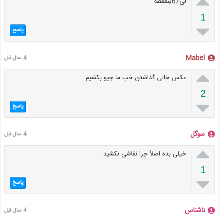

لی67ینععطه
1

پاسخ
Mabel
4 سال قبل

عکس خالی گذاشتن خب ما چیو بکشیم
2

پاسخ
سوگل
4 سال قبل

خیلی بده اصلأ چرا نقاشی نکشید
1

پاسخ
ناشناس
4 سال قبل