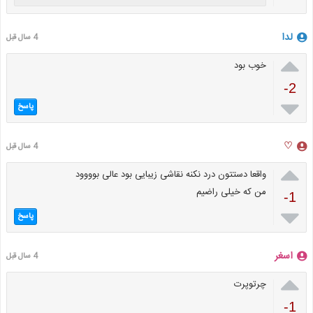
لدا
4 سال قبل

خوب بود
-2

پاسخ
♡
4 سال قبل

واقعا دستتون درد نکنه نقاشی زیبایی بود عالی بوووود
من که خیلی راضیم
-1

پاسخ
اسغر
4 سال قبل

چرتوپرت
-1