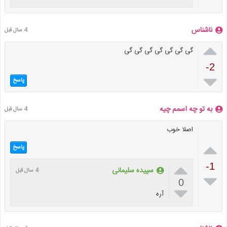
ناشناس
4 سال قبل

گی گی گی گی گی گی گی
-2

پاسخ
به تو چه اسمم چیه
4 سال قبل
اصلا خوب

پاسخ

-1
سپیده سلیمانی
4 سال قبل

0

آره