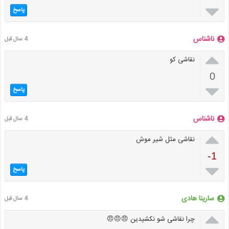

پاسخ
ناشناس
4 سال قبل

نقاشی کو
0

پاسخ
ناشناس
4 سال قبل

نقاشی مثل شیر موش
-1

پاسخ
سارینا هادی
4 سال قبل

چرا نقاشی شو نکشیدین 😠😠😠