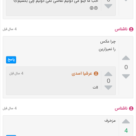
خب ما اینو می دونیم نقاشی نمی دونیم چی بکشیم😠

😠😡
ناشناس
4 سال قبل
چرا عکس
را نمیزارین

پاسخ
0


عرشیا اسدی
4 سال قبل
0

اات
ناشناس
4 سال قبل

مزخرف
4