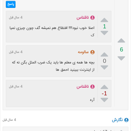
پاسخ

ناشناس
4 سال قبل
1
اصلا خوب نبود!!!! افتظاع هم نمیشه گف چون چیزی نمیا

ک

6

سالومه
4 سال قبل

0
بچه ها همه ی معلم ها باید یک ضرب المثل بگن نه که

از اینترنت ببینید احمق ها

ناشناس
4 سال قبل
-1

آره
نگارش
4 سال قبل