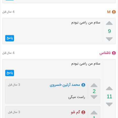
M
4 سال قبل

سلام من راضی نبودم
9

پاسخ
ناشناس
4 سال قبل
سلام من راضی نبودم
پاسخ


محمد آرتین خسروی
3 سال قبل
2

11
راست میگی


گم شو
3 سال قبل