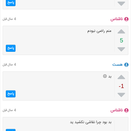

پاسخ
ناشناس
4 سال قبل

منم راضی نبودم
5

پاسخ
هست
4 سال قبل

بد ☹
-1

پاسخ
ناشناس
4 سال قبل
بد بود چرا نقاشی نکشید ید