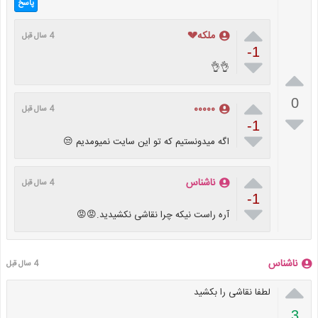
پاسخ

ملکه💔
4 سال قبل
-1

👌👌


0
۰۰۰۰۰
4 سال قبل

-1

اگه میدونستیم که تو این سایت نمیومدیم 😒

ناشناس
4 سال قبل
-1

آره راست نیکه چرا نقاشی نکشیدید.😡😡
ناشناس
4 سال قبل

لطفا نقاشی را بکشید
3