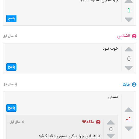
چرا هیچی نمیاره ؟؟؟؟؟
1

پاسخ
ناشناس
4 سال قبل

خوب نبود
0

پاسخ
طاها
4 سال قبل
ممنون

پاسخ

-1
ملکه💔
4 سال قبل

0

طاها الان چرا میگی ممنون واقعا ک😒