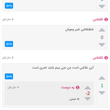

پاسخ
ناشناس
4 سال قبل

شظنقاشی شیر وموش
0

پاسخ
ناشناس
4 سال قبل
آین نقآشی است من نمی بینم شاید نامری است

پاسخ

1
یه دوست
4 سال قبل

-2

نه نیس