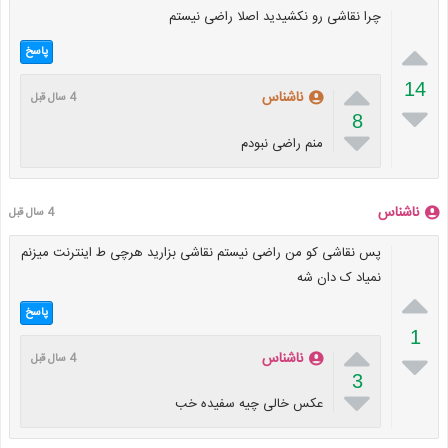
چرا نقاشی رو نکشیدید اصلا راضی نیستم

پاسخ

14
ناشناس
4 سال قبل

8

منم راضی نبودم
ناشناس
4 سال قبل
پس نقاشی کو من راضی نیستم نقاشی بزارید هرچی ط اینترنت میزنم
نمیاد ک دان شه

پاسخ
1


ناشناس
4 سال قبل
3

عکس خالی چیه سفیده خب