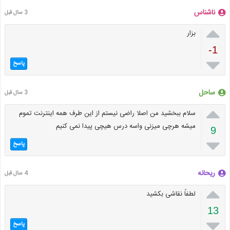
ناشناس
3 سال قبل

بزار
-1

پاسخ
ساحل
3 سال قبل

سلام ببخشید من اصلا راضی نیستم از این طرف همه اینترنت تموم
میشه هرچی میزنی واسه درس هیچی پیدا نمی کنیم
9

پاسخ
ریحانه
4 سال قبل

لطفاً نقاشی بکشید
13

پاسخ