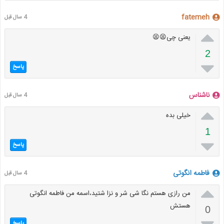
fatemeh
4 سال قبل

یعنی چی😫😫
2

پاسخ
ناشناس
4 سال قبل

خیلی بده
1

پاسخ
فاطمه انگوتی
4 سال قبل

من رازی هستم نگا شی شر و نزا شتید،اسمه من فاطمه انگوتی
هستش
0
پاسخ