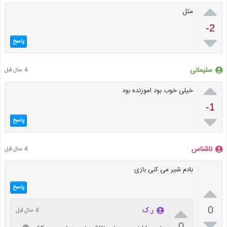

مثل
-2

پاسخ
سلیمانی
4 سال قبل

خیلی خوب بود اموزنده بود
-1

پاسخ
ناشناس
4 سال قبل
بادم شیر می کنی بازی

پاسخ

0
ر.ک
4 سال قبل

0