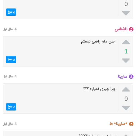
0

پاسخ
ناشناس
4 سال قبل

اصن منم راضی نیستم
1

پاسخ
سارینا
4 سال قبل

چرا چیزی نمیاره ؟؟؟
0

پاسخ
*سارینا* ط
4 سال قبل
