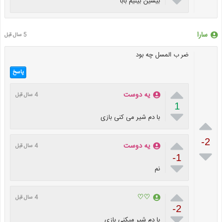

بیشین بینیم بابا
سارا
5 سال قبل
ضر ب المسل چه بود
پاسخ

یه دوست
4 سال قبل
1

با دم شیر می کنی بازی


-2
یه دوست
4 سال قبل

-1

نم

♡♡
4 سال قبل
-2

با دم شیر میکنی بازی