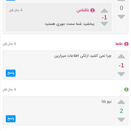

0
ناشناس
4 سال قبل

-1

ببخشید شما سمت مهری هستید
طاها
4 سال قبل

چرا نمی کشید ازلکی اطلاعات میزارین
-1

پاسخ
..
4 سال قبل

برو بابا
2

پاسخ