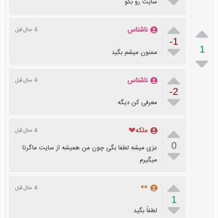

سایت رو بگو


ناشناس
4 سال قبل
-1

1
ممنون میشم بگید


ناشناس
4 سال قبل
-2

معرفی کن دیگه

ملکه💔
4 سال قبل
0
عزی میشه لطفا بگی چون من همیشه از سایت ماگرتا

میگیرم

**
4 سال قبل
1

لطفاً بگید