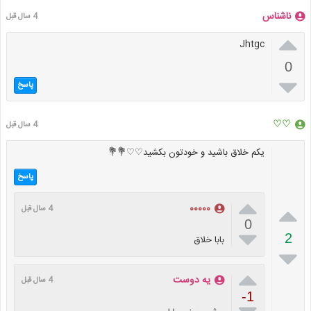
ناشناس
4 سال قبل

Jhtgc
0

پاسخ
♡♡
4 سال قبل
یکم خلاق باشید و خودتون بکشید♡♡💐💐
پاسخ


۰۰۰۰۰
4 سال قبل
0

2
بابا خلاق


یه دوست
4 سال قبل
-1