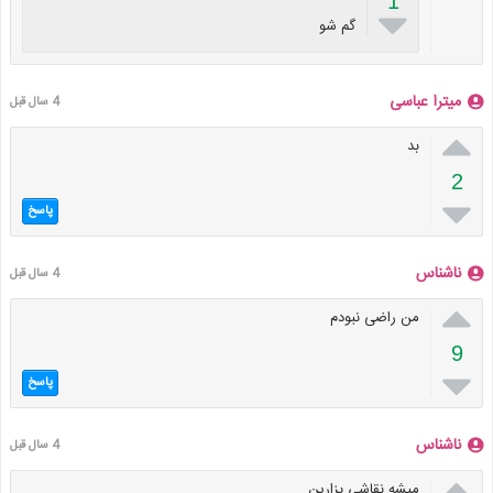
1

گم شو
میترا عباسی
4 سال قبل

بد
2

پاسخ
ناشناس
4 سال قبل

من راضی نبودم
9

پاسخ
ناشناس
4 سال قبل

میشه نقاشی بزارین