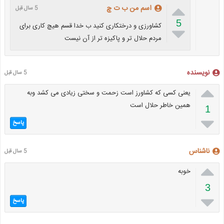

اسم من ب ت چ
5 سال قبل
5
کشاورزی و درختکاری کنید ب خدا قسم هیچ کاری برای

مردم حلال تر و پاکیزه تر از آن نیست
نویسنده
5 سال قبل

یعنی کسی که کشاورز است زحمت و سختی زیادی می کشد وبه
همین خاطر حلال است
1

پاسخ
ناشناس
5 سال قبل

خوبه
3

پاسخ