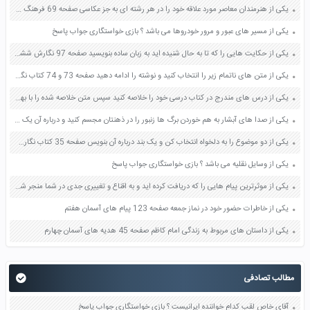
یکی از هنرمندان معاصر مورد علاقه خود را در هر رشته ای به جز عکاسی صفحه 69 فرهنگ و هنر نهم
یکی از مسیر های عبور و مرور خودروها می باشد ؟ بازی خواستگاری جواب پاسخ
یکی از حکایت هایی را که تا به حال شنیده اید به زبان ساده بنویسید صفحه 97 نگارش ششم دبستان
یکی از متن های ناتمام زیر را انتخاب کنید و نوشته را ادامه دهید صفحه 73 و 74 کتاب نگارش فارسی پنجم دبستان
یکی از درس های مندرج در کتاب درسی خود را خلاصه کنید سپس متن خلاصه شده را با بهره گیری از روش های دسته بندی نمودار جدول نقشه مفهومی نشان دهید صفحه 118 نگارش یازدهم
یکی از صدا های آبشار به هم خوردن برگ ها زنبور را در ذهنتان مجسم کنید و درباره آن یک بند بنویسید صفحه 11 نگارش پنجم
یکی از دو موضوع را به دلخواه انتخاب کن و یک بند درباره آن بنویس صفحه 35 کتاب نگارش فارسی سوم
یکی از وسایل نقلیه می باشد ؟ بازی خواستگاری جواب پاسخ
یکی از موثرترین پیام هایی را که دریافت کرده اید و به اقناع و تغییری جدی در شما منجر شده است برسی کنید و علت این تاثیر گذاری قابل توجه را بنویسید صفحه 52 تفکر و سواد رسانه ای دهم
یکی از خاطرات حضور خود در نماز جمعه صفحه 123 پیام های آسمان هفتم
یکی از داستان های مربوط به زندگی امام کاظم صفحه 45 هدیه های آسمان چهارم
مطالب تصادفی
آقای خاص لقب کدام خواننده ایرانیست ؟ بازی خواستگاری جواب پاسخ