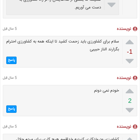

دست می آوریم.
نویسنده
5 سال قبل

سلام برای کشاورزی باید زحمت کشید تا اینکه همه به کشاورزی احترام
بگزارند الناز حبیبی
-1

پاسخ
نویسنده
5 سال قبل

خودم نمی دونم
2

پاسخ
نویسنده
5 سال قبل

کشاورزی ودرختکاری کنیدبه خداقسم هیچ کاری برای مردم حلال