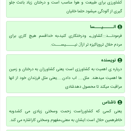
کشاورزی برای طبیعت و هوا مناسب است و درختان زیاد باعث جلو
گیری از آلودگی میشود.حلما خانیان
الــــــیــــسا
فرمودنــد:::کشاوزے ودرختکاری کنید،به خداقسم هیچ کاری برای
مردم حلال تروپاکیزه تر ازآݩ نیـــــیســـت.
نویسنده
درباره ی اهمیت به کشاورزی است یعنی کشاورزان به درختان و زمین
ها اهمیت میدهند. مثل….. اب دادن……یعنی مثل فرزندان خود از انها
مراقبت میکند تا محصول دهدشادی
ناشناس
یعنی کسی که کشاورزاست زحمت وسختی زیادی می کشدوبه
خاطرهمین حلال است.ایشان به معنی،مفهوم وسختی کاراشاره می کند.