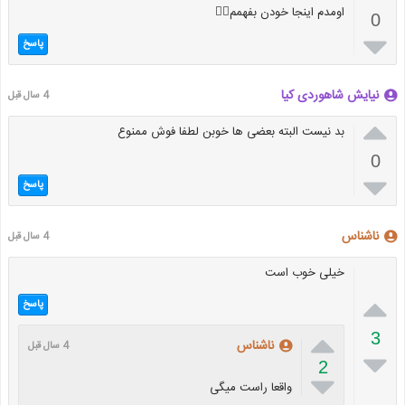
اومدم اینجا خودن بفهمم😶‍🌫️
0

پاسخ
نیایش شاهوردی کیا
4 سال قبل

بد نیست البته بعضی ها خوبن لطفا فوش ممنوع
0

پاسخ
ناشناس
4 سال قبل
خیلی خوب است

پاسخ

3
ناشناس
4 سال قبل

2

واقعا راست میگی