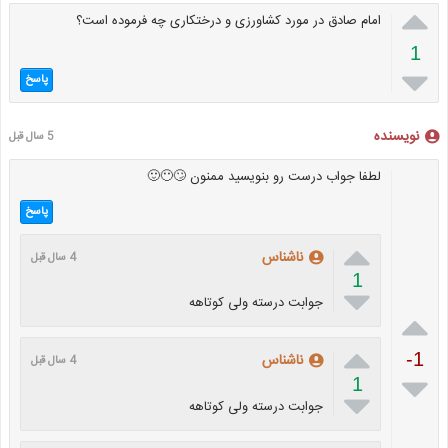

امام صادق در مورد کشاورزی و درختکاری چه فرموده است؟
1

پاسخ
نویسنده
5 سال قبل
لطفا جواب درست رو بنویسید ممنون 🙄😶🙂
پاسخ

ناشناس
4 سال قبل
1

جوابت درسته ولی کوتاهه


-1
ناشناس
4 سال قبل

1

جوابت درسته ولی کوتاهه