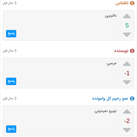
ناشناس
5 سال قبل

عالیییی
5

پاسخ
نویسنده
5 سال قبل

مرسی
-1

پاسخ
عمو رحیم کل وامونده
5 سال قبل

چیرو نمیدونی
-2

پاسخ