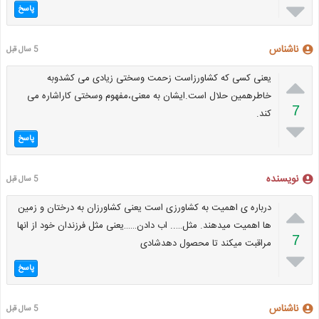

پاسخ
ناشناس
5 سال قبل

یعنی کسی که کشاورزاست زحمت وسختی زیادی می کشدوبه
خاطرهمین حلال است.ایشان به معنی،مفهوم وسختی کاراشاره می
7
کند.

پاسخ
نویسنده
5 سال قبل

درباره ی اهمیت به کشاورزی است یعنی کشاورزان به درختان و زمین
ها اهمیت میدهند. مثل….. اب دادن……یعنی مثل فرزندان خود از انها
7
مراقبت میکند تا محصول دهدشادی

پاسخ
ناشناس
5 سال قبل