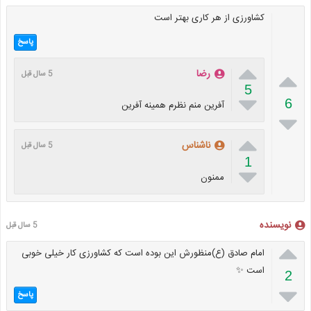
کشاورزی از هر کاری بهتر است
پاسخ


رضا
5 سال قبل
5

6
آفرین منم نظرم همینه آفرین


ناشناس
5 سال قبل
1

ممنون
نویسنده
5 سال قبل

امام صادق (ع)منظورش این بوده است که کشاورزی کار خیلی خوبی
است ✨
2

پاسخ