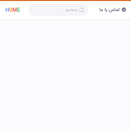
تماس با ما
H
O
M
E