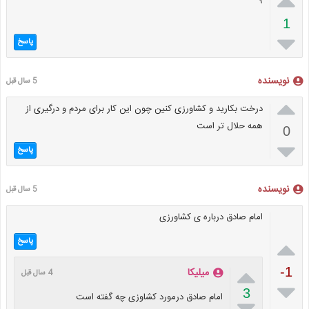

۹
1

پاسخ
نویسنده
5 سال قبل

درخت بکارید و کشاورزی کنین چون این کار برای مردم و درگیری از
همه حلال تر است
0

پاسخ
نویسنده
5 سال قبل
امام صادق درباره ی کشاورزی

پاسخ

-1
میلیکا
4 سال قبل

3
امام صادق درمورد کشاوزی چه گفته است
