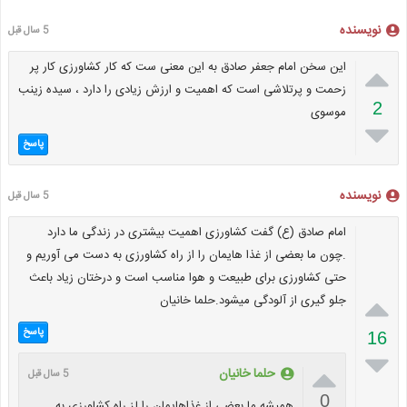
نویسنده
5 سال قبل

این سخن امام جعفر صادق به این معنی ست که کار کشاورزی کار پر
زحمت و پرتلاشی است که اهمیت و ارزش زیادی را دارد ، سیده زینب
2
موسوی

پاسخ
نویسنده
5 سال قبل
امام صادق (ع) گفت کشاورزی اهمیت بیشتری در زندگی ما دارد
.چون ما بعضی از غذا هایمان را از راه کشاورزی به دست می آوریم و
حتی کشاورزی برای طبیعت و هوا مناسب است و درختان زیاد باعث

جلو گیری از آلودگی میشود.حلما خانیان
پاسخ
16


حلما خانیان
5 سال قبل
0
همیشه ما بعضی از غذاهایمان را لز راه کشاورزی به