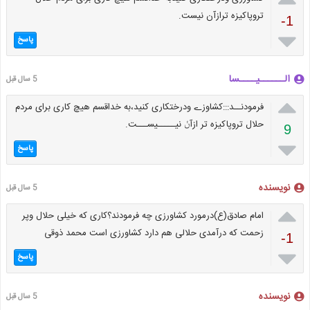
تروپاکیزه ترازآن نیست.
-1

پاسخ
الــــــیــــسا
5 سال قبل

فرمودنــد:::کشاوزے ودرختکاری کنید،به خداقسم هیچ کاری برای مردم
حلال تروپاکیزه تر ازآݩ نیـــــیســـت.
9

پاسخ
نویسنده
5 سال قبل

امام صادق(ع)درمورد کشاورزی چه فرمودند؟کاری که خیلی حلال وپر
زحمت که درآمدی حلالی هم دارد کشاورزی است محمد ذوقی
-1

پاسخ
نویسنده
5 سال قبل