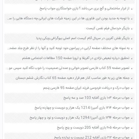
از ابزار ساختمانی و گچ بری می باشد ؟ بازی خواستگاری جواب پاسخ
با توجه به جدید بودن این فناوری ها در این زمینه شرکت های ایرانی چه دستگاه هایی را ساخته اند صفحه 88 کاربرد فناوری های نوین یازدهم
بازیگر خردسال فیلم نفس کیست
بازیگر نقش آفرین در سریال آنام کیست اسم اصلی بیوگرافی ویکی پدیا
به نمونه های مختلف صفحه آرایی در پیرامون خود توجه کنید و آنها را از نظر طرح جلد صفحه های داخلی و به کارگیری حروف مختلف با یکدیگر مقایسه کنید صفحه 49 فرهنگ و هنر نهم
تحقیق درباره تبعیض نژادی در آفریقا و اروپا صفحه 150 مطالعات اجتماعی هشتم
تصویر صفحه 59 کتاب فارسی تصویر خوانی و صندلی صمیمیت را خوب نگاه کنید سپس موضوعی را برای نوشتن انتخاب کنید و در دو بند بنویسید صفحه 43 کتاب نگارش فارسی چهارم
جمله های زیر به طور مناسب کنار هم قرار دهید صفحه 65 کتاب نگارش ششم دبستان
جواب درک و دریافت فردوسی فرزند ایران صفحه 95 فارسی پنجم
جواب مرحله ۱۰۳ بازی آفتابه 103 صد و سه پاسخ
جواب مرحله ۱۲۱۴ بازی آمیرزا 1214 یک هزار و دویست و چهارده پاسخ
جواب مرحله ۱۲۹۴ بازی آمیرزا 1294 یک هزار و دویست و نود و چهار پاسخ
جواب مرحله ۲۰۵ بازی آفتابه 205 دویست و پنج پاسخ
جواب مرحله ۲۱۲ بازی آفتابه 212 دویست و دوازده پاسخ