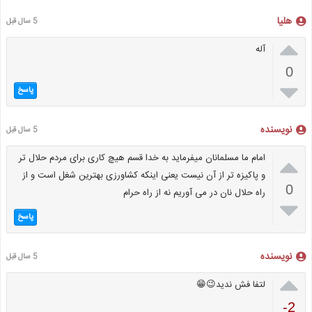
هلیا
5 سال قبل

آله
0

پاسخ
نویسنده
5 سال قبل

امام ما مسلمانان میفرماید به خدا قسم هیچ کاری برای مردم حلال تر
و پاکیزه تر از آن نیست یعنی اینکه کشاورزی بهترین شغل است و از
0
راه حلال نان در می آوریم نه از راه حرام

پاسخ
نویسنده
5 سال قبل

لتفا فش ندید😉😁
-2