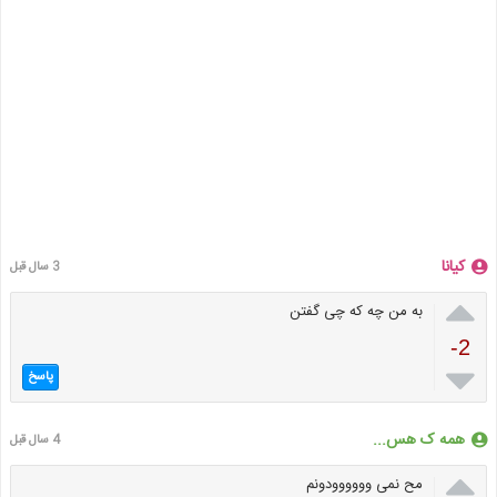
کیانا
3 سال قبل

به من چه که چی گفتن
-2

پاسخ
همه ک هس...
4 سال قبل

مح نمی وووووودونم