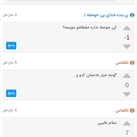
ی بنده خدای بی حوصله:/
4 سال قبل

کی حوصله نداره مشقاشو بنویسه؟
-1

پاسخ
ناشناس
4 سال قبل

گوجه خیار بادمجان کدو و...
0

پاسخ
ناشناس
4 سال قبل

سلام عالییی
7