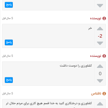

پاسخ
نویسنده
5 سال قبل

خر
-2

پاسخ
نویسنده
5 سال قبل

کشاورزی را دوست داشت
0

پاسخ
ناشناس
5 سال قبل

کشاورزی و درختکاری کنید به خدا قسم هیچ کاری برای مردم حلال تر