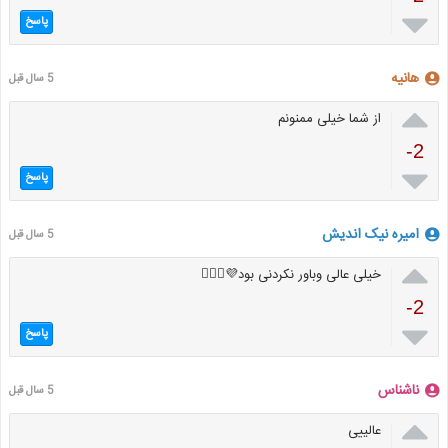

پاسخ
هانیه
5 سال قبل

از شما خیلی ممنونم
-2

پاسخ
امیره نیک اندیش
5 سال قبل

خیلی عالی وباور نکردنی بود💜🧚🏻‍♀️
-2

پاسخ
ناشناس
5 سال قبل

عالییی