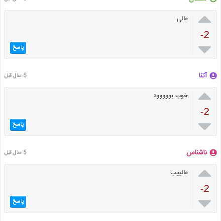

عالی
-2

پاسخ
آتنا
5 سال قبل

خوب بووووود
-2

پاسخ
ناشناس
5 سال قبل

عالییب
-2

پاسخ