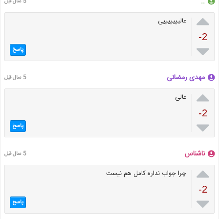
..
5 سال قبل

عالیییییییی
-2

پاسخ
مهدی رمضانی
5 سال قبل

عالی
-2

پاسخ
ناشناس
5 سال قبل

چرا جواب نداره کامل هم نیست
-2

پاسخ