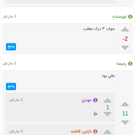
نویسنده
5 سال قبل

جواب ۳ درک مطلب
-2

پاسخ
رمیصا
5 سال قبل
عالی بود
پاسخ


مهدی
5 سال قبل
1

11
👍


نازنین فاطمه
5 سال قبل