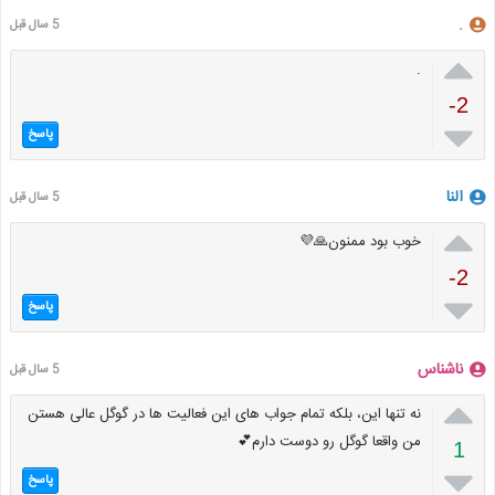
.
5 سال قبل

.
-2

پاسخ
النا
5 سال قبل

خوب بود ممنون🙏💜
-2

پاسخ
ناشناس
5 سال قبل

نه تنها این، بلکه تمام جواب های این فعالیت ها در گوگل عالی هستن
من واقعا گوگل رو دوست دارم💕
1

پاسخ