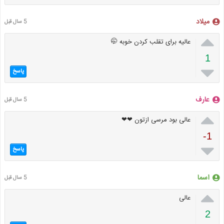
میلاد
5 سال قبل

عالیه برای تقلب کردن خوبه 🤭
1

پاسخ
عارف
5 سال قبل

عالی بود مرسی ازتون ❤❤
-1

پاسخ
اسما
5 سال قبل

عالی
2