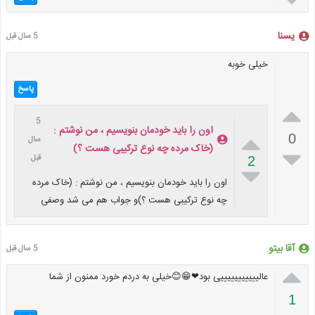
یسنا
5 سال قبل
خیلی خوبه
پاسخ

5
اون را باید خودمان بنویسیم ، من نوشتم :

0
سال
(خاک مرده چه نوع ترکیبی هست ؟)

قبل
2

اون را باید خودمان بنویسیم ، من نوشتم : (خاک مرده
چه نوع ترکیبی هست ؟)و جواب هم می شد وصفی
آقا بیتو
5 سال قبل

عالیییییییییییی بود❤😁😊خیلی به دردم خورد ممنون از شما
1