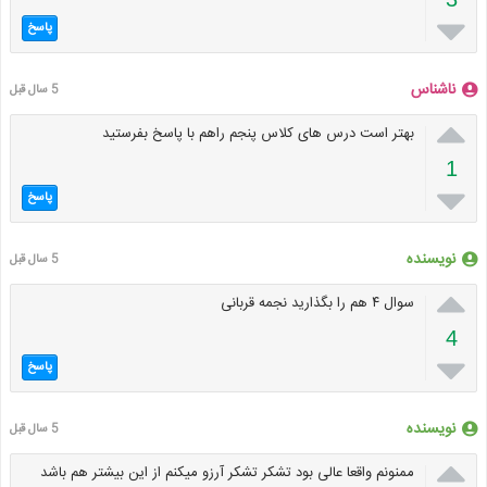

پاسخ
ناشناس
5 سال قبل

بهتر است درس های کلاس پنجم راهم با پاسخ بفرستید
1

پاسخ
نویسنده
5 سال قبل

سوال ۴ هم را بگذارید نجمه قربانی
4

پاسخ
نویسنده
5 سال قبل

ممنونم واقعا عالی بود تشکر تشکر آرزو میکنم از این بیشتر هم باشد