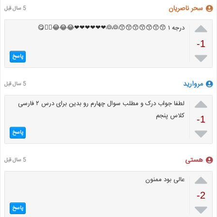
سحر ناصریان
5 سال قبل

درجه ۱ 😙😙😙😙😙😙😙👰👰❤❤❤❤❤❤😂😂😂🖐🏻😋
-1

پاسخ
مروارید
5 سال قبل

لطفا جواب درک و مطلب سوال چهارم رو بدین برای درس ٢ فارسی
کلاس پنجم
-1

پاسخ
هستی
5 سال قبل

عالی بود ممنون
-2

پاسخ