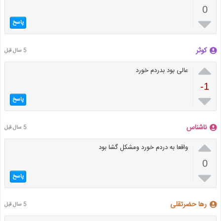
0

پاسخ
کوثر
5 سال قبل

عالی بود بدردم خورد
-1

پاسخ
ناشناس
5 سال قبل

واقعا به دردم خورد ومشکل گشا بود
0

پاسخ
رها حضرتقلی
5 سال قبل