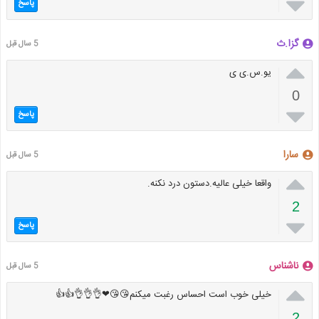

پاسخ
گزا.ث
5 سال قبل

یو.س.ی ی
0

پاسخ
سارا
5 سال قبل

واقعا خیلی عالیه.دستون درد نکنه.
2

پاسخ
ناشناس
5 سال قبل

خیلی خوب است احساس رغبت میکنم😘😘❤👌👌👌👍👍
2