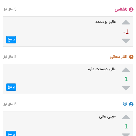
ناشناس
5 سال قبل

عالی بوددددد
-1

پاسخ
الناز دهانی
5 سال قبل

عالی دوستت دارم
1

پاسخ
😘
5 سال قبل

خیلی عالی
1

پاسخ