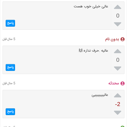

عالی خیلی خوب هست
0

پاسخ
بدون نام
5 سال قبل

عالیه .حرف نداره 🙌
0

پاسخ
محدثه
5 سال قبل

عالیییییییی
-2

پاسخ