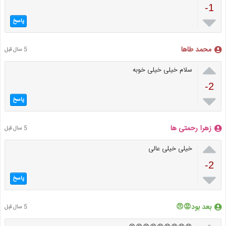
-1

پاسخ
محمد طاها
5 سال قبل

سلام خیلی خیلی خوبه
-2

پاسخ
زهرا رحمتی ها
5 سال قبل

خیلی خیلی عالی
-2

پاسخ
بعد بود😡😠
5 سال قبل