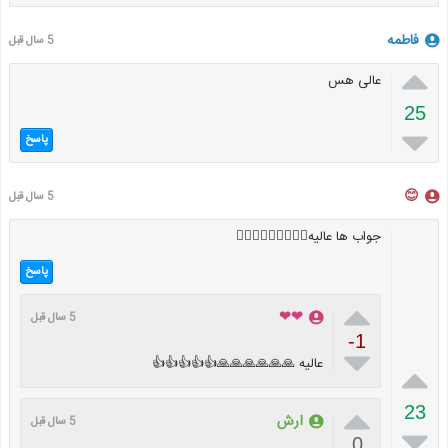
فاطمه
5 سال قبل

عالی هس
25

پاسخ
😊
5 سال قبل
جواب ها عالیه👍🏻👍🏻👍🏻🌷🌷🌷
پاسخ

❤❤
5 سال قبل
-1

عالیه 🙏🙏🙏🙏🙏🙏👍👍👍👍👍


23
ارش
5 سال قبل

0