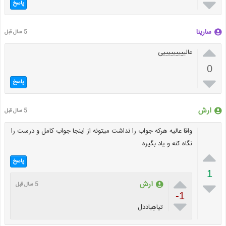

پاسخ
سارینا
5 سال قبل

عالیییییییییی
0

پاسخ
ارش
5 سال قبل
واقا عالیه هرکه جواب را نداشت میتونه از اینجا جواب کامل و درست را
نگاه کنه و یاد بگیره

پاسخ
1


ارش
5 سال قبل
-1

تیاهِباددل