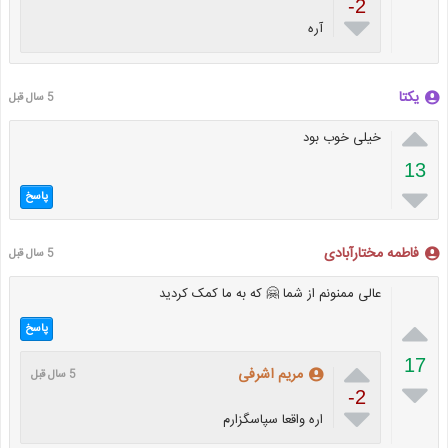
-2

آره
یکتا
5 سال قبل

خیلی خوب بود
13

پاسخ
فاطمه مختارآبادی
5 سال قبل
عالی ممنونم از شما 🤗 که به ما کمک کردید

پاسخ

17
مریم اشرفی
5 سال قبل

-2

اره واقعا سپاسگزارم