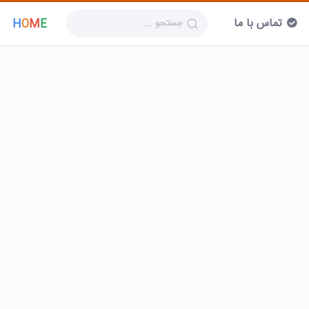
تماس با ما
H
O
M
E