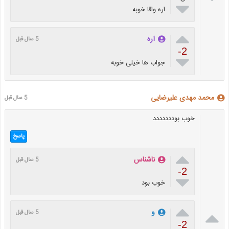

اره واقا خوبه

اره
5 سال قبل
-2

جواب ها خیلی خوبه
محمد مهدی علیرضایی
5 سال قبل
خوب بوددددددد
پاسخ

ناشناس
5 سال قبل
-2

خوب بود


و
5 سال قبل
-2