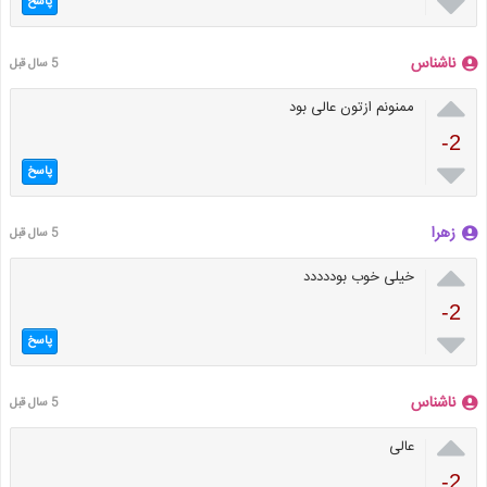

پاسخ
ناشناس
5 سال قبل

ممنونم ازتون عالی بود
-2

پاسخ
زهرا
5 سال قبل

خیلی خوب بوددددد
-2

پاسخ
ناشناس
5 سال قبل

عالی
-2