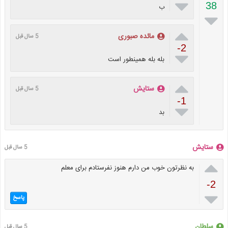

38
ب


مائده صبوری
5 سال قبل
-2

بله بله همینطور است

ستایش
5 سال قبل
-1

بد
ستایش
5 سال قبل

به نظرتون خوب من دارم هنوز نفرستادم برای معلم
-2

پاسخ
سلطان
5 سال قبل