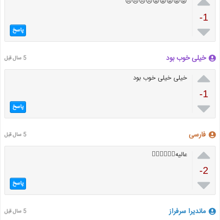

😡😡😡😡😡😠😠😠😠
-1

پاسخ
خیلی خوب بود
5 سال قبل

خیلی خیلی خوب بود
-1

پاسخ
فارسی
5 سال قبل

عالیه✌🏻✌🏻✌🏻
-2

پاسخ
ماندیرا سرفراز
5 سال قبل