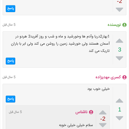
-2

پاسخ
نویسنده
5 سال قبل

1بهار2دریا وآدم ها وخورشید و ماه و شب و روز آفرید3 هردو در
آسمان هستند ولی خورشید زمین را روشن می کند ولی ابر با باران
3
تاریک می کند

پاسخ
کسری مهدیزاده
5 سال قبل
خیلی خوب بود

پاسخ

1
ناشناس
5 سال قبل

-2

سلام خیلی خیلی خوبه