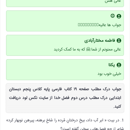
عالی هس
😊
جواب ها عالیه👍🏻👍🏻👍🏻🌷🌷🌷
فاطمه مختارآبادی
عالی ممنونم از شما 🤗 که به ما کمک کردید
یکتا
خیلی خوب بود
جواب درک مطلب صفحه ۱۹ کتاب فارسی پایه کلاس پنجم دبستان
ابتدایی درک مطلب درس دوم فضل خدا از سایت نکس لود دریافت
کنید.
1. در بیت « ابر آب داد، بیخِ درختانِ مُرده را شاخِ برهنه، پیرهن نوبهار کرد»
شاعر از چه فصل‌هایی سخن گفته است؟