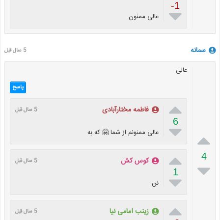
-1

عالی ممنون
سمانه
5 سال قبل
عالی
پاسخ

فاطمه مختارآبادی
5 سال قبل
6

عالی ممنونم از شما 🤗 که به


4
کوس کش
5 سال قبل

1

نن

زینب امامی نیا
5 سال قبل