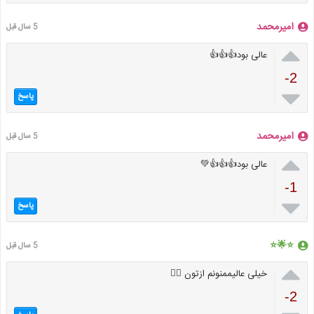
امیرمحمد
5 سال قبل

عالی بود👍👍👍
-2

پاسخ
امیرمحمد
5 سال قبل

عالی بود👍👍👍💚
-1

پاسخ
⭐🌟⭐
5 سال قبل

خیلی عالیممنونم ازتون 👌🏻
-2