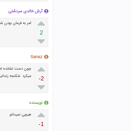
آرش خالدی سردشتی

امر به فرمان بودن شا
2

Sanaz

چون دست نشانده امری
میکرد .شکنجه زندانی
-2

نویسنده

هیچی نمیدانم
-1