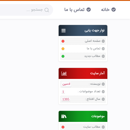
خانه
تماس با ما
نوار جهت یابی
صفحه اصلی
تماس با ما
مطالب جدید
آمار سایت
نویسنده
:
ادمین
تعداد موضواعات
:
1
سال افتتاح
:
1395
موضوعات
مطالب سایت