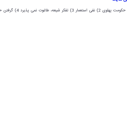
: 1) استبدادی بودن حکومت پهلوی 2) نفی استعمار 3) تفکر شیعه، طاغوت نمی پ