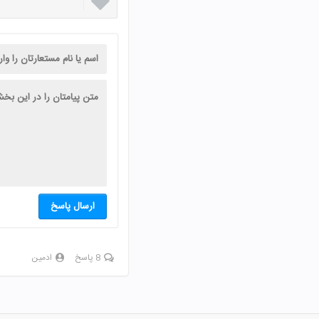

ارسال پاسخ
8 پاسخ
ادمین