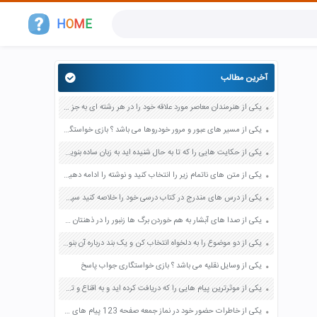
H
O
M
E
آخرین مطالب
یکی از هنرمندان معاصر مورد علاقه خود را در هر رشته ای به جز عکاسی صفحه 69 فرهنگ و هنر نهم
یکی از مسیر های عبور و مرور خودروها می باشد ؟ بازی خواستگاری جواب پاسخ
یکی از حکایت هایی را که تا به حال شنیده اید به زبان ساده بنویسید صفحه 97 نگارش ششم دبستان
یکی از متن های ناتمام زیر را انتخاب کنید و نوشته را ادامه دهید صفحه 73 و 74 کتاب نگارش فارسی پنجم دبستان
یکی از درس های مندرج در کتاب درسی خود را خلاصه کنید سپس متن خلاصه شده را با بهره گیری از روش های دسته بندی نمودار جدول نقشه مفهومی نشان دهید صفحه 118 نگارش یازدهم
یکی از صدا های آبشار به هم خوردن برگ ها زنبور را در ذهنتان مجسم کنید و درباره آن یک بند بنویسید صفحه 11 نگارش پنجم
یکی از دو موضوع را به دلخواه انتخاب کن و یک بند درباره آن بنویس صفحه 35 کتاب نگارش فارسی سوم
یکی از وسایل نقلیه می باشد ؟ بازی خواستگاری جواب پاسخ
یکی از موثرترین پیام هایی را که دریافت کرده اید و به اقناع و تغییری جدی در شما منجر شده است برسی کنید و علت این تاثیر گذاری قابل توجه را بنویسید صفحه 52 تفکر و سواد رسانه ای دهم
یکی از خاطرات حضور خود در نماز جمعه صفحه 123 پیام های آسمان هفتم