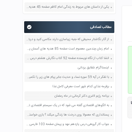
یکی از داستان های مربوط به زندگی امام کاظم صفحه 45 هدیه های آسمان چهارم
مطالب تصادفی
از آثار نگاشتار محیطی که جنبه زیباسازی دارند عکاسی کنید و درباره ویژگی های آنها با دوستان خود گفت و گو کنید صفحه 55 فرهنگ و هنر نهم
امام زمان چندمین معصوم است صفحه 85 هدیه های آسمان پنجم
انشا کتاب از نگاه نویسنده صفحه 92 کتاب نگارش هشتم درس هشتم
اینستاگرام شقایق یزدانی
با تفکر در آیه 59 سوره نساء و حدیث جابر پیام های زیر را تکمیل کنید صفحه 66 دین و زندگی یازدهم
بزقرمه غذای کدام شهر است معرفی کامل غذا
برنامه رژیم لاغری دکتر کرمانی در ماه رمضان
به الگوهای اقتصادی گفته می شود که در یک سیستم اقتصادی تکرار می شود
پستانداری که معمولا روی درخت ها زندگی میکند ؟ بازی خواستگاری جواب پاسخ
جواب کار گروهی درس یازدهم عهد و پیمان صفحه 103 فارسی هفتم