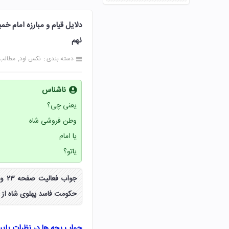
نهم
دسته بندی :
نکس لود
مطالب
ناشناس
یعنی چی؟
وطن فروشی شاه
یا امام
یاتو؟
حکومت فاسد پهلوی شاه از 
جواب بچه ها در نظرات پای