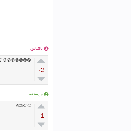
ناشناس

😠😠😧😧😖😖😖😖
-2

نویسنده

🤪🤪🤪🤪
-1
