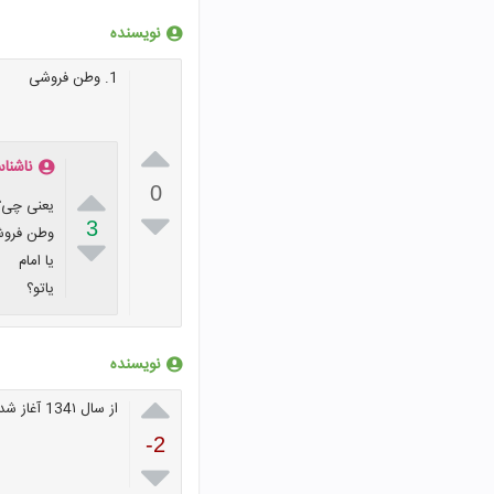
نویسنده
1. وطن فروشی

ناشنا

0
یعنی چی؟

3
وطن فروش

یا امام
یاتو؟
نویسنده

از سال 134۱ آغاز شد
-2
