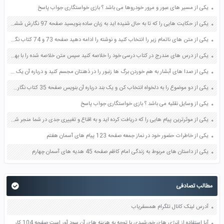
یکی از مسیر های عبور و مرور خودروها می باشد ؟ بازی خواستگاری جواب پاسخ
یکی از حکایت هایی را که تا به حال شنیده اید به زبان ساده بنویسید صفحه 97 نگارش ششم دبستان
یکی از متن های ناتمام زیر را انتخاب کنید و نوشته را ادامه دهید صفحه 73 و 74 کتاب نگارش فارسی پنجم دبستان
یکی از درس های مندرج در کتاب درسی خود را خلاصه کنید سپس متن خلاصه شده را با بهره گیری از روش های دسته بندی نمودار جدول نقشه مفهومی نشان دهید صفحه 118 نگارش یازدهم
یکی از صدا های آبشار به هم خوردن برگ ها زنبور را در ذهنتان مجسم کنید و درباره آن یک بند بنویسید صفحه 11 نگارش پنجم
یکی از دو موضوع را به دلخواه انتخاب کن و یک بند درباره آن بنویس صفحه 35 کتاب نگارش فارسی سوم
یکی از وسایل نقلیه می باشد ؟ بازی خواستگاری جواب پاسخ
یکی از موثرترین پیام هایی را که دریافت کرده اید و به اقناع و تغییری جدی در شما منجر شده است برسی کنید و علت این تاثیر گذاری قابل توجه را بنویسید صفحه 52 تفکر و سواد رسانه ای دهم
یکی از خاطرات حضور خود در نماز جمعه صفحه 123 پیام های آسمان هفتم
یکی از داستان های مربوط به زندگی امام کاظم صفحه 45 هدیه های آسمان چهارم
مطالب تصادفی
آدرس لینک کانال تلگرام همسفریاب
آیا استفاده از انرژی های خورشیدی با توجه به هزینه های آن سود آور است صفحه 104 کاربرد فناوری های نوین یازدهم