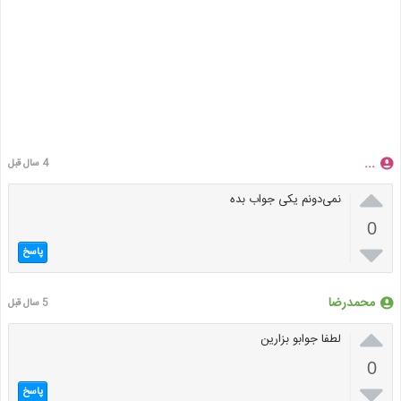
...
4 سال قبل

نمی‌دونم یکی جواب بده
0

پاسخ
محمدرضا
5 سال قبل

لطفا جوابو بزارین
0

پاسخ