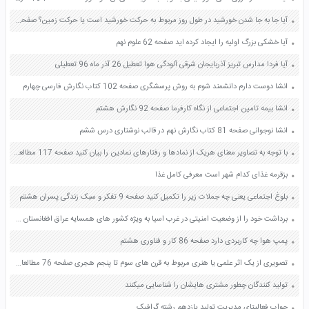
آیا جا به جا شدن خورشید در طول روز مربوط به حرکت خورشید است یا حرکت زمین؟ صفحه 67 مطالعات اجتماعی پنجم
آیا خشکی بزرگ اولیه را ایجاد کرده اید صفحه 62 علوم نهم
آیا فردا مدارس تبریز آذربایجان شرقی آلودگی هوا تعطیل 26 آذر ماه 96 تعطیلی
انشا دوست دارم دانشمند شوم به روش پرسشگری صفحه 102 کتاب نگارش فارسی چهارم
انشا بیمه تامین اجتماعی از نگاه کارفرما صفحه 92 نگارش هشتم
انشا نوجوانی صفحه 81 کتاب نگارش نهم در قالب نوشتاری درس ششم
با توجه به تصاویر معنای هریک از نمادها و رفتارهای نمادین را بیان کنید صفحه 117 مطالعات اجتماعی نهم
بزقرمه غذای کدام شهر است معرفی کامل غذا
بلوغ اجتماعی یعنی چه جملات زیر را تکمیل کنید صفحه 9 تفکر و سبک زندگی پسران هشتم
برداشت خود را از وضعیت امنیتی در غرب اسیا به ویژه کشور های همسایه عراق افغانستان و پاکستان در کلاس مطرح و بحث کنید صفحه 5 و 6 آمادگی دفاعی دهم
پمپ هوا چه کاربردی دارد صفحه 86 کار و فناوری هشتم
تصویری از یک اثر علمی یا هنری مربوط به قرن های سوم تا پنجم هجری صفحه 76 مطالعات اجتماعی هشتم
تولید کنندگان چطور مشتری هایشان را شناسایی میکنند
جواب فعالیتای مدیریت تولید یازدهم رشته گرافیک