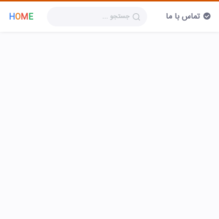
تماس با ما
H
O
M
E