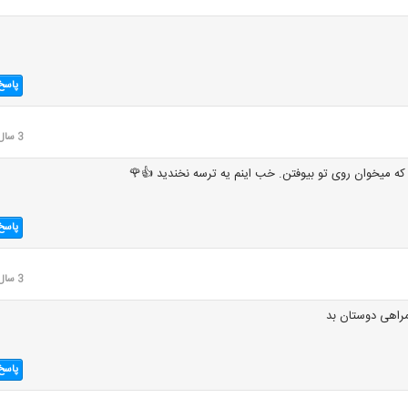
پاسخ
3 سال قبل
ه میخوان روی تو بیوفتن. خب اینم یه ترسه نخندید 👍🌹
پاسخ
3 سال قبل
مراهی دوستان بد
پاسخ