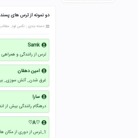
دو نمونه از ترس های پسندیده را بی
دسته بندی :
نکس لود
مطالب
Samk
ترس از رانندگی و همراهی 
امین دهقان
غرق شدن_ آتش سوزی_ بیم
سارا
درهنگام رانندگی بیش از ان
♡A♡
1_ترس از دوری از مکان های نا امن و خطر ناک