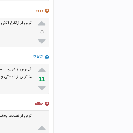
۰۰۰۰

ترس از ارتفاع آتش
0

♡A♡

1_ترس از دوری از مکان های نا امن و خطر ناک
2_ترس از دوستی و همراهی با بدان
11

حنانه
ترس از تصادف پسندی
