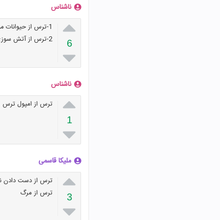
ناشناس

1-ترس از حیوانات موذی
2-ترس از آتش سوزی
6

ناشناس

ترس از امپول ترس لز
1

ملیکا قاسمی

ترس از دست دادن نز
ترس از مرگ
3
