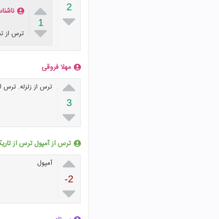

2
ناشنا

1

ترس از ت
مهلا فروقی

ترس از زلزله. ترس ا
3

ترس از آمپول ترس از تاری

آمپول
-2
