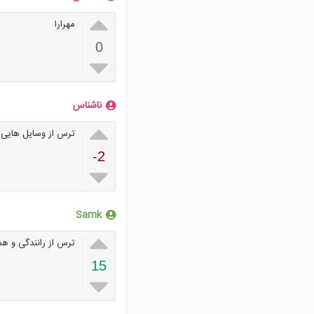

مهرارا
0

ناشناس

ترس از وسایل هایی ک
-2

Samk

ترس از رانندگی و ه
15
