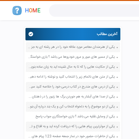
H
O
M
E
آخرین مطالب
یکی از هنرمندان معاصر مورد علاقه خود را در هر رشته ای به جز عکاسی صفحه 69 فرهنگ و هنر نهم
یکی از مسیر های عبور و مرور خودروها می باشد ؟ بازی خواستگاری جواب پاسخ
یکی از حکایت هایی را که تا به حال شنیده اید به زبان ساده بنویسید صفحه 97 نگارش ششم دبستان
یکی از متن های ناتمام زیر را انتخاب کنید و نوشته را ادامه دهید صفحه 73 و 74 کتاب نگارش فارسی پنجم دبستان
یکی از درس های مندرج در کتاب درسی خود را خلاصه کنید سپس متن خلاصه شده را با بهره گیری از روش های دسته بندی نمودار جدول نقشه مفهومی نشان دهید صفحه 118 نگارش یازدهم
یکی از صدا های آبشار به هم خوردن برگ ها زنبور را در ذهنتان مجسم کنید و درباره آن یک بند بنویسید صفحه 11 نگارش پنجم
یکی از دو موضوع را به دلخواه انتخاب کن و یک بند درباره آن بنویس صفحه 35 کتاب نگارش فارسی سوم
یکی از وسایل نقلیه می باشد ؟ بازی خواستگاری جواب پاسخ
یکی از موثرترین پیام هایی را که دریافت کرده اید و به اقناع و تغییری جدی در شما منجر شده است برسی کنید و علت این تاثیر گذاری قابل توجه را بنویسید صفحه 52 تفکر و سواد رسانه ای دهم
یکی از خاطرات حضور خود در نماز جمعه صفحه 123 پیام های آسمان هفتم