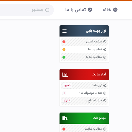
خانه
تماس با ما
نوار جهت یابی
صفحه اصلی
تماس با ما
مطالب جدید
آمار سایت
نویسنده
:
ادمین
تعداد موضواعات
:
1
سال افتتاح
:
1395
موضوعات
مطالب سایت