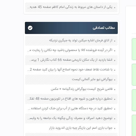
یکی از داستان های مربوط به زندگی امام کاظم صفحه 45 هدیه های آسمان چهارم
مطالب تصادفی
از اتاق فرمان اشاره میکنن تولد یه جیگری نزدیکه
اگر در آینده فروشنده کالا یا محصولی باشید چه نکاتی را رعایت می کنید با مشتری ها چگونه رفتار می کنید صفحه 36 مطالعات اجتماعی هفتم
انشا بازدید از یک مکان تاریخی صفحه 66 کتاب نگارش 1 پرسش عینی پاسخ سازی پایه دهم
با شناخت نقاط ضعف خود نحوه اصلاح آنها را بیان کنید صفحه 32 تفکر و سبک زندگی هفتم
بیوگرافی نیو مایر آلمانی کیست
قاضی شریح کیست بیوگرافی زندگینامه + عکس
تحقیق درباره فنون و شیوه های اقناع در تلویزیون صفحه 48 تفکر و سواد رسانه ای دهم
تحقیق کنید در چه دستگاه هایی از آب برای خنک کردن استفاده می شود صفحه 144 آزمایشگاه علوم تجربی دهم
توضیح دهید اسراف و مصرف زدگی چگونه یک جامعه را به وابستگی می کشاند صفحه 79 پیام های آسمان هشتم
جواب بازی اسم این بازیگر چیه بازی اندروید بازار