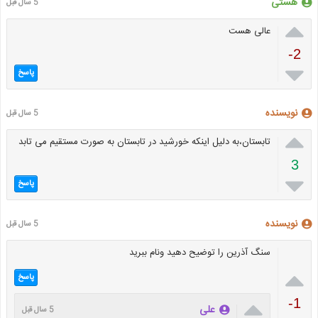
هستی
5 سال قبل

عالی هست
-2

پاسخ
نویسنده
5 سال قبل

تابستان،به دلیل اینکه خورشید در تابستان به صورت مستقیم می تابد
3

پاسخ
نویسنده
5 سال قبل
سنگ آذرین را توضیح دهید ونام ببرید

پاسخ

-1
علی
5 سال قبل