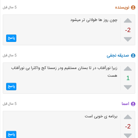
نویسنده
5 سال قبل

چون روز ها طولانی تر میشود
-2

پاسخ
صدیقه نجفی
5 سال قبل

زیرا نورآفتاب در تا بستان مستقیم ودر زمستا کج واکثرا بی نورآفتاب
هست
1

پاسخ
اسما
5 سال قبل

برنامه ی خوبی است
-2

پاسخ