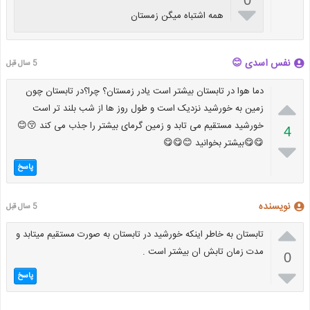
0

همه اشتباه میگن زمستان
نفس اسدی 😊
5 سال قبل
دما هوا در تابستان بیشتر است یادر زمستان؟ چرا؟در تابستان چون

زمین به خورشید نزدیک است و طول روز ها از شب بلند تر است
خورشید مستقیم می تابد و زمین گرمای بیشتر را جذب می کند 😚😊
4
😋😋بیشتر بخوانید 😊😋😋

پاسخ
نویسنده
5 سال قبل

تابستان به خاطر اینکه خورشید در تابستان به صورت مستقیم میتابد و
مدت زمان تابش ان بیشتر است .
0

پاسخ