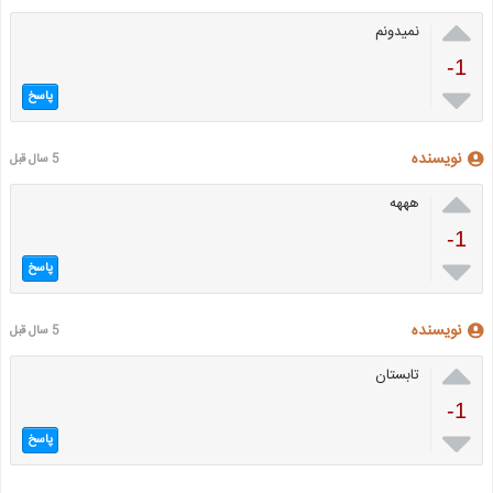

نمیدونم
-1

پاسخ
نویسنده
5 سال قبل

هههه
-1

پاسخ
نویسنده
5 سال قبل

تابستان
-1

پاسخ