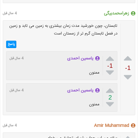
زهرامحمدبیگی
4 سال قبل
تابستان، چون خورشید مدت زمان بیشتری به زمین می تابد و زمین
در فصل تابستان گرم تر از زمستان است
پاسخ


یاسمین احمدی
4 سال قبل
-1
-1

ممنون


یاسمین احمدی
4 سال قبل
2

ممنون
Amir Muhammad
4 سال قبل
