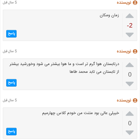
نویسنده
5 سال قبل

زمان ومکان
-2

پاسخ
نویسنده
5 سال قبل

درتابستان هوا گرم تر است و ما هوا بیشتر می شود وخورشید بیشتر
از تابستان می تابد محمد طاها
0

پاسخ
نویسنده
5 سال قبل

خییلی عالی بود متنت من خودم کلاس چهارمیم
0

پاسخ