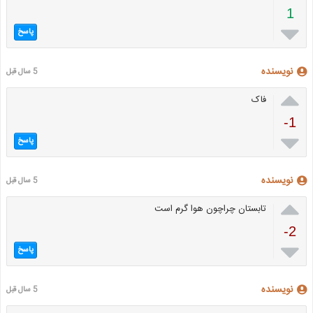
1

پاسخ
نویسنده
5 سال قبل

فاک
-1

پاسخ
نویسنده
5 سال قبل

تابستان چراچون هوا گرم است
-2

پاسخ
نویسنده
5 سال قبل