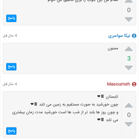
سلام من این جواب را برای تحقیق می خوام
0

پاسخ
نیکا سواسری
4 سال قبل

ممنون
3

پاسخ
Masoumeh
4 سال قبل
تابستان 🍫❤

چون خورشید به صورت مستقیم به زمین می تابد 🍫❤
و چون روز ها بلند تر از شب ها است خورشید مدت زمان بیشتری
0
می تابد 🍫❤

پاسخ