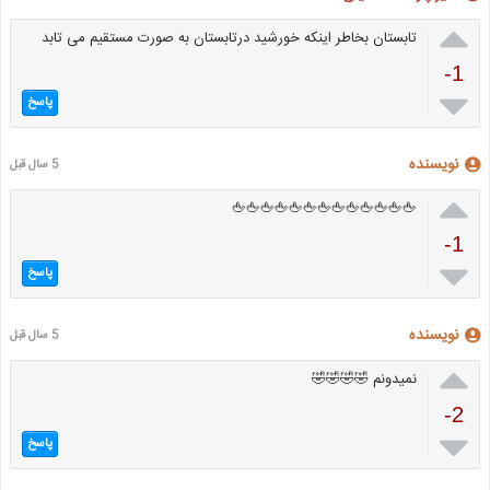

تابستان بخاطر اینکه خورشید درتابستان به صورت مستقیم می تابد
-1

پاسخ
نویسنده
5 سال قبل

🖕🖕🖕🖕🖕🖕🖕🖕🖕🖕🖕🖕🖕
-1

پاسخ
نویسنده
5 سال قبل

نمیدونم 🤣🤣🤣🤣
-2

پاسخ