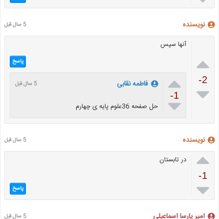
نویسنده
5 سال قبل
آنها سپس

پاسخ

-2
فاطمه نقابی
5 سال قبل

-1

حل صفحه 36علوم پایه ی چهارم
نویسنده
5 سال قبل

در تابستان
-1

پاسخ
امیر پارسا اسماعیلی
5 سال قبل