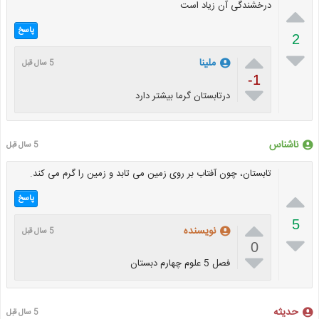
درخشندگی آن زیاد است

پاسخ
2


ملینا
5 سال قبل
-1

درتابستان گرما بیشتر دارد
ناشناس
5 سال قبل
تابستان، چون آفتاب بر روی زمین می تابد و زمین را گرم می کند.

پاسخ

5
نویسنده
5 سال قبل

0

فصل 5 علوم چهارم دبستان
حدیثه
5 سال قبل