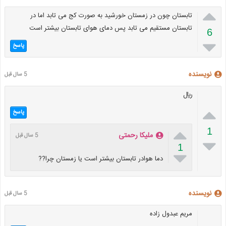

تابستان چون در زمستان خورشید به صورت کج می تابد اما در
تابستان مستقیم می تابد پس دمای هوای تابستان بیشتر است
6

پاسخ
نویسنده
5 سال قبل
﷼

پاسخ

1
ملیکا رحمتی
5 سال قبل

1

دما هوادر تابستان بیشتر است یا زمستان چرا??
نویسنده
5 سال قبل
مریم عبدول زاده