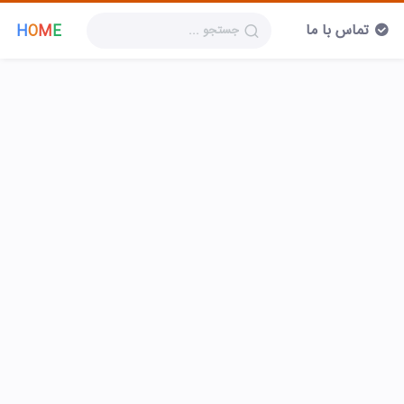
تماس با ما
H
O
M
E