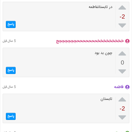

در تابستانفاطمه
-2

پاسخ
خخخخخخخخخحححححححججججججج
5 سال قبل

چون بد بود
0

پاسخ
فاطمه
5 سال قبل

تابستان
-2

پاسخ