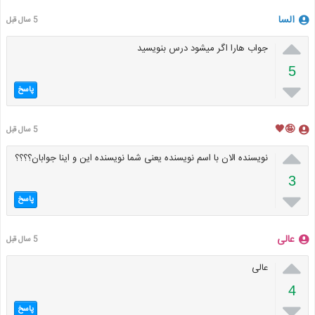
السا
5 سال قبل

جواب هارا اگر میشود درس بنویسید
5

پاسخ
🤪🖤
5 سال قبل

نویسنده الان با اسم نویسنده یعنی شما نویسنده این و اینا جوابان؟؟؟؟
3

پاسخ
عالی
5 سال قبل

عالی
4

پاسخ