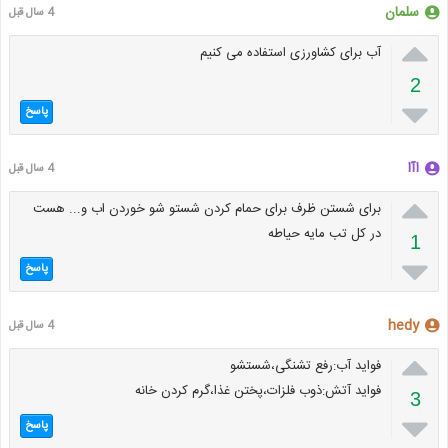
سلمان
4 سال قبل

آب برای کشاورزی استفاده می کنیم
2

پاسخ
اآا
4 سال قبل

برای شستن ظرف برای حمام کردن شستو شو خوردن اب و... هست
در کل تب مایه حیاطه
1

پاسخ
hedy
4 سال قبل

فواید آب:رفع تشنگی،شستشو
فواید آتش:ذوب فلزات،پختن غذا،گرم کردن خانه
3

پاسخ