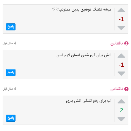

میشه قشنگ توضیح بدین ممنونم،♡♡
-1

پاسخ
ناشناس
4 سال قبل

اتش برای گرم شدن انسان لازم اسن
-1

پاسخ
ناشناس
4 سال قبل

آب برای رفع تشگی اتش باری
2

پاسخ