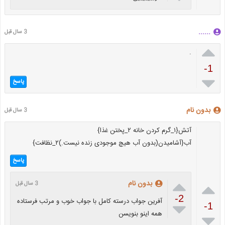
......
3 سال قبل

.
-1

پاسخ
بدون نام
3 سال قبل
آتش{۱_گرم کردن خانه ۲_پختن غذا}
آب{آشامیدن(بدون آب هیچ موجودی زنده نیست.)۲_نظافت}
پاسخ

بدون نام

3 سال قبل
-2
آفرین جواب درسته کامل با جواب خوب و مرتب فرستاده

-1
همه اینو بنویسن
