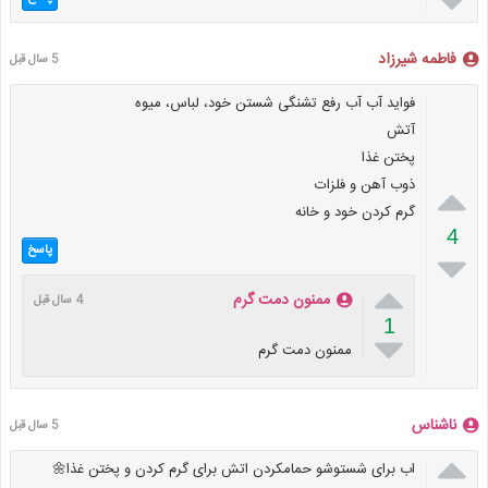

فاطمه شیرزاد
5 سال قبل
فواید آب آب رفع تشنگی شستن خود، لباس، میوه
آتش
پختن غذا
ذوب آهن و فلزات

گرم کردن خود و خانه
4
پاسخ


ممنون دمت گرم
4 سال قبل
1

ممنون دمت گرم
ناشناس
5 سال قبل

اب برای شستوشو حمامکردن اتش برای گرم کردن و پختن غذا🌼