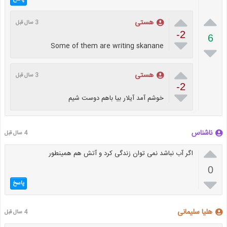


هستی
3 سال قبل
-2
6

Some of them are writing skanane


هستی
3 سال قبل
-2

خوشم آمد آیلار بیا باهم دوست شیم
ناشناس
4 سال قبل

اگر آب نباشد نمی توان زندگی کرد و آتش هم همینطور
0

پاسخ
هلیا سلیمانی
4 سال قبل