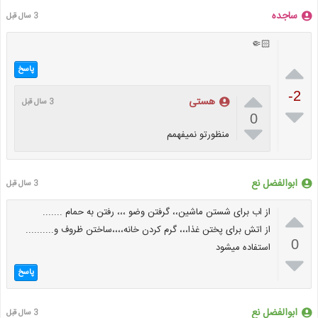
ساجده
3 سال قبل
🤏🏻

پاسخ

-2
هستی
3 سال قبل

0

منظورتو نمیفهمم
ابوالفضل نع
3 سال قبل

از اب برای شستن ماشین،، گرفتن وضو ،،، رفتن به حمام .......
از اتش برای پختن غذا،،، گرم کردن خانه،،،،ساختن ظروف و..........
0
استفاده میشود

پاسخ
ابوالفضل نع
3 سال قبل