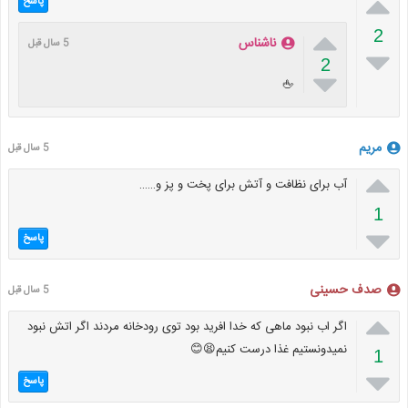

پاسخ

2
ناشناس
5 سال قبل

2

🖕
مریم
5 سال قبل

آب برای نظافت و آتش برای پخت و پز و……
1

پاسخ
صدف حسینی
5 سال قبل

اگر اب نبود ماهی که خدا افرید بود توی رودخانه مردند اگر اتش نبود
نمیدونستیم غذا درست کنیم😫😊
1

پاسخ