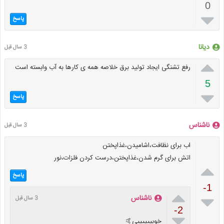
0

پاسخ
دیانا
3 سال قبل

رفع تشنگی ایجاد تولید برق خلاصه همه ی کارها به آب وابسته است
5

پاسخ
ناشناس
3 سال قبل
اب برای نظافت،اشامیدن،غذاپختن
اتش برای گرم شدن،غذاپختن،درست کردن فلزات،نور

پاسخ
-1


ناشناس
3 سال قبل
-2

خوبییییییی🤙