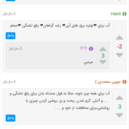
Hasti
5 سال قبل
آب برای ❤تولید برق های آبی❤ رشد گیاهان❤ رفع تشنگی ❤حمام.

پاسخ

-2
♡♡
5 سال قبل

3

مرسی
سوین محمدی:)
5 سال قبل

آب برای همه چیز خوبه ،مثلا به قول محدثه جان برای رفع تشنگی و
......و آتش :گرم شدن ،پخت و پز ،روشن کردن چیزی یا
3
روشنایی،برای محافظت از خود و.......

پاسخ