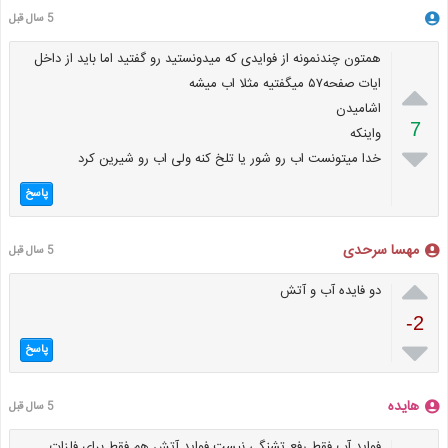
5 سال قبل
همتون چندنمونه از فوایدی که میدونستید رو گفتید اما باید از داخل

ایات صفحه۵۷ میگفتیه مثلا اب میشه
اشامیدن
7
واینکه

خدا میتونست اب رو شور یا تلخ کنه ولی اب رو شیرین کرد
پاسخ
مهسا سرحدی
5 سال قبل

دو فایده آب و آتش
-2

پاسخ
هایده
5 سال قبل
فواید آب فقط رفع تشنگی نیست.فواید آتش هم فقط برای فلزات