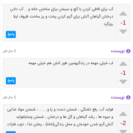

آب برای قاطی کردن با گچ و سیمان برای ساختن خانه و … آب دادن
درختان گیاهان آتش برای گرم کردن پخت و پز ساخت ظروف لیلا
-1
روزگرد

پاسخ
نویسنده
5 سال قبل

اب خیلی مهمه در زندگیهمین طور اتش هم خیلی مهمه
-1

پاسخ
نویسنده
5 سال قبل

فواید آب: رفع تشنگی ، شستن دست و پا و……… ، شستن مواد غذایی
و میوه ها ، رشد گیاهان و گل ها و درختان ، شستن وسایلفواید
-2
آتش:گرم شدن خودمان و محل زندگی(خانه) ، پختن غذا ، ذوب فلزات.
