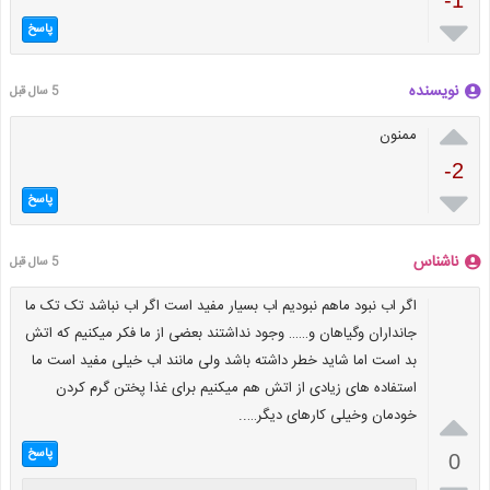

پاسخ
نویسنده
5 سال قبل

ممنون
-2

پاسخ
ناشناس
5 سال قبل
اگر اب نبود ماهم نبودیم اب بسیار مفید است اگر اب نباشد تک تک ما
جانداران وگیاهان و…… وجود نداشتند بعضی از ما فکر میکنیم که اتش
بد است اما شاید خطر داشته باشد ولی مانند اب خیلی مفید است ما
استفاده های زیادی از اتش هم میکنیم برای غذا پختن گرم کردن

خودمان وخیلی کارهای دیگر…..
پاسخ
0