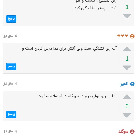
رفع تشنگی ، شست و شو
1
آتش : پختن غذا ، گرم کردن

پاسخ
❤❤❤
4 سال قبل

آب رفع تشنگي است ولی آتش برای غذا درس کردن است و....
1

پاسخ
المیرا
4 سال قبل

از اب برای تولی برق در نیروگاه ها استفاده میشود
3

پاسخ
سوگند
4 سال قبل