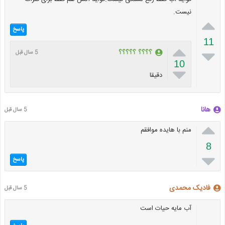
نیست.

پاسخ
11


؟؟؟؟ ؟؟؟؟؟
5 سال قبل
10

دقیقا
هانا
5 سال قبل

منم با هایده موافقم
8

پاسخ
فادیک محمدی
5 سال قبل
آب مایه حیات است