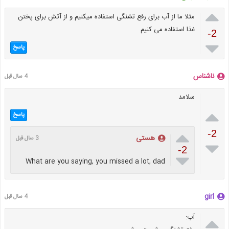

مثلا ما از آب برای رفع تشنگی استفاده میکنیم و از آتش برای پختن
غذا استفاده می کنیم
-2

پاسخ
ناشناس
4 سال قبل
سلامد

پاسخ

-2
هستی
3 سال قبل

-2

What are you saying, you missed a lot, dad
girl
4 سال قبل

آب: