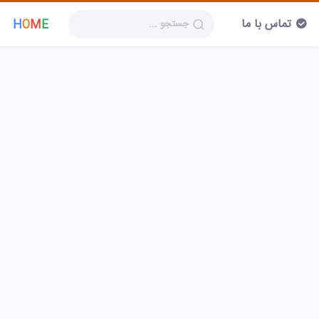
تماس با ما
H
O
M
E