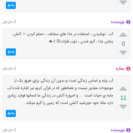

پاسخ
نویسنده
5 سال قبل

آب : نوشیدن ، استفاده در غذا های مختلف ، حمام کردن ☆ آتش :
پختن غذا ، گرم شدن ، ذوب فلزات🙃💧🔥
0

پاسخ
ستاره
5 سال قبل
آب پایه و اساس زندگی است و بدون آن زندگی برای هیچ یک از

موجودات مقدور نیست و همانطور که در قرآن کریم نیز اشاره شده آب
مایه ی حیات است …. و امروزه آتش در زندگی ما انسانها فواید زیادی
11
دارد مثلا خود خورشید آتشی است که زمین را گرم میکند….

پاسخ
نویسنده
5 سال قبل