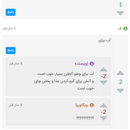
1

پاسخ
ف
5 سال قبل
آب برای
پاسخ
نویسنده
4 سال قبل


آب برای وضو گرفتن بسیار خوب است
-2

و آتش برای گرم کردن غذا و پختن چای
2

خوب است

ویکتوریا
4 سال قبل
-2

؟؟؟؟؟؟؟؟؟؟