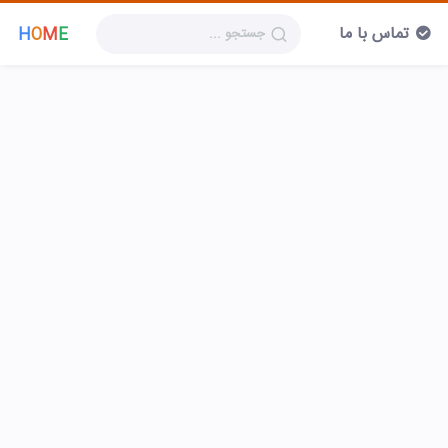
تماس با ما
H
O
M
E