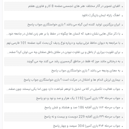
الفبای تصویر در آثار مختلف هنر های تجسمی صفحه 8 کار و فناوری هفتم
اهنگ زلزله ایمان بازیگر | دانلود
ایران بزرگترین تولید کننده این گیاه می باشد ؟ بازی خواستگاری جواب پاسخ
با ذکر مثال هایی نشان دهید که انسان ها چگونه در حفظ یا بر هم زدن تعادل در جامعه خود نقش دارند صفحه 63 تفکر و سبک زندگی هفتم
با مراجعه به دیوان حافظ غزلی بیابید و درباره نوع ردیف آن بحث کنید صفحه 101 فارسی نهم
برای تقویت بیزاری از باطل و بی تفاوت نبودن در مقابل باطل صفتان چه می توان کرد؟ صفحه 118 دین و زندگی دهم
به درختانی مانند موز که فقط در مناطق گرمسیری رشد می کنند چه می گویند
به معنای ودیعه می باشد ؟ بازی خواستگاری جواب پاسخ
بیماری لرزش اندام ها و اختلال در حرکت است ؟ بازی خواستگاری جواب پاسخ
جواب فعالیت تکمیلی در کلاس تخیل با توهم شباهت دارد چون اما یکی نیستند چون صفحه 125 کتاب تفکر و سبک زندگی هشتم
جواب مرحله ۱۱۹۲ بازی آمیرزا 1192 یک هزار و صد و نود و دو پاسخ
جواب مرحله ۱۸۶ بازی آفتابه 186 صد و هشتاد و شش پاسخ
جواب مرحله ۲۲۹ بازی آفتابه 229 دویست و بیست و نه پاسخ
جواب مرحله ۳۰۴ بازی آمیرزا 304 سیصد و چهار پاسخ