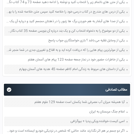
یکی از متن های ناتمام زیر را انتخاب کنید و نوشته را ادامه دهید صفحه 73 و 74 کتاب نگارش فارسی پنجم دبستان
یکی از درس های مندرج در کتاب درسی خود را خلاصه کنید سپس متن خلاصه شده را با بهره گیری از روش های دسته بندی نمودار جدول نقشه مفهومی نشان دهید صفحه 118 نگارش یازدهم
یکی از صدا های آبشار به هم خوردن برگ ها زنبور را در ذهنتان مجسم کنید و درباره آن یک بند بنویسید صفحه 11 نگارش پنجم
یکی از دو موضوع را به دلخواه انتخاب کن و یک بند درباره آن بنویس صفحه 35 کتاب نگارش فارسی سوم
یکی از وسایل نقلیه می باشد ؟ بازی خواستگاری جواب پاسخ
یکی از موثرترین پیام هایی را که دریافت کرده اید و به اقناع و تغییری جدی در شما منجر شده است برسی کنید و علت این تاثیر گذاری قابل توجه را بنویسید صفحه 52 تفکر و سواد رسانه ای دهم
یکی از خاطرات حضور خود در نماز جمعه صفحه 123 پیام های آسمان هفتم
یکی از داستان های مربوط به زندگی امام کاظم صفحه 45 هدیه های آسمان چهارم
مطالب تصادفی
آیا همیشه میزان آب مصرفی شما یکسان است صفحه 129 علوم هفتم
اعلام جنگ عربستان به ایران
اسی کیست خواننده ویکی پدیا + بیوگرافی
اگر دو جسم بر هم اثر نگذارند مانند حالتی که شخص در نزدیکی خودرو ایستاده است و خودرو را هل نمی دهد آیا دو جسم به هم نیرو وارد می کنند صفحه 50 علوم ششم