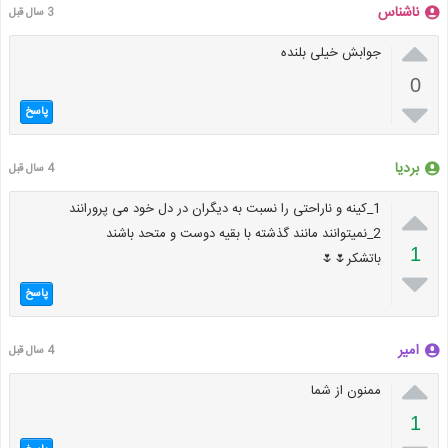
ناشناس
3 سال قبل

جوابش خیلی بلنده
0

پاسخ
بردیا
4 سال قبل

1_کینه و ناراحتی را نسبت به دیگران در دل خود می پرورانند
2_نمیتوانند مانند گذشته با بقیه دوست و متحد باشند
1
باتشکر🌷🌷

پاسخ
امیر
4 سال قبل

ممنون از شما
1