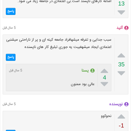
اشاعه کارهای ناپسند است.بی اعتمادی در جامعه زیاد می شود.
13

پاسخ
آنید
5 سال قبل
سبب جدایی و تفرقه میشهافراد جامعه کینه ای و پر از ناراحتی میشنبی
اعتمادی ایجاد میشهغیبت یه جوری تبلیغ کار های ناپسنده

پاسخ
35


یسنا
5 سال قبل
4

عالی بود ممنون
نویسنده
5 سال قبل

نحوکوو
-1