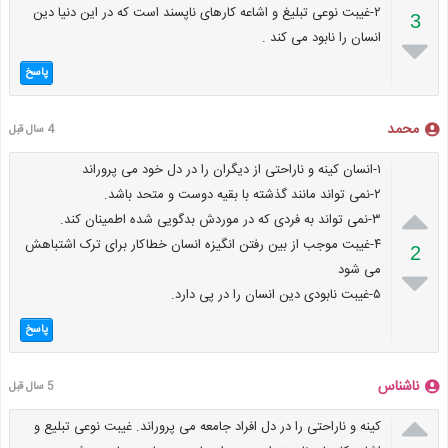
۲-غیبت نوعی تبلیغ و اشاعه کارهای ناپسند است که در این دنیا دین
3
انسان را نابود می کند .

پاسخ
محمد
4 سال قبل
۱-انسان کینه و ناراحتی از دیگران را در دل خود می پروراند
۲-نمی تواند مانند گذشته با بقیه دوست و متحد باشد.

۳-نمی تواند به فردی که در موردش بدگویی شده اطمینان کند.
۴-غیبت موجب از بین رفتن انگیزه انسان خطاکار برای ترک اشتباهش
2
می شود

۵-غیبت نابودی دین انسان را در پی دارد.
پاسخ
ناشناس
5 سال قبل

کینه و ناراحتی را در دل افراد جامعه می پروراند. غیبت نوعی تبلیع و