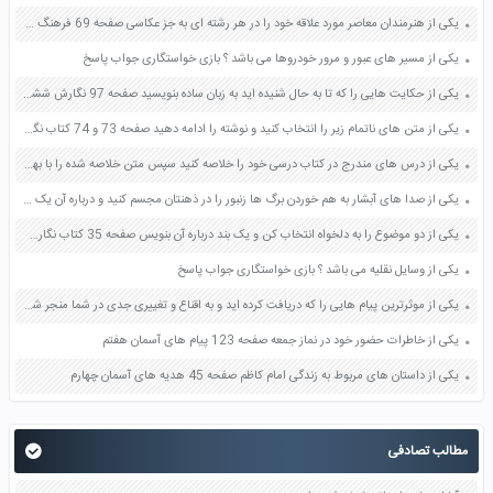
یکی از هنرمندان معاصر مورد علاقه خود را در هر رشته ای به جز عکاسی صفحه 69 فرهنگ و هنر نهم
یکی از مسیر های عبور و مرور خودروها می باشد ؟ بازی خواستگاری جواب پاسخ
یکی از حکایت هایی را که تا به حال شنیده اید به زبان ساده بنویسید صفحه 97 نگارش ششم دبستان
یکی از متن های ناتمام زیر را انتخاب کنید و نوشته را ادامه دهید صفحه 73 و 74 کتاب نگارش فارسی پنجم دبستان
یکی از درس های مندرج در کتاب درسی خود را خلاصه کنید سپس متن خلاصه شده را با بهره گیری از روش های دسته بندی نمودار جدول نقشه مفهومی نشان دهید صفحه 118 نگارش یازدهم
یکی از صدا های آبشار به هم خوردن برگ ها زنبور را در ذهنتان مجسم کنید و درباره آن یک بند بنویسید صفحه 11 نگارش پنجم
یکی از دو موضوع را به دلخواه انتخاب کن و یک بند درباره آن بنویس صفحه 35 کتاب نگارش فارسی سوم
یکی از وسایل نقلیه می باشد ؟ بازی خواستگاری جواب پاسخ
یکی از موثرترین پیام هایی را که دریافت کرده اید و به اقناع و تغییری جدی در شما منجر شده است برسی کنید و علت این تاثیر گذاری قابل توجه را بنویسید صفحه 52 تفکر و سواد رسانه ای دهم
یکی از خاطرات حضور خود در نماز جمعه صفحه 123 پیام های آسمان هفتم
یکی از داستان های مربوط به زندگی امام کاظم صفحه 45 هدیه های آسمان چهارم
مطالب تصادفی