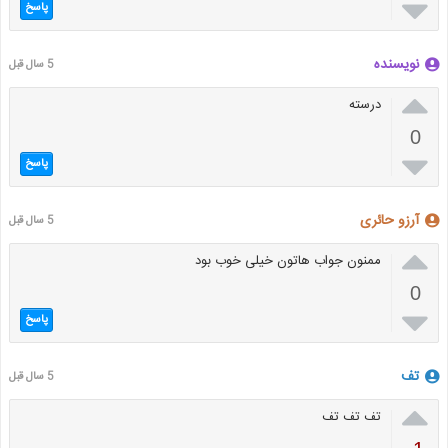

پاسخ
نویسنده
5 سال قبل

درسته
0

پاسخ
آرزو حائری
5 سال قبل

ممنون جواب هاتون خیلی خوب بود
0

پاسخ
تف
5 سال قبل

تف تف تف