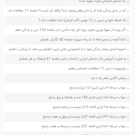
آیا احسان علیخانی فرزند شهید است
آیا در محل زندگی شما اثر یا بنای وقفی وجود دارد؟ واقف آن کیست؟ صفحه 11 مطالعات اجتماعی هشتم
آیا شایعه نابودی زمین در 12 بهمن (آخر الزمان) ناسا حقیقت دارد ؟
اگر روزه دار سهوا چیزی بخورد روزه اش چه حکمی دارد صفحه 130 دین و زندگی دهم
انشا آنچه در مسیر خانه تا مدرسه میبینید صفحه 42 نگارش هشتم
امروزه انسان بیشتر زندگی خود را با ناهمواری های زمین انطباق می دهد یا برعکس، ناهمواری ها را برای مقاصد خود تغییر می دهد یا هر دو؟ میزان دستکاری و دخالت انسان درمحیط های طبیعی نسبت به گذشته بیشتر شده است یا کمتر؟ چرا؟ صفحه 20 مطالعات اجتماعی نهم
به صورت گروهی یک داستان ایرانی را انتخاب کنید صفحه 67 فرهنگ و هنر هشتم
پاورپوینت درس 11 مطالعات اجتماعی هفتم
پخش آنلاین شعر یادت نره
جواب مرحله ۱۲ بازی آمیرزا 12 دوازده پاسخ
جواب مرحله ۱۸۵ بازی فندق 185 صد و هشتاد و پنج پاسخ
جواب مرحله ۲۱۵ بازی آفتابه 215 دویست و پانزده پاسخ
جواب مرحله ۲۴۷ بازی آفتابه 247 دویست و چهل و هفت پاسخ
جواب مرحله ۲۵۷ بازی آفتابه 257 دویست و پنجاه و هفت پاسخ