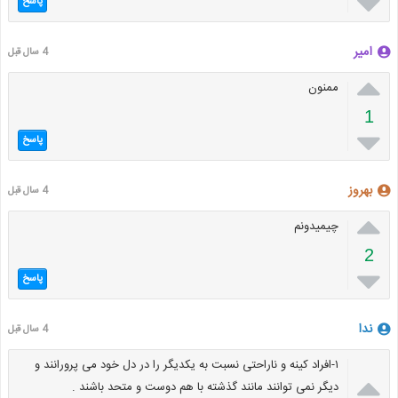

پاسخ
امیر
4 سال قبل

ممنون
1

پاسخ
بهروز
4 سال قبل

چیمیدونم
2

پاسخ
ندا
4 سال قبل
۱-افراد کینه و ناراحتی نسبت به یکدیگر را در دل خود می پرورانند و

دیگر نمی توانند مانند گذشته با هم دوست و متحد باشند .