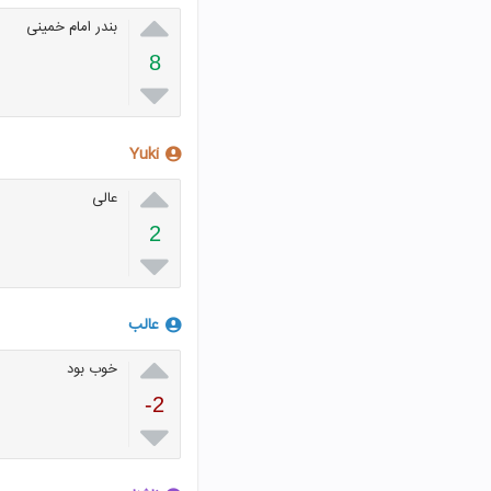

بندر امام خمینی
8

Yuki

عالی
2

عالب

خوب بود
-2
