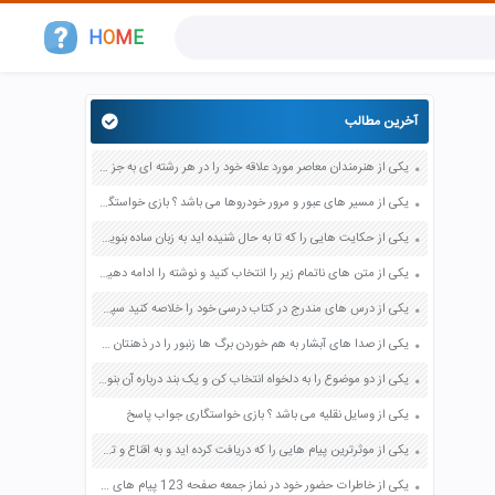
H
O
M
E
آخرین مطالب
یکی از هنرمندان معاصر مورد علاقه خود را در هر رشته ای به جز عکاسی صفحه 69 فرهنگ و هنر نهم
یکی از مسیر های عبور و مرور خودروها می باشد ؟ بازی خواستگاری جواب پاسخ
یکی از حکایت هایی را که تا به حال شنیده اید به زبان ساده بنویسید صفحه 97 نگارش ششم دبستان
یکی از متن های ناتمام زیر را انتخاب کنید و نوشته را ادامه دهید صفحه 73 و 74 کتاب نگارش فارسی پنجم دبستان
یکی از درس های مندرج در کتاب درسی خود را خلاصه کنید سپس متن خلاصه شده را با بهره گیری از روش های دسته بندی نمودار جدول نقشه مفهومی نشان دهید صفحه 118 نگارش یازدهم
یکی از صدا های آبشار به هم خوردن برگ ها زنبور را در ذهنتان مجسم کنید و درباره آن یک بند بنویسید صفحه 11 نگارش پنجم
یکی از دو موضوع را به دلخواه انتخاب کن و یک بند درباره آن بنویس صفحه 35 کتاب نگارش فارسی سوم
یکی از وسایل نقلیه می باشد ؟ بازی خواستگاری جواب پاسخ
یکی از موثرترین پیام هایی را که دریافت کرده اید و به اقناع و تغییری جدی در شما منجر شده است برسی کنید و علت این تاثیر گذاری قابل توجه را بنویسید صفحه 52 تفکر و سواد رسانه ای دهم
یکی از خاطرات حضور خود در نماز جمعه صفحه 123 پیام های آسمان هفتم