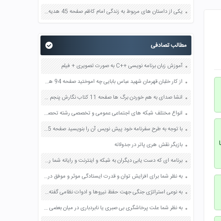
یکی از داستان های مربوط به زندگی امام کاظم صفحه 45 هدیه های آسمان چهارم
مطالب تصادفی
آموزش زبان برنامه نویسی ++C به صورت تصویری + فیلم
از کار خلبان قهرمان شهید عباس بابایی چه اموختید صفحه 94 هدیه های آسمان چهارم
انشا صدای به هم خوردن برگ ها صفحه 11 کتاب نگارش پنجم دبستان
انواع مختلف شبکه های اجتماعی عمومی و تخصصی رشته تحصیلی صفحه 38 کاربرد فناوری های نوین یازدهم
با توجه به طرح سفرنامه خود پیش نویس آن را بنویسید صفحه 95 و 96 نگارش یازدهم
بازیگر نقش هری پاتر در جدولانه
برنامه ای که دست یابی دیگران به شبکه و اینترنت و رایانه شما را قطع می کند
به نظر شما برای افزایش توان و قدرت ایستادگی موثر و موفق در برابر تهاجم دشمن چه اقداماتی باید انجام دهم صفحه 13 آمادگی دفاعی دهم
به نوعی استراتژی جنگی جهت حفظ نیروها و ادوات نظامی گفته میشود ؟ بازی خواستگاری جواب پاسخ
به نظر شما علت پرخاشگری بی صبری یا نابردباری در میان بعضی از ما چیست صفحه 85 کتاب تفکر و سبک زندگی هفتم