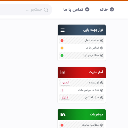
خانه
تماس با ما
نوار جهت یابی
صفحه اصلی
تماس با ما
مطالب جدید
آمار سایت
نویسنده
:
ادمین
تعداد موضواعات
:
1
سال افتتاح
:
1395
موضوعات
مطالب سایت