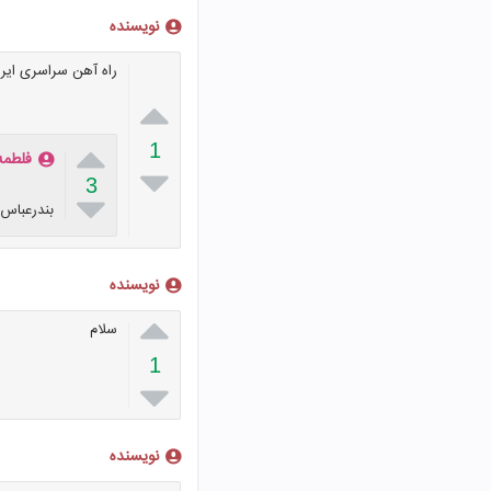
نویسنده
راه آهن سراسری ایرا


1
فلطمه

3

بندرعباس 
نویسنده

سلام
1

نویسنده