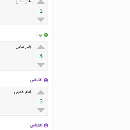

بندر عباس
1

ب ا

بندر عباس
4

ناشناس

امام خمینی
3

ناشناس