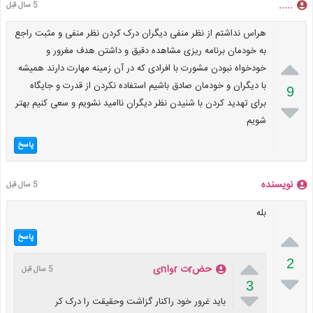
.....
5 سال قبل
هراس نداشتم از نظر منفی دیگران درک کردن نظر منفی و مثبت راجع
به خودمان برنامه ریزی مشاهده دقیق و داشتن هدف مغرور و

خودخواه نبودن مشورت با افرادی که در آن زمینه مهارت دارند همیشه
با دیگران و خودمان صادق باشیم استفاده نکردن از قدرت و جایگاه
9
برای تهدید کردن با شنیدن نظر دیگران ناامید نشویم و سعی کنیم بهتر

شویم
پاسخ
نویسنده
5 سال قبل
بله

پاسخ

2
حضrت rواnی
5 سال قبل

3

باید غرور خود راکنار گزاشت وحقیقت را درک کر