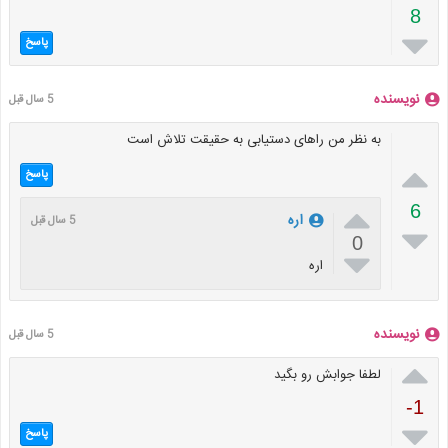
8

پاسخ
نویسنده
5 سال قبل
به نظر من راهای دستیابی به حقیقت تلاش است

پاسخ

6
اره
5 سال قبل

0

اره
نویسنده
5 سال قبل

لطفا جوابش رو بگید
-1

پاسخ