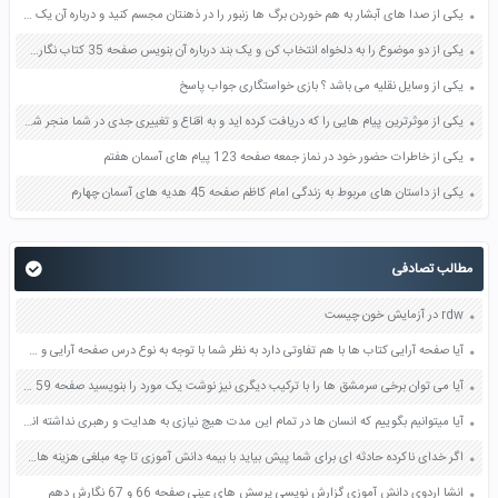
یکی از صدا های آبشار به هم خوردن برگ ها زنبور را در ذهنتان مجسم کنید و درباره آن یک بند بنویسید صفحه 11 نگارش پنجم
یکی از دو موضوع را به دلخواه انتخاب کن و یک بند درباره آن بنویس صفحه 35 کتاب نگارش فارسی سوم
یکی از وسایل نقلیه می باشد ؟ بازی خواستگاری جواب پاسخ
یکی از موثرترین پیام هایی را که دریافت کرده اید و به اقناع و تغییری جدی در شما منجر شده است برسی کنید و علت این تاثیر گذاری قابل توجه را بنویسید صفحه 52 تفکر و سواد رسانه ای دهم
یکی از خاطرات حضور خود در نماز جمعه صفحه 123 پیام های آسمان هفتم
یکی از داستان های مربوط به زندگی امام کاظم صفحه 45 هدیه های آسمان چهارم
مطالب تصادفی
rdw در آزمایش خون چیست
آیا صفحه آرایی کتاب ها با هم تفاوتی دارد به نظر شما با توجه به نوع درس صفحه آرایی و طرح جلد کتاب ها متناسب طراحی شده اند صفحه 49 فرهنگ و هنر نهم
آیا می توان برخی سرمشق ها را با ترکیب دیگری نیز نوشت یک مورد را بنویسید صفحه 59 فرهنگ و هنر هفتم
آیا میتوانیم بگوییم که انسان ها در تمام این مدت هیچ نیازی به هدایت و رهبری نداشته اند تکلیف مردم در این زمان که دوران غیبت نامیده می شود چیست صفحه 56 پیام های آسمان نهم
اگر خدای ناکرده حادثه ای برای شما پیش بیاید با بیمه دانش آموزی تا چه مبلغی هزینه های درمان را پرداخت می کنند صفحه 26 مطالعات اجتماعی هفتم
انشا اردوی دانش آموزی گزارش نویسی پرسش های عینی صفحه 66 و 67 نگارش دهم