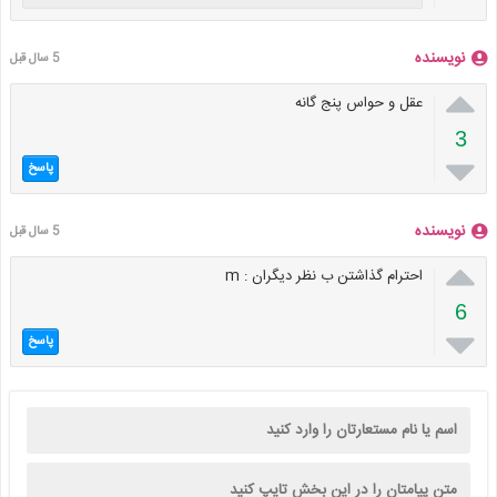
نویسنده
5 سال قبل

عقل و حواس پنج گانه
3

پاسخ
نویسنده
5 سال قبل

احترام گذاشتن ب نظر دیگران : m
6

پاسخ