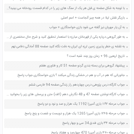
با توجه به شکل صفحه ی قبل هر یک از سنگ های زیر را در کدام قسمت رودخانه می بینید؟ صفحه 45 علوم چهارم
بازیگر نقش لیلا در همه چیز آنجاست + اسم اصلی
به آن یار مهربان نیز گفته می شود بازی خواستگاری + جواب
به طور گروهی درباره یکی از قهرمانان مبارزه با استعمار تحقیق کنید و شرح حال مختصری از کار های او را بنویسید صفحه 114 کتاب مطالعات اجتماعی ششم دبستان
به نقشه ی خطر پذیری زمین لرزه ای ایران به دقت نگاه کنید صفحه 88 آمادگی دفاعی نهم
تاریخ اربعین 96 + زمان روز چند شنبه است ؟
پیشنهاد گروهی برای بسته بندی گردو صفحه 51 کار و فناوری هفتم
جانورانی که هم در آب و هم در خشکی زندگی میکنند ؟ بازی خواستگاری جواب پاسخ
جواب کارگاه درس پژوهی درس چهاردهم راز زندگی صفحه 94 فارسی ششم
جواب کارگاه نوشتن صفحه 47 و 48 نگارش دهم (الف) متن و پرسش های زیر را بخوانید آنگاه از بین پرسش ها هر یک را که با محتوای نوشته ارتباط دارند مشخص نمایید سرانجام آنها را متناسب با متن گزینش و سازماندهی کنید
جواب مرحله ۱۱۹۲ بازی آمیرزا 1192 یک هزار و صد و نود و دو پاسخ
جواب مرحله ۱۲۶۵ بازی آمیرزا 1265 یک هزار و دویست و شصت و پنج پاسخ
جواب مرحله ۳۴ بازی فندق 34 سی و چهار پاسخ
جواب مرحله ۴۷۰ بازی آمیرزا 470 چهارصد و هفتاد پاسخ