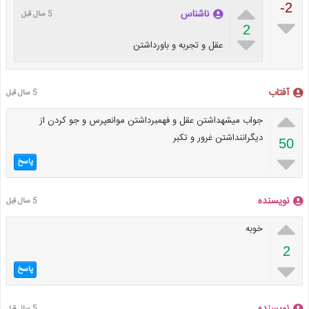

-2
ناشناس
5 سال قبل

2

عقل و تجربه و باورداشتن
آفتاب
5 سال قبل

جواب میشهداشتن عقل و فهمبرداشتن موانعپرس و جو کردن از
دیگراننداشتن غرور و تکبر
50

پاسخ
نویسنده
5 سال قبل

خوبه
2

پاسخ