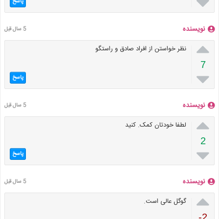

پاسخ
نویسنده
5 سال قبل

نظر خواستن از افراد صادق و راستگو
7

پاسخ
نویسنده
5 سال قبل

لطفا خودتان کمک. کنید
2

پاسخ
نویسنده
5 سال قبل

گوگل عالی است.
-2