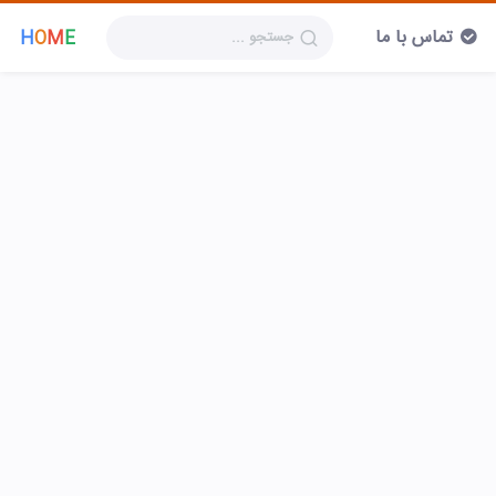
تماس با ما
H
O
M
E