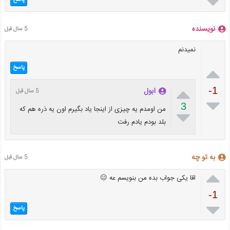

نویسنده
5 سال قبل
نمیدنم

پاسخ

-1
ابول
5 سال قبل

3
من اومدم یه چیزی از اینجا یاد بگیرم اون یه ذره هم که

بلد بودم یادم رفت
به تو چه
5 سال قبل

اقا یکی جواب بده من بنویسم عه 😑
-1

پاسخ