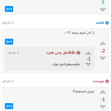
3

پاسخ
فاطمه
5 سال قبل
از آخر کدوم میشه ؟؟ /:

پاسخ

-2
👍👍عقل وحی فطرت
5 سال قبل

-1

عقلوحیفطرتاینع جواب
نویسنده
5 سال قبل

چیزی نمیدونم😐
-1

پاسخ