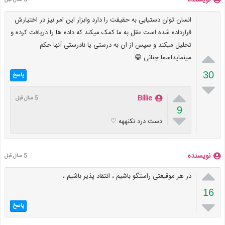
نویسنده
5 سال قبل
انسان توان دستیابی به حقیقت را دارد وابزار این امر نیز در اختیارش
قرارداده شده است عقل به ما کمک میکند که داده ها را دریافت کرده و
تحلیل میکند و سپس از ان به درستی یا نادرستی آنها حکم

مینمایداسما چنانی 😁
30
پاسخ


Billie
5 سال قبل
9

دست درد نکنههه ♡
نویسنده
5 سال قبل

در هر موقیعتی راستگو باشیم ، انتقاد پذیر باشیم ،
16

پاسخ