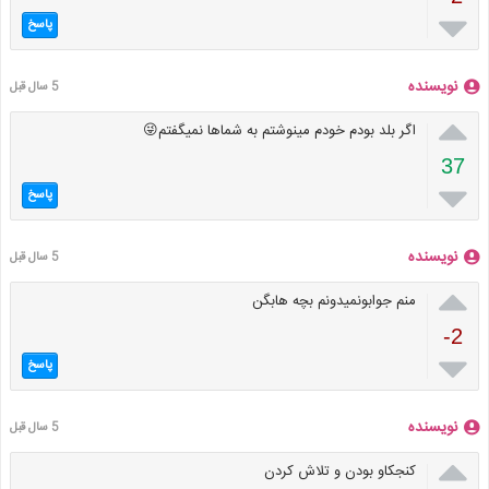

پاسخ
نویسنده
5 سال قبل

اگر بلد بودم خودم مینوشتم به شماها نمیگفتم😜
37

پاسخ
نویسنده
5 سال قبل

منم جوابونمیدونم بچه هابگن
-2

پاسخ
نویسنده
5 سال قبل

کنجکاو بودن و تلاش کردن