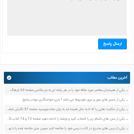
ارسال پاسخ
آخرین مطالب
یکی از هنرمندان معاصر مورد علاقه خود را در هر رشته ای به جز عکاسی صفحه 69 فرهنگ و هنر نهم
یکی از مسیر های عبور و مرور خودروها می باشد ؟ بازی خواستگاری جواب پاسخ
یکی از حکایت هایی را که تا به حال شنیده اید به زبان ساده بنویسید صفحه 97 نگارش ششم دبستان
یکی از متن های ناتمام زیر را انتخاب کنید و نوشته را ادامه دهید صفحه 73 و 74 کتاب نگارش فارسی پنجم دبستان
یکی از درس های مندرج در کتاب درسی خود را خلاصه کنید سپس متن خلاصه شده را با بهره گیری از روش های دسته بندی نمودار جدول نقشه مفهومی نشان دهید صفحه 118 نگارش یازدهم