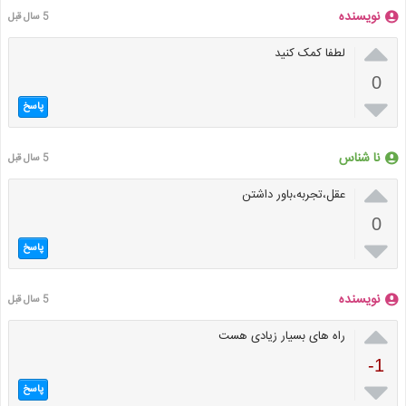
نویسنده
5 سال قبل

لطفا کمک کنید
0

پاسخ
نا شناس
5 سال قبل

عقل،تجربه،باور داشتن
0

پاسخ
نویسنده
5 سال قبل

راه های بسیار زیادی هست
-1

پاسخ