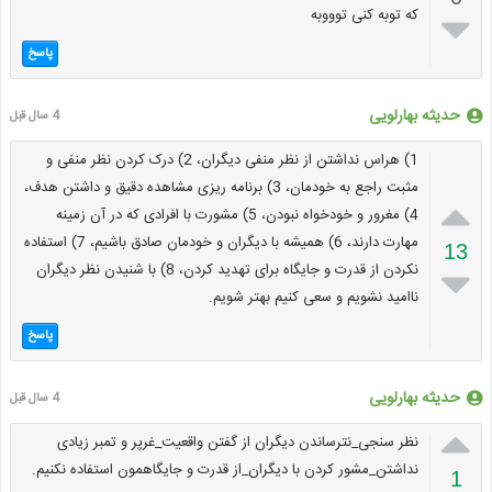
که توبه کنی توووبه

پاسخ
حدیثه بهارلویی
4 سال قبل
1) هراس نداشتن از نظر منفی دیگران، 2) درک کردن نظر منفی و
مثبت راجع به خودمان، 3) برنامه ریزی مشاهده دقیق و داشتن هدف،

4) مغرور و خودخواه نبودن، 5) مشورت با افرادی که در آن زمینه
مهارت دارند، 6) همیشه با دیگران و خودمان صادق باشیم، 7) استفاده
13
نکردن از قدرت و جایگاه برای تهدید کردن، 8) با شنیدن نظر دیگران

ناامید نشویم و سعی کنیم بهتر شویم.
پاسخ
حدیثه بهارلویی
4 سال قبل

نظر سنجی_نترساندن دیگران از گفتن واقعیت_غرپر و تمبر زیادی
نداشتن_مشور کردن با دیگران_از قدرت و جایگاهمون استفاده نکنیم.
1