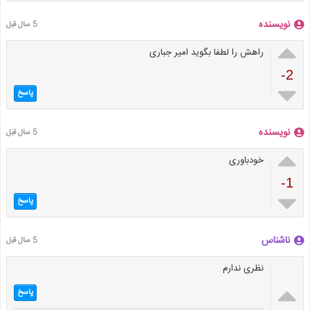
نویسنده
5 سال قبل

راهش را لطفا بگوید امیر جباری
-2

پاسخ
نویسنده
5 سال قبل

خودباوری
-1

پاسخ
ناشناس
5 سال قبل
نظری ندارم

پاسخ