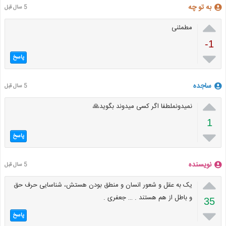
به تو چه
5 سال قبل

مطمئنی
-1

پاسخ
ساجده
5 سال قبل

نمیدونملطفا اگر کسی میدوند بگوید🙏
1

پاسخ
نویسنده
5 سال قبل

یک به عقل و شعور انسان و منطق بودن هستش، شناسایی حرف حق
و باطل از هم هستند . … جعفری .
35

پاسخ