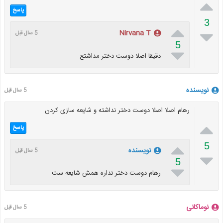

پاسخ
3


Nirvana T
5 سال قبل
5

دقیقا اصلا دوست دختر مداشتع
نویسنده
5 سال قبل
رهام اصلا اصلا دوست دختر نداشته و شایعه سازی کردن

پاسخ

5
نویسنده
5 سال قبل

5

رهام دوست دختر نداره همش شایعه ست
نوماکانی
5 سال قبل