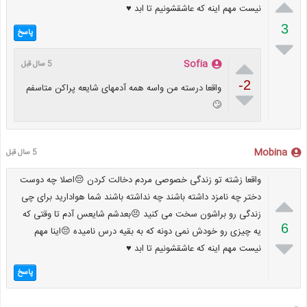

نیست مهم اینه که عاشقشونیم تا ابد ⁦♥️⁩⁦
3
پاسخ


Sofia
5 سال قبل
-2
واقعا درسته من واسه همه آدمهای شایعه پراکن متاسفم

🙄
Mobina
5 سال قبل
واقعا زشته تو زندگی خصوصی مردم دخالت کردن 😔اصلا چه دوست

دختر چه نامزد داشته باشند چه نداشته باشند شما هوادارید برای چی
زندگی رو براشون سخت می کنید 😣بعدشم شایعس آدم تا وقتی که
6
یه چیزی رو خودش نمی دونه که به بقیه درس نامیده 😔اینا مهم

نیست مهم اینه که عاشقشونیم تا ابد ⁦♥️⁩⁦
پاسخ