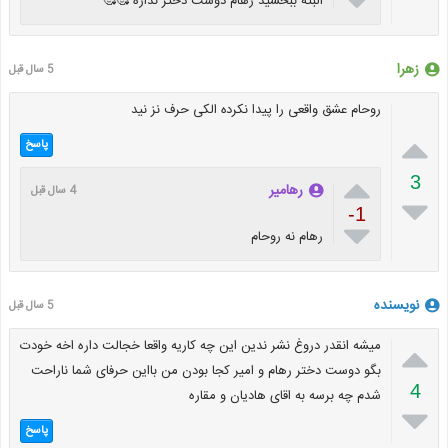
البته ببخشید رهام دوست دختر نداره 🥰🥰
زھرا
5 سال قبل
روحام عشق واقعی را پیدا نکردہ الکی حرف نز نید

پاسخ

3
رهامیر
4 سال قبل

-1

رهام نه روحام
نویسنده
5 سال قبل

میشه انقدر دروغ نشر ندین این چه کاریه واقعا خجالت داره اخه خودت
بگو دوست دختر رهام و امیر کجا بودن من بااین حرفای شما ناراحت
4
شدم چه برسه به اقای هادیان و مقاره

پاسخ