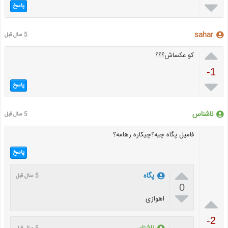

پاسخ
sahar
5 سال قبل

کو عکساش؟؟؟
-1

پاسخ
ناشناس
5 سال قبل
فاميل پگاه چيه؟چيکاره رهامه؟
پاسخ

پگاه
5 سال قبل
0


اهوازی
-2