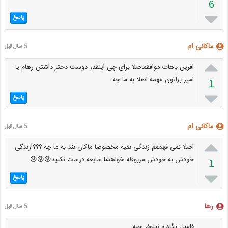
6

پاسخ
ماکانی ام
5 سال قبل

افرین باهات موافقماصلا برای چی اینقدر دوست دختر داشتن رهام یا
امیر براتون مهمه اصلا به ما چه
1

پاسخ
ماکانی ام
5 سال قبل

اصلا نمی فهممم زندگی بقیه مخصوصا ماکان بند به ما چه ؟؟؟!زندگی
خودش به خودش مربوطه خواهشا شایعه درست نکنید😡😡😠
1

پاسخ
رها
5 سال قبل
فامیل پگاه و نیلوفر چیه