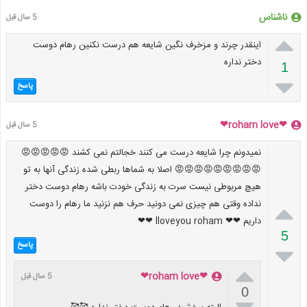
ناشناس
5 سال قبل

اینقدر چرند و مزخرف نگین شایعه هم درست نکنین رهام دوست
دختر نداره
1

پاسخ
❤roham love❤
5 سال قبل
نمیدونم چرا شایعه درست می کنند خجالتم نمی کشند 😡😡😡😡😡
😡😡😡😡😡😡😡😡😡 اصلا به شماها ربطی شده زندگی آنها به تو
هیچ مربوطی نیست سرت به زندگی خودت باشه رهام دوست دختر
نداده وقتی هم چیزی نمی دونید حرف هم نزنید ما رهام را دوست

داریم ❤❤ lloveyou roham ❤❤
5
پاسخ


❤roham love❤
5 سال قبل
0
