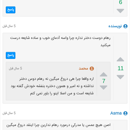
6

پاسخ
نویسنده
5 سال قبل
رهام دوست دختر نداره چرا واسه آدمای خوب و ساده شایعه درست
میکنید

پاسخ
11
محمد
5 سال قبل


اره واقعا چرا هی دروغ میگین نه رهام دوس دختر
7

نداشته و نه امیر و همون دختره بنفشه خودش گفته بود
شایعه است و من اصلا اینو را باور نمی کنم
Asma
5 سال قبل
اصن هیچ عمس یا مدرکی درمورد رهام ندارین چرا اینقد دروغ میگین