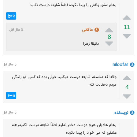
رهام عشق واقعی را پیدا نکرده لطفاً شایعه درست نکنید

پاسخ

11
ماکانی
5 سال قبل

8

دقیقا زهرا
niloofar
5 سال قبل

واقعا که متاسفم شایعه درست میکنید خیلی بده که کسی تو زندگی
مردم دختالت کنه
4

پاسخ
نویسنده
5 سال قبل
رهام هادیان هیچ دوست دختر ندارم لطفاً شایعه درست نکنیدرهام
عشقی که می خواد را پیدا نکرده