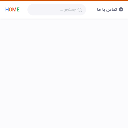
تماس با ما
H
O
M
E