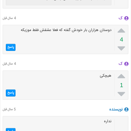
ک
4 سال قبل

دوستان هزاران بار خودش گفته که فعلا عشقش فقط موزیکه
4

پاسخ
ک
4 سال قبل

هیچکی
1

پاسخ
نویسنده
5 سال قبل
نداره