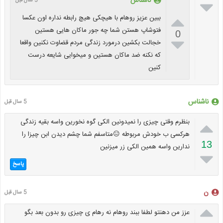
ناشناس

5 سال قبل

ببین عزیز روهام با هیچکی هیچ رابطه نداره اون عکسا
فتوشاپ هستن شما چه جور ماکان هایی هستین
0

خجالت بکشین درمورد زندگی مردم قضاوت نکنین واقعا
که نکنه ضد ماکان هستین و میخوایی شایعه درست
کنین
ناشناس
5 سال قبل

بنظرم وقتی چیزی را نمیدونین الکی گوه نخورین واسه بقیه زندگی
هرکسی ب خودش مربوطه 😑متاسفم شما چشم دیدن ابن چیزا را
13
ندارین واسه همین الکی زر میزنین

پاسخ
ن
5 سال قبل

عزز من دهنتو لطفا ببند روهام نه رهام ی چیزی رو بدون بعد بگو