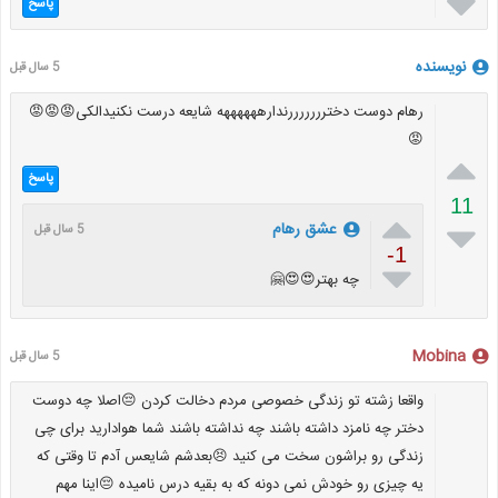

پاسخ
نویسنده
5 سال قبل
رهام دوست دخترررررررندارههههههه شایعه درست نکنیدالکی😡😡😡
😡

پاسخ
11


عشق رهام
5 سال قبل
-1

چه بهتر😍😍🤗
Mobina
5 سال قبل
واقعا زشته تو زندگی خصوصی مردم دخالت کردن 😔اصلا چه دوست
دختر چه نامزد داشته باشند چه نداشته باشند شما هوادارید برای چی
زندگی رو براشون سخت می کنید 😣بعدشم شایعس آدم تا وقتی که
یه چیزی رو خودش نمی دونه که به بقیه درس نامیده 😔اینا مهم