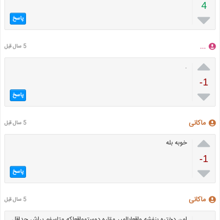
4

پاسخ
...
5 سال قبل

.
-1

پاسخ
ماکانی
5 سال قبل

خوبه بله
-1

پاسخ
ماکانی
5 سال قبل
اون دختره بنفشه واقعاباامیر مقاره دوستهواقعاکه متاسفم براش حداقل