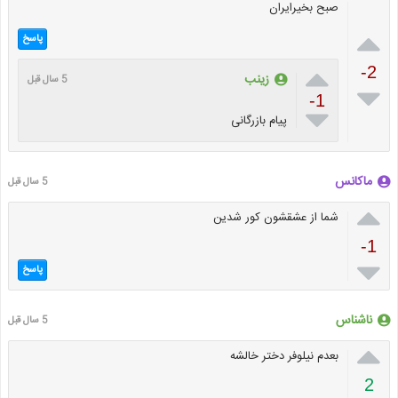
صبح بخیرایران

پاسخ

-2
زینب
5 سال قبل

-1

پیام بازرگانی
ماکانس
5 سال قبل

شما از عشقشون کور شدین
-1

پاسخ
ناشناس
5 سال قبل

بعدم نیلوفر دختر خالشه
2