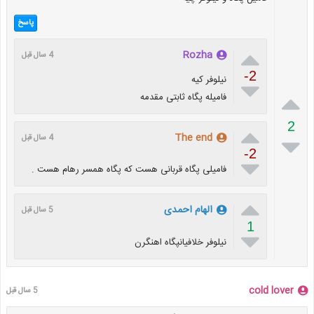
پاسخ

Rozha
4 سال قبل
-2
نیلوفر کیه


فامیله پگاه ثابتی مقدمه
2

The end

4 سال قبل
-2

فامیلی پگاه قربانی هست که پگاه همسر رهام هست .

الهام احمدی
5 سال قبل
1

نیلوفر خلافیانپگاه اهنگرن
cold lover
5 سال قبل