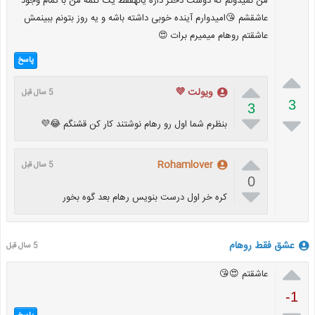
من نمیدونم که دوست دختر داره یانهفقط یک کلمه من با تمام وجود
عاشقشم 😘امیدوارم آینده خوبی داشته باشه و یه روز بتونم ببینمش
عاشقتم روهام میمیرم برات 😍
پاسخ


ویولت 💜
5 سال قبل
3
3


بنظرم شما اول رو رهام نوشتند کار کن قشنگم 😂💜

Rohamlover
5 سال قبل
0

کره خر اول درست بنویس رهام بعد گوه بخور
عشق فقط روهام
5 سال قبل

عاشقتم 😍😘
-1