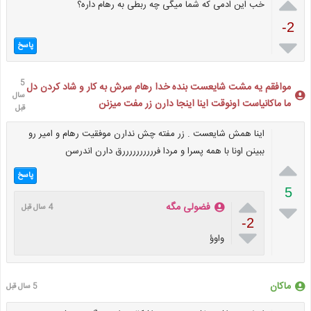

خب این ادمی که شما میگی چه ربطی به رهام داره؟
-2

پاسخ
5
موافقم یه مشت شایعست بنده خدا رهام سرش به کار و شاد کردن دل
سال
ما ماکانیاست اونوقت اینا اینجا دارن زر مفت میزنن
قبل
اینا همش شایعست . زر مفته چش ندارن موفقیت رهام و امیر رو
ببینن اونا با همه پسرا و مردا فررررررررررق دارن اندرسن

پاسخ
5


فضولی مگه
4 سال قبل
-2

واوؤ
ماکان
5 سال قبل