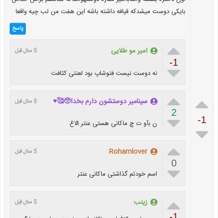
بایکی دوست میشدکه قیافه داشته باشه این هفت من لب چیه واقعا
پاسخ

امیر مو طلایی
5 سال قبل
-1

نه دوست نیست فتوشاپ بود لعنتی کثافت


سینامیر دوستشون دارم بخدا🥺🥰♥️
5 سال قبل
2

-1
ن بآو ت چ ماکانی هستی عنتر الاغ


Rohamlover
5 سال قبل
0

اسم خودتم گذاشتی ماکانی عنتر

زینب
5 سال قبل
-1