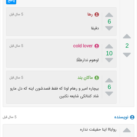
پاسخ

رها
5 سال قبل
6

دقیقا


2
cold lover
5 سال قبل

10

اوهوم نداره🤗

ماکان بند
5 سال قبل
6
بیچاره امیر و رهام اونا که فقط قصدشون اینه که دل مارو

شاد کننالکی شایعه نکنین
نویسنده
5 سال قبل

روایااا اینا حقیقت نداره