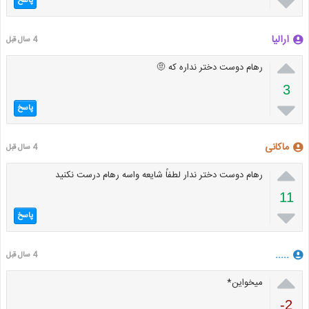

پاسخ
ارالیا
4 سال قبل

رهام دوست دختر نداره که 🤨
3

پاسخ
ماکانی
4 سال قبل

رهام دوست دختر ندار لطفاً شایعه واسه رهام درست نکنید
11

پاسخ
.....
4 سال قبل

میخواین*
-2