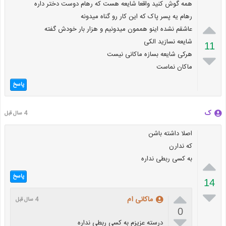
همه گوش کنید واقعا شایعه هست که رهام دوست دختر داره
رهام یه پسر پاک که این کار رو گناه میدونه

عاشقم نشده اینو هممون میدونیم و هزار بار خودش گفته
شایعه نسازید الکی
11
هرکی شایعه بسازه ماکانی نیست

ماکان نماست
پاسخ
ک
4 سال قبل
اصلا داشته باشن
که ندارن
به کسی ربطی نداره

پاسخ
14


ماکانی ام
4 سال قبل
0

درسته عزیزم به کسی ربطی نداره