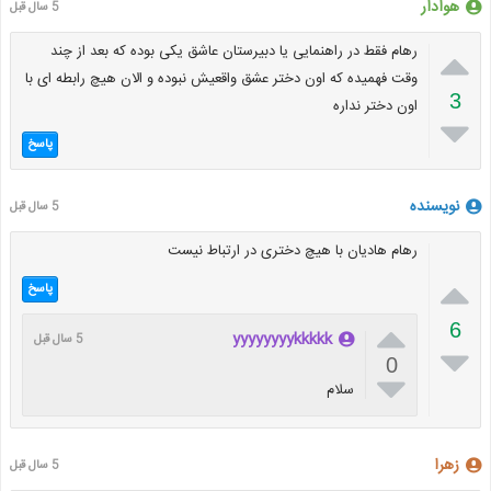
هوادار
5 سال قبل

رهام فقط در راهنمایی یا دبیرستان عاشق یکی بوده که بعد از چند
وقت فهمیده که اون دختر عشق واقعیش نبوده و الان هیچ رابطه ای با
3
اون دختر نداره

پاسخ
نویسنده
5 سال قبل
رهام هادیان با هیچ دختری در ارتباط نیست

پاسخ

6
yyyyyyyykkkkk
5 سال قبل

0

سلام
زهرا
5 سال قبل