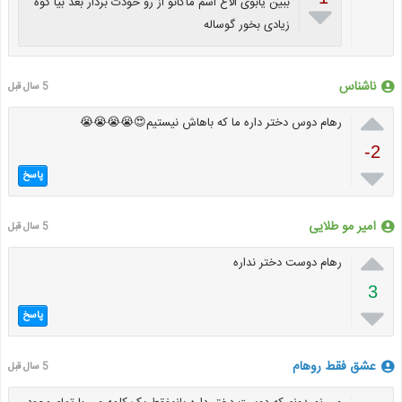
ببین یابوی الاغ اسم ماکانو از رو خودت بردار بعد بیا گوه

زیادی بخور گوساله
ناشناس
5 سال قبل

رهام دوس دختر داره ما که باهاش نیستیم😍😭😭😭😭
-2

پاسخ
امیر مو طلایی
5 سال قبل

رهام دوست دختر نداره
3

پاسخ
عشق فقط روهام
5 سال قبل