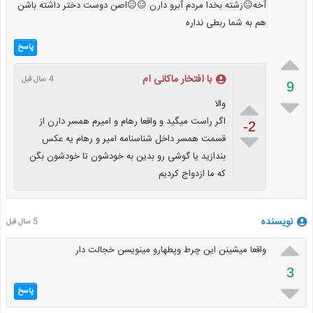
آخه😑زشته بخدا مردم آبرو دارن 😐😑اصن دوست دختر داشته باشن
هم به شما ربطی نداره
پاسخ

با افتخار ماکانی ام
4 سال قبل
9


والا
اگر راست میگید و واقعا رهام و امیرم همسر دارن از
-2

قسمت همسر داخل شناسنامه امیر و رهام یه عکس
بندازید یا گوشی رو بدین به خودشون تا خودشون بگن
که ما ازدواج کردیم
نویسنده
5 سال قبل

واقعا میشینن این چرط وپطهارو مینویسن خجالت دار
3

پاسخ