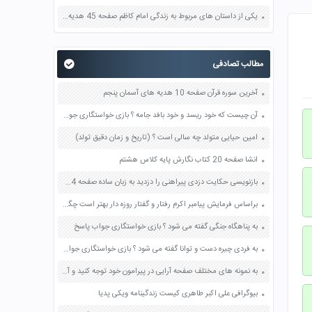
یکی از داستان های مربوط به زندگی امام کاظم صفحه 45 هدیه های آسمان چهارم
مطالب تصادفی
آخرین سوره قرآن صفحه 10 هدیه های آسمان پنجم
آن چیست که خود ریسد و خود بافد جامه ؟ بازی خواستگاری جواب پاسخ
امین حیایی متولد چه سالی است ؟ (تاریخ و زمان دقیق تولد)
انشا صفحه 20 کتاب نگارش پایه کلاس هشتم
بازنویسی حکایت دزدی پیراهنی را دزدید به زبان ساده صفحه 34 نگارش نهم
براساس فرمایش پیامبر اکرم رفتار و گفتار روزه دار بهتر است چگونه باشد صفحه 59 پیام های آسمان هشتم
به پناهگاه جنگی گفته می شود ؟ بازی خواستگاری جواب پاسخ
به فردی چیره دست و توانا گفته می شود ؟ بازی خواستگاری جواب پاسخ
به نمونه های مختلف صفحه آرایی در پیرامون خود توجه کنید و آنها را از نظر طرح جلد صفحه های داخلی و به کارگیری حروف مختلف با یکدیگر مقایسه کنید صفحه 49 فرهنگ و هنر نهم
بیوگرافی علی اکبر طاهری کیست زندگینامه ویکی پدیا