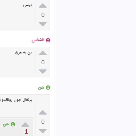

مرسی
0

ناشناس

من به عراق
0

هن
پرتغال جون رونالدو 


0
هن

-1