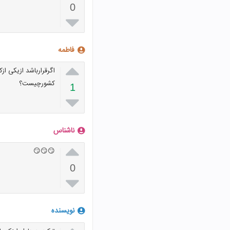
0

فاطمه

اگرقرارباشد ازیکی ا
کشورچیست؟
1

ناشناس

😏😏😏
0

نویسنده