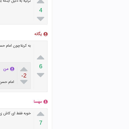

ترکیه به دلیل اینکه 
4

یگانه
به کربلاچون امام حسی


6
من

-2

امام حسن
مهسا

خوبه فقط ای کاش ی ک
7