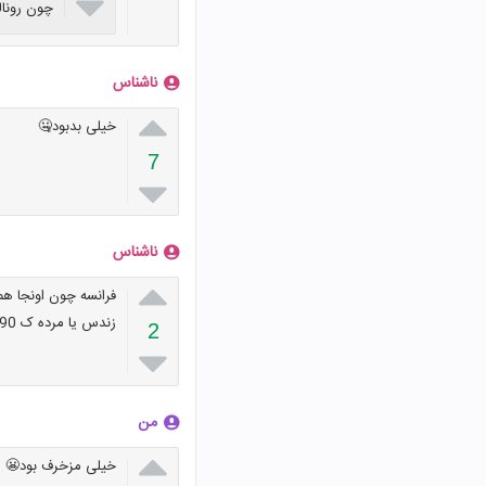

چون رونال
ناشناس

خیلی بدبود🤐
7

ناشناس

فرانسه چون اونجا هم
زندس یا مرده ک 90درصدتون میشناسینش سامی ناصری
2

من

خیلی مزخرف بود😬