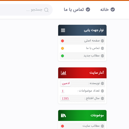
خانه
تماس با ما
نوار جهت یابی
صفحه اصلی
تماس با ما
مطالب جدید
آمار سایت
نویسنده
:
ادمین
تعداد موضواعات
:
1
سال افتتاح
:
1395
موضوعات
مطالب سایت