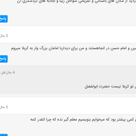
بازدید از مکان های باستانی و تفریحی سواحل زیبا و جاذبه های گردشگری آن
پاسخ
5 سال قبل
ن و امام حسن در انجاهستند و من برای دیداربا امامان بزرگ وار به کربلا میروم
پاسخ
4 سال قبل
 تو کربلا نیست حضرت ابولفضل
5 سال قبل
می بیشتر بود که میخوایم بنویسیم معلم گیر نده که چرا انقدر کمه