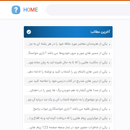
H
O
M
E
آخرین مطالب
یکی از هنرمندان معاصر مورد علاقه خود را در هر رشته ای به جز عکاسی صفحه 69 فرهنگ و هنر نهم
یکی از مسیر های عبور و مرور خودروها می باشد ؟ بازی خواستگاری جواب پاسخ
یکی از حکایت هایی را که تا به حال شنیده اید به زبان ساده بنویسید صفحه 97 نگارش ششم دبستان
یکی از متن های ناتمام زیر را انتخاب کنید و نوشته را ادامه دهید صفحه 73 و 74 کتاب نگارش فارسی پنجم دبستان
یکی از درس های مندرج در کتاب درسی خود را خلاصه کنید سپس متن خلاصه شده را با بهره گیری از روش های دسته بندی نمودار جدول نقشه مفهومی نشان دهید صفحه 118 نگارش یازدهم
یکی از صدا های آبشار به هم خوردن برگ ها زنبور را در ذهنتان مجسم کنید و درباره آن یک بند بنویسید صفحه 11 نگارش پنجم
یکی از دو موضوع را به دلخواه انتخاب کن و یک بند درباره آن بنویس صفحه 35 کتاب نگارش فارسی سوم
یکی از وسایل نقلیه می باشد ؟ بازی خواستگاری جواب پاسخ
یکی از موثرترین پیام هایی را که دریافت کرده اید و به اقناع و تغییری جدی در شما منجر شده است برسی کنید و علت این تاثیر گذاری قابل توجه را بنویسید صفحه 52 تفکر و سواد رسانه ای دهم
یکی از خاطرات حضور خود در نماز جمعه صفحه 123 پیام های آسمان هفتم