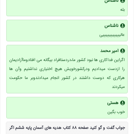
ناشناس
بله
ناشناس
عالیییییییییییی
امیر محمد
اگراین فداکاری ها نبود کشور ما،دردستافراد بیگانه می افتادوماآزادیمان
را ازدست میدادیم ودرکشورخویش هیچ اختیاری نداشتیم وآن ها
هرکاری که دوست داشتند در کشور انجام میدادندوبر ما حکومت
میکردند
هستی
خوب بگین
جواب گفت و گو کنید صفحه ۸۸ کتاب هدیه های آسمان پایه ششم اگر