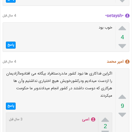
•setaysh•
4 سال قبل

خوب بود
4

پاسخ
امیر محمد
4 سال قبل
اگراین فداکاری ها نبود کشور ما،دردستافراد بیگانه می افتادوماآزادیمان
را ازدست میدادیم ودرکشورخویش هیچ اختیاری نداشتیم وآن ها
هرکاری که دوست داشتند در کشور انجام میدادندوبر ما حکومت

میکردند
9
پاسخ


اسی
3 سال قبل
2