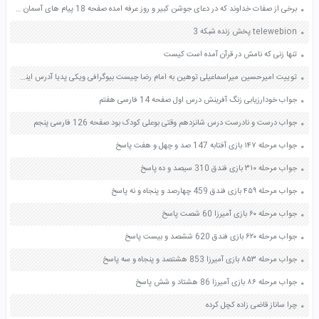
برخی از صفات خداوند که در دعای جوشن کبیر و روز عرفه امده صفحه 18 پیام های آسمان نهم
telewebion پخش زنده شبکه 3
تنها زنی که نامش در قرآن آمده است کیست
توییت امیرحسین میراسماعیلی توهین به امام رضا چیست بیوگرافی ویکی پدیا آدرس اینستاگرام
جواب خودارزیابی زنگ آفرینش درس اول صفحه 14 فارسی هفتم
جواب درست و نادرست درس شانزدهم وقتی بوعلی کودک بود صفحه 126 فارسی پنجم
جواب مرحله ۱۴۷ بازی آفتابه 147 صد و چهل و هفت پاسخ
جواب مرحله ۳۱۰ بازی فندق 310 سیصد و ده پاسخ
جواب مرحله ۴۵۹ بازی فندق 459 چهارصد و پنجاه و نه پاسخ
جواب مرحله ۶۰ بازی آمیرزا 60 شصت پاسخ
جواب مرحله ۶۲۰ بازی فندق 620 ششصد و بیست پاسخ
جواب مرحله ۸۵۳ بازی آمیرزا 853 هشتصد و پنجاه و سه پاسخ
جواب مرحله ۸۶ بازی آمیرزا 86 هشتاد و شش پاسخ
چرا ساناز قاضی زاده کچل کرده