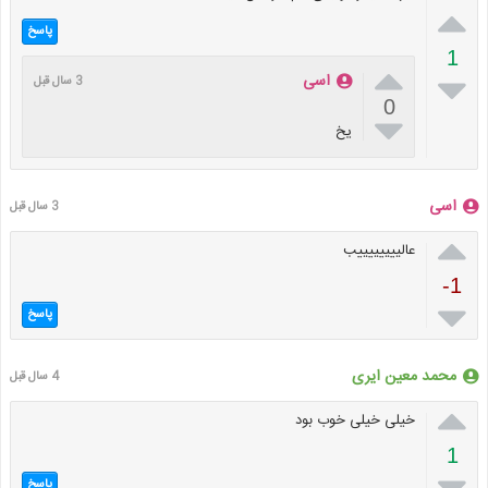

پاسخ
1


اسی
3 سال قبل
0

یخ
اسی
3 سال قبل

عالییییییییب
-1

پاسخ
محمد معین ایری
4 سال قبل

خیلی خیلی خوب بود
1

پاسخ