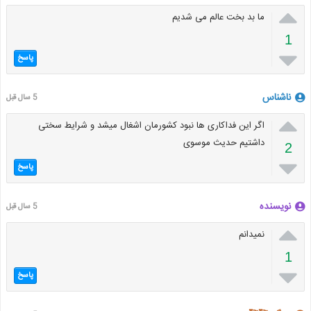

ما بد بخت عالم می شدیم
1

پاسخ
ناشناس
5 سال قبل

اگر این فداکاری ها نبود کشورمان اشغال میشد و شرایط سختی
داشتیم حدیث موسوی
2

پاسخ
نویسنده
5 سال قبل

نمیدانم
1

پاسخ