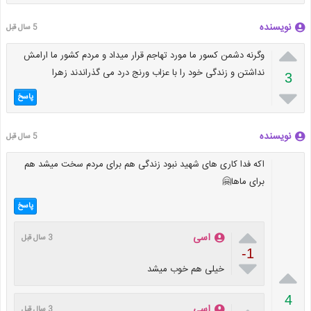
نویسنده
5 سال قبل

وگرنه دشمن کسور ما مورد تهاجم قرار میداد و مردم کشور ما ارامش
نداشتن و زندگی خود را با عزاب ورنج درد می گذراندند زهرا
3

پاسخ
نویسنده
5 سال قبل
اکه فدا کاری های شهید نبود زندگی هم برای مردم سخت میشد هم
برای ماها🤗
پاسخ

اسی
3 سال قبل
-1


خیلی هم خوب میشد
4
اسی
3 سال قبل