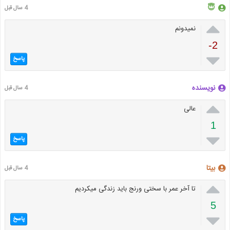
😇
4 سال قبل

نمیدونم
-2

پاسخ
نویسنده
4 سال قبل

عالی
1

پاسخ
بیتا
4 سال قبل

تا آخر عمر با سختی ورنج باید زندگی میکردیم
5

پاسخ