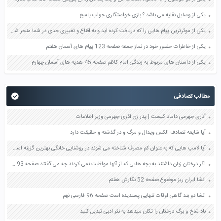
یکی از وسایل نقلیه می باشد ؟ بازی خواستگاری جواب پاسخ
یکی از موثرترین پیام هایی را که دریافت کرده اید و به اقناع و تغییری جدی در شما منجر شده است برسی کنید و علت این تاثیر گذاری قابل توجه را بنویسید صفحه 52 تفکر و سواد رسانه ای دهم
یکی از خاطرات حضور خود در نماز جمعه صفحه 123 پیام های آسمان هفتم
یکی از داستان های مربوط به زندگی امام کاظم صفحه 45 هدیه های آسمان چهارم
مطالب تصادفی
آذری جهرمی داماد کیست | پدر زن آذری جهرمی وزیر اطلاعات
آیا شایعه تصادف الکس ویدال و مرگ و در گذشته و حقیقت دارد
آیا لامپ هایی که به عنوان کم مصرف شناخته می شوند در روشنایی خانگی بهترین گزینه است؟ اگر جواب منفی است دلیل آن چیست؟ در مورد راه حل جایگزین بیندیشید صفحه 62 کار و فناوری نهم
اگر درختان زبان داشتند به بچه هایی که از آنها مواظبت نمی کردند چه می گفتند صفحه 93 کتاب نگارش دوم دبستان
انشا ایران ریز موضوع صفحه 52 نگارش هفتم
انشا دو بند گاهی اوقات تنهایی پسندیده است صفحه 96 فارسی نهم
باد شاخ و برگ درختان را تکان میدهد به نثر ادبی تبدیل کنید