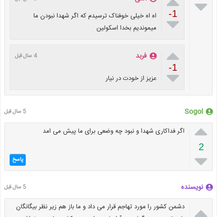


-1
اه اه خیلی خوفناک ترسیدم که اگر شهدا نبودن ما

میموندیم بخدا اسکولین

فربد
4 سال قبل
-1

عزیز از خودت در نیار
Sogol
5 سال قبل

اگر فداکاری شهدا و نبود چه وضعی برای ما پیش می امد
2

پاسخ
نویسنده
5 سال قبل

دشمن کشور را مورد تهاجم قرار می داد و ما باز هم زیر نظر بیگانگان