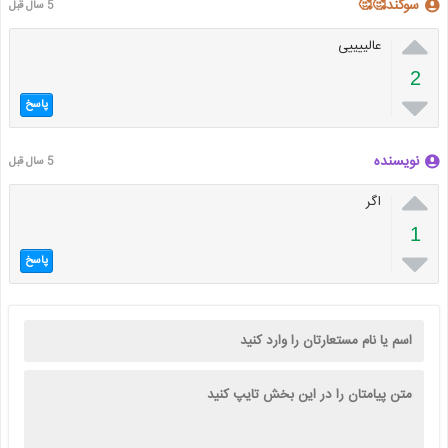
سوگند🥰🥰
5 سال قبل

عالییییی
2

پاسخ
نویسنده
5 سال قبل

اگر
1

پاسخ