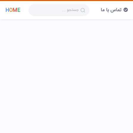
تماس با ما
H
O
M
E