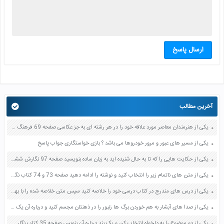
ارسال پاسخ
آخرین مطالب
یکی از هنرمندان معاصر مورد علاقه خود را در هر رشته ای به جز عکاسی صفحه 69 فرهنگ و هنر نهم
یکی از مسیر های عبور و مرور خودروها می باشد ؟ بازی خواستگاری جواب پاسخ
یکی از حکایت هایی را که تا به حال شنیده اید به زبان ساده بنویسید صفحه 97 نگارش ششم دبستان
یکی از متن های ناتمام زیر را انتخاب کنید و نوشته را ادامه دهید صفحه 73 و 74 کتاب نگارش فارسی پنجم دبستان
یکی از درس های مندرج در کتاب درسی خود را خلاصه کنید سپس متن خلاصه شده را با بهره گیری از روش های دسته بندی نمودار جدول نقشه مفهومی نشان دهید صفحه 118 نگارش یازدهم
یکی از صدا های آبشار به هم خوردن برگ ها زنبور را در ذهنتان مجسم کنید و درباره آن یک بند بنویسید صفحه 11 نگارش پنجم
یکی از دو موضوع را به دلخواه انتخاب کن و یک بند درباره آن بنویس صفحه 35 کتاب نگارش فارسی سوم