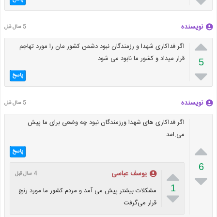

نویسنده
5 سال قبل

اگر فداکاری شهدا و رزمندگان نبود دشمن کشور مان را مورد تهاجم
قرار میداد و کشور ما نابود می شود
5

پاسخ
نویسنده
5 سال قبل
اگر فداکاری های شهدا ورزمندگان نبود چه وضعی برای ما پیش
می.امد

پاسخ
6

یوسف عباسی
4 سال قبل

1
مشکلات بیشتر پیش می آمد و مردم کشور ما مورد رنج

قرار می‌گرفت