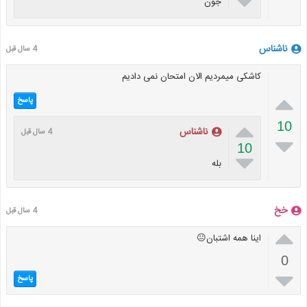

جون
ناشناس
4 سال قبل
کاشکی میمردیم الان امتحان نمی دادیم

پاسخ

10
ناشناس
4 سال قبل

10

بله
خخ
4 سال قبل

اینا همه اشتبان😐
0

پاسخ