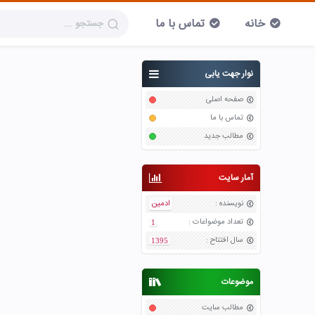
خانه
تماس با ما
نوار جهت یابی
صفحه اصلی
تماس با ما
مطالب جدید
آمار سایت
نویسنده
:
ادمین
تعداد موضواعات
:
1
سال افتتاح
:
1395
موضوعات
مطالب سایت