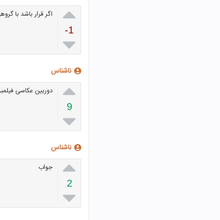

اگر قرار باشد با گر
-1

ناشناس

دوربین عکاسی فیلمبرد
9

ناشناس

جواب
2
