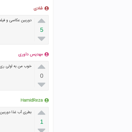
شادی

دوربین عکاسی و فیلم
5

مهدیس داوری

خوب من به اولی ری
0

HamidReza‌

بطری آب غذا دوربین
1
