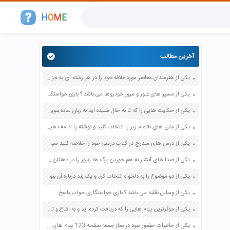
H
O
M
E
آخرین مطالب
یکی از هنرمندان معاصر مورد علاقه خود را در هر رشته ای به جز عکاسی صفحه 69 فرهنگ و هنر نهم
یکی از مسیر های عبور و مرور خودروها می باشد ؟ بازی خواستگاری جواب پاسخ
یکی از حکایت هایی را که تا به حال شنیده اید به زبان ساده بنویسید صفحه 97 نگارش ششم دبستان
یکی از متن های ناتمام زیر را انتخاب کنید و نوشته را ادامه دهید صفحه 73 و 74 کتاب نگارش فارسی پنجم دبستان
یکی از درس های مندرج در کتاب درسی خود را خلاصه کنید سپس متن خلاصه شده را با بهره گیری از روش های دسته بندی نمودار جدول نقشه مفهومی نشان دهید صفحه 118 نگارش یازدهم
یکی از صدا های آبشار به هم خوردن برگ ها زنبور را در ذهنتان مجسم کنید و درباره آن یک بند بنویسید صفحه 11 نگارش پنجم
یکی از دو موضوع را به دلخواه انتخاب کن و یک بند درباره آن بنویس صفحه 35 کتاب نگارش فارسی سوم
یکی از وسایل نقلیه می باشد ؟ بازی خواستگاری جواب پاسخ
یکی از موثرترین پیام هایی را که دریافت کرده اید و به اقناع و تغییری جدی در شما منجر شده است برسی کنید و علت این تاثیر گذاری قابل توجه را بنویسید صفحه 52 تفکر و سواد رسانه ای دهم
یکی از خاطرات حضور خود در نماز جمعه صفحه 123 پیام های آسمان هفتم