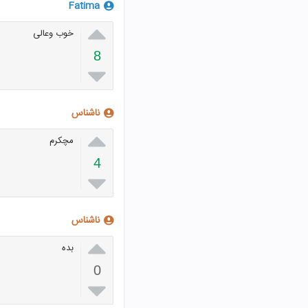
Fatima

خوب وعالی
8

ناشناس

مچکرم
4

ناشناس

بده
0
