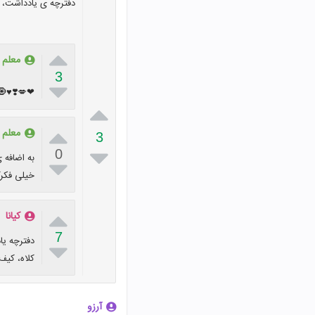
دفترچه ی یادداشت، د

معلم پ
3

️♥🧿🌹🎈


معلم پ
3

0
به اضافه 

خیلی فکرک

کیانا
7
دفترچه یا

کلاه، کیف
آرزو