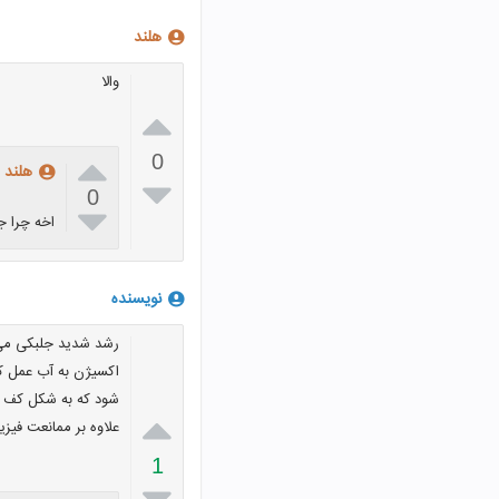
هلند
والا


0
هلند

0

اخه چرا 
نویسنده
رشد شدید جلبکی می ت
اکسیژن به آب عمل کن
شود که به شکل کف در

علاوه بر ممانعت فیزیک
1
