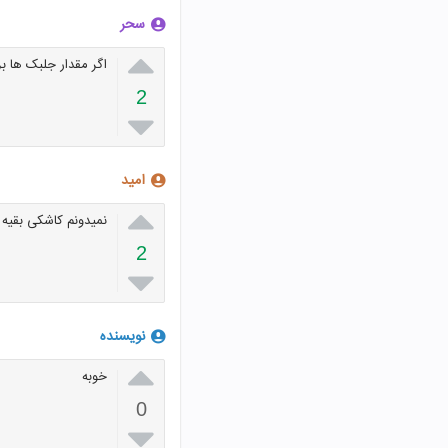
سحر

اگر مقدار جلبک ها ب
2

امید

نمیدونم کاشکی بقیه
2

نویسنده

خوبه
0
