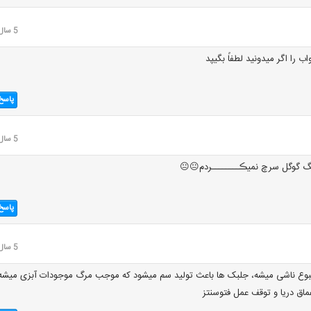
5 سال قبل
 را اگر میدونید لطفاً بگیپد
پاسخ
5 سال قبل
 گوگل سرچ نمیڪــــــــردم😐😐
پاسخ
5 سال قبل
بوع ناشی میشه، جلبک ها باعث تولید سم میشود که موجب مرگ موجودات آبزی میشه
عماق دریا و توقف عمل فتوسنتز