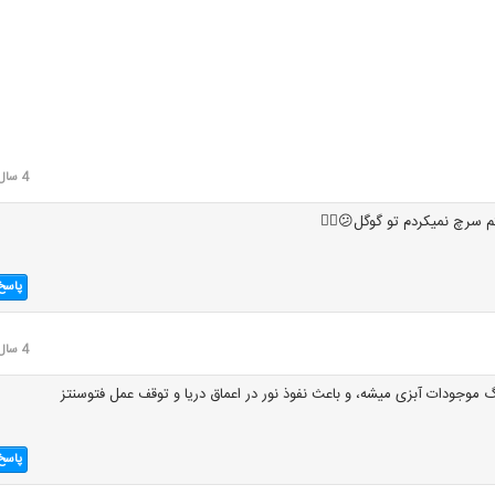
4 سال قبل
م سرچ نمیکردم تو گوگل😕✌🏻
پاسخ
4 سال قبل
وجودات آبزی میشه، و باعث نفوذ نور در اعماق دریا و توقف عمل فتوسنتز
پاسخ