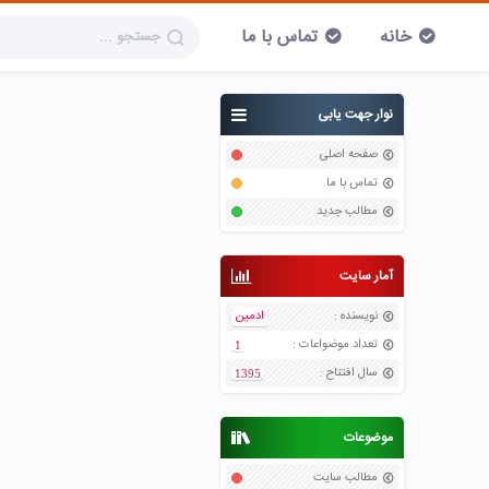
خانه
تماس با ما
نوار جهت یابی
صفحه اصلی
تماس با ما
مطالب جدید
آمار سایت
نویسنده
:
ادمین
تعداد موضواعات
:
1
سال افتتاح
:
1395
موضوعات
مطالب سایت