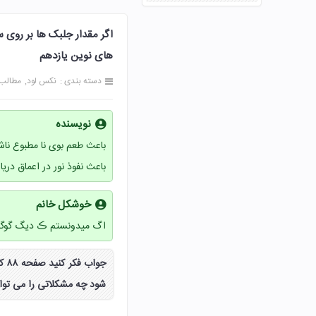
های نوین یازدهم
دسته بندی :
نکس لود
مطالب
نویسنده
باعث طعم بوی نا مطبوع نا
باعث نفوذ نور در اعماق دری
خوشکل خانم
اگ میدونستم ڪ دیگ گوگل
جو
شود چه مشکلاتی را می توان