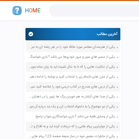
H
O
M
E
آخرین مطالب
یکی از هنرمندان معاصر مورد علاقه خود را در هر رشته ای به جز عکاسی صفحه 69 فرهنگ و هنر نهم
یکی از مسیر های عبور و مرور خودروها می باشد ؟ بازی خواستگاری جواب پاسخ
یکی از حکایت هایی را که تا به حال شنیده اید به زبان ساده بنویسید صفحه 97 نگارش ششم دبستان
یکی از متن های ناتمام زیر را انتخاب کنید و نوشته را ادامه دهید صفحه 73 و 74 کتاب نگارش فارسی پنجم دبستان
یکی از درس های مندرج در کتاب درسی خود را خلاصه کنید سپس متن خلاصه شده را با بهره گیری از روش های دسته بندی نمودار جدول نقشه مفهومی نشان دهید صفحه 118 نگارش یازدهم
یکی از صدا های آبشار به هم خوردن برگ ها زنبور را در ذهنتان مجسم کنید و درباره آن یک بند بنویسید صفحه 11 نگارش پنجم
یکی از دو موضوع را به دلخواه انتخاب کن و یک بند درباره آن بنویس صفحه 35 کتاب نگارش فارسی سوم
یکی از وسایل نقلیه می باشد ؟ بازی خواستگاری جواب پاسخ
یکی از موثرترین پیام هایی را که دریافت کرده اید و به اقناع و تغییری جدی در شما منجر شده است برسی کنید و علت این تاثیر گذاری قابل توجه را بنویسید صفحه 52 تفکر و سواد رسانه ای دهم
یکی از خاطرات حضور خود در نماز جمعه صفحه 123 پیام های آسمان هفتم