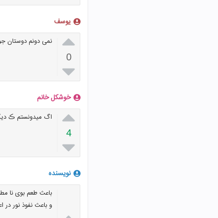
یوسف

نمی دونم دوستان جواب
0

خوشکل خانم

اگ میدونستم ڪ دیگ
4

نویسنده
باعث طعم بوی نا مط
و باعث نفوذ نور در ا
