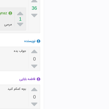
36


ynaz
1

مرسی
نویسنده

جواب بده
0

فاطمه بابایی

بچه کمکم کنید
0
