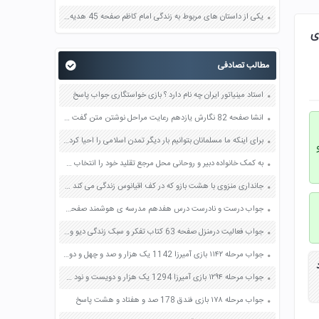
یکی از داستان های مربوط به زندگی امام کاظم صفحه 45 هدیه های آسمان چهارم
 کاربرد فناوری
مطالب تصادفی
استاد مینیاتور ایران چه نام دارد ؟ بازی خواستگاری جواب پاسخ
انشا صفحه 82 نگارش یازدهم رعایت مراحل نوشتن متن گفت و گو
برای اینکه ما مسلمانان بتوانیم بار دیگر تمدن اسلامی را احیا کرده و به جایگاه مناسب خود در جهان برسانیم چه اقداماتی باید انجام دهیم صفحه 124 دین و زندگی دوازدهم
به کمک خانواده دبیر و روحانی محل مرجع تقلید خود را انتخاب کنید صفحه 96 پیام های آسمان هفتم
جانداری منزوی با هشت بازو که در کف اقیانوس زندگی می کند ؟ بازی خواستگاری جواب پاسخ
جواب درست و نادرست درس هفدهم مدرسه ی هوشمند صفحه 133 فارسی چهارم
جواب فعالیت درمنزل صفحه 63 کتاب تفکر و سبک زندگی دیو و کیک هشتم
جواب مرحله ۱۱۴۲ بازی آمیرزا 1142 یک هزار و صد و چهل و دو پاسخ
جواب مرحله ۱۲۹۴ بازی آمیرزا 1294 یک هزار و دویست و نود و چهار پاسخ
جواب مرحله ۱۷۸ بازی فندق 178 صد و هفتاد و هشت پاسخ