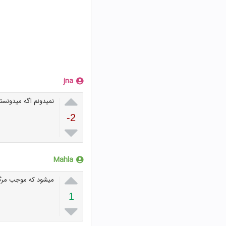
jna

نمیدونم اگه میدونست
-2

Mahla

میشود که موجب مرگ م
1
