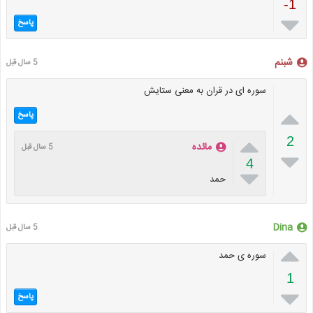
-1

پاسخ
شبنم
5 سال قبل
سوره ای در قران به معنی ستایش

پاسخ

2
مائده
5 سال قبل

4

حمد
Dina
5 سال قبل

سوره ی حمد
1

پاسخ