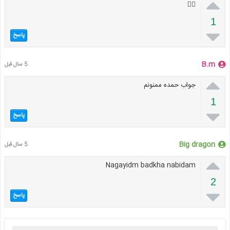

👍🏻
1

پاسخ
B.m
5 سال قبل

جواب حمده ممنونم
1

پاسخ
Big dragon
5 سال قبل

Nagayidm badkha nabidam
2

پاسخ