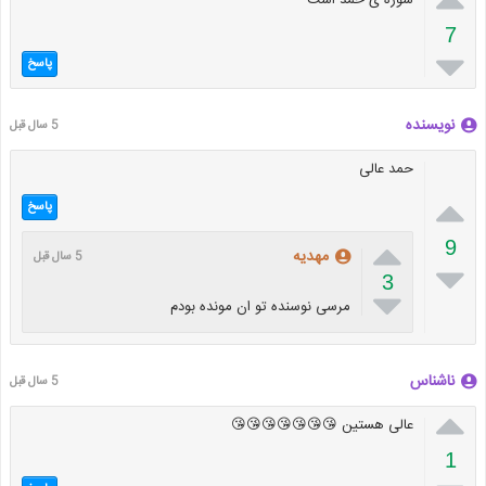
سوره ی حمد است
7

پاسخ
نویسنده
5 سال قبل
حمد عالی

پاسخ

9
مهدیه
5 سال قبل

3

مرسی نوسنده تو ان مونده بودم
ناشناس
5 سال قبل

عالی هستین 😘😘😘😘😘😘😘
1