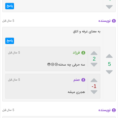

پاسخ
نویسنده
5 سال قبل
به معنای غرفه و اتاق
پاسخ


فرزاد
5 سال قبل
2

5
سه حرفی چه سخته😢😢😳


صنم
5 سال قبل
-1

هجری میشه
نویسنده
5 سال قبل