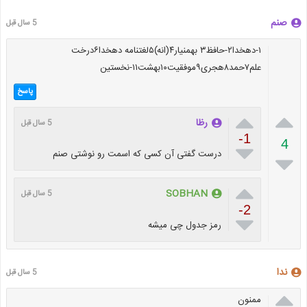
صنم
5 سال قبل
۱-دهخدا۲-حافظ۳ بهمنیار۴(انه)۵لغتنامه دهخدا۶درخت
علم۷حمد۸هجری۹موفقیت۱۰بهشت۱۱-نخستین
پاسخ


رظا
5 سال قبل
-1
4

درست گفتی آن کسی که اسمت رو نوشتی صنم


SOBHAN
5 سال قبل
-2

رمز جدول چی میشه
ندا
5 سال قبل

ممنون