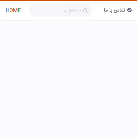
تماس با ما
H
O
M
E