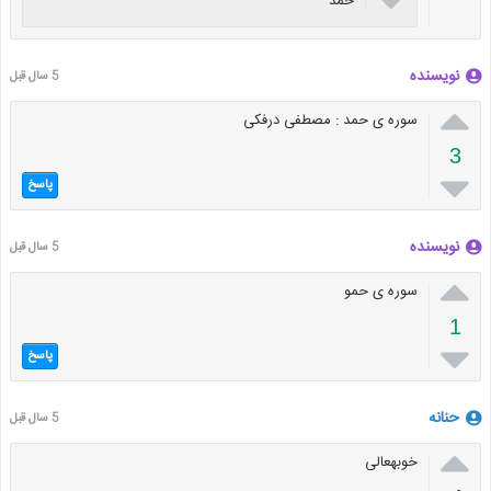
حمد
نویسنده
5 سال قبل

سوره ی حمد : مصطفی درفکی
3

پاسخ
نویسنده
5 سال قبل

سوره ی حمو
1

پاسخ
حنانه
5 سال قبل

خوبهعالی