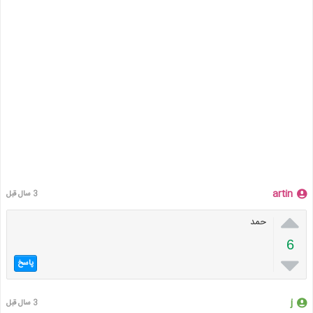
artin
3 سال قبل

حمد
6

پاسخ
j
3 سال قبل