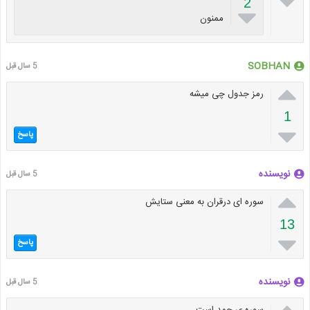

2

ممنون
SOBHAN
5 سال قبل

رمز جدول چی میشه
1

پاسخ
نویسنده
5 سال قبل

سوره ای درقران به معنی ستایش
13

پاسخ
نویسنده
5 سال قبل
