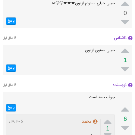

خیلی خیلی ممنونم ازتون💋💋💋🙄🙄☺
0

پاسخ
ناشناس
5 سال قبل

خیلی ممنون ازتون
1

پاسخ
نویسنده
5 سال قبل
جواب حمد است

پاسخ

6
محمد
5 سال قبل

1
