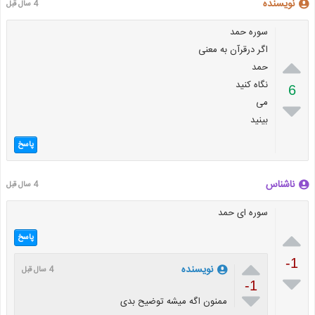
نويسنده
4 سال قبل
سوره حمد
اگر درقرآن به معنی

حمد
نگاه کنید
6
می

بینید
پاسخ
ناشناس
4 سال قبل
سوره ای حمد

پاسخ

-1
نويسنده
4 سال قبل

-1

ممنون اگه میشه توضیح بدی