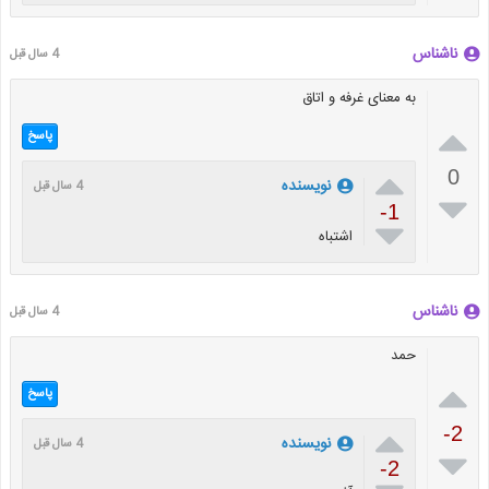
ناشناس
4 سال قبل
به معنای غرفه و اتاق

پاسخ

0
نويسنده
4 سال قبل

-1

اشتباه
ناشناس
4 سال قبل
حمد

پاسخ

-2
نويسنده
4 سال قبل

-2