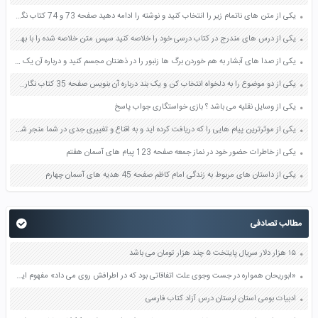
یکی از متن های ناتمام زیر را انتخاب کنید و نوشته را ادامه دهید صفحه 73 و 74 کتاب نگارش فارسی پنجم دبستان
یکی از درس های مندرج در کتاب درسی خود را خلاصه کنید سپس متن خلاصه شده را با بهره گیری از روش های دسته بندی نمودار جدول نقشه مفهومی نشان دهید صفحه 118 نگارش یازدهم
یکی از صدا های آبشار به هم خوردن برگ ها زنبور را در ذهنتان مجسم کنید و درباره آن یک بند بنویسید صفحه 11 نگارش پنجم
یکی از دو موضوع را به دلخواه انتخاب کن و یک بند درباره آن بنویس صفحه 35 کتاب نگارش فارسی سوم
یکی از وسایل نقلیه می باشد ؟ بازی خواستگاری جواب پاسخ
یکی از موثرترین پیام هایی را که دریافت کرده اید و به اقناع و تغییری جدی در شما منجر شده است برسی کنید و علت این تاثیر گذاری قابل توجه را بنویسید صفحه 52 تفکر و سواد رسانه ای دهم
یکی از خاطرات حضور خود در نماز جمعه صفحه 123 پیام های آسمان هفتم
یکی از داستان های مربوط به زندگی امام کاظم صفحه 45 هدیه های آسمان چهارم
مطالب تصادفی
۱۵ هزار دلار سریال پایتخت ۵ چند هزار تومان می باشد
«ابوریحان همواره در جست وجوی علت اتفاقاتی بود که در اطرافش روی می داد» مفهوم این جمله را با مثال بیان کنید صفحه 126 فارسی چهارم
ادبیات بومی استان لرستان درس آزاد کتاب فارسی