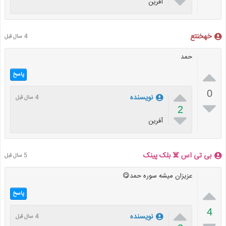

آفرین
خهخنتع
4 سال قبل
حمد

پاسخ

0
نويسنده
4 سال قبل

2

آفرین
بی تی اس ☠️ بلک پینک
5 سال قبل
عزیزان میشه سوره حمد😋

پاسخ

4
نويسنده
4 سال قبل