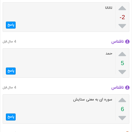

uuu
-2

پاسخ
ناشناس
4 سال قبل

حمد
5

پاسخ
ناشناس
4 سال قبل

سوره ای به معنی ستایش
6

پاسخ