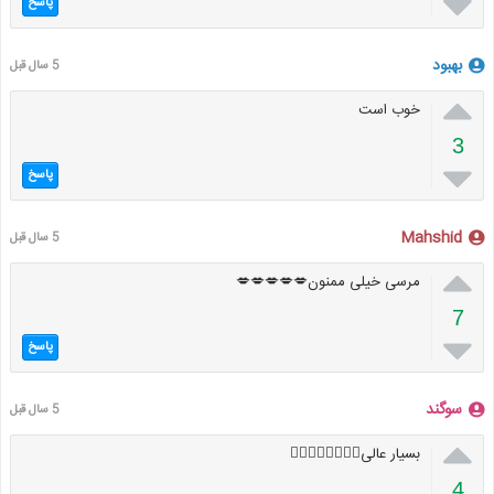

پاسخ
بهبود
5 سال قبل

خوب است
3

پاسخ
Mahshid
5 سال قبل

مرسی خیلی ممنون💋💋💋💋💋
7

پاسخ
سوگند
5 سال قبل

بسیار عالی👌🏻👌🏻👌🏻👌🏻
4