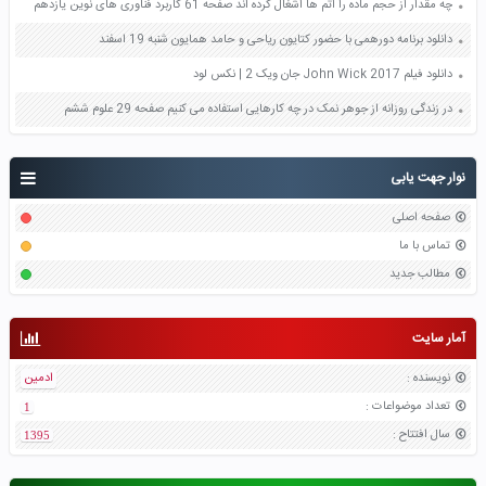
چه مقدار از حجم ماده را اتم ها اشغال کرده اند صفحه 61 کاربرد فناوری های نوین یازدهم
دانلود برنامه دورهمی با حضور کتایون ریاحی و حامد همایون شنبه 19 اسفند
دانلود فیلم 2017 John Wick جان ویک 2 | نکس لود
در زندگی روزانه از جوهر نمک در چه کارهایی استفاده می کنیم صفحه 29 علوم ششم
نوار جهت یابی
صفحه اصلی
تماس با ما
مطالب جدید
آمار سایت
نویسنده
:
ادمین
تعداد موضواعات
:
1
سال افتتاح
:
1395