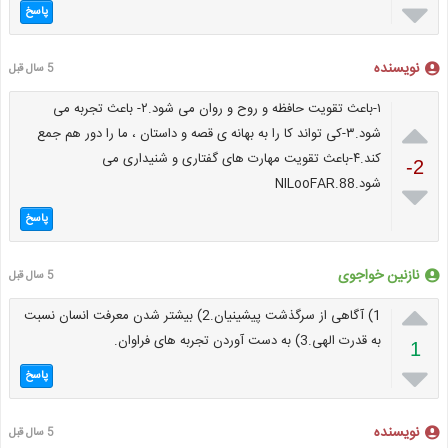

پاسخ
نویسنده
5 سال قبل
۱-باعث تقویت حافظه و روح و روان می شود.۲- باعث تجربه می

شود.۳-کی تواند کا را به بهانه ی قصه و داستان ، ما را دور هم جمع
کند.۴-باعث تقویت مهارت های گفتاری و شنیداری می
-2
شود.NILooFAR.88

پاسخ
نازنین خواجوی
5 سال قبل

1) آگاهی از سرگذشت پیشینیان.2) بیشتر شدن معرفت انسان نسبت
به قدرت الهی.3) به دست آوردن تجربه های فراوان.
1

پاسخ
نویسنده
5 سال قبل