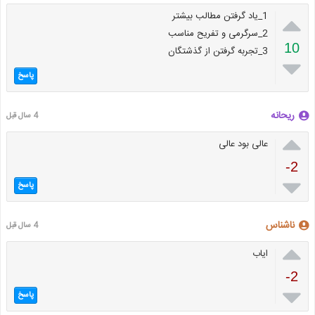

1_یاد گرفتن مطالب بیشتر
2_سرگرمی و تفریح مناسب
10
3_تجربه گرفتن از گذشتگان

پاسخ
ریحانه
4 سال قبل

عالی بود عالی
-2

پاسخ
ناشناس
4 سال قبل

ایاب
-2

پاسخ