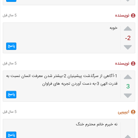
نویسنده
5 سال قبل

خوبه
-2

پاسخ
نویسنده
5 سال قبل

1-آگاهی از سرگذشت پیشینیان 2-بیشتر شدن معرفت انسان نسبت به
قدرت الهی 3-به دست آوردن تجربه های فراوان
3

پاسخ
اییییی
5 سال قبل
نه خیرم خانم محترم خنگ

پاسخ