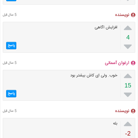
نویسنده
5 سال قبل

افزایش اگاهی
4

پاسخ
ارغوان آسمانی
5 سال قبل

خوب. ولی ای کاش بیشتر بود
15

پاسخ
نویسنده
5 سال قبل

بله
-2