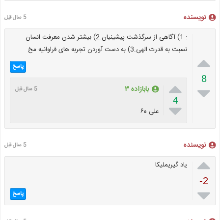
نویسنده
5 سال قبل
: 1) آگاهی از سرگذشت پیشینیان.2) بیشتر شدن معرفت انسان
نسبت به قدرت الهی.3) به دست آوردن تجربه های فراوانیه مخ

پاسخ
8


بابازاده ۳
5 سال قبل
4

علی ه۶
نویسنده
5 سال قبل

یاد گیریملیکا
-2

پاسخ