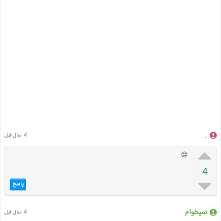
.
4 سال قبل

😐
4

پاسخ
نمیخوام
4 سال قبل