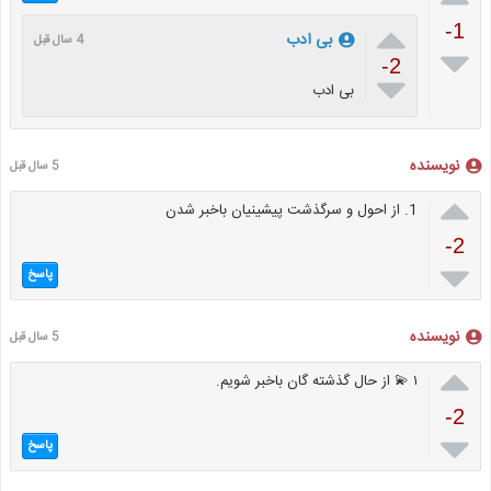

-1
بی ادب
4 سال قبل

-2

بی ادب
نویسنده
5 سال قبل

1. از احول و سرگذشت پیشینیان باخبر شدن
-2

پاسخ
نویسنده
5 سال قبل

۱ 💫 از حال گذشته گان باخبر شویم.
-2

پاسخ