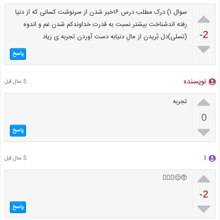

سوال ۱) درک مطلب درس ۱۶خبر شدن از سرنوشت کسانی که از دنیا
رفته اندشناخت بیشتر نسبت به قدرت خداوندکم شدن غم و اندوه
-2
(تسلی)دل بُریدن از مالِ دنیابه دست آوردن تجربه ی زیاد

پاسخ
نویسنده
5 سال قبل

تجربه
0

پاسخ
ا
5 سال قبل

🤨😐🤦🏻‍♀️
-2

پاسخ