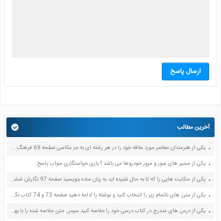
ارسال پاسخ
آخرین مطالب
یکی از هنرمندان معاصر مورد علاقه خود را در هر رشته ای به جز عکاسی صفحه 69 فرهنگ و هنر نهم
یکی از مسیر های عبور و مرور خودروها می باشد ؟ بازی خواستگاری جواب پاسخ
یکی از حکایت هایی را که تا به حال شنیده اید به زبان ساده بنویسید صفحه 97 نگارش ششم دبستان
یکی از متن های ناتمام زیر را انتخاب کنید و نوشته را ادامه دهید صفحه 73 و 74 کتاب نگارش فارسی پنجم دبستان
یکی از درس های مندرج در کتاب درسی خود را خلاصه کنید سپس متن خلاصه شده را با بهره گیری از روش های دسته بندی نمودار جدول نقشه مفهومی نشان دهید صفحه 118 نگارش یازدهم