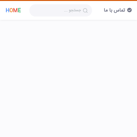
تماس با ما
H
O
M
E