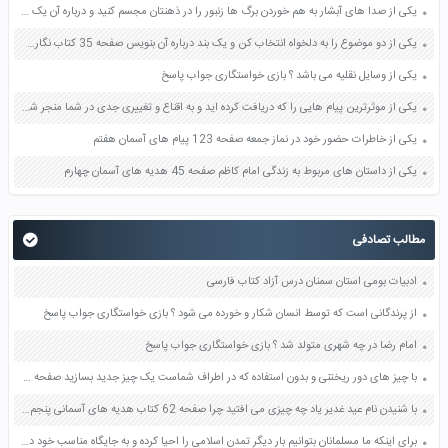
یکی از صدا های آبشار به هم خوردن برگ ها زنبور را در ذهنتان مجسم کنید و درباره آن یک بند بنویسید صفحه 11 نگارش پنجم
یکی از دو موضوع را به دلخواه انتخاب کن و یک بند درباره آن بنویس صفحه 35 کتاب نگارش فارسی سوم
یکی از وسایل نقلیه می باشد ؟ بازی خواستگاری جواب پاسخ
یکی از موثرترین پیام هایی را که دریافت کرده اید و به اقناع و تغییری جدی در شما منجر شده است برسی کنید و علت این تاثیر گذاری قابل توجه را بنویسید صفحه 52 تفکر و سواد رسانه ای دهم
یکی از خاطرات حضور خود در نماز جمعه صفحه 123 پیام های آسمان هفتم
یکی از داستان های مربوط به زندگی امام کاظم صفحه 45 هدیه های آسمان چهارم
مطالب تصادفی
ادبیات بومی استان سمنان درس آزاد کتاب فارسی
از پرندگانی است که توسط انسان شکار و خورده می شود ؟ بازی خواستگاری جواب پاسخ
امام رضا در چه شهری متولد شد ؟ بازی خواستگاری جواب پاسخ
با چیز های دور ریختنی و بدون استفاده که در اطراف شماست یک چیز جدید بسازید صفحه 59 کتاب علوم تجربی اول ابتدایی دبستان
با شنیدن نام عید غدیر یاد چه چیزی می افتید چرا صفحه 62 کتاب هدیه های آسمانی پنجم دبستان آن ها را یادداشت کنید
برای اینکه ما مسلمانان بتوانیم بار دیگر تمدن اسلامی را احیا کرده و به جایگاه مناسب خود در جهان برسانیم چه اقداماتی باید انجام دهیم صفحه 124 دین و زندگی دوازدهم