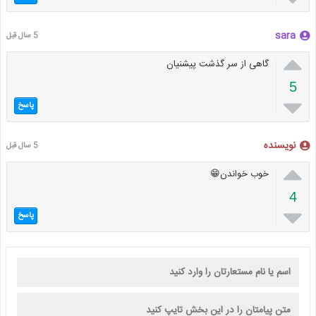
sara
5 سال قبل

گاهی از سر گذشت پیشنیان
5

پاسخ
نویسنده
5 سال قبل

خوب خواندن😁
4

پاسخ