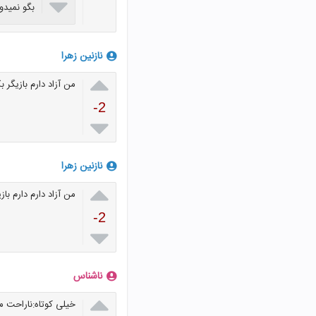

بگو نمیدو
نازنین زهرا

من آزاد دارم بازیگر ب
-2

نازنین زهرا

من آزاد دارم دارم باز
-2

ناشناس

خیلی کوتاه:ناراحت 