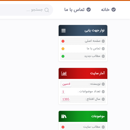
خانه
تماس با ما
نوار جهت یابی
صفحه اصلی
تماس با ما
مطالب جدید
آمار سایت
نویسنده
:
ادمین
تعداد موضواعات
:
1
سال افتتاح
:
1395
موضوعات
مطالب سایت