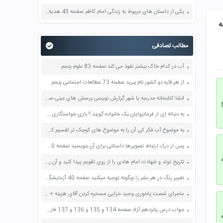
یکی از داستان های مربوط به زندگی امام کاظم صفحه 45 هدیه های آسمان چهارم
ه
مطالب تصادفی
آب در کدام خاک بیشتر نفوذ می کند صفحه 83 علوم پنجم
از هر قاره دو کشور نام ببرید صفحه 73 مطالعات اجتماعی پنجم
انشا کتابخانه مدرسه یا شهر گزارش نویسی پرسش های عینی صفحه 66 و 67 نگارش دهم
به دنباله ای از فرمانروایان یک خانواده گویند ؟ بازی خواستگاری جواب پاسخ
به موضوع آب فکر کن آن را به موضوع های کوچک تر تقسیم کن یک موضوع را انتخاب کن و در مورد آن یک بند بنویس صفحه 87 کتاب نگارش فارسی سوم
پس از درک ارتباط تصویرها داستانی برای آن بنویسید صفحه 70 کتاب نگارش فارسی چهارم ابتدایی
تاریخ تولد و شهادت امام هادی را از روی تقویم پیدا کنید و آن را در اینجا بنویسید صفحه 73 هدیه های آسمان پنجم
تغییر رنگ در هر بشر را چگونه توجیه میکنید صفحه 40 آزمایشگاه علوم تجربی دهم
ماجرای شصت پاخوری وحید خزایی مسخره کردن آقای هزینه + دانلود فیلم کلیپ
جواب درس پانزدهم آزاد صفحه 134 و 135 و 136 و 137 فارسی هفتم