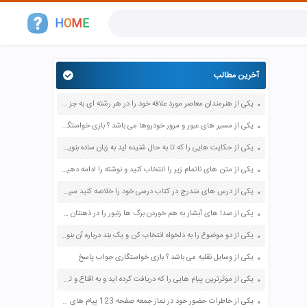
H
O
M
E
آخرین مطالب
یکی از هنرمندان معاصر مورد علاقه خود را در هر رشته ای به جز عکاسی صفحه 69 فرهنگ و هنر نهم
یکی از مسیر های عبور و مرور خودروها می باشد ؟ بازی خواستگاری جواب پاسخ
یکی از حکایت هایی را که تا به حال شنیده اید به زبان ساده بنویسید صفحه 97 نگارش ششم دبستان
یکی از متن های ناتمام زیر را انتخاب کنید و نوشته را ادامه دهید صفحه 73 و 74 کتاب نگارش فارسی پنجم دبستان
یکی از درس های مندرج در کتاب درسی خود را خلاصه کنید سپس متن خلاصه شده را با بهره گیری از روش های دسته بندی نمودار جدول نقشه مفهومی نشان دهید صفحه 118 نگارش یازدهم
یکی از صدا های آبشار به هم خوردن برگ ها زنبور را در ذهنتان مجسم کنید و درباره آن یک بند بنویسید صفحه 11 نگارش پنجم
یکی از دو موضوع را به دلخواه انتخاب کن و یک بند درباره آن بنویس صفحه 35 کتاب نگارش فارسی سوم
یکی از وسایل نقلیه می باشد ؟ بازی خواستگاری جواب پاسخ
یکی از موثرترین پیام هایی را که دریافت کرده اید و به اقناع و تغییری جدی در شما منجر شده است برسی کنید و علت این تاثیر گذاری قابل توجه را بنویسید صفحه 52 تفکر و سواد رسانه ای دهم
یکی از خاطرات حضور خود در نماز جمعه صفحه 123 پیام های آسمان هفتم