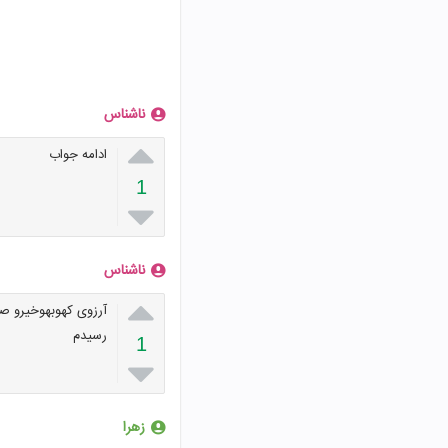
ناشناس

ادامه جواب
1

ناشناس

آرزوی کهوبهوخیرو ص
رسیدم
1

زهرا