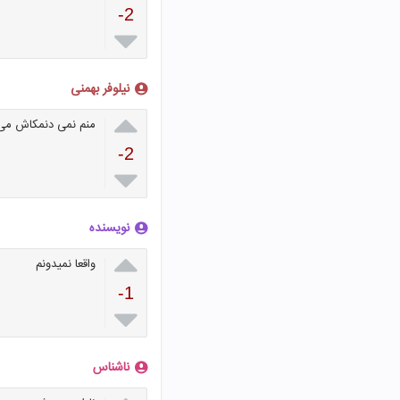
-2

نیلوفر بهمنی

منم نمی دنمکاش می 
-2

نویسنده

واقعا نمیدونم
-1

ناشناس