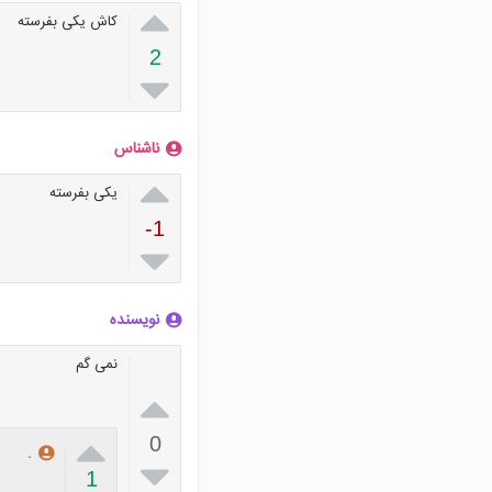

کاش یکی بفرسته
2

ناشناس

یکی بفرسته
-1

نویسنده
نمی گم


0
.

1