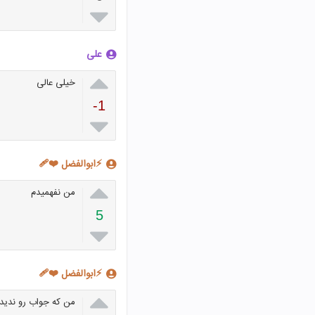

علی

خیلی عالی
-1

⚡ابوالفضل ❤️‍🩹

من نفهمیدم
5

⚡ابوالفضل ❤️‍🩹

من که جواب رو ندید