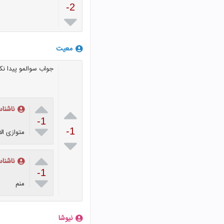
-2

معیت
جواب سوالمو پیدا نکر


ناشنا
-1

-1
متوازی ال


ناشنا
-1

منم
نیوشا