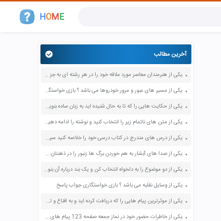
H
O
M
E
آخرین مطالب
یکی از هنرمندان معاصر مورد علاقه خود را در هر رشته ای به جز عکاسی صفحه 69 فرهنگ و هنر نهم
یکی از مسیر های عبور و مرور خودروها می باشد ؟ بازی خواستگاری جواب پاسخ
یکی از حکایت هایی را که تا به حال شنیده اید به زبان ساده بنویسید صفحه 97 نگارش ششم دبستان
یکی از متن های ناتمام زیر را انتخاب کنید و نوشته را ادامه دهید صفحه 73 و 74 کتاب نگارش فارسی پنجم دبستان
یکی از درس های مندرج در کتاب درسی خود را خلاصه کنید سپس متن خلاصه شده را با بهره گیری از روش های دسته بندی نمودار جدول نقشه مفهومی نشان دهید صفحه 118 نگارش یازدهم
یکی از صدا های آبشار به هم خوردن برگ ها زنبور را در ذهنتان مجسم کنید و درباره آن یک بند بنویسید صفحه 11 نگارش پنجم
یکی از دو موضوع را به دلخواه انتخاب کن و یک بند درباره آن بنویس صفحه 35 کتاب نگارش فارسی سوم
یکی از وسایل نقلیه می باشد ؟ بازی خواستگاری جواب پاسخ
یکی از موثرترین پیام هایی را که دریافت کرده اید و به اقناع و تغییری جدی در شما منجر شده است برسی کنید و علت این تاثیر گذاری قابل توجه را بنویسید صفحه 52 تفکر و سواد رسانه ای دهم
یکی از خاطرات حضور خود در نماز جمعه صفحه 123 پیام های آسمان هفتم