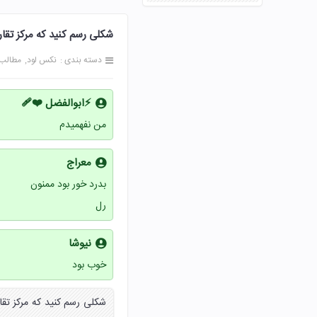
شکلی رسم کنید که مرکز تقارن دار
دسته بندی :
نکس لود
مطالب
⚡ابوالفضل ❤️‍🩹
من نفهمیدم
معراج
بدرد خور بود ممنون
رل
نیوشا
خوب بود