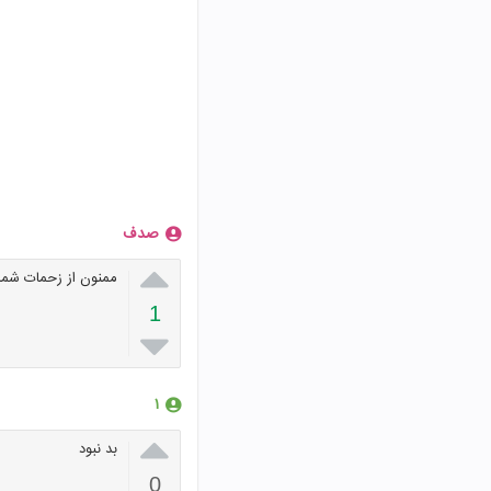
صدف

ممنون از زحمات شما
1

۱

بد نبود
0