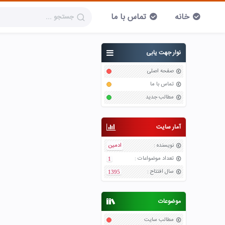
خانه
تماس با ما
نوار جهت یابی
صفحه اصلی
تماس با ما
مطالب جدید
آمار سایت
نویسنده
:
ادمین
تعداد موضواعات
:
1
سال افتتاح
:
1395
موضوعات
مطالب سایت