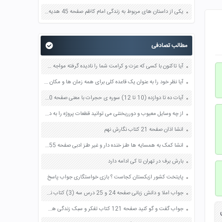
یکی از داستان های مربوط به زندگی امام کاظم صفحه 45 هدیه های آسمان چهارم
مطالب تصادفی
آیا تاکنون با کسی که عزت و کرامت شما را نادیده گرفته مواجه شده اید؟ چه عکس العملی نشان داده اید؟ صفحه 141 دین و زندگی یازدهم
آیا نظر خود را به عنوان یک قاعده کلی برای همه زمان ها و مکان ها و افراد ثابت می دانید چرا صفحه 59 تفکر و سبک زندگی هفتم
آیات ده تا دوازده (10 تا 12) سوره ی حجرات با معنی صفحه 60 هدیه های آسمان ششم
از چه وسایل معیوب و دورریختنی می توانید قطعات پروژه را به دست آورید صفحه 37 کار و فناوری هشتم
انشا اذان صفحه 21 کتاب نگارش نهم
انشا كمک به همسايه ها طنز خنده دار و غیر طنز ادبی صفحه 55 نگارش نهم
بارش برف در تهران تا کی ادامه دارد
پایتخت کشور ازبکستان کجاست ؟ بازی خواستگاری جواب پاسخ
جواب املا و دانش زبانی صفحه 24 و 25 درس سه (3) کتاب نگارش پایه ششم
جواب گفت و گو کنید صفحه 121 کتاب تفکر و سبک زندگی هشتم
ن