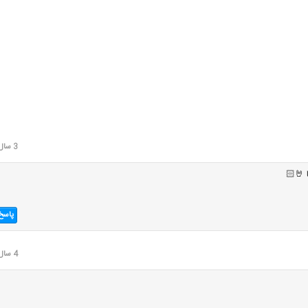
3 سال قبل
 🤘🏻
پاسخ
4 سال قبل