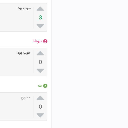

خوب بود
3

نیوشا

خوب بود
0

ت

ممنون
0
