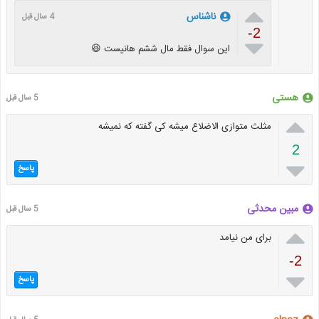

ناشناس
4 سال قبل
-2

این سوال فقط مال ششم هانیست 😆
هستی
5 سال قبل

مثلث متوازی الاضلاع میشه کی گفته که نمیشه
2

پاسخ
مبین محدثی
5 سال قبل

برای من نیامد
-2

پاسخ