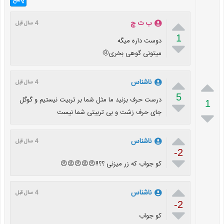
پاسخ

ب ت چ
4 سال قبل
1
دوست داره میگه

میتونی گوهی بخری🤨


ناشناس
4 سال قبل
5
درست حرف بزنید ما مثل شما بر تربیت نیستیم و گوگل

1
جای حرف زشت و بی تربیتی شما نیست


ناشناس
4 سال قبل
-2

کو جواب که زر میزنی ؟؟!!😠😡😠😡😠

ناشناس
4 سال قبل
-2

کو جواب