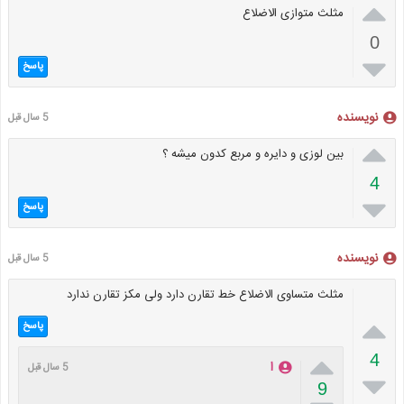

مثلث متوازی الاضلاع
0

پاسخ
نویسنده
5 سال قبل

بین لوزی و دایره و مربع کدون میشه ؟
4

پاسخ
نویسنده
5 سال قبل
مثلث متساوی الاضلاع خط تقارن دارد ولی مکز تقارن ندارد

پاسخ

4
ا
5 سال قبل

9