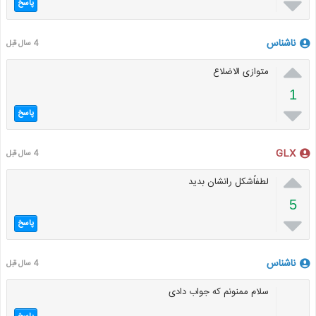

پاسخ
ناشناس
4 سال قبل

متوازی الاضلاع
1

پاسخ
GLX
4 سال قبل

لطفاًشکل رانشان بدید
5

پاسخ
ناشناس
4 سال قبل
سلام ممنونم که جواب دادی