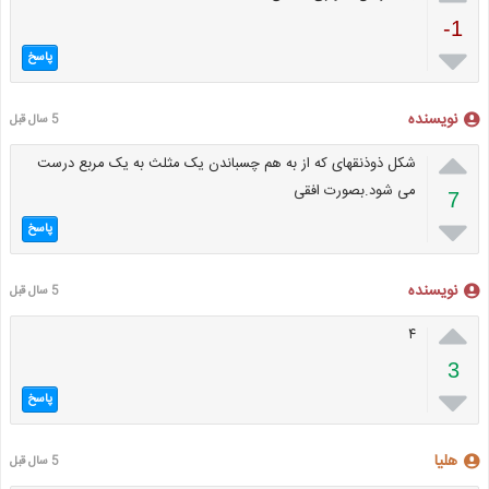
-1

پاسخ
نویسنده
5 سال قبل

شکل ذوذنقهای که از به هم چسباندن یک مثلث به یک مربع درست
می شود.بصورت افقی
7

پاسخ
نویسنده
5 سال قبل

۴
3

پاسخ
هلیا
5 سال قبل