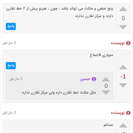

پنج ضلعی و مثلث می تواند باشد ، چون ، هردو بیش از ۲ خط تقارن
دارند و مرکز تقارن ندارند .
0

پاسخ
نویسنده
5 سال قبل
متوازی الاضلاع

پاسخ

-1
حسن
5 سال قبل

0

مثل مثلث خط تقارن داره ولی مرکز تقارن نداره
نویسنده
5 سال قبل

نمدانم