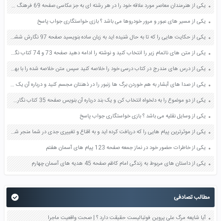
یکی از هنرمندان معاصر مورد علاقه خود را در هر رشته ای به جز عکاسی صفحه 69 فرهنگ و هنر نهم
یکی از مسیر های عبور و مرور خودروها می باشد ؟ بازی خواستگاری جواب پاسخ
یکی از حکایت هایی را که تا به حال شنیده اید به زبان ساده بنویسید صفحه 97 نگارش ششم دبستان
یکی از متن های ناتمام زیر را انتخاب کنید و نوشته را ادامه دهید صفحه 73 و 74 کتاب نگارش فارسی پنجم دبستان
یکی از درس های مندرج در کتاب درسی خود را خلاصه کنید سپس متن خلاصه شده را با بهره گیری از روش های دسته بندی نمودار جدول نقشه مفهومی نشان دهید صفحه 118 نگارش یازدهم
یکی از صدا های آبشار به هم خوردن برگ ها زنبور را در ذهنتان مجسم کنید و درباره آن یک بند بنویسید صفحه 11 نگارش پنجم
یکی از دو موضوع را به دلخواه انتخاب کن و یک بند درباره آن بنویس صفحه 35 کتاب نگارش فارسی سوم
یکی از وسایل نقلیه می باشد ؟ بازی خواستگاری جواب پاسخ
یکی از موثرترین پیام هایی را که دریافت کرده اید و به اقناع و تغییری جدی در شما منجر شده است برسی کنید و علت این تاثیر گذاری قابل توجه را بنویسید صفحه 52 تفکر و سواد رسانه ای دهم
یکی از خاطرات حضور خود در نماز جمعه صفحه 123 پیام های آسمان هفتم
یکی از داستان های مربوط به زندگی امام کاظم صفحه 45 هدیه های آسمان چهارم
مطالب تصادفی
آیا شایعه مرگ علی پروین فوتبالیست حقیقت دارد ؟ | صحت واقعیت ماجرا