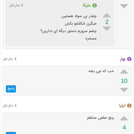

ملیکا
4 سال قبل

چقدر بی سواد هستین
2
میگین شکلشو بکش

چشم سرورم دستور دیگه ای ندارین؟
مسخره
بهار
4 سال قبل

خب که چی بشه
10

پاسخ
ایلیا
4 سال قبل

پنج ضلعی منتظم
4