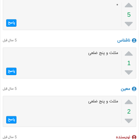

۰
5

پاسخ
ناشناس
5 سال قبل

مثلث و پنج ضلعی
1

پاسخ
معین
5 سال قبل

مثلث و پنج ضلعی
2

پاسخ
نویسنده
5 سال قبل