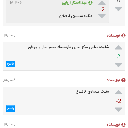

0
عبدالستار اربابی
5 سال قبل

-2

مثلث متساوی الاضلاع
نویسنده
5 سال قبل

شانزده ضلعی مرکز تقارن داردتعداد محور تقارن چهطور
2

پاسخ
نویسنده
5 سال قبل

مثلث متساوی الاضلاع
-2

پاسخ
نویسنده
5 سال قبل