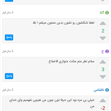
آتنا
5 سال قبل

لطفا شکلشون رو نشون بدین ممنون میشم ۱ 🙏
2

پاسخ
ع
5 سال قبل

سلام نظر منم مثلث متوازی الاضلاع
3

پاسخ
ناشناس
5 سال قبل

خیلی بی مزه بود این حرفا تون چون من هیچی نفهمیم وای خدای
من
-2