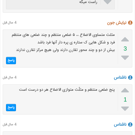

راست میگه
نیایش جون
4 سال قبل

مثلث متساوی الاضلاع ،، ۵ ضلعی منتظم و چند ضلعی های منتظم
فرد و شکل هایی ک ستاره ی پره دار آنها فرد باشد
3
بیش از دو و چند محور تقارن دارند ولی هیچ مرکز تقارن ندارند

پاسخ
ناشناس
4 سال قبل

پنج ضلعی منتظم و مثلّث متوازی الاضلاع هر دو درست است
1

پاسخ
ناشناس
4 سال قبل