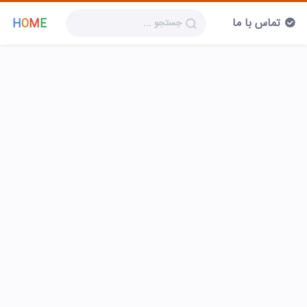
تماس با ما
H
O
M
E