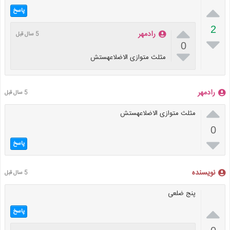

پاسخ

2
رادمهر
5 سال قبل

0

مثلث متوازی الاضلاعهستش
رادمهر
5 سال قبل

مثلث متوازی الاضلاعهستش
0

پاسخ
نویسنده
5 سال قبل
پنج ضلعی

پاسخ