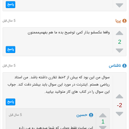

پاسخ
پریا
5 سال قبل

واقعا عکسشو بذار کمی توضیح بده ما هم بفهمیمممنون
2

پاسخ
ناشناس
5 سال قبل
سوال من این بود که بیش از ۲خط تقارن داشته باشد. من استاد
ریاضی هستم .اینترنت در مورد این سوال باید بیشتر دقت کند. جواب
این سوال را در کتاب های کار متوانید بیابید.

پاسخ
-2


حسین
5 سال قبل
1

این سایت فقط جوابی که شما میدهید رو می زاره