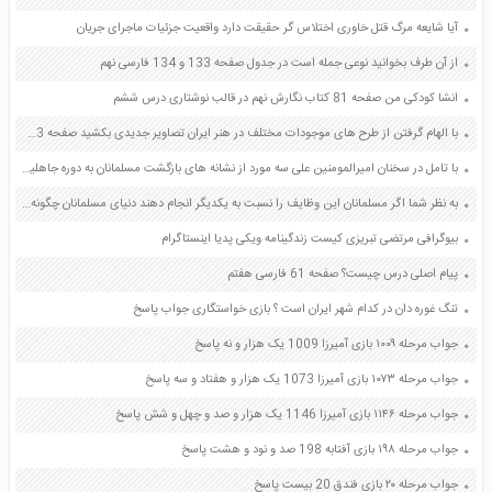
آیا شایعه مرگ قتل خاوری اختلاس گر حقیقت دارد واقعیت جزئیات ماجرای جریان
از آن طرف بخوانید نوعی جمله است در جدول صفحه 133 و 134 فارسی نهم
انشا کودکی من صفحه 81 کتاب نگارش نهم در قالب نوشتاری درس ششم
با الهام گرفتن از طرح های موجودات مختلف در هنر ایران تصاویر جدیدی بکشید صفحه 43 فرهنگ و هنر هشتم
با تامل در سخنان امیرالمومنین علی سه مورد از نشانه های بازگشت مسلمانان به دوره جاهلیت را بیان کنید صفحه 99 دین و زندگی یازدهم
به نظر شما اگر مسلمانان این وظایف را نسبت به یکدیگر انجام دهند دنیای مسلمانان چگونه خواهد شد؟ صفحه 113 پیام های آسمان هشتم
بیوگرافی مرتضی تبریزی کیست زندگینامه ویکی پدیا اینستاگرام
پیام اصلی درس چیست؟ صفحه 61 فارسی هفتم
تنگ غوره دان در کدام شهر ایران است ؟ بازی خواستگاری جواب پاسخ
جواب مرحله ۱۰۰۹ بازی آمیرزا 1009 یک هزار و نه پاسخ
جواب مرحله ۱۰۷۳ بازی آمیرزا 1073 یک هزار و هفتاد و سه پاسخ
جواب مرحله ۱۱۴۶ بازی آمیرزا 1146 یک هزار و صد و چهل و شش پاسخ
جواب مرحله ۱۹۸ بازی آفتابه 198 صد و نود و هشت پاسخ
جواب مرحله ۲۰ بازی فندق 20 بیست پاسخ