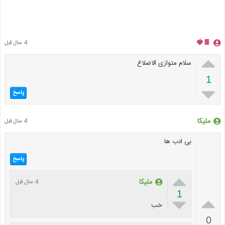
🍫🍓
4 سال قبل

سلام متوازی الاضلاع
1

پاسخ
ملیکا
4 سال قبل
بی ادب ها
پاسخ

ملیکا
4 سال قبل
1


خب
0