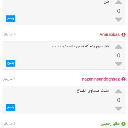

بتن
0

پاسخ
Amirabbas
4 سال قبل

بابا. نفهم زدم که تو جوابشو بدی نه من
0

پاسخ
nazaninsandoghsaz
5 سال قبل

مثلث متساوی الضلاع
0

پاسخ
سانیا رحمتی
5 سال قبل