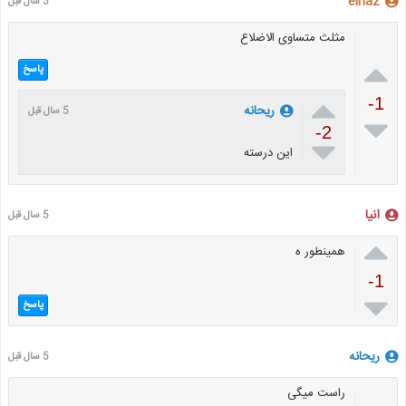
elnaz
5 سال قبل
مثلث متساوی الاضلاع

پاسخ

-1
ریحانه
5 سال قبل

-2

این درسته
انیا
5 سال قبل

همینطور ه
-1

پاسخ
ریحانه
5 سال قبل
راست میگی