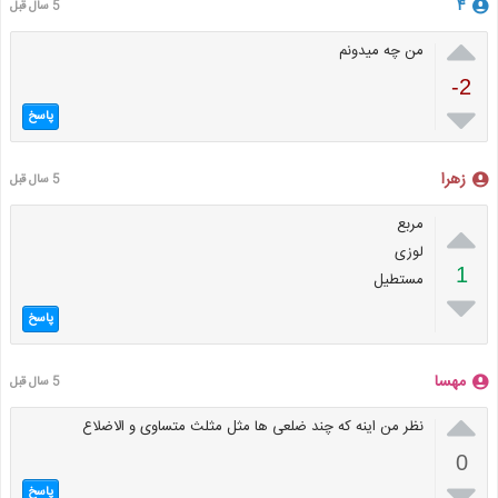
‌‌‌۴
5 سال قبل

من چه میدونم
-2

پاسخ
زهرا
5 سال قبل

مربع
لوزی
1
مستطيل

پاسخ
مهسا
5 سال قبل

نظر من اینه که چند ضلعی ها مثل مثلث متساوی و الاضلاع
0

پاسخ