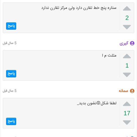

ستاره پنج خط تقارن دارد ولی مرکز تقارن ندارد
2

پاسخ
کیری
5 سال قبل

مثلث م ا
1

پاسخ
سمانه
5 سال قبل

لطفا شکل😡نشون بدید_
17

پاسخ