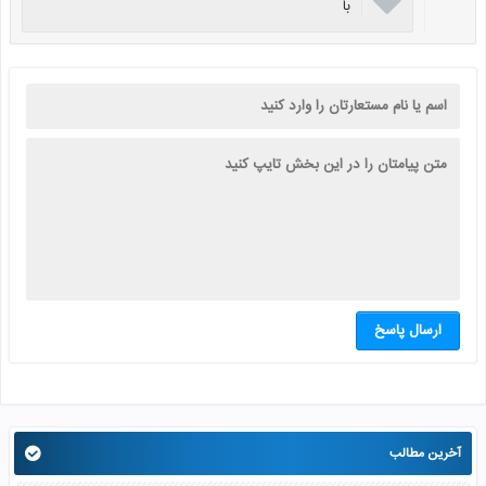

با
ارسال پاسخ
آخرین مطالب