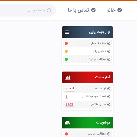
خانه
تماس با ما
نوار جهت یابی
صفحه اصلی
تماس با ما
مطالب جدید
آمار سایت
نویسنده
:
ادمین
تعداد موضواعات
:
1
سال افتتاح
:
1395
موضوعات
مطالب سایت