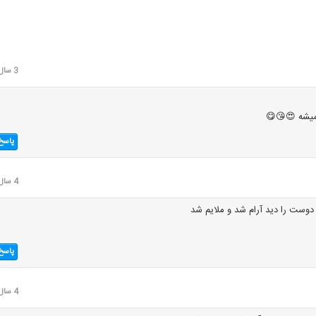
3 سال قبل
یشه 😍😘😋
پاسخ
4 سال قبل
ست را دید آرام شد و ملایم شد
پاسخ
4 سال قبل