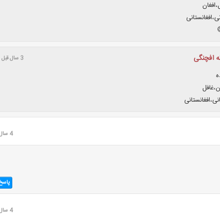
،افغان
نی،افغانستانی
 افچنگی
3 سال قبل
ه
ن،غافل
انی،افغانستانی
4 سال قبل
پاسخ
4 سال قبل