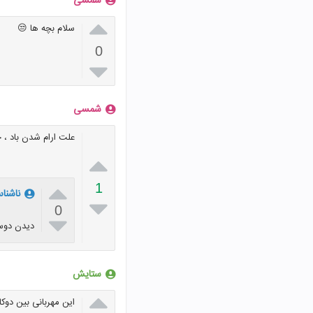
شمسی

سلام بچه ها 😒
0

شمسی
علت ارام شدن باد ، چ


1
ناشنا

0

دیدن دوس
ستایش

این مهربانی بین دوک