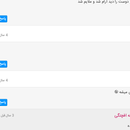
وست را دید آرام شد و ملایم شد
پاسخ
4 سال قبل
پاسخ
4 سال قبل
ی میشه 🤪
پاسخ
 افچنگی
3 سال قبل
ه