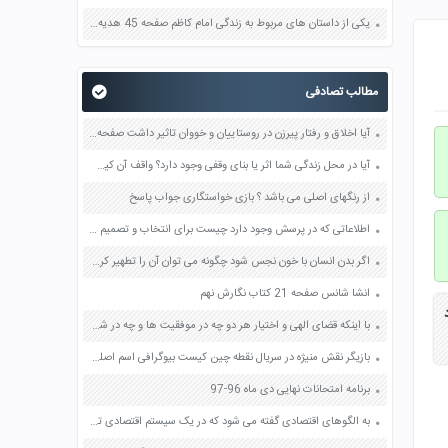
یکی از داستان های مربوط به زندگی امام کاظم صفحه 45 هدیه های آسمان چهارم
مطالب تصادفی
آیا اخلاق و رفتار پیرزن در روستاییان و خووان تاثیر داشت صفحه 13 تفکر و سبک زندگی هفتم
آیا در محل زندگی شما اثر یا بنای وقفی وجود دارد؟ واقف آن کیست؟ صفحه 11 مطالعات اجتماعی هشتم
از رنگهای اصلی می باشد ؟ بازی خواستگاری جواب پاسخ
اطلاعاتی که در پرسش وجود دارد چیست برای انتخاب و تصمیم گیری به چه اطلاعات دیگری نیاز داریم صفحه 20 تفکر و پژوهش ششم
اگر بدن انسان با خون نجس شود چگونه می توان آن را تطهیر کرد؟ صفحه 104 پیام های آسمان هفتم
انشا شانس صفحه 21 کتاب نگارش نهم
با اینکه قضای الهی و اختیار هر دو چه در موفقیت ها و چه در شکست های آنان نقش دارند چرا برخی انسان ها می کوشند شکست های خود را به قضا و قدر الهی نسبت دهند. صفحه 61 دین و زندگی دوازدهم
بازیگر نقش منیژه در سریال نقطه چین کیست بیوگرافی اسم اصلی واقعی
برنامه امتحانات نهایی دی ماه 96-97
به الگوهای اقتصادی گفته می شود که در یک سیستم اقتصادی تکرار می شود