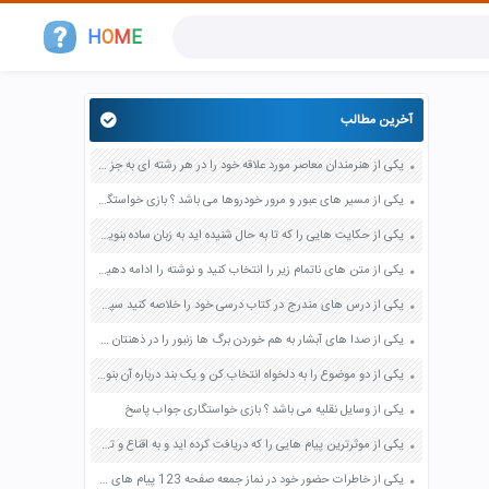
H
O
M
E
آخرین مطالب
یکی از هنرمندان معاصر مورد علاقه خود را در هر رشته ای به جز عکاسی صفحه 69 فرهنگ و هنر نهم
یکی از مسیر های عبور و مرور خودروها می باشد ؟ بازی خواستگاری جواب پاسخ
یکی از حکایت هایی را که تا به حال شنیده اید به زبان ساده بنویسید صفحه 97 نگارش ششم دبستان
یکی از متن های ناتمام زیر را انتخاب کنید و نوشته را ادامه دهید صفحه 73 و 74 کتاب نگارش فارسی پنجم دبستان
یکی از درس های مندرج در کتاب درسی خود را خلاصه کنید سپس متن خلاصه شده را با بهره گیری از روش های دسته بندی نمودار جدول نقشه مفهومی نشان دهید صفحه 118 نگارش یازدهم
یکی از صدا های آبشار به هم خوردن برگ ها زنبور را در ذهنتان مجسم کنید و درباره آن یک بند بنویسید صفحه 11 نگارش پنجم
یکی از دو موضوع را به دلخواه انتخاب کن و یک بند درباره آن بنویس صفحه 35 کتاب نگارش فارسی سوم
یکی از وسایل نقلیه می باشد ؟ بازی خواستگاری جواب پاسخ
یکی از موثرترین پیام هایی را که دریافت کرده اید و به اقناع و تغییری جدی در شما منجر شده است برسی کنید و علت این تاثیر گذاری قابل توجه را بنویسید صفحه 52 تفکر و سواد رسانه ای دهم
یکی از خاطرات حضور خود در نماز جمعه صفحه 123 پیام های آسمان هفتم