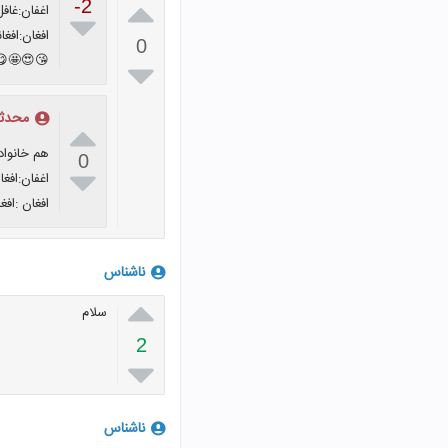

-2
اغفان:غافل

افغان:افغا
0
😘😍🤩😋

محدثه

هم خانواد
0

اغفان:افغا
افغان :افغ
ناشناس

سلام
2

ناشناس