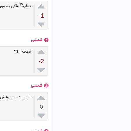

جواب👇 وقتی باد مهر
-1

شمسی

صفحه 113
-2

شمسی

عالی بود من جوابش ر
0
