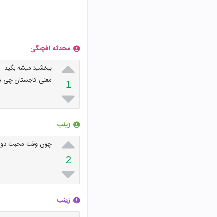
محدثه افچنگی

ببخشید میشه بگید
معنی کاجستان چی م
1

زینب

چون وقت محبت دو دو
2

زینب