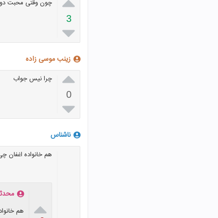

چون وقتی محبت دو د
3

زینب موسی زاده

چرا نیس جواب
0

ناشناس
هم خانواده اغفان چ
محدثه

هم خانواد