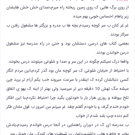
از روی برگ هایی ک روی زمین ریخته راه میرم،صدای خش خش هایشان
زیر پاهام احساس خوبی بهم میده.
غر غر کنان ب سر کوچه رسیدم بچه ها ب مدره و بزرگتر ها مشغول رفتن ب
سرکار بودند.
بعضی کتاب های درسی دستشان بود و حتی در راه مدرسه نیز مشغول
درس خواندن بودند.
واقعا درک نمیکنم چگونه در این سر و صدا و شلوغی میتونند درس بخونند.
با احتیاط از خیابان شلوغی ک سر کوچه مان بود گذر کردم،این مردم انگار
کسی دنبالشان کرده ک اینقدر با سرعت میروند خب یکم آرام تر برید چی
میشه مگ تهش 10 دقیقه دیر تر میرسید ولی بهتر از اینه ک یهو ی اتفاق
تلخ بیوفته و روزی هزار بار با خودتون بگید چرا احتیاط نکردم،با این افکار
خودم خندم گرف و با خودم گفتم چقد غر میزنم من امروز ب قول مامان فکر
کنم دنده چپ بلند شدم از خواب
ب مدرسه ای ک در دوران راهنمایی در آنجا درس خواندم رسیدم،یادش
بخیر چ خاطره هایی داشتیم،دلمان ب شیطنت های کودکی مان خوش بود.