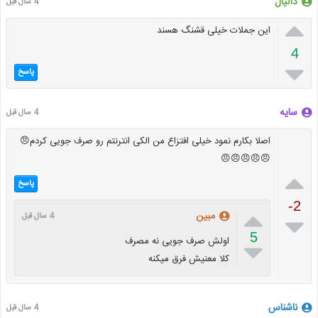
دانیال
4 سال قبل

این جملات خیلی قشنگ هسند
4

پاسخ
سایه
4 سال قبل
اصلا بکارم نمود خیلی افتزاع من الکی انترنتم رو صرف جویی کردم😠
😠😠😠😠😠

پاسخ
-2

مبین
4 سال قبل

5
اولش صرف جویی نه مصرف

کلا معنیش فرق میکنه
ناشناس
4 سال قبل