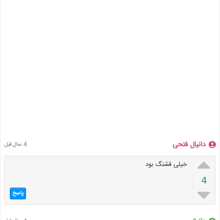
دانیال فتحی
4 سال قبل

خیلی قشنگ بود
4

پاسخ