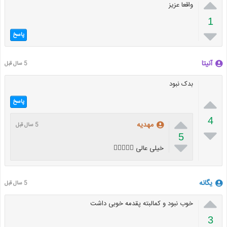

واقعا عزیز
1

پاسخ
آنیتا
5 سال قبل
بدک نبود

پاسخ

4
مهدیه
5 سال قبل

5

خیلی عالی 👍🏻🤞🏻😙
یگانه
5 سال قبل

خوب نبود و کمالبته پقدمه خوبی داشت
3