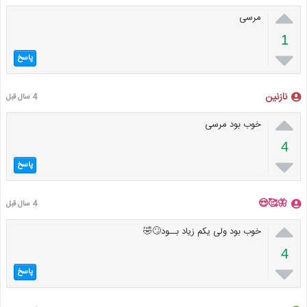

مرسی
1

پاسخ
نازنین
4 سال قبل

خوب بود مرسی
4

پاسخ
🦋🥰😍
4 سال قبل

خوب بود ولی یکم زیاد بــود🙄🤣
4

پاسخ