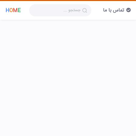
تماس با ما
H
O
M
E