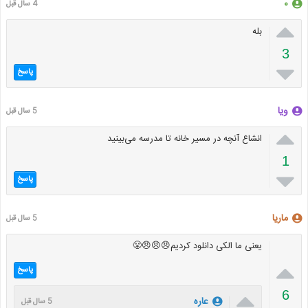
۰
4 سال قبل

بله
3

پاسخ
ویا
5 سال قبل

انشاع آنچه در مسیر خانه تا مدرسه می‌بینید
1

پاسخ
ماریا
5 سال قبل
یعنی ما الکی دانلود کردیم😠😠😠😤

پاسخ

6
عاره
5 سال قبل