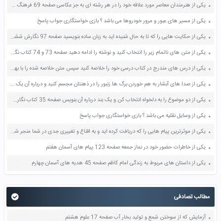
یکی از هنرمندان معاصر مورد علاقه خود را در هر رشته ای به جز عکاسی صفحه 69 فرهنگ و هنر نهم
یکی از مسیر های عبور و مرور خودروها می باشد ؟ بازی خواستگاری جواب پاسخ
یکی از حکایت هایی را که تا به حال شنیده اید به زبان ساده بنویسید صفحه 97 نگارش ششم دبستان
یکی از متن های ناتمام زیر را انتخاب کنید و نوشته را ادامه دهید صفحه 73 و 74 کتاب نگارش فارسی پنجم دبستان
یکی از درس های مندرج در کتاب درسی خود را خلاصه کنید سپس متن خلاصه شده را با بهره گیری از روش های دسته بندی نمودار جدول نقشه مفهومی نشان دهید صفحه 118 نگارش یازدهم
یکی از صدا های آبشار به هم خوردن برگ ها زنبور را در ذهنتان مجسم کنید و درباره آن یک بند بنویسید صفحه 11 نگارش پنجم
یکی از دو موضوع را به دلخواه انتخاب کن و یک بند درباره آن بنویس صفحه 35 کتاب نگارش فارسی سوم
یکی از وسایل نقلیه می باشد ؟ بازی خواستگاری جواب پاسخ
یکی از موثرترین پیام هایی را که دریافت کرده اید و به اقناع و تغییری جدی در شما منجر شده است برسی کنید و علت این تاثیر گذاری قابل توجه را بنویسید صفحه 52 تفکر و سواد رسانه ای دهم
یکی از خاطرات حضور خود در نماز جمعه صفحه 123 پیام های آسمان هفتم
یکی از داستان های مربوط به زندگی امام کاظم صفحه 45 هدیه های آسمان چهارم
مطالب تصادفی
آزمایش که از سوختن شمع و تولید بخار آب صفحه 17 علوم هشتم