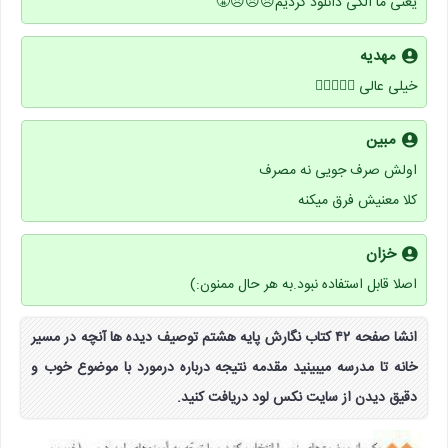
یعنی ما الکی دانلود کردیم😠😠😠😤
مهدیه
خیلی عالی 👍🏻🤞🏻😙
مبین
اولش صرف جویی نه مصرف
کلا معنیش فرق میکنه
خزان
اصلا قابل استفاده نبود.به هر حال ممنون:)
انشا صفحه ۴۲ کتاب نگارش پایه هشتم توصیف دیده ها آنچه در مسیر
خانه تا مدرسه میبینید مقدمه نتیجه درباره درمورد با موضوع خوب و
دقیق دیدن از سایت نکس لود دریافت کنید.