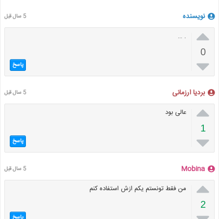
نویسنده
5 سال قبل

. …
0

پاسخ
بردیا ارزمانی
5 سال قبل

عالی بود
1

پاسخ
Mobina
5 سال قبل

من فقط تونستم یکم ازش استفاده کنم
2

پاسخ