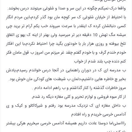
واقعا درک نمیکنم چگونه در این سر و صدا و شلوغی میتونند درس بخونند.
با احتیاط از خیابان شلوغی ک سر کوچه مان بود گذر کردم،این مردم انگار
کسی دنبالشان کرده ک اینقدر با سرعت میروند خب یکم آرام تر برید چی
میشه مگ تهش 10 دقیقه دیر تر میرسید ولی بهتر از اینه ک یهو ی اتفاق
تلخ بیوفته و روزی هزار بار با خودتون بگید چرا احتیاط نکردم،با این افکار
خودم خندم گرف و با خودم گفتم چقد غر میزنم من امروز ب قول مامان فکر
کنم دنده چپ بلند شدم از خواب
ب مدرسه ای ک در دوران راهنمایی در آنجا درس خواندم رسیدم،یادش
بخیر چ خاطره هایی داشتیم،دلمان ب شیطنت های کودکی مان خوش بود.
مروز خاطرات گذشته را کنار گذاشتم و ب راهم ادامه دادم .
از کار مبوه فروشی و لوازم تحریر و کلی مغازه دیگه رد شدم.
ب داخل مغازه ای ک نزدیک مدرسه بود رفتم و شیرکاکائو و کیک و ی
آدامس خرسی خریدم و راه افتادم
راااستی!ما دوستا عادت داریم همیشه آدامس خرسی میخریم هرکی بیشتر