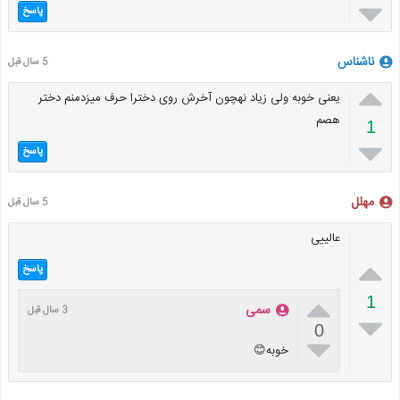

پاسخ
ناشناس
5 سال قبل

یعنی خوبه ولی زیاد نهچون آخرش روی دخترا حرف میزدمنم دختر
هصم
1

پاسخ
مهلل
5 سال قبل
عالییی

پاسخ

1
سمی
3 سال قبل

0

خوبه😊