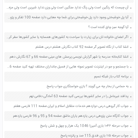
آن چیست که رنگین است ولی رنگ ندارد سنگین است ولی وزن ندارد شیرین است ولی مزه ندارد
آیا پل خوشبختی وجود دارد پل خوشبختی برای شما چه معنایی دارد صفحه 100 تفکر و پژوهش ششم
آیا گوجه سبز چاق کننده است ؟
اگر اعضای خانواده تان برای زیارت یا سیاحت به کشورهای همسایه یا سایر کشورها سفر کرده اند بگویید در هنگام گفت وگو از خاطرات سفر به چه نکاتی درباره شیوه زندگی مردم آن کشورها اشاره می کنند؟ صفحه 115 مطالعات اجتماعی نهم
انشا کتاب از نگاه تصویر گر صفحه 92 کتاب نگارش هشتم درس هشتم
انشا کتابخانه مدرسه یا شهر گزارش نویسی پرسش های عینی صفحه 66 و 67 نگارش دهم
با جستجو و جو در اینترنت تصویر نمونه هایی از فسیل جانداران مختلف تهیه کنید صفحه 76 علوم نهم
برنامه کتاب باز شبکه نسیم
به حمامی از بخار چه می گویند ؟ بازی خواستگاری جواب پاسخ
پدافند غیرعامل را در سایر کشورها بررسی کنید صفحه 63 آمادگی دفاعی نهم
جواب کار گروهی درس دوازدهم خدمات متقابل اسلام و ایران صفحه 111 فارسی هفتم
جواب کارگاه متن پژوهی درس یازدهم یاران عاشق صفحه 94 و 95 و 96 فارسی یازدهم
جواب مرحله ۱۰۴۶ بازی آمیرزا 1046 یک هزار و چهل و شش پاسخ
جواب مرحله ۱۱۵ بازی فندق 115 صد و پانزده پاسخ