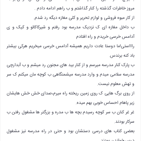
مروز خاطرات گذشته را کنار گذاشتم و ب راهم ادامه دادم .
از کار مبوه فروشی و لوازم تحریر و کلی مغازه دیگه رد شدم.
ب داخل مغازه ای ک نزدیک مدرسه بود رفتم و شیرکاکائو و کیک و ی
آدامس خرسی خریدم و راه افتادم
راااستی!ما دوستا عادت داریم همیشه آدامس خرسی میخریم هرکی بیشتر
باد کنه برندس.
ب پارک کنار مدرسه میرسم و از کنار بید های مجنون رد میشم و ب آبدارچی
مدرسه سلامی میدم و وارد مدرسه میشمنگاهی ب کوچه مان میکنم ک سر
و تهش معلوم نیست.
از روی برگ هایی ک روی زمین ریخته راه میرم،صدای خش خش هایشان
زیر پاهام احساس خوبی بهم میده.
غر غر کنان ب سر کوچه رسیدم بچه ها ب مدره و بزرگتر ها مشغول رفتن ب
سرکار بودند.
بعضی کتاب های درسی دستشان بود و حتی در راه مدرسه نیز مشغول
درس خواندن بودند.