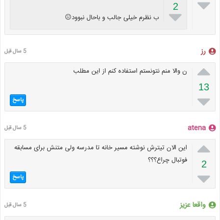

2

ب نظرم خیلی جالب و باحال نبوود😐
رز
5 سال قبل

ن والا منم نتونستم استفاده کنم از این مطلب
13

پاسخ
atena
5 سال قبل

این الان تیترش نوشته مسیر خانه تا مدرسه ولی متنش برای مسابقه
فوتبال چراع؟؟؟
2

پاسخ
واقعا عزیز
5 سال قبل