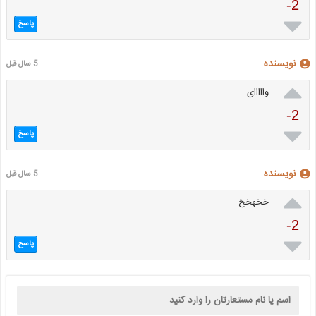
-2

پاسخ
نویسنده
5 سال قبل

وااااای
-2

پاسخ
نویسنده
5 سال قبل

خخهخخ
-2

پاسخ