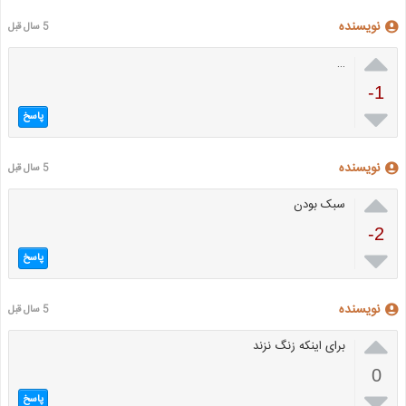
نویسنده
5 سال قبل

…
-1

پاسخ
نویسنده
5 سال قبل

سبک بودن
-2

پاسخ
نویسنده
5 سال قبل

برای اینکه زنگ نزند
0

پاسخ