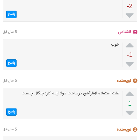
-2

پاسخ
ناشناس
5 سال قبل

خوب
-1

پاسخ
نویسنده
5 سال قبل

علت استفاده ازفلزآهن درساخت مواداولیه کاردچنگال چیست
1

پاسخ
نویسنده
5 سال قبل