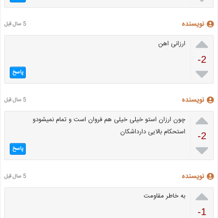
نویسنده
5 سال قبل

ارزانی اهن
-2

پاسخ
نویسنده
5 سال قبل

چون ارزان استو خیلی خیلی هم فروان است و تمام نمیشودو
استحکام بالایی دارداشکان
-2

پاسخ
نویسنده
5 سال قبل

به خاطر مقاومت
-1