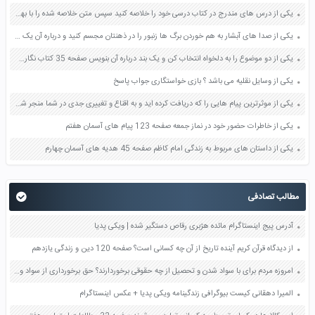
یکی از درس های مندرج در کتاب درسی خود را خلاصه کنید سپس متن خلاصه شده را با بهره گیری از روش های دسته بندی نمودار جدول نقشه مفهومی نشان دهید صفحه 118 نگارش یازدهم
یکی از صدا های آبشار به هم خوردن برگ ها زنبور را در ذهنتان مجسم کنید و درباره آن یک بند بنویسید صفحه 11 نگارش پنجم
یکی از دو موضوع را به دلخواه انتخاب کن و یک بند درباره آن بنویس صفحه 35 کتاب نگارش فارسی سوم
یکی از وسایل نقلیه می باشد ؟ بازی خواستگاری جواب پاسخ
یکی از موثرترین پیام هایی را که دریافت کرده اید و به اقناع و تغییری جدی در شما منجر شده است برسی کنید و علت این تاثیر گذاری قابل توجه را بنویسید صفحه 52 تفکر و سواد رسانه ای دهم
یکی از خاطرات حضور خود در نماز جمعه صفحه 123 پیام های آسمان هفتم
یکی از داستان های مربوط به زندگی امام کاظم صفحه 45 هدیه های آسمان چهارم
مطالب تصادفی
آدرس پیج اینستاگرام مائده هژبری رقاص دستگیر شده | ویکی پدیا
از دیدگاه قرآن کریم آینده تاریخ از آن چه کسانی است؟ صفحه 120 دین و زندگی یازدهم
امروزه مردم برای با سواد شدن و تحصیل از چه حقوقی برخوردارند؟ حق برخورداری از سواد و تحصیل در این زمان را با دوران باستان مقایسه کنید صفحه 136 پیام های آسمان هفتم
المیرا دهقانی کیست بیوگرافی زندگینامه ویکی پدیا + عکس اینستاگرام