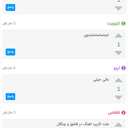

پاسخ
تتیتویت
5 سال قبل

تتیتساساسایدوی
1

پاسخ
ارزو
5 سال قبل

عالی خیلی
1

پاسخ
ناشناس
5 سال قبل

علت کاربرد اهنگ در قاشق و چنگال