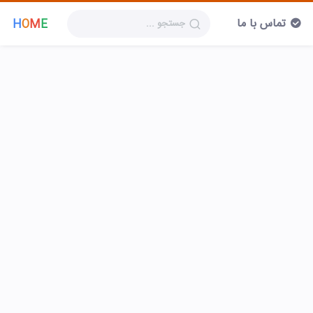
تماس با ما
H
O
M
E