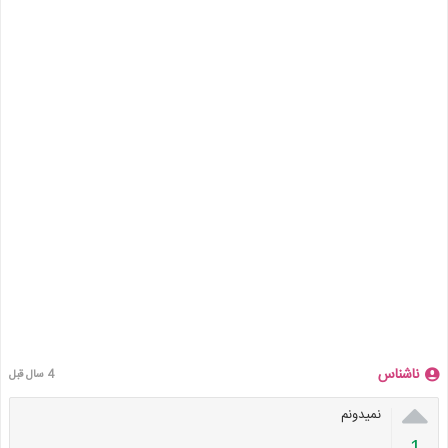
ناشناس
4 سال قبل

نمیدونم
1