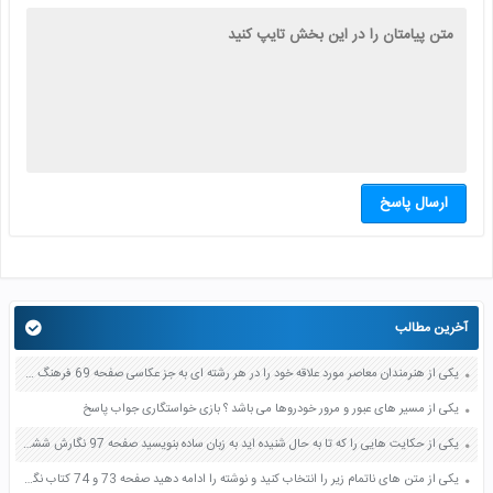
ارسال پاسخ
آخرین مطالب
یکی از هنرمندان معاصر مورد علاقه خود را در هر رشته ای به جز عکاسی صفحه 69 فرهنگ و هنر نهم
یکی از مسیر های عبور و مرور خودروها می باشد ؟ بازی خواستگاری جواب پاسخ
یکی از حکایت هایی را که تا به حال شنیده اید به زبان ساده بنویسید صفحه 97 نگارش ششم دبستان
یکی از متن های ناتمام زیر را انتخاب کنید و نوشته را ادامه دهید صفحه 73 و 74 کتاب نگارش فارسی پنجم دبستان