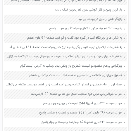
این کالا ها در کجا و توسط چه کسانی تولید می شوند صفحه 32 مطالعات اجتماعی هفتم
باز کردن پترن و قفل گوشی بدون فعال بودن تیک usb
بازیگر نقش راحیل در یوسف پیامبر
به پوست گندم چه میگویند ؟ بازی خواستگاری جواب پاسخ
به شکل های زیر نگاه کنید در گروه خود گفت و گو کنید صفحه 94 علوم هفتم
به شکل خط ایلامیان توجه کنید و بگویید چه نوع خطی بوده است صفحه 151 پیام های آسمان هفتم
به نظر شما برای عزت و سربلندی ایران اسلامی در عرصه های جهانی چه باید کرد؟ صفحه 83 فارسی هشتم
بیوگرافی پرهام مقصودلو کیست شطرنج باز ویکی پدیا زندگینامه آدرس اینستاگرام
تحقیق درباره ی انتفاضه ی فلسطین صفحه 134 مطالعات اجتماعی هشتم
جمله ای از امام خمینی در ابتدای کتاب درسی آمده است آن را اینجا بنویسید چگونه می توانیم به این سفارش امام عمل کنیم صفحه 97 هدیه های آسمان پنجم
جواب خودارزیابی درس دوم عجایب صنع حق تعالی صفحه 20 فارسی نهم
جواب مرحله ۲۴۴ بازی آمیرزا 244 دویست و چهل و چهار پاسخ
جواب مرحله ۳۶۸ بازی آمیرزا 368 سیصد و شصت و هشت پاسخ
جواب مرحله ۴۲۴ بازی فندق 424 چهارصد و بیست و چهار پاسخ