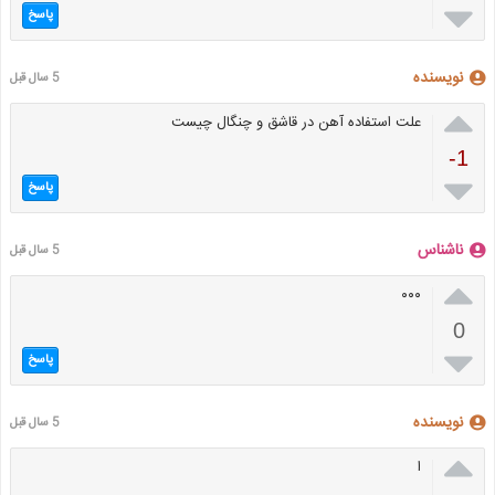

پاسخ
نویسنده
5 سال قبل

علت استفاده آهن در قاشق و چنگال چیست
-1

پاسخ
ناشناس
5 سال قبل

۰۰۰
0

پاسخ
نویسنده
5 سال قبل

ا