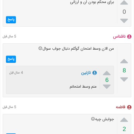

برای محکم بودن ان و ارزانی
0

پاسخ
ناشناس
5 سال قبل
من الان وسط امتحان گوگلم دنبال جواب سوال😐

پاسخ

8
نازنین
4 سال قبل

6

منم وسط امتحانم
فاطمه
5 سال قبل

جوابش چیه😑
2