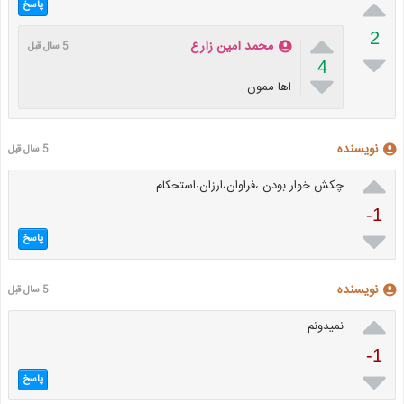

پاسخ

2
محمد امین زارع
5 سال قبل

4

اها ممون
نویسنده
5 سال قبل

چکش خوار بودن ،فراوان،ارزان،استحکام
-1

پاسخ
نویسنده
5 سال قبل

نمیدونم
-1

پاسخ