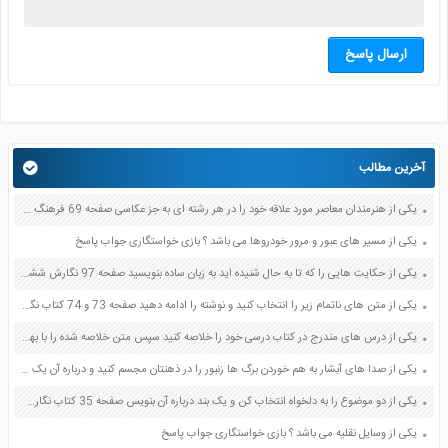
ارسال پاسخ
آخرین مطالب
یکی از هنرمندان معاصر مورد علاقه خود را در هر رشته ای به جز عکاسی صفحه 69 فرهنگ و هنر نهم
یکی از مسیر های عبور و مرور خودروها می باشد ؟ بازی خواستگاری جواب پاسخ
یکی از حکایت هایی را که تا به حال شنیده اید به زبان ساده بنویسید صفحه 97 نگارش ششم دبستان
یکی از متن های ناتمام زیر را انتخاب کنید و نوشته را ادامه دهید صفحه 73 و 74 کتاب نگارش فارسی پنجم دبستان
یکی از درس های مندرج در کتاب درسی خود را خلاصه کنید سپس متن خلاصه شده را با بهره گیری از روش های دسته بندی نمودار جدول نقشه مفهومی نشان دهید صفحه 118 نگارش یازدهم
یکی از صدا های آبشار به هم خوردن برگ ها زنبور را در ذهنتان مجسم کنید و درباره آن یک بند بنویسید صفحه 11 نگارش پنجم
یکی از دو موضوع را به دلخواه انتخاب کن و یک بند درباره آن بنویس صفحه 35 کتاب نگارش فارسی سوم
یکی از وسایل نقلیه می باشد ؟ بازی خواستگاری جواب پاسخ