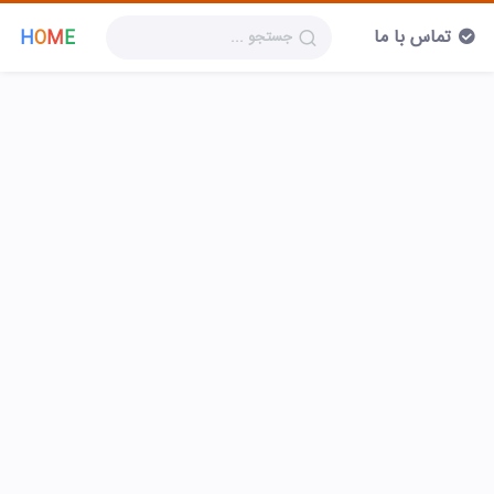
تماس با ما
H
O
M
E