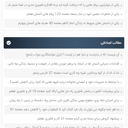
یکی از موثرترین پیام هایی را که دریافت کرده اید و به اقناع و تغییری جدی در شما منجر شده است برسی کنید و علت این تاثیر گذاری قابل توجه را بنویسید صفحه 52 تفکر و سواد رسانه ای دهم
یکی از خاطرات حضور خود در نماز جمعه صفحه 123 پیام های آسمان هفتم
یکی از داستان های مربوط به زندگی امام کاظم صفحه 45 هدیه های آسمان چهارم
مطالب تصادفی
آن چیست که در دنیاست و دنیا هم در اوست ؟ بازی خواستگاری جواب پاسخ
اقدامات عمرانی انسان ها در ایجاد یا برهم خوردن تعادل در طبیعت و محیط زندگی چه تاثیری دارد صفحه 63 تفکر و پژوهش هفتم
اندک اندک از کوه برداشتن شبیه چه کاری است صفحه 37 فارسی پنجم
با مراجعه به تجربیات خود و اعضای خانواده درباره شیوه هایی که افراد برای کاهش افسردگی و دستیابی به شادی به کار می برند تحقیق کنید و نتیجه را به کلاس گزارش دهید فعالیت در منزل صفحه 150 کتاب تفکر و سبک زندگی هشتم
برای پیشرفت کشور در بخش فناوری راه حل هایی ارائه کنید صفحه 10 کار و فناوری هفتم
برای اجرای خط روی سطوح چوبی سنگی فلزی شن ساحل برف نشسته بر زمین از چه روش های ابتکاری می توانید استفاده کنید جستجو کنید هنرمندان روی این سطوح با چه مواد و ابزاری کار می کنند صفحه 43 فرهنگ و هنر هشتم
به نظر شما چگونه می توان به یک فرد کمک کرد تا اضطراب خود را کاهش دهد صفحه 91 کتاب تفکر و سبک زندگی هفتم
پیشنهاد گروهی برای بسته بندی گردو صفحه 51 کار و فناوری هفتم